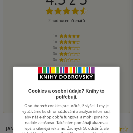
2
hodnocení čtenářů
1×
5 hvězdiček
1×
4 hvězdičky
0×
3 hvězdičky
0×
2 hvězdičky
0×
1 hvezdička
PŘIDEJTE SVÉ HODNOCENÍ KNIHY
Hodnocení našich knihkupců: 0.0 z 5
Cookies a osobní údaje? Knihy to
potřebují.
1
2
3
4
5
O souborech cookies jste určitě již slyšeli. I my je
využíváme ke shromažďování a analýze informací,
aby náš e-shop dobře fungoval a mohli jsme ho
nadále zlepšovat. Také nám pomáhají ukazovat
lepší a cílenější reklamu. Žádných 50 odstínů, ale
JANA