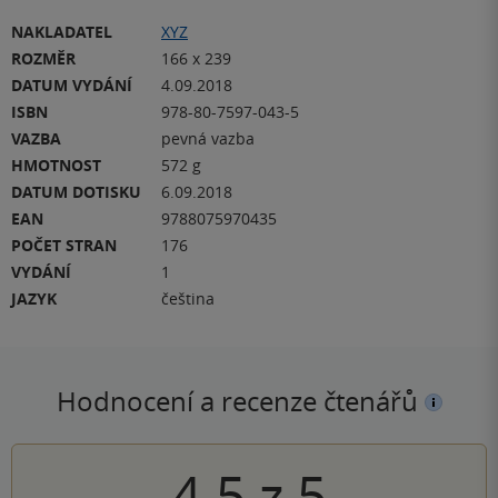
NAKLADATEL
XYZ
ROZMĚR
166 x 239
DATUM VYDÁNÍ
4.09.2018
ISBN
978-80-7597-043-5
VAZBA
pevná vazba
HMOTNOST
572 g
DATUM DOTISKU
6.09.2018
EAN
9788075970435
POČET STRAN
176
VYDÁNÍ
1
JAZYK
čeština
Hodnocení a recenze čtenářů
4.5
z
5