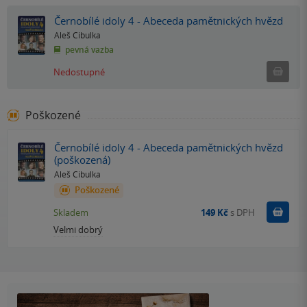
Černobílé idoly 4 - Abeceda pamětnických hvězd
Aleš Cibulka
pevná vazba
Ned
Nedostupné
Poškozené
Černobílé idoly 4 - Abeceda pamětnických hvězd
(poškozená)
Aleš Cibulka
Poškozené
Do k
Skladem
149 Kč
s DPH
Velmi dobrý