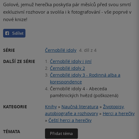
Golové, jemuž herečka poskytla pár měsíců před svou smrtí
exkluzivní rozhovor a svolila i k fotografování - vše poprvé v
nové knize!
Sdílet
SÉRIE
Černobílé idoly
4. díl z 4
DALŠÍ ZE SÉRIE
1.
Černobílé idoly i jiní
2.
Černobílé idoly 2
3.
Černobílé idoly 3 - Rodinná alba a
korespondence
4.
Černobílé idoly 4 - Abeceda
pamětnických hvězd (poškozená)
KATEGORIE
Knihy
»
Naučná literatura
»
Životopisy,
autobiografie a rozhovory
»
Herci a herečky
»
Čeští herci a herečky
TÉMATA
Přidat téma