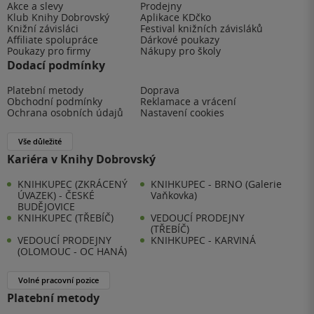
Akce a slevy
Prodejny
Klub Knihy Dobrovský
Aplikace KDčko
Knižní závisláci
Festival knižních závisláků
Affiliate spolupráce
Dárkové poukazy
Poukazy pro firmy
Nákupy pro školy
Dodací podmínky
Platební metody
Doprava
Obchodní podmínky
Reklamace a vrácení
Ochrana osobních údajů
Nastavení cookies
Vše důležité
Kariéra v Knihy Dobrovský
KNIHKUPEC (ZKRÁCENÝ
KNIHKUPEC - BRNO (Galerie
ÚVAZEK) - ČESKÉ
Vaňkovka)
BUDĚJOVICE
KNIHKUPEC (TŘEBÍČ)
VEDOUCÍ PRODEJNY
(TŘEBÍČ)
VEDOUCÍ PRODEJNY
KNIHKUPEC - KARVINÁ
(OLOMOUC - OC HANÁ)
Volné pracovní pozice
Platební metody