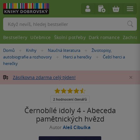
Vyhledávání
Bestsellery
Učebnice
Školní potřeby
Dark romance
Zachra
Nacházíte
Domů
Knihy
Naučná literatura
Životopisy,
»
»
»
se
autobiografie a rozhovory
Herci a herečky
Čeští herci a
»
»
zde:
herečky
Zásilkovna zdarma celý týden!
Za
4.5
z
5
2 hodnocení čtenářů
hvězdiček
Černobílé idoly 4 - Abeceda
pamětnických hvězd
Autor
Aleš Cibulka