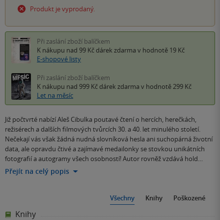
Produkt je vyprodaný.
Při zaslání zboží balíčkem
K nákupu nad 99 Kč
dárek zdarma
v hodnotě 19 Kč
E-shopové listy
Při zaslání zboží balíčkem
K nákupu nad 999 Kč
dárek zdarma
v hodnotě 299 Kč
Let na měsíc
Již počtvrté nabízí Aleš Cibulka poutavé čtení o hercích, herečkách,
režisérech a dalších filmových tvůrcích 30. a 40. let minulého století.
Nečekají vás však žádná nudná slovníková hesla ani suchopárná životní
data, ale opravdu čtivé a zajímavé medailonky se stovkou unikátních
fotografií a autogramy všech osobností! Autor rovněž vzdává hold…
Přejít na celý popis
Všechny
Knihy
Poškozené
Knihy