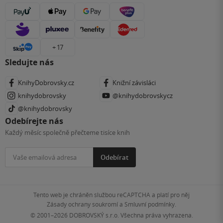
+ 17
Sledujte nás
KnihyDobrovsky.cz
Knižní závisláci
knihydobrovsky
@knihydobrovskycz
@knihydobrovsky
Odebírejte nás
Každý měsíc společně přečteme tisíce knih
Odebírat
Tento web je chráněn službou reCAPTCHA a platí pro něj
Zásady ochrany soukromí
a
Smluvní podmínky
.
© 2001–2026
DOBROVSKÝ s.r.o. Všechna práva vyhrazena.