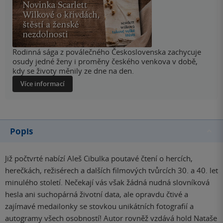
Rodinná sága z poválečného Československa zachycuje
osudy jedné ženy i proměny českého venkova v době,
kdy se životy měnily ze dne na den.
Více informací
Popis
Již počtvrté nabízí Aleš Cibulka poutavé čtení o hercích,
herečkách, režisérech a dalších filmových tvůrcích 30. a 40. let
minulého století. Nečekají vás však žádná nudná slovníková
hesla ani suchopárná životní data, ale opravdu čtivé a
zajímavé medailonky se stovkou unikátních fotografií a
autogramy všech osobností! Autor rovněž vzdává hold Nataše