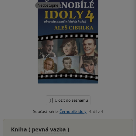
Nedostupné
Uložit do seznamu
Součástí série:
Černobílé idoly
4. díl z 4
Kniha (
pevná vazba
)