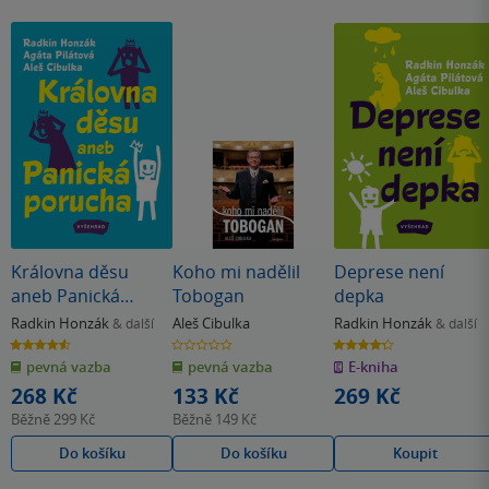
Královna děsu
Koho mi nadělil
Deprese není
aneb Panická
Tobogan
depka
porucha
Radkin Honzák
Aleš Cibulka
Radkin Honzák
& další
& další
4.6
0.0
4.3
z
z
z
pevná vazba
pevná vazba
E-kniha
5
5
5
hvězdiček
hvězdiček
hvězdiček
268 Kč
133 Kč
269 Kč
Běžně
299 Kč
Běžně
149 Kč
Do košíku
Do košíku
Koupit