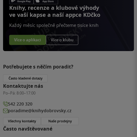
Knihy, recenze a klubové výhody
ve vaší kapse a naší appce KDčko
Každý měsíc společně přečteme tisíce knih
Více o aplikaci
Více o klubu
Potřebujete s něčím poradit?
Často kladené dotazy
Kontaktujte nás
Po–Pá:
8:00–17:00
542 220 320
poradime@knihydobrovsky.cz
Všechny kontakty
Naše prodejny
Často navštěvované