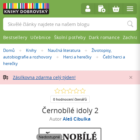
Vyhledávání
Bestsellery
Učebnice
Školní potřeby
Dark romance
Zachra
Nacházíte
Domů
Knihy
Naučná literatura
Životopisy,
»
»
»
se
autobiografie a rozhovory
Herci a herečky
Čeští herci a
»
»
zde:
herečky
Zásilkovna zdarma celý týden!
Za
0.0
z
5
0 hodnocení čtenářů
hvězdiček
Černobílé idoly 2
Autor
Aleš Cibulka
Nedostupné