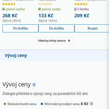
4.6
0.0
4.6
z
z
z
pevná vazba
pevná vazba
E-kniha
5
5
5
hvězdiček
hvězdiček
hvězdiček
268 Kč
133 Kč
209 Kč
Běžně
299 Kč
Běžně
149 Kč
Do košíku
Do košíku
Koupit
Všechny knihy autora
Vývoj ceny
Vývoj ceny
Získejte přehled o vývoji ceny za posledních 60 dní.
0 Kč
Maloobchodní cena
Minimální prodejní cena: