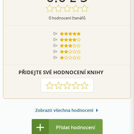
0
hodnocení čtenářů
0×
5 hvězdiček
0×
4 hvězdičky
0×
3 hvězdičky
0×
2 hvězdičky
0×
1 hvezdička
PŘIDEJTE SVÉ HODNOCENÍ KNIHY
1
2
3
4
5
Zobrazit všechna hodnocení
Přidat hodnocení