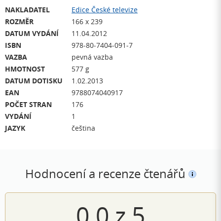
NAKLADATEL
Edice České televize
ROZMĚR
166 x 239
DATUM VYDÁNÍ
11.04.2012
ISBN
978-80-7404-091-7
VAZBA
pevná vazba
HMOTNOST
577 g
DATUM DOTISKU
1.02.2013
EAN
9788074040917
POČET STRAN
176
VYDÁNÍ
1
JAZYK
čeština
Hodnocení a recenze čtenářů
0.0
z
5