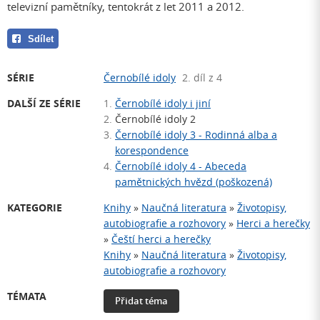
televizní pamětníky, tentokrát z let 2011 a 2012.
Sdílet
SÉRIE
Černobílé idoly
2. díl z 4
DALŠÍ ZE SÉRIE
1.
Černobílé idoly i jiní
2.
Černobílé idoly 2
3.
Černobílé idoly 3 - Rodinná alba a
korespondence
4.
Černobílé idoly 4 - Abeceda
pamětnických hvězd (poškozená)
KATEGORIE
Knihy
»
Naučná literatura
»
Životopisy,
autobiografie a rozhovory
»
Herci a herečky
»
Čeští herci a herečky
Knihy
»
Naučná literatura
»
Životopisy,
autobiografie a rozhovory
TÉMATA
Přidat téma