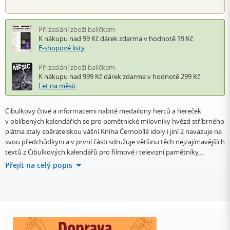
Při zaslání zboží balíčkem
K nákupu nad 99 Kč
dárek zdarma
v hodnotě 19 Kč
E-shopové listy
Při zaslání zboží balíčkem
K nákupu nad 999 Kč
dárek zdarma
v hodnotě 299 Kč
Let na měsíc
Cibulkovy čtivé a informacemi nabité medailony herců a hereček
v oblíbených kalendářích se pro pamětnické milovníky hvězd stříbrného
plátna staly sběratelskou vášní.Kniha Černobílé idoly i jiní 2 navazuje na
svou předchůdkyni a v první části sdružuje většinu těch nejzajímavějších
textů z Cibulkových kalendářů pro filmové i televizní pamětníky,…
Přejít na celý popis