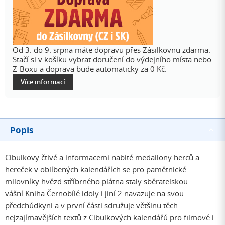
Od 3. do 9. srpna máte dopravu přes Zásilkovnu zdarma.
Stačí si v košíku vybrat doručení do výdejního místa nebo
Z-Boxu a doprava bude automaticky za 0 Kč.
Více informací
Popis
Cibulkovy čtivé a informacemi nabité medailony herců a
hereček v oblíbených kalendářích se pro pamětnické
milovníky hvězd stříbrného plátna staly sběratelskou
vášní.Kniha Černobílé idoly i jiní 2 navazuje na svou
předchůdkyni a v první části sdružuje většinu těch
nejzajímavějších textů z Cibulkových kalendářů pro filmové i