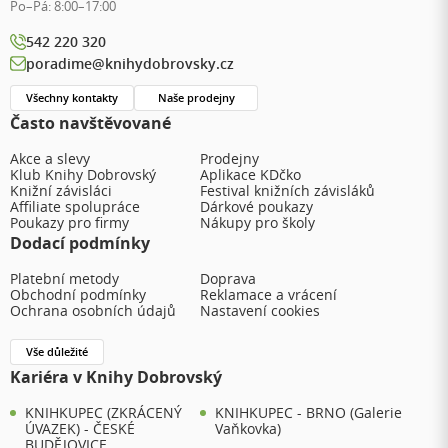
Po–Pá:
8:00–17:00
542 220 320
poradime@knihydobrovsky.cz
Všechny kontakty
Naše prodejny
Často navštěvované
Akce a slevy
Prodejny
Klub Knihy Dobrovský
Aplikace KDčko
Knižní závisláci
Festival knižních závisláků
Affiliate spolupráce
Dárkové poukazy
Poukazy pro firmy
Nákupy pro školy
Dodací podmínky
Platební metody
Doprava
Obchodní podmínky
Reklamace a vrácení
Ochrana osobních údajů
Nastavení cookies
Vše důležité
Kariéra v Knihy Dobrovský
KNIHKUPEC (ZKRÁCENÝ
KNIHKUPEC - BRNO (Galerie
ÚVAZEK) - ČESKÉ
Vaňkovka)
BUDĚJOVICE