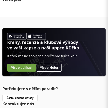
Knihy, recenze a klubové výhody
ve vaší kapse a naší appce KDčko
Každý měsíc společně přečteme tisíce knih
Více o aplikaci
Více o klubu
Potřebujete s něčím poradit?
Často kladené dotazy
Kontaktujte nás