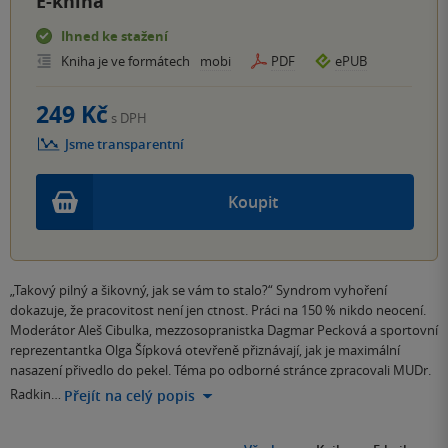
E-kniha
Ihned ke stažení
Kniha je ve formátech
mobi
PDF
ePUB
249 Kč
s DPH
Jsme transparentní
Koupit
„Takový pilný a šikovný, jak se vám to stalo?“ Syndrom vyhoření
dokazuje, že pracovitost není jen ctnost. Práci na 150 % nikdo neocení.
Moderátor Aleš Cibulka, mezzosopranistka Dagmar Pecková a sportovní
reprezentantka Olga Šípková otevřeně přiznávají, jak je maximální
nasazení přivedlo do pekel. Téma po odborné stránce zpracovali MUDr.
Radkin…
Přejít na celý popis