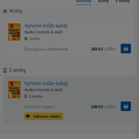
Všechny
Knihy
E-knihy
Knihy
Vyhořet může každý
Radkin Honzák
& další
kniha
Do k
Dostupné u dodavatele
268 Kč
s DPH
E-knihy
Vyhořet může každý
Radkin Honzák
& další
E-kniha
Koupit
Ihned ke stažení
249 Kč
s DPH
Stáhnout ukázku