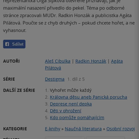
reprezentantka Olga Šípková otevřeně přiznávají, jak je
maximální nasazení přivedlo do pekel. Téma po odborné
stránce zpracovali MUDr. Radkin Honzák a publicistka Agáta
Pilátová. Poučte se z chyb druhých – pokud chcete hořet, a ne
vyhasnout.
Sdílet
AUTOŘI
Aleš Cibulka
|
Radkin Honzák
|
Agáta
Pilátová
SÉRIE
Destigma
1. díl z 5
DALŠÍ ZE SÉRIE
1.
Vyhořet může každý
2.
Královna děsu aneb Panická porucha
3.
Deprese není depka
4.
Děti v ohrožení
5.
Kdo pomůže pomáhajícím
KATEGORIE
E-knihy
»
Naučná literatura
»
Osobní rozvoj