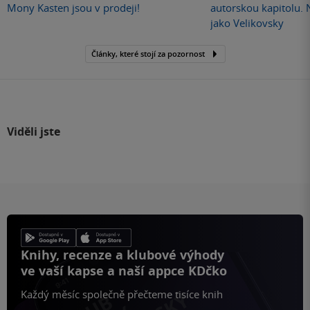
Mony Kasten jsou v prodeji!
autorskou kapitolu.
jako Velikovsky
Články, které stojí za pozornost
Viděli jste
Knihy, recenze a klubové výhody
ve vaší kapse a naší appce KDčko
Každý měsíc společně přečteme tisíce knih