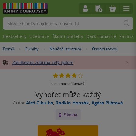
Vyhledávání
Bestsellery
Učebnice
Školní potřeby
Dark romance
Zachra
Nacházíte
Domů
E-knihy
Naučná literatura
Osobní rozvoj
»
»
»
se
zde:
Zásilkovna zdarma celý týden!
Za
4.0
z
5
1 hodnocení čtenářů
hvězdiček
Vyhořet může každý
Autor
Aleš Cibulka
,
Radkin Honzák
,
Agáta Pilátová
E-kniha