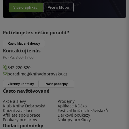
Více o aplikaci
Více o klubu
Potřebujete s něčím poradit?
Často kladené dotazy
Kontaktujte nás
Po–Pá:
8:00–17:00
542 220 320
poradime@knihydobrovsky.cz
Všechny kontakty
Naše prodejny
Často navštěvované
Akce a slevy
Prodejny
Klub Knihy Dobrovský
Aplikace KDčko
Knižní závisláci
Festival knižních závisláků
Affiliate spolupráce
Dárkové poukazy
Poukazy pro firmy
Nákupy pro školy
Dodací podmínky