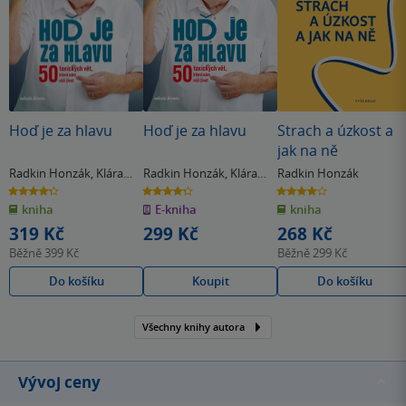
Hoď je za hlavu
Hoď je za hlavu
Strach a úzkost a
jak na ně
Radkin Honzák
,
Klára
Radkin Honzák
,
Klára
Radkin Honzák
Mandausová
Mandausová
4.3
4.3
4.0
z
z
z
kniha
E-kniha
kniha
5
5
5
hvězdiček
hvězdiček
hvězdiček
319 Kč
299 Kč
268 Kč
Běžně
399 Kč
Běžně
299 Kč
Do košíku
Koupit
Do košíku
Všechny knihy autora
Vývoj ceny