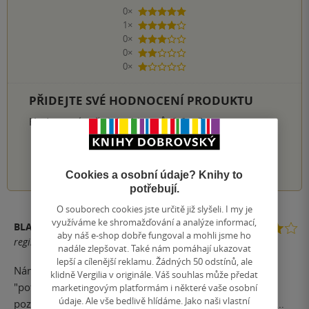
0×
5 hvězdiček
1×
4 hvězdičky
0×
3 hvězdičky
0×
2 hvězdičky
0×
1 hvezdička
PŘIDEJTE SVÉ HODNOCENÍ PRODUKTU
Hodnocení našich knihkupců: 0.0 z 5
1
2
3
4
5
Cookies a osobní údaje? Knihy to
potřebují.
O souborech cookies jste určitě již slyšeli. I my je
využíváme ke shromažďování a analýze informací,
BLAŽEJ VRÁB
aby náš e-shop dobře fungoval a mohli jsme ho
registrovaný uživatel
nadále zlepšovat. Také nám pomáhají ukazovat
lepší a cílenější reklamu. Žádných 50 odstínů, ale
Námět knihy je všeobecně potřebný, já jsem knihu
klidně Vergilia v originále. Váš souhlas může předat
"potřeboval" k prohloubení a potvrzení některých
marketingovým platformám i některé vaše osobní
údaje. Ale vše bedlivě hlídáme. Jako naši vlastní
poznatků od lidí kterých názor si VELMI vážím(p.Radkin