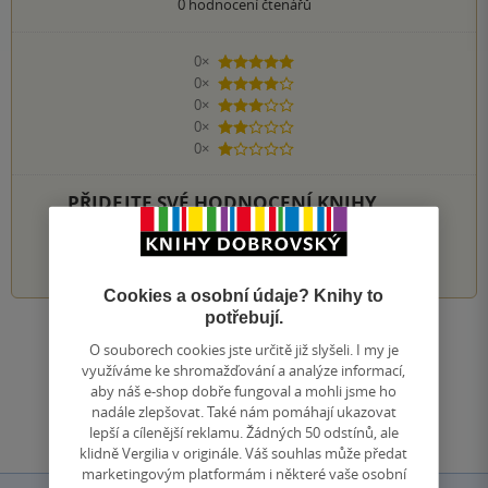
0
hodnocení čtenářů
0×
5 hvězdiček
0×
4 hvězdičky
0×
3 hvězdičky
0×
2 hvězdičky
0×
1 hvezdička
PŘIDEJTE SVÉ HODNOCENÍ KNIHY
1
2
3
4
5
Cookies a osobní údaje? Knihy to
potřebují.
Zobrazit všechna hodnocení
O souborech cookies jste určitě již slyšeli. I my je
využíváme ke shromažďování a analýze informací,
aby náš e-shop dobře fungoval a mohli jsme ho
Přidat hodnocení
nadále zlepšovat. Také nám pomáhají ukazovat
lepší a cílenější reklamu. Žádných 50 odstínů, ale
klidně Vergilia v originále. Váš souhlas může předat
marketingovým platformám i některé vaše osobní