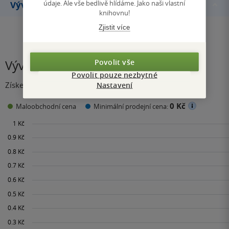
údaje. Ale vše bedlivě hlídáme. Jako naši vlastní
Vývoj ceny
knihovnu!
Zjistit více
Povolit vše
Vývoj ceny
Povolit pouze nezbytné
Získejte přehled o vývoji ceny za posledních 60 dní.
Nastavení
0 Kč
Maloobchodní cena
Minimální prodejní cena: