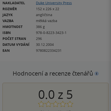
NAKLADATEL
Duke University Press
ROZMĚR
152 x 226 x 22
JAZYK
angličtina
VAZBA
měkká vazba
HMOTNOST
386 g
ISBN
978-0-8223-3423-1
POČET STRAN
296
DATUM VYDÁNÍ
30.12.2004
EAN
9780822334231
Hodnocení a recenze čtenářů
0.0
z
5