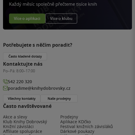
Každý měsíc společně přečteme tisíce knih
Více o aplikaci
Více o klubu
Potřebujete s něčím poradit?
Často kladené dotazy
Kontaktujte nás
Po–Pá:
8:00–17:00
542 220 320
poradime@knihydobrovsky.cz
Všechny kontakty
Naše prodejny
Často navštěvované
Akce a slevy
Prodejny
Klub Knihy Dobrovský
Aplikace KDčko
Knižní závisláci
Festival knižních závisláků
Affiliate spolupráce
Dárkové poukazy