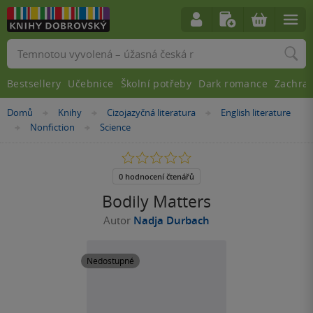
Vyhledávání
Bestsellery
Učebnice
Školní potřeby
Dark romance
Zachra
Nacházíte
Domů
Knihy
Cizojazyčná literatura
English literature
»
»
»
se
Nonfiction
Science
»
»
zde:
0.0
z
5
0 hodnocení čtenářů
hvězdiček
Bodily Matters
Autor
Nadja Durbach
Nedostupné