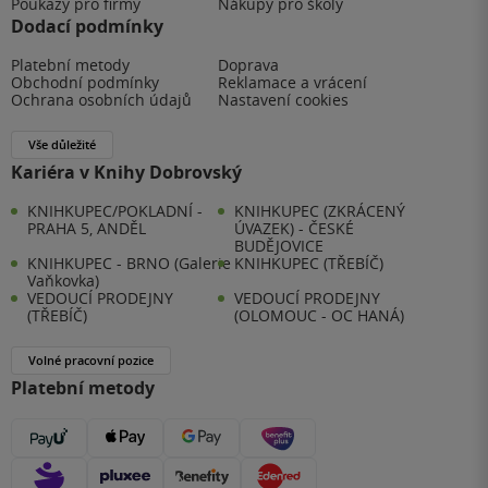
Poukazy pro firmy
Nákupy pro školy
Dodací podmínky
Platební metody
Doprava
Obchodní podmínky
Reklamace a vrácení
Ochrana osobních údajů
Nastavení cookies
Vše důležité
Kariéra v Knihy Dobrovský
KNIHKUPEC/POKLADNÍ -
KNIHKUPEC (ZKRÁCENÝ
PRAHA 5, ANDĚL
ÚVAZEK) - ČESKÉ
BUDĚJOVICE
KNIHKUPEC - BRNO (Galerie
KNIHKUPEC (TŘEBÍČ)
Vaňkovka)
VEDOUCÍ PRODEJNY
VEDOUCÍ PRODEJNY
(TŘEBÍČ)
(OLOMOUC - OC HANÁ)
Volné pracovní pozice
Platební metody