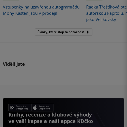
Vstupenky na uzavřenou autogramiádu
Radka Třeštíková otev
Mony Kasten jsou v prodeji!
autorskou kapitolu.
jako Velikovsky
Články, které stojí za pozornost
Viděli jste
Knihy, recenze a klubové výhody
ve vaší kapse a naší appce KDčko