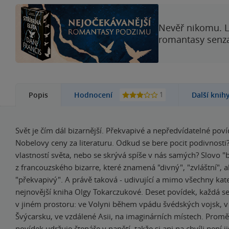
Nevěř nikomu. L
romantasy senzac
1
Popis
Hodnocení
Další knih
Svět je čím dál bizarnější. Překvapivé a nepředvídatelné poví
Nobelovy ceny za literaturu. Odkud se bere pocit podivnosti?
vlastností světa, nebo se skrývá spíše v nás samých? Slovo "
z francouzského bizarre, které znamená "divný", "zvláštní", a
"překvapivý". A právě taková - udivující a mimo všechny kate
nejnovější kniha Olgy Tokarczukové. Deset povídek, každá s
v jiném prostoru: ve Volyni během vpádu švédských vojsk, 
Švýcarsku, ve vzdálené Asii, na imaginárních místech. Prom
povídek udržuje čtenáře v napětí, takže si ani na chvíli není ji