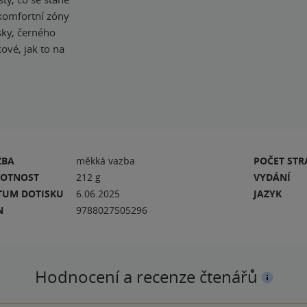
 komfortní zóny
sky, černého
kové, jak to na
ZBA
měkká vazba
POČET ST
OTNOST
212 g
VYDÁNÍ
TUM DOTISKU
6.06.2025
JAZYK
N
9788027505296
Hodnocení a recenze čtenářů