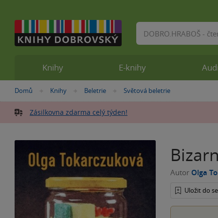
Vyhledávání
Knihy
E-knihy
Aud
Nacházíte
Domů
Knihy
Beletrie
Světová beletrie
»
»
»
se
zde:
Zásilkovna zdarma celý týden!
Bizarn
Autor
Olga T
Uložit do 