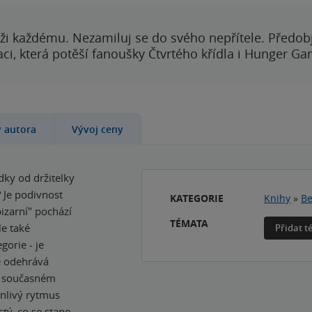
ži každému. Nezamiluj se do svého nepřítele. Předobj
i, která potěší fanoušky Čtvrtého křídla i Hunger Ga
y autora
Vývoj ceny
dky od držitelky
 Je podivnost
KATEGORIE
Knihy
»
Be
bizarní" pochází
TÉMATA
le také
Přidat 
gorie - je
e odehrává
v současném
ěnlivý rytmus
stý, co se stane