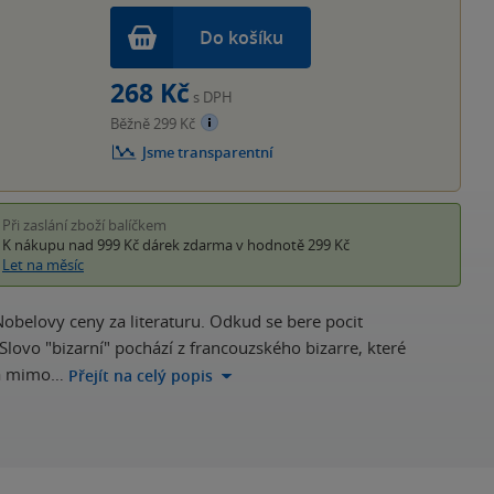
Do košíku
268 Kč
s DPH
Běžně 299 Kč
Jsme transparentní
Při zaslání zboží balíčkem
K nákupu nad 999 Kč
dárek zdarma
v hodnotě 299 Kč
Let na měsíc
Nobelovy ceny za literaturu. Odkud se bere pocit
Slovo "bizarní" pochází z francouzského bizarre, které
í a mimo…
Přejít na celý popis