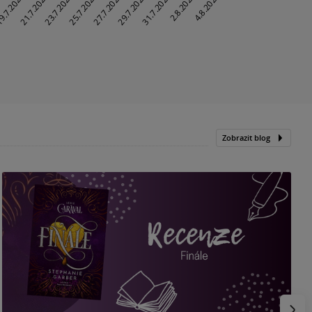
Zobrazit blog
„
p
H
e
Násled