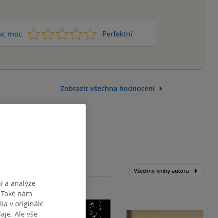
1
2
3
4
5
ic moc
Perfektní
Zobrazit všechna hodnocení
Všechny knihy autora
í a analýze
. Také nám
ia v originále.
je. Ale vše