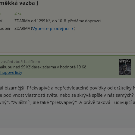
měkká vazba
)
m
2 ks
ní
ZDARMA od 1299 Kč, do 10. 8. předáme dopravci
Vyberte prodejnu
 odběr
ZDARMA (
)
i zaslání zboží balíčkem
nákupu nad 99 Kč
dárek zdarma
v hodnotě 19 Kč
shopové listy
dál bizarnější. Překvapivé a nepředvídatelné povídky od držitelky 
Je podivnost vlastností světa, nebo se skrývá spíše v nás samých? 
ný", "zvláštní", ale také "překvapivý". A právě taková - udivujíc