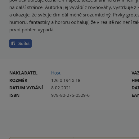
na další stránce. Autorka jej vyvádí z rovnováhy, vystrkuje z
a ukazuje, že svět je čím dál méně srozumitelný. Prvky grote
humoru, fantastiky a hororu odhalují, že v realitě nic není ta
první pohled vypadá.
Sdílet
NAKLADATEL
Host
VA
ROZMĚR
126 x 194 x 18
HM
DATUM VYDÁNÍ
8.02.2021
DA
ISBN
978-80-275-0529-6
EA