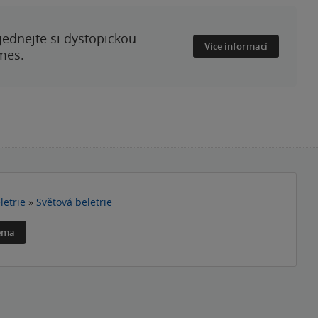
ednejte si dystopickou
Více informací
mes.
letrie
»
Světová beletrie
téma