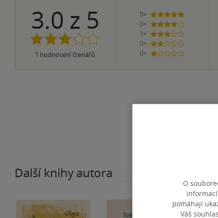
3.0
z
5
0×
5 hvězdiček
0×
4 hvězdičky
1×
3 hvězdičky
0×
2 hvězdičky
0×
1
hodnocení čtenářů
1 hvezdička
Další knihy autora
O souborec
informací
pomáhají ukazo
Váš souhla