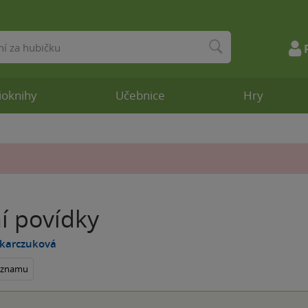
ioknihy
Učebnice
Hry
í povídky
okarczuková
seznamu