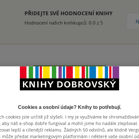
PŘIDEJTE SVÉ HODNOCENÍ KNIHY
N
Hodnocení našich knihkupců: 0.0 z 5
Přidat hodnocení
Cookies a osobní údaje? Knihy to potřebují.
h cookies jste určitě již slyšeli. I my je využíváme ke shromažďován
, aby náš e-shop dobře fungoval a mohli jsme ho nadále zlepšovat
vat lepší a cílenější reklamu. Žádných 50 odstínů, ale klidně Vergil
s může předat marketingovým platformám i některé vaše osobní úda