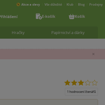
Akce a slevy
Vše důležité
Klub
Blog
Prodejny
E-košík
Košík
Přihlášení
Hračky
Papírnictví a dárky
Zav
3.0
z
5
1 hodnocení čtenářů
hvěz