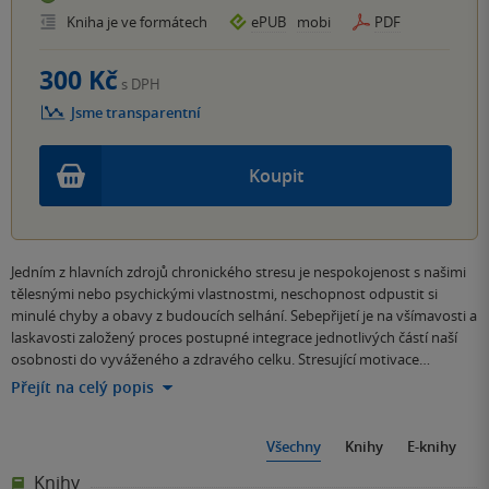
Kniha je ve formátech
ePUB
mobi
PDF
300 Kč
s DPH
Jsme transparentní
Koupit
Jedním z hlavních zdrojů chronického stresu je nespokojenost s našimi
tělesnými nebo psychickými vlastnostmi, neschopnost odpustit si
minulé chyby a obavy z budoucích selhání. Sebepřijetí je na všímavosti a
laskavosti založený proces postupné integrace jednotlivých částí naší
osobnosti do vyváženého a zdravého celku. Stresující motivace…
Přejít na celý popis
Všechny
Knihy
E-knihy
Knihy