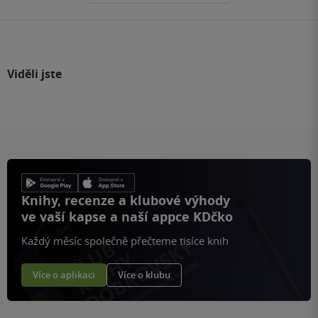
Viděli jste
Knihy, recenze a klubové výhody
ve vaší kapse a naší appce KDčko
Každý měsíc společně přečteme tisíce knih
Více o aplikaci
Více o klubu