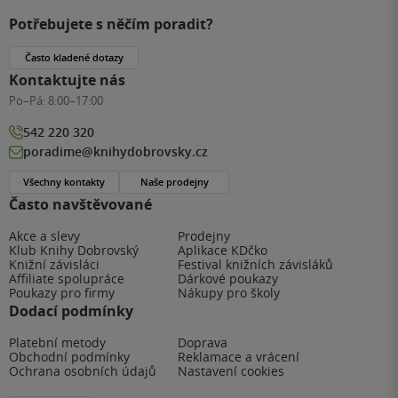
Potřebujete s něčím poradit?
Často kladené dotazy
Kontaktujte nás
Po–Pá:
8:00–17:00
542 220 320
poradime@knihydobrovsky.cz
Všechny kontakty
Naše prodejny
Často navštěvované
Akce a slevy
Prodejny
Klub Knihy Dobrovský
Aplikace KDčko
Knižní závisláci
Festival knižních závisláků
Affiliate spolupráce
Dárkové poukazy
Poukazy pro firmy
Nákupy pro školy
Dodací podmínky
Platební metody
Doprava
Obchodní podmínky
Reklamace a vrácení
Ochrana osobních údajů
Nastavení cookies