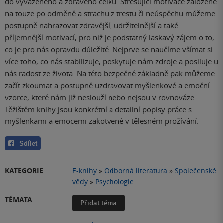
do vyváženého a zdravého celku. Stresující motivace založené
na touze po odměně a strachu z trestu či neúspěchu můžeme
postupně nahrazovat zdravější, udržitelnější a také
příjemnější motivací, pro niž je podstatný laskavý zájem o to,
co je pro nás opravdu důležité. Nejprve se naučíme všímat si
více toho, co nás stabilizuje, poskytuje nám zdroje a posiluje u
nás radost ze života. Na této bezpečné základně pak můžeme
začít zkoumat a postupně uzdravovat myšlenkové a emoční
vzorce, které nám již neslouží nebo nejsou v rovnováze.
Těžištěm knihy jsou konkrétní a detailní popisy práce s
myšlenkami a emocemi zakotvené v tělesném prožívání.
Sdílet
KATEGORIE
E-knihy
»
Odborná literatura
»
Společenské
vědy
»
Psychologie
TÉMATA
Přidat téma