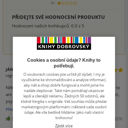
0×
1 hvezdička
PŘIDEJTE SVÉ HODNOCENÍ PRODUKTU
Hodnocení našich knihkupců: 0.0 z 5
1
2
3
4
5
Cookies a osobní údaje? Knihy to
potřebují.
JÁN URIGA
O souborech cookies jste určitě již slyšeli. I my je
registrovaný uživatel
využíváme ke shromažďování a analýze informací,
aby náš e-shop dobře fungoval a mohli jsme ho
Některé knihy se snaží změnit váš život. Tatoknížka se o to
nadále zlepšovat. Také nám pomáhají ukazovat
ani nesnaží. A mám zato, že právě proto to dokáže. Autor,
lepší a cílenější reklamu. Žádných 50 odstínů, ale
psychoterapeut a lektor mindfulness, nenabízí rychlé
klidně Vergilia v originále. Váš souhlas může předat
marketingovým platformám i některé vaše osobní
návody ani motivační fráze. Místo toho zve čtenáře k
Přečíst
více
údaje. Ale vše bedlivě hlídáme. Jako naši vlastní
pomalému, poctivému dialogu se sebou samým. V době,
knihovnu!
5
Kniha, PORTÁL, 2026, 9788026223276
kdy je většina literatury osobního rozvoje postavená na
Zjistit více