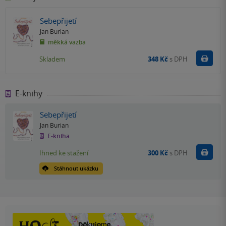
Sebepřijetí
Jan Burian
měkká vazba
Do k
Skladem
348 Kč
s DPH
E-knihy
Sebepřijetí
Jan Burian
E-kniha
Koupit
Ihned ke stažení
300 Kč
s DPH
Stáhnout ukázku