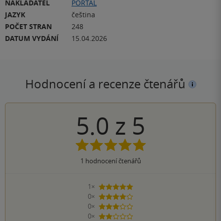
NAKLADATEL
PORTÁL
JAZYK
čeština
POČET STRAN
248
DATUM VYDÁNÍ
15.04.2026
Hodnocení a recenze čtenářů
5.0
z
5
1
hodnocení čtenářů
1×
5 hvězdiček
0×
4 hvězdičky
0×
3 hvězdičky
0×
2 hvězdičky