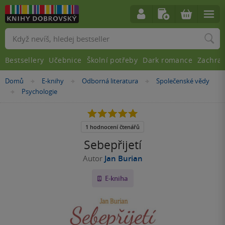
Vyhledávání
Bestsellery
Učebnice
Školní potřeby
Dark romance
Zachra
Nacházíte
Domů
E-knihy
Odborná literatura
Společenské vědy
»
»
»
se
Psychologie
»
zde:
5.0
z
5
1 hodnocení čtenářů
hvězdiček
Sebepřijetí
Autor
Jan Burian
E-kniha