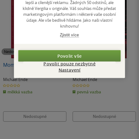
lepší a cílenější reklamu. Žádných 50 odstínů, ale
klidně Vergilia v originále. Váš souhlas může předat
marketingovým platformám i některé vaše osobní
údaje. Ale vše bedlivě hlídáme. Jako naši vlastní
knihovnu!
Zjistit více
Nedostupné
Nedostupné
Povolit vše
Povolit pouze nezbytné
Momo
Vězení svobody
Nastavení
Michael Ende
Michael Ende
0.0
0.0
z
z
měkká vazba
pevná vazba
5
5
hvězdiček
hvězdiček
Nedostupné
Nedostupné