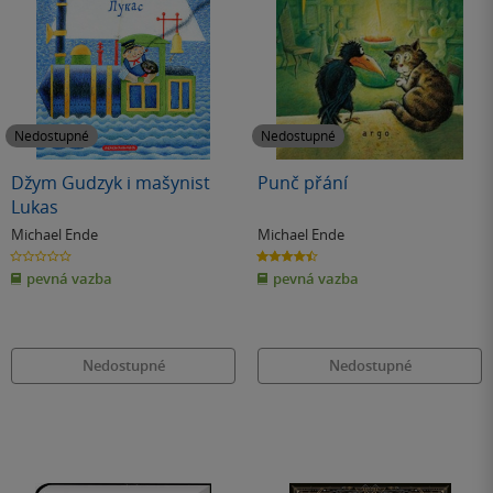
Nedostupné
Nedostupné
Džym Gudzyk i mašynist
Punč přání
Lukas
Michael Ende
Michael Ende
0.0
4.5
z
z
pevná vazba
pevná vazba
5
5
hvězdiček
hvězdiček
Nedostupné
Nedostupné