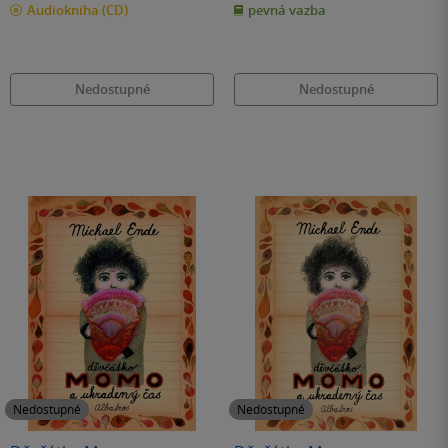
Audiokniha
(CD)
pevná vazba
5
5
hvězdiček
hvězdiček
Nedostupné
Nedostupné
Nedostupné
Nedostupné