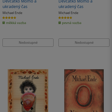
Děvčátko Momo a
Děvčátko Momo a
ukradený čas
ukradený čas
Michael Ende
Michael Ende
4.7
4.7
z
z
měkká vazba
pevná vazba
5
5
hvězdiček
hvězdiček
Nedostupné
Nedostupné