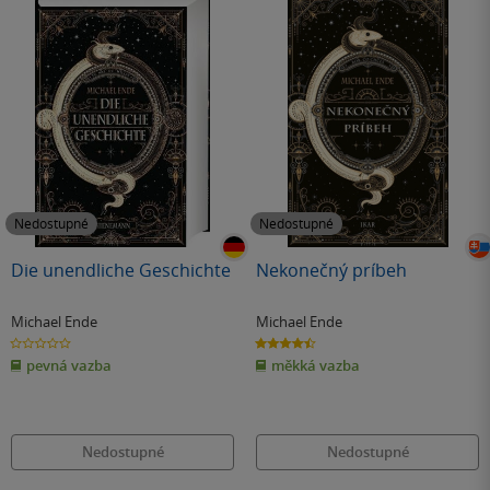
Nedostupné
Nedostupné
Die unendliche Geschichte
Nekonečný príbeh
Michael Ende
Michael Ende
0.0
4.5
z
z
pevná vazba
měkká vazba
5
5
hvězdiček
hvězdiček
Nedostupné
Nedostupné