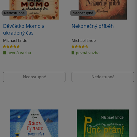
Nedostupné
Nedostupné
Děvčátko Momo a
Nekonečný příběh
ukradený čas
Michael Ende
Michael Ende
4.7
4.5
z
z
pevná vazba
pevná vazba
5
5
hvězdiček
hvězdiček
Nedostupné
Nedostupné