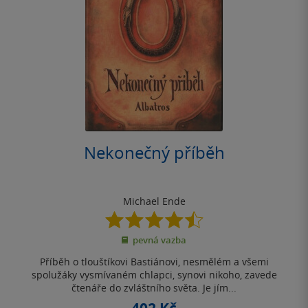
Nekonečný příběh
Michael Ende
4.5
z
pevná vazba
5
hvězdiček
Příběh o tlouštíkovi Bastiánovi, nesmělém a všemi
spolužáky vysmívaném chlapci, synovi nikoho, zavede
čtenáře do zvláštního světa. Je jím...