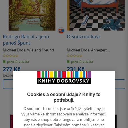
Rodrigo Rabiát a jeho
O Snožroutkovi
panoš Špunt
Michael Ende
,
Wieland Freund
Michael Ende
,
Annegert
Fuchshuber
0.0
0.0
z
z
pevná vazba
pevná vazba
5
5
hvězdiček
hvězdiček
277 Kč
231 Kč
Běžně
309 Kč
Běžně
258 Kč
Do košíku
Do košíku
Cookies a osobní údaje? Knihy to
potřebují.
O souborech cookies jste určitě již slyšeli. I my je
využíváme ke shromažďování a analýze informací,
aby náš e-shop dobře fungoval a mohli jsme ho
nadále zlepšovat. Také nám pomáhají ukazovat