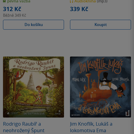
pevná vazba
Audiokniha
(mp3)
5
5
hvězdiček
hvězdiček
312 Kč
339 Kč
Běžně
349 Kč
Do košíku
Koupit
Rodrigo Raubíř a
Jim Knoflík, Lukáš a
neohrožený Špunt
lokomotiva Ema