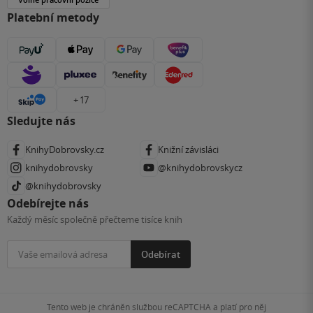
Platební metody
+ 17
Sledujte nás
KnihyDobrovsky.cz
Knižní závisláci
knihydobrovsky
@knihydobrovskycz
@knihydobrovsky
Odebírejte nás
Každý měsíc společně přečteme tisíce knih
Odebírat
Tento web je chráněn službou reCAPTCHA a platí pro něj