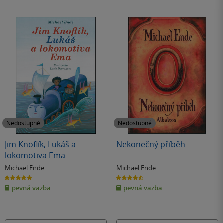
Nedostupné
Nedostupné
Jim Knoflík, Lukáš a
Nekonečný příběh
lokomotiva Ema
Michael Ende
Michael Ende
5.0
4.5
z
z
pevná vazba
pevná vazba
5
5
hvězdiček
hvězdiček