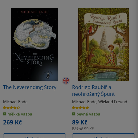
The Neverending Story
Rodrigo Raubíř a
neohrožený Špunt
Michael Ende
Michael Ende
,
Wieland Freund
4.5
5.0
z
z
měkká vazba
pevná vazba
5
5
hvězdiček
hvězdiček
269 Kč
89 Kč
Běžně
99 Kč