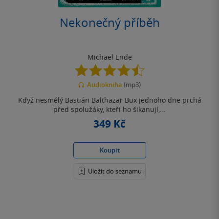
Nekonečný příběh
Michael Ende
4.5
z
Audiokniha
(mp3)
5
hvězdiček
Když nesmělý Bastián Balthazar Bux jednoho dne prchá
před spolužáky, kteří ho šikanují,...
349 Kč
Koupit
Uložit do seznamu