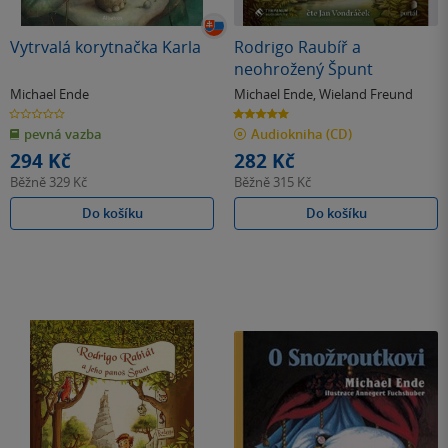
Vytrvalá korytnačka Karla
Rodrigo Raubíř a
neohrožený Špunt
Michael Ende
Michael Ende
,
Wieland Freund
0.0
5.0
z
z
pevná vazba
Audiokniha
(CD)
5
5
hvězdiček
hvězdiček
294 Kč
282 Kč
Běžně
329 Kč
Běžně
315 Kč
Do košíku
Do košíku