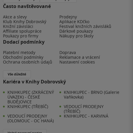
Často navštěvované
Akce a slevy
Prodejny
Klub Knihy Dobrovský
Aplikace KDčko
Knižní závisláci
Festival knižních závisláků
Affiliate spolupráce
Dárkové poukazy
Poukazy pro firmy
Nákupy pro školy
Dodací podmínky
Platební metody
Doprava
Obchodní podmínky
Reklamace a vrácení
Ochrana osobních údajů
Nastavení cookies
Vše důležité
Kariéra v Knihy Dobrovský
KNIHKUPEC (ZKRÁCENÝ
KNIHKUPEC - BRNO (Galerie
ÚVAZEK) - ČESKÉ
Vaňkovka)
BUDĚJOVICE
KNIHKUPEC (TŘEBÍČ)
VEDOUCÍ PRODEJNY
(TŘEBÍČ)
VEDOUCÍ PRODEJNY
KNIHKUPEC - KARVINÁ
(OLOMOUC - OC HANÁ)
Volné pracovní pozice