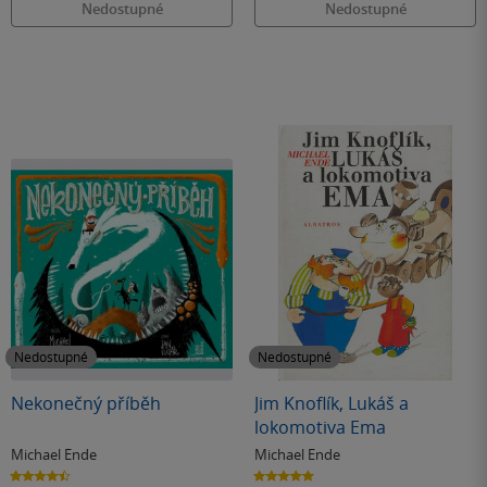
Nedostupné
Nedostupné
Nedostupné
Nedostupné
Nekonečný příběh
Jim Knoflík, Lukáš a
lokomotiva Ema
Michael Ende
Michael Ende
4.5
5.0
z
z