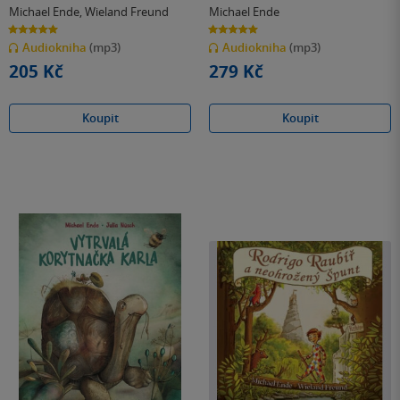
Michael Ende
,
Wieland Freund
Michael Ende
5.0
5.0
z
z
Audiokniha
(mp3)
Audiokniha
(mp3)
5
5
hvězdiček
hvězdiček
205 Kč
279 Kč
Koupit
Koupit