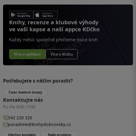
Knihy, recenze a klubové výhody
ve vaší kapse a naší appce KDčko
Každý měsíc společně přečteme tisíce knih
Více o aplikaci
Více o klubu
Potřebujete s něčím poradit?
Často kladené dotazy
Kontaktujte nás
Po–Pá:
8:00–17:00
542 220 320
poradime@knihydobrovsky.cz
Všechny kontakty
Naše prodejny