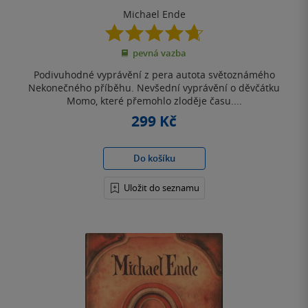
Michael Ende
4.7
z
pevná vazba
5
hvězdiček
Podivuhodné vyprávění z pera autota světoznámého
Nekonečného příběhu. Nevšední vyprávění o děvčátku
Momo, které přemohlo zloděje času....
299 Kč
Do košíku
Uložit do seznamu