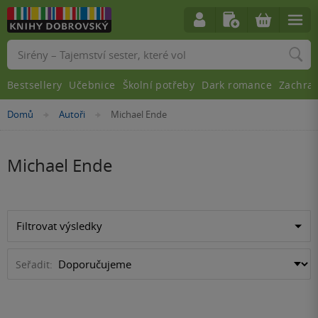
Vyhledávání
Bestsellery
Učebnice
Školní potřeby
Dark romance
Zachra
Nacházíte
Domů
Autoři
Michael Ende
»
»
se
zde:
Michael Ende
Filtrovat výsledky
Seřadit: