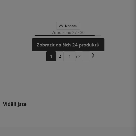
Nahoru
Zobrazeno 27 z 30
Zobrazit dalších 24 produktů
1
2
/ 2
Přejít
na
stránku
Viděli jste