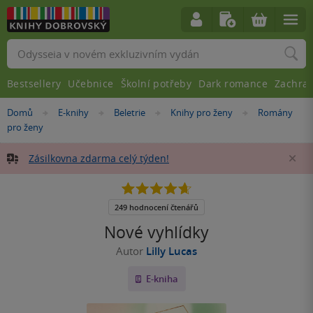
Vyhledávání
Bestsellery
Učebnice
Školní potřeby
Dark romance
Zachra
Nacházíte
Domů
E-knihy
Beletrie
Knihy pro ženy
Romány
»
»
»
»
se
pro ženy
zde:
Zásilkovna zdarma celý týden!
Za
4.7
z
5
249 hodnocení čtenářů
hvězdiček
Nové vyhlídky
Autor
Lilly Lucas
E-kniha