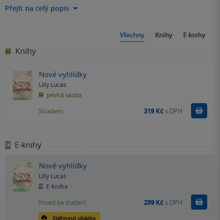
Přejít na celý popis
Všechny
Knihy
E-knihy
Knihy
Nové vyhlídky
Lilly Lucas
pevná vazba
Do k
Skladem
319 Kč
s DPH
E-knihy
Nové vyhlídky
Lilly Lucas
E-kniha
Koupit
Ihned ke stažení
289 Kč
s DPH
Stáhnout ukázku