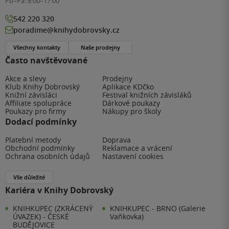
Po–Pá:
8:00–17:00
542 220 320
poradime@knihydobrovsky.cz
Všechny kontakty
Naše prodejny
Často navštěvované
Akce a slevy
Prodejny
Klub Knihy Dobrovský
Aplikace KDčko
Knižní závisláci
Festival knižních závisláků
Affiliate spolupráce
Dárkové poukazy
Poukazy pro firmy
Nákupy pro školy
Dodací podmínky
Platební metody
Doprava
Obchodní podmínky
Reklamace a vrácení
Ochrana osobních údajů
Nastavení cookies
Vše důležité
Kariéra v Knihy Dobrovský
KNIHKUPEC (ZKRÁCENÝ
KNIHKUPEC - BRNO (Galerie
ÚVAZEK) - ČESKÉ
Vaňkovka)
BUDĚJOVICE