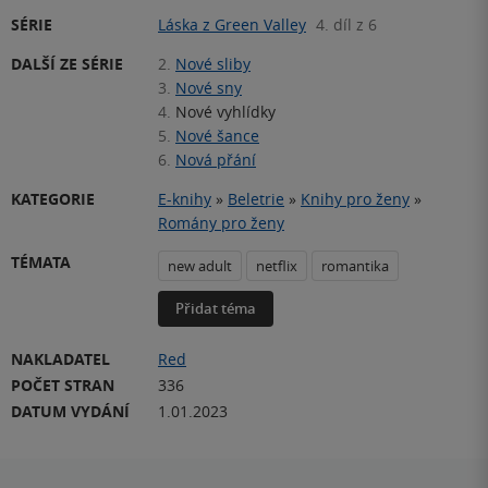
SÉRIE
Láska z Green Valley
4. díl z 6
DALŠÍ ZE SÉRIE
2.
Nové sliby
3.
Nové sny
4.
Nové vyhlídky
5.
Nové šance
6.
Nová přání
KATEGORIE
E-knihy
»
Beletrie
»
Knihy pro ženy
»
Romány pro ženy
TÉMATA
new adult
netflix
romantika
Přidat téma
NAKLADATEL
Red
POČET STRAN
336
DATUM VYDÁNÍ
1.01.2023