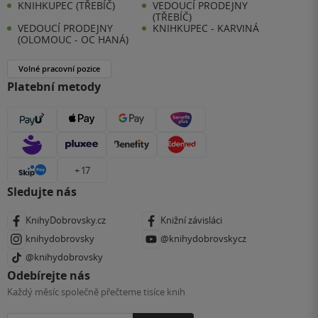
KNIHKUPEC (TŘEBÍČ)
VEDOUCÍ PRODEJNY
(TŘEBÍČ)
VEDOUCÍ PRODEJNY
KNIHKUPEC - KARVINÁ
(OLOMOUC - OC HANÁ)
Volné pracovní pozice
Platební metody
+ 17
Sledujte nás
KnihyDobrovsky.cz
Knižní závisláci
knihydobrovsky
@knihydobrovskycz
@knihydobrovsky
Odebírejte nás
Každý měsíc společně přečteme tisíce knih