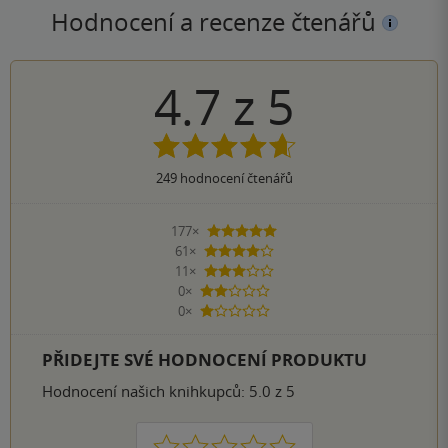
Hodnocení a recenze čtenářů
4.7
z
5
249
hodnocení čtenářů
177×
5 hvězdiček
61×
4 hvězdičky
11×
3 hvězdičky
0×
2 hvězdičky
0×
1 hvezdička
PŘIDEJTE SVÉ HODNOCENÍ PRODUKTU
Hodnocení našich knihkupců: 5.0 z 5
1
2
3
4
5