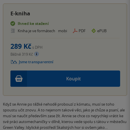
E-kniha
Ihned ke stažení
Kniha je ve formátech
mobi
PDF
ePUB
289 Kč
s DPH
Běžně 319 Kč
Jsme transparentní
Koupit
Když se Annie po těžké nehodě probouzí z kómatu, musí se toho
spoustu učit znovu. A to nejenom takové věci, jako je chůze a psaní, ale
musí se naučit především zase žít. Annie se chce co nejrychleji vrátit ke
své práci automechaničky v dílně, kterou vede spolu s tátou v městečku
Green Valley. Idylické prostředí Skalistých hor si ovšem jako…