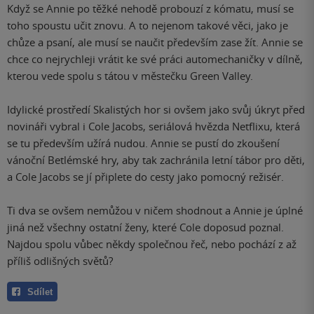
Když se Annie po těžké nehodě probouzí z kómatu, musí se
toho spoustu učit znovu. A to nejenom takové věci, jako je
chůze a psaní, ale musí se naučit především zase žít. Annie se
chce co nejrychleji vrátit ke své práci automechaničky v dílně,
kterou vede spolu s tátou v městečku Green Valley.
Idylické prostředí Skalistých hor si ovšem jako svůj úkryt před
novináři vybral i Cole Jacobs, seriálová hvězda Netflixu, která
se tu především užírá nudou. Annie se pustí do zkoušení
vánoční Betlémské hry, aby tak zachránila letní tábor pro děti,
a Cole Jacobs se jí připlete do cesty jako pomocný režisér.
Ti dva se ovšem nemůžou v ničem shodnout a Annie je úplné
jiná než všechny ostatní ženy, které Cole doposud poznal.
Najdou spolu vůbec někdy společnou řeč, nebo pochází z až
příliš odlišných světů?
Sdílet