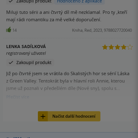
Zakoupil produkt
Hodnoceno z aplikace
může začít. asi nejvíce mě rozesmálo sáňkování (vrátila
jsem se do dětských let) Miluji knížky od této autorky jsou
Miluji tuto sérii a ani čtvrtý díl mě nezklamal. Pro ty ,kteří
skvělé a pokud máte rádi romantiku tak určitě doporučuji
mají rádi romantiku za mě velké doporučení.
tuto celou sérii stojí to opravdu za to, já mám všechny díly
14
Kniha, Red, 2023, 9788027720040
série pořízené jako e -knížky a nemůžu se jich nabažit.
LENKA SADÍLKOVÁ
registrovaný uživatel
Zakoupil produkt
Již po čtvrté jsem se vrátila do Skalistých hor se sérií Láska
z Green Valley. Tentokrát byla v hlavní roli Annie, kterou
jsme už poznali v předešlém díle (Nové sny), spolu s
Colem, kterého známe už od dílu druhého (Nové sliby).
Přečíst
více
Takhle série mě prostě baví. Stejné prostředí, humor,
12
Kniha, Red, 2023, 9788027720040
dobře známé postavy, které pokračují ve svých životech dál
Načíst další hodnocení
a spolu s nimi poznáváme další postavy z městečka Green
Valley. ••• Kniha se opět krásně četla a já si to moc užívala.
Smála jsem se nahlas při popichování mezi Annie a Colem.