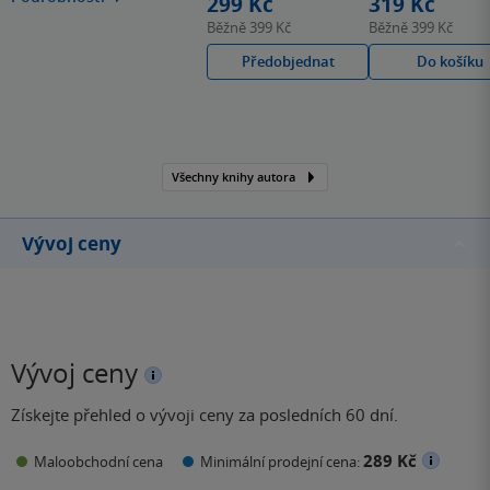
299 Kč
319 Kč
tráví hodiny ponořená do
Běžně
399 Kč
Běžně
399 Kč
knih nebo se uvelebená
Předobjednat
Do košíku
na gauči oddává své
knižní a filmové
závislosti.
Všechny knihy autora
Vývoj ceny
Vývoj ceny
Získejte přehled o vývoji ceny za posledních 60 dní.
289 Kč
Maloobchodní cena
Minimální prodejní cena: