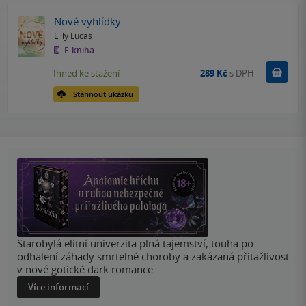
Nové vyhlídky
Lilly Lucas
E-kniha
Koupit
Ihned ke stažení
289 Kč
s DPH
Stáhnout ukázku
Starobylá elitní univerzita plná tajemství, touha po
odhalení záhady smrtelné choroby a zakázaná přitažlivost
v nové gotické dark romance.
Více informací