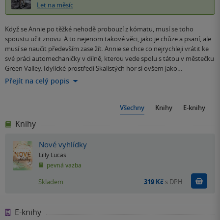
Let na měsíc
Když se Annie po těžké nehodě probouzí z kómatu, musí se toho
spoustu učit znovu. A to nejenom takové věci, jako je chůze a psaní, ale
musí se naučit především zase žít. Annie se chce co nejrychleji vrátit ke
své práci automechaničky v dílně, kterou vede spolu s tátou v městečku
Green Valley. Idylické prostředí Skalistých hor si ovšem jako…
Přejít na celý popis
Všechny
Knihy
E-knihy
Knihy
Nové vyhlídky
Lilly Lucas
pevná vazba
Do k
Skladem
319 Kč
s DPH
E-knihy