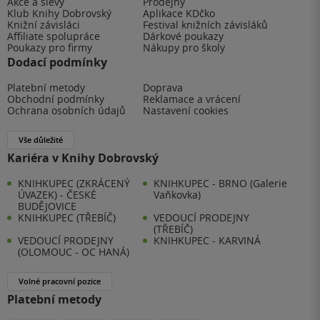
Akce a slevy
Prodejny
Klub Knihy Dobrovský
Aplikace KDčko
Knižní závisláci
Festival knižních závisláků
Affiliate spolupráce
Dárkové poukazy
Poukazy pro firmy
Nákupy pro školy
Dodací podmínky
Platební metody
Doprava
Obchodní podmínky
Reklamace a vrácení
Ochrana osobních údajů
Nastavení cookies
Vše důležité
Kariéra v Knihy Dobrovský
KNIHKUPEC (ZKRÁCENÝ
KNIHKUPEC - BRNO (Galerie
ÚVAZEK) - ČESKÉ
Vaňkovka)
BUDĚJOVICE
KNIHKUPEC (TŘEBÍČ)
VEDOUCÍ PRODEJNY
(TŘEBÍČ)
VEDOUCÍ PRODEJNY
KNIHKUPEC - KARVINÁ
(OLOMOUC - OC HANÁ)
Volné pracovní pozice
Platební metody