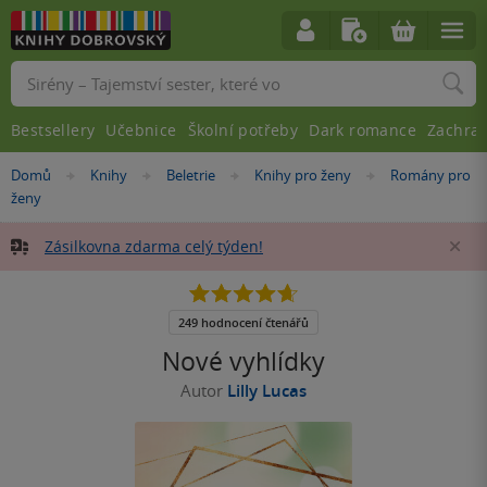
Vyhledávání
Bestsellery
Učebnice
Školní potřeby
Dark romance
Zachra
Nacházíte
Domů
Knihy
Beletrie
Knihy pro ženy
Romány pro
»
»
»
»
se
ženy
zde:
Zásilkovna zdarma celý týden!
Za
4.7
z
5
249 hodnocení čtenářů
hvězdiček
Nové vyhlídky
Autor
Lilly Lucas