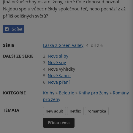
jiná než všechny ostatní ženy, které Cole doposud poznal.
Najdou spolu vůbec někdy společnou řeč, nebo pochází z až
příliš odlišných světů?
Sdílet
SÉRIE
Láska z Green Valley
4. díl z 6
DALŠÍ ZE SÉRIE
2.
Nové sliby
3.
Nové sny
4.
Nové vyhlídky
5.
Nové šance
6.
Nová přání
KATEGORIE
Knihy
»
Beletrie
»
Knihy pro ženy
»
Romány
pro ženy
TÉMATA
new adult
netflix
romantika
Přidat téma