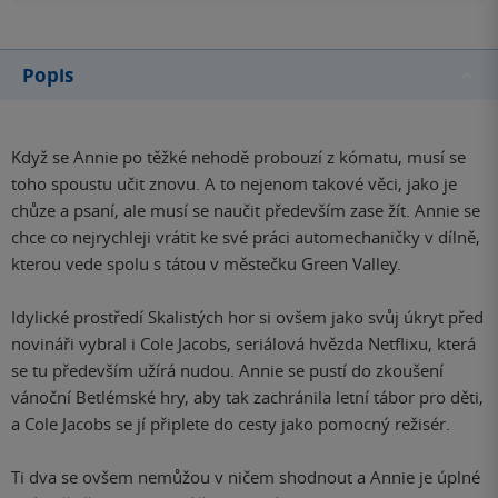
Popis
Když se Annie po těžké nehodě probouzí z kómatu, musí se
toho spoustu učit znovu. A to nejenom takové věci, jako je
chůze a psaní, ale musí se naučit především zase žít. Annie se
chce co nejrychleji vrátit ke své práci automechaničky v dílně,
kterou vede spolu s tátou v městečku Green Valley.
Idylické prostředí Skalistých hor si ovšem jako svůj úkryt před
novináři vybral i Cole Jacobs, seriálová hvězda Netflixu, která
se tu především užírá nudou. Annie se pustí do zkoušení
vánoční Betlémské hry, aby tak zachránila letní tábor pro děti,
a Cole Jacobs se jí připlete do cesty jako pomocný režisér.
Ti dva se ovšem nemůžou v ničem shodnout a Annie je úplné