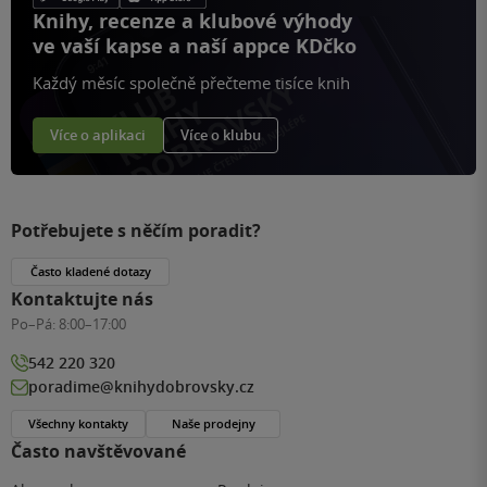
Knihy, recenze a klubové výhody
ve vaší kapse a naší appce KDčko
Každý měsíc společně přečteme tisíce knih
Více o aplikaci
Více o klubu
Potřebujete s něčím poradit?
Často kladené dotazy
Kontaktujte nás
Po–Pá:
8:00–17:00
542 220 320
poradime@knihydobrovsky.cz
Všechny kontakty
Naše prodejny
Často navštěvované