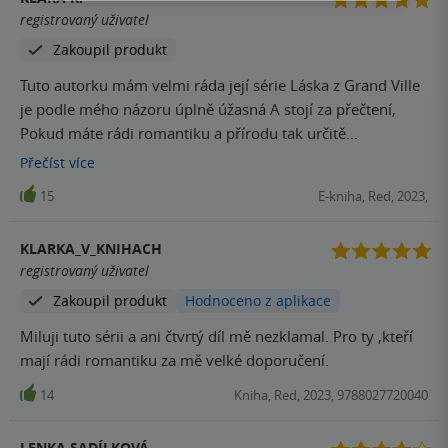
se klimatizovat po komatu ji dávalo zabrat a do toho se jí
registrovaný uživatel
tam přiřítil Cole jako přírodní katastrofa ❤️No užila jsem si
Zakoupil produkt
každou chvilku.Po dlouhé době jsem přečetla knížku za pár
hodinek a vůbec se mi s těma dvěma nechtělo loučit.Vážně
Tuto autorku mám velmi ráda její série Láska z Grand Ville
klobouk dolůUž se těším na Samíka,takže šupněte mi sem
je podle mého názoru úplně úžasná A stojí za přečtení,
už další díleček prosím pěkně
Pokud máte rádi romantiku a přírodu tak určitě
neprohloupíte nákupem této série v celku. Nové vyhlídky–
Přečíst
více
již po 4 se vracíme do Green Valley. miluju toto
15
E-kniha, Red, 2023,
maloměsto. Tentokrát sledujeme Annie a Cole– od
nenávisti k lásce, jak víme již z předchozích dílů Annie byla
KLARKA_V_KNIHACH
dlouhou dobu v kómatu a nyní se vrať vrací do městečka
registrovaný uživatel
kde žije zde potkává filmovou hvězdu a láska mezi nimi
Zakoupil produkt
Hodnoceno z aplikace
může začít. asi nejvíce mě rozesmálo sáňkování (vrátila
jsem se do dětských let) Miluji knížky od této autorky jsou
Miluji tuto sérii a ani čtvrtý díl mě nezklamal. Pro ty ,kteří
skvělé a pokud máte rádi romantiku tak určitě doporučuji
mají rádi romantiku za mě velké doporučení.
tuto celou sérii stojí to opravdu za to, já mám všechny díly
14
Kniha, Red, 2023, 9788027720040
série pořízené jako e -knížky a nemůžu se jich nabažit.
LENKA SADÍLKOVÁ