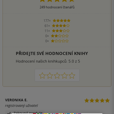
249
hodnocení čtenářů
177×
5 hvězdiček
61×
4 hvězdičky
11×
3 hvězdičky
0×
2 hvězdičky
0×
1 hvezdička
PŘIDEJTE SVÉ HODNOCENÍ KNIHY
Hodnocení našich knihkupců: 5.0 z 5
1
2
3
4
5
VERONIKA E.
registrovaný uživatel
Zakoupil produkt