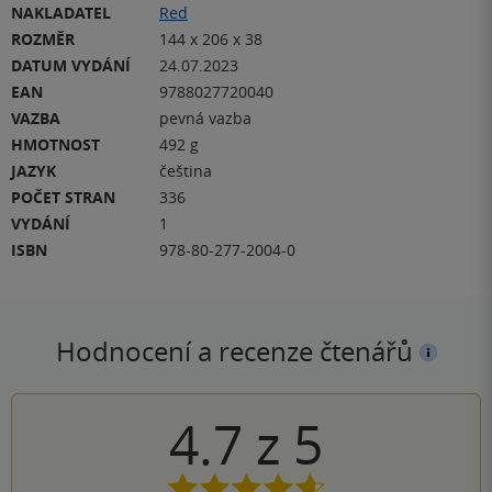
NAKLADATEL
Red
ROZMĚR
144 x 206 x 38
DATUM VYDÁNÍ
24.07.2023
EAN
9788027720040
VAZBA
pevná vazba
HMOTNOST
492 g
JAZYK
čeština
POČET STRAN
336
VYDÁNÍ
1
ISBN
978-80-277-2004-0
Hodnocení a recenze čtenářů
4.7
z
5