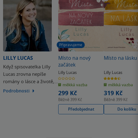
nebavil, ale už nepociťuji takový moment překvapení nebo
napětí, jako u předchozích dílů. Mám ráda originalitu a
tady už značně pokulhává. Chtělo by to něčím ozvláštnit,
aby čtenáře něco překvapilo. Něco co zkrátka nečekal a v
minulých dílech to nebylo.
Připravujeme
LILLY LUCAS
Místo na nový
Místo na lásku
začátek
Když spisovatelka Lilly
Lilly Lucas
Lilly Lucas
Lucas zrovna nepíše
0.0
4.4
romány o lásce a životě,
z
z
měkká vazba
měkká vazba
5
5
hvězdiček
hvězdiček
ráda sleduje okolní dění,
Podrobnosti
299 Kč
319 Kč
tráví hodiny ponořená do
Běžně
399 Kč
Běžně
399 Kč
knih nebo se uvelebená
Předobjednat
Do košíku
na gauči oddává své
knižní a filmové
závislosti.