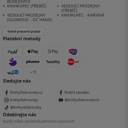
BUDĚJOVICE
KNIHKUPEC (TŘEBÍČ)
VEDOUCÍ PRODEJNY
(TŘEBÍČ)
VEDOUCÍ PRODEJNY
KNIHKUPEC - KARVINÁ
(OLOMOUC - OC HANÁ)
Volné pracovní pozice
Platební metody
+ 17
Sledujte nás
KnihyDobrovsky.cz
Knižní závisláci
knihydobrovsky
@knihydobrovskycz
@knihydobrovsky
Odebírejte nás
Každý měsíc společně přečteme tisíce knih