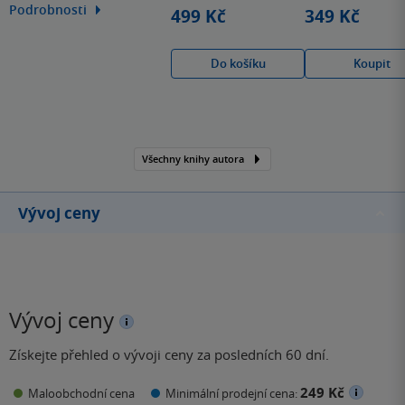
hvězdiček
hvězdiček
autorek detektivek vůbec.
Podrobnosti
499 Kč
349 Kč
Přestože vystudovala
ekonomii, nakonec se
Do košíku
Koupit
podvolila své touze stát
se spisovatelkou. Od
kurzu tvůrčího psaní se
vyšplhala se svými
knihami až na přední…
Všechny knihy autora
Vývoj ceny
Vývoj ceny
Získejte přehled o vývoji ceny za posledních 60 dní.
249 Kč
Maloobchodní cena
Minimální prodejní cena: