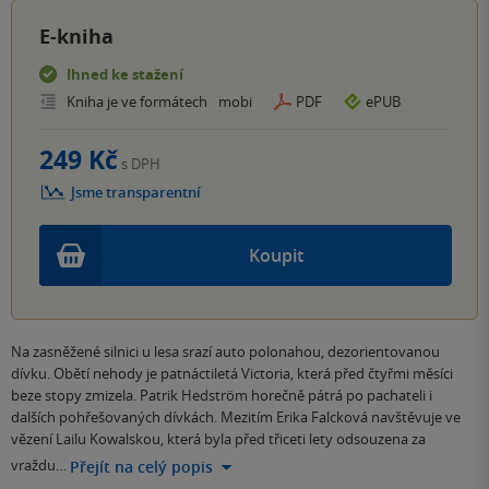
E-kniha
Ihned ke stažení
Kniha je ve formátech
mobi
PDF
ePUB
249 Kč
s DPH
Jsme transparentní
Koupit
Na zasněžené silnici u lesa srazí auto polonahou, dezorientovanou
dívku. Obětí nehody je patnáctiletá Victoria, která před čtyřmi měsíci
beze stopy zmizela. Patrik Hedström horečně pátrá po pachateli i
dalších pohřešovaných dívkách. Mezitím Erika Falcková navštěvuje ve
vězení Lailu Kowalskou, která byla před třiceti lety odsouzena za
vraždu…
Přejít na celý popis