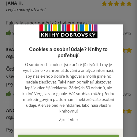
JANA H.
registrovaný uživatel
Fakt síla,super napětí až chvílemi mrazí.
98
Kniha, MOTTO, 2015, 9788026703945
EVA GAUBEOVÁ
Cookies a osobní údaje? Knihy to
potřebují.
registrovaný uživatel
O souborech cookies jste určitě již slyšeli. I my je
Četla jsem všechny díly hezky postupně a musím říct,že
využíváme ke shromažďování a analýze informací,
všechny jsou super,ale tahle to je pecka.Fakt
aby náš e-shop dobře fungoval a mohli jsme ho
nadále zlepšovat. Také nám pomáhají ukazovat
psycho.Nedoporučuji číst večer:-))
lepší a cílenější reklamu. Žádných 50 odstínů, ale
klidně Vergilia v originále. Váš souhlas může předat
70
Kniha, MOTTO, 2015, 9788026703945
marketingovým platformám i některé vaše osobní
údaje. Ale vše bedlivě hlídáme. Jako naši vlastní
ANONYM
knihovnu!
registrovaný uživatel
Zjistit více
Psycho-detektivka. Napínavá až do samého konce.