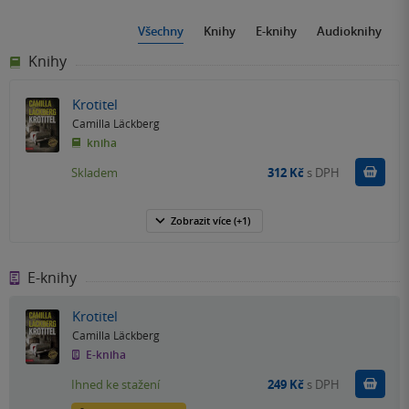
Všechny
Knihy
E-knihy
Audioknihy
Knihy
Krotitel
Camilla Läckberg
kniha
Do k
Skladem
312 Kč
s DPH
Zobrazit
více
(+1)
E-knihy
Krotitel
Camilla Läckberg
E-kniha
Koupit
Ihned ke stažení
249 Kč
s DPH