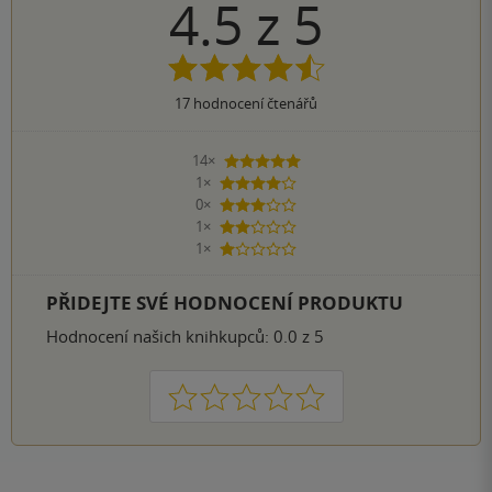
4.5
z
5
17
hodnocení čtenářů
14×
5 hvězdiček
1×
4 hvězdičky
0×
3 hvězdičky
1×
2 hvězdičky
1×
1 hvezdička
PŘIDEJTE SVÉ HODNOCENÍ PRODUKTU
Hodnocení našich knihkupců: 0.0 z 5
1
2
3
4
5