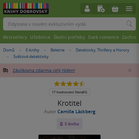
Vyhledávání
Bestsellery
Učebnice
Školní potřeby
Dark romance
Zachra
Nacházíte
Domů
E-knihy
Beletrie
Detektivky, Thrillery a Horory
»
»
»
se
Světové detektivky
»
zde:
Zásilkovna zdarma celý týden!
Za
4.5
z
5
17 hodnocení čtenářů
hvězdiček
Krotitel
Autor
Camilla Läckberg
E-kniha