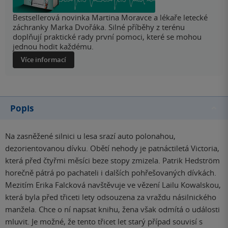
Bestsellerová novinka Martina Moravce a lékaře letecké
záchranky Marka Dvořáka. Silné příběhy z terénu
doplňují praktické rady první pomoci, které se mohou
jednou hodit každému.
Více informací
Popis
Na zasněžené silnici u lesa srazí auto polonahou,
dezorientovanou dívku. Obětí nehody je patnáctiletá Victoria,
která před čtyřmi měsíci beze stopy zmizela. Patrik Hedström
horečně pátrá po pachateli i dalších pohřešovaných dívkách.
Mezitím Erika Falcková navštěvuje ve vězení Lailu Kowalskou,
která byla před třiceti lety odsouzena za vraždu násilnického
manžela. Chce o ní napsat knihu, žena však odmítá o události
mluvit. Je možné, že tento třicet let starý případ souvisí s