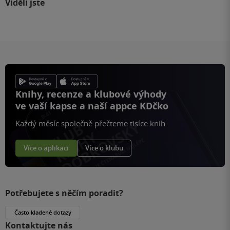
Viděli jste
Knihy, recenze a klubové výhody
ve vaší kapse a naší appce KDčko
Každý měsíc společně přečteme tisíce knih
Více o aplikaci
Více o klubu
Potřebujete s něčím poradit?
Často kladené dotazy
Kontaktujte nás