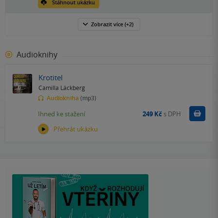
Stáhnout ukázku
Zobrazit
více
(+2)
Audioknihy
Krotitel
Camilla Läckberg
Audiokniha
(mp3)
Koupit
Ihned ke stažení
249 Kč
s DPH
Přehrát ukázku