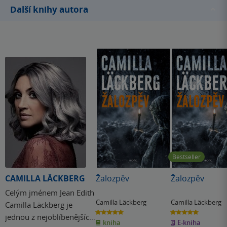
Další knihy autora
Bestseller
CAMILLA LÄCKBERG
Žalozpěv
Žalozpěv
Celým jménem Jean Edith
Camilla Läckberg
Camilla Läckberg
Camilla Läckberg je
5.0
5.0
jednou z nejoblíbenějších
z
z
kniha
E-kniha
5
5