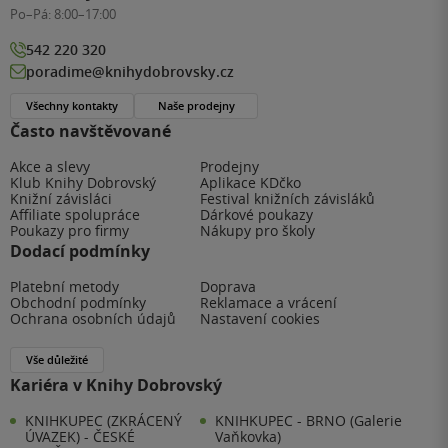
Po–Pá:
8:00–17:00
542 220 320
poradime@knihydobrovsky.cz
Všechny kontakty
Naše prodejny
Často navštěvované
Akce a slevy
Prodejny
Klub Knihy Dobrovský
Aplikace KDčko
Knižní závisláci
Festival knižních závisláků
Affiliate spolupráce
Dárkové poukazy
Poukazy pro firmy
Nákupy pro školy
Dodací podmínky
Platební metody
Doprava
Obchodní podmínky
Reklamace a vrácení
Ochrana osobních údajů
Nastavení cookies
Vše důležité
Kariéra v Knihy Dobrovský
KNIHKUPEC (ZKRÁCENÝ
KNIHKUPEC - BRNO (Galerie
ÚVAZEK) - ČESKÉ
Vaňkovka)