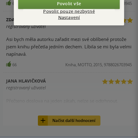
Povolit vše
68
Kniha, MOTTO, 2015, 9788026703945
Povolit pouze nezbytné
Nastavení
ZDAZILEK
registrovaný uživatel
Asi bych měla autorku zařadit mezi své oblíbené protože
jsem knihu přečetla jedním dechem. Líbila se mi byla velmi
napínavá.
66
Kniha, MOTTO, 2015, 9788026703945
JANA HLAVIČKOVÁ
registrovaný uživatel
Přečteno doslova na jeden zátah, nelze se odtrhnout.
62
Kniha, MOTTO, 2015, 9788026703945
Načíst další hodnocení