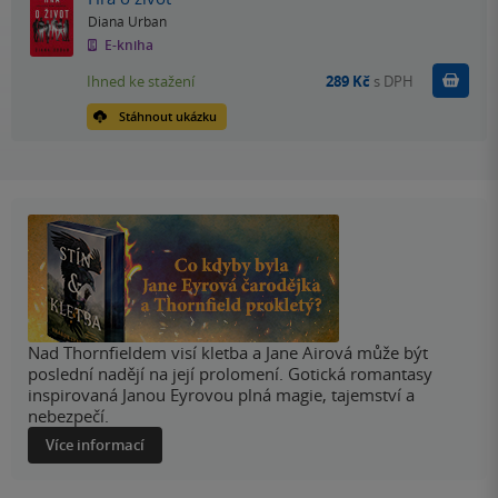
Diana Urban
E-kniha
Koupit
Ihned ke stažení
289 Kč
s DPH
Stáhnout ukázku
Nad Thornfieldem visí kletba a Jane Airová může být
poslední nadějí na její prolomení. Gotická romantasy
inspirovaná Janou Eyrovou plná magie, tajemství a
nebezpečí.
Více informací