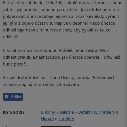
Pak ale Crystal dojde, že každý z úkolů má za cíl zranit – nebo
zabít – její přátele. Jednoho po druhém. Jenže když odmítne
pokračovat, únosce zabije její sestru. Snaží se někdo vyřadit
její tým z boje o účast v turnaji ve videohře? Nebo únosce
odhalil tajemství z minulosti a chce, aby pykali za to, co
udělali?
Crystal se musí rozhodnout. Přátelé, nebo sestra? Musí
odhalit pravdu a najít způsob, jak únosce obehrát… dřív, než
bude pozdě.
Ve své druhé knize nás Diana Urban, autorka Pokřivených
zrcadel, napíná až do šokujícího závěru.
Sdílet
KATEGORIE
E-knihy
»
Beletrie
»
Detektivky, Thrillery a
Horory
»
Thrillery