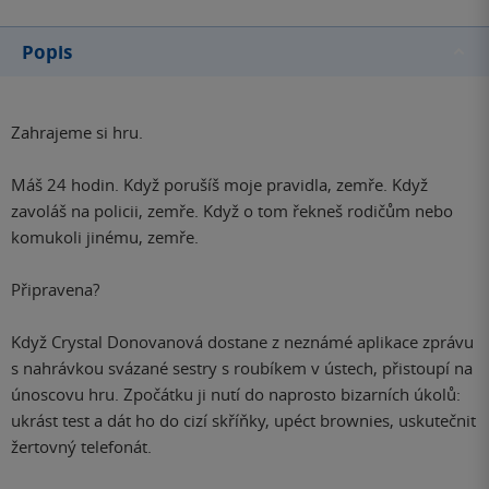
Popis
Zahrajeme si hru.
Máš 24 hodin. Když porušíš moje pravidla, zemře. Když
zavoláš na policii, zemře. Když o tom řekneš rodičům nebo
komukoli jinému, zemře.
Připravena?
Když Crystal Donovanová dostane z neznámé aplikace zprávu
s nahrávkou svázané sestry s roubíkem v ústech, přistoupí na
únoscovu hru. Zpočátku ji nutí do naprosto bizarních úkolů:
ukrást test a dát ho do cizí skříňky, upéct brownies, uskutečnit
žertovný telefonát.