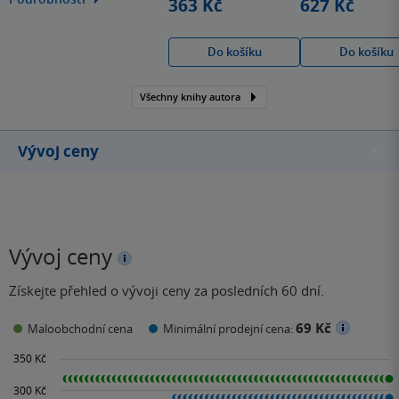
363 Kč
627 Kč
které jsou temné a plné
zvratů.
Do košíku
Do košíku
Všechny knihy autora
Vývoj ceny
Vývoj ceny
Získejte přehled o vývoji ceny za posledních 60 dní.
69 Kč
Maloobchodní cena
Minimální prodejní cena: