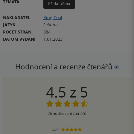
TÉMATA
Přidat téma
NAKLADATEL
King Cool
JAZYK
čeština
POČET STRAN
384
DATUM VYDÁNÍ
1.01.2023
Hodnocení a recenze čtenářů
4.5
z
5
36
hodnocení čtenářů
23×
5 hvězdiček