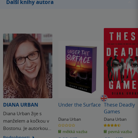
Další knihy autora
DIANA URBAN
Under the Surface
These Deadly
Games
Diana Urban žije s
Diana Urban
Diana Urban
manželem a kočkou v
0.0
4.5
Bostonu. Je autorkou
z
z
měkká vazba
pevná vazba
5
5
hvězdiček
hvězdiček
thrillerů pro mládež,
Podrobnosti