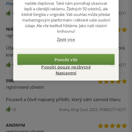
pachatel mě tedy vůbec nenapadl i když mi bylo jasné, jak
nadále zlepšovat. Také nám pomáhají ukazovat
Přečíst
více
lepší a cílenější reklamu. Žádných 50 odstínů, ale
je to s jednou z obětí Rozhodně doporučuji, pokud chcete
12
Kniha, King Cool, 2023, 9788027714377
klidně Vergilia v originále. Váš souhlas může předat
mít celých 379 stránek zvýšený tep a skoro nedýchat.
marketingovým platformám i některé vaše osobní
údaje. Ale vše bedlivě hlídáme. Jako naši vlastní
NIKOLA MARTIŠOVÁ
knihovnu!
registrovaný uživatel
Zjistit více
Úžasná kniha, úžasně se čte a je to doopravdy velmi dobrá
kniha za dlouhou dobu. I love it
Povolit vše
11
Kniha, King Cool, 2023, 9788027714377
Povolit pouze nezbytné
Nastavení
SML
registrovaný uživatel
Poutavě a čtivě napsaný příběh, který vám zamotá hlavu
10
Kniha, King Cool, 2023, 9788027714377
ANONYM
registrovaný uživatel