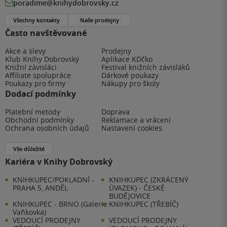
poradime@knihydobrovsky.cz
Všechny kontakty
Naše prodejny
Často navštěvované
Akce a slevy
Prodejny
Klub Knihy Dobrovský
Aplikace KDčko
Knižní závisláci
Festival knižních závisláků
Affiliate spolupráce
Dárkové poukazy
Poukazy pro firmy
Nákupy pro školy
Dodací podmínky
Platební metody
Doprava
Obchodní podmínky
Reklamace a vrácení
Ochrana osobních údajů
Nastavení cookies
Vše důležité
Kariéra v Knihy Dobrovský
KNIHKUPEC/POKLADNÍ -
KNIHKUPEC (ZKRÁCENÝ
PRAHA 5, ANDĚL
ÚVAZEK) - ČESKÉ
BUDĚJOVICE
KNIHKUPEC - BRNO (Galerie
KNIHKUPEC (TŘEBÍČ)
Vaňkovka)
VEDOUCÍ PRODEJNY
VEDOUCÍ PRODEJNY