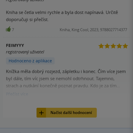
Kniha se četla velmi rychle a byla dost napínavá. Určitě
doporučuji si přečíst.
7
Kniha, King Cool, 2023, 9788027714377
FEIMYYY
registrovaný uživatel
Hodnoceno z aplikace
Knížka měla dobrý rozjezd, zápletku i konec. Čím více jsem
byl dále, tím víc jsem se nemohl odtrhnout. Tajemno,
strach a nutkání konečně poznat pravdu. Kdo je za tím
vším. Rozpoutalo to ve mně pocity vědět více a objevovat.
Přečíst
více
Za mě jedna z nejlepších knížek.
6
Kniha, King Cool, 2023, 9788027714377
Načíst další hodnocení