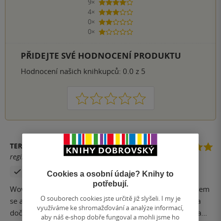
9×
4 hvězdičky
4×
3 hvězdičky
0×
2 hvězdičky
0×
1 hvezdička
PŘIDEJTE SVÉ HODNOCENÍ PRODUKTU
Hodnocení našich knihkupců: 0.0 z 5
1
2
3
4
5
TEREZA RELTON
registrovaný uživatel
Zakoupil produkt
Cookies a osobní údaje? Knihy to
potřebují.
Wow, wow, wow. Tak tohle byla jednohubka, od které jsem
O souborech cookies jste určitě již slyšeli. I my je
se absolutně nemohla odtrhnout. Prostě jsem to musela
využíváme ke shromažďování a analýze informací,
dočíst celé na jeden zátah. Zvrat snad na každé stránce a
aby náš e-shop dobře fungoval a mohli jsme ho