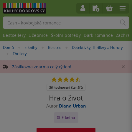
Vyhledávání
Bestsellery
Učebnice
Školní potřeby
Dark romance
Zachra
Nacházíte
Domů
E-knihy
Beletrie
Detektivky, Thrillery a Horory
»
»
»
se
Thrillery
»
zde:
Zásilkovna zdarma celý týden!
Za
4.5
z
5
36 hodnocení čtenářů
hvězdiček
Hra o život
Autor
Diana Urban
E-kniha