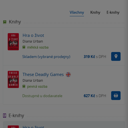
Všechny
Knihy
E-knihy
Knihy
Hra o život
Diana Urban
měkká vazba
Na p
Skladem (vybrané prodejny)
319 Kč
s DPH
These Deadly Games
Diana Urban
pevná vazba
Do k
Dostupné u dodavatele
627 Kč
s DPH
E-knihy
Hra o život