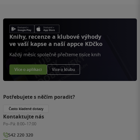
Knihy, recenze a klubové výhody
ve vaší kapse a naší appce KDčko
Každý měsíc společně přečteme tisíce knih
Více o aplikaci
Více o klubu
Potřebujete s něčím poradit?
Často kladené dotazy
Kontaktujte nás
Po–Pá:
8:00–17:00
542 220 320