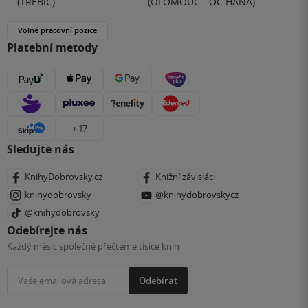
(TŘEBÍČ)
(OLOMOUC - OC HANÁ)
Volné pracovní pozice
Platební metody
+ 17
Sledujte nás
KnihyDobrovsky.cz
Knižní závisláci
knihydobrovsky
@knihydobrovskycz
@knihydobrovsky
Odebírejte nás
Každý měsíc společně přečteme tisíce knih
Odebírat