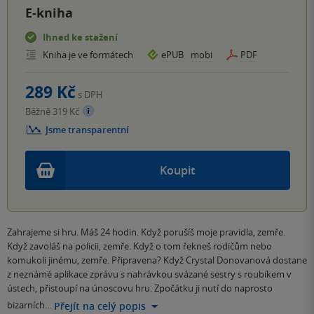
E-kniha
Ihned ke stažení
Kniha je ve formátech
ePUB
mobi
PDF
289 Kč
s DPH
Běžně 319 Kč
Jsme transparentní
Koupit
Zahrajeme si hru. Máš 24 hodin. Když porušíš moje pravidla, zemře.
Když zavoláš na policii, zemře. Když o tom řekneš rodičům nebo
komukoli jinému, zemře. Připravena? Když Crystal Donovanová dostane
z neznámé aplikace zprávu s nahrávkou svázané sestry s roubíkem v
ústech, přistoupí na únoscovu hru. Zpočátku ji nutí do naprosto
bizarních…
Přejít na celý popis