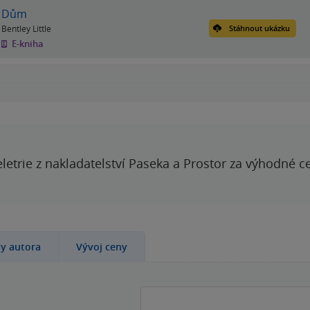
Dům
Bentley Little
Stáhnout ukázku
E-kniha
letrie z nakladatelství Paseka a Prostor za výhodné c
hy autora
Vývoj ceny