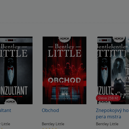
Sleva 258
Kč
ltant
Obchod
Znepokojivý ho
pera mistra
 Little
Bentley Little
Bentley Little
0.0