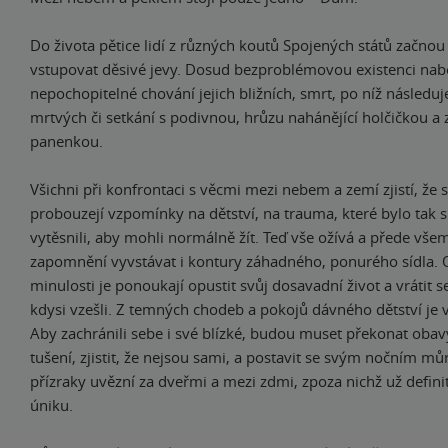
Do života pětice lidí z různých koutů Spojených států začno
vstupovat děsivé jevy. Dosud bezproblémovou existenci na
nepochopitelné chování jejich bližních, smrt, po níž následuj
mrtvých či setkání s podivnou, hrůzu nahánějící holčičkou a 
panenkou.
Všichni při konfrontaci s věcmi mezi nebem a zemí zjistí, že s
probouzejí vzpomínky na dětství, na trauma, které bylo tak si
vytěsnili, aby mohli normálně žít. Teď vše ožívá a přede všem
zapomnění vyvstávat i kontury záhadného, ponurého sídla.
minulosti je ponoukají opustit svůj dosavadní život a vrátit 
kdysi vzešli. Z temných chodeb a pokojů dávného dětství je 
Aby zachránili sebe i své blízké, budou muset překonat obav
tušení, zjistit, že nejsou sami, a postavit se svým nočním mů
přízraky uvězní za dveřmi a mezi zdmi, zpoza nichž už defini
úniku.