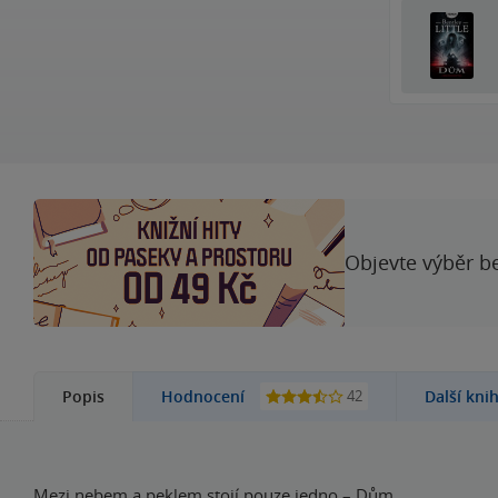
Objevte výběr be
42
Popis
Hodnocení
Další kni
Mezi nebem a peklem stojí pouze jedno – Dům.