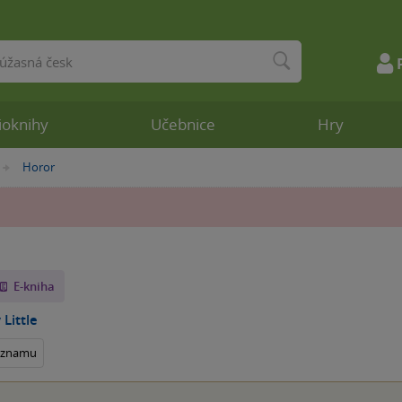
ioknihy
Učebnice
Hry
Horor
»
E-kniha
 Little
seznamu