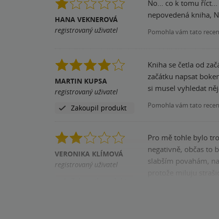
No... co k tomu říct.
nepovedená kniha, 
HANA VEKNEROVÁ
registrovaný uživatel
Pomohla vám tato rece
Kniha se četla od zač
začátku napsat bokem
MARTIN KUPSA
si musel vyhledat něja
registrovaný uživatel
Pomohla vám tato rece
Zakoupil produkt
Pro mě tohle bylo tro
negativně, občas to byl
VERONIKA KLÍMOVÁ
slabším povahám, nao
registrovaný uživatel
protože miluju straš
Zakoupil produkt
Pomohla vám tato rece