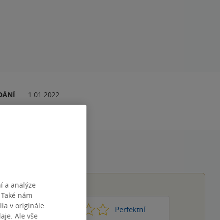
DÁNÍ
1.01.2022
í a analýze
. Také nám
ia v originále.
1
2
3
4
5
Nic moc
Perfektní
je. Ale vše