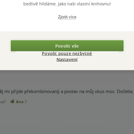
bedlivě hlídáme. Jako naši vlastní knihovnu!
Zjistit více
ezpochyby. Ale kniha mě neoslovila. Některé vyloženě zvrácené p
o další knihy autora se budu muset trochu nutit, ale kdo ví, třeba
Povolit vše
nze?
Ano
8
Povolit pouze nezbytné
Nastavení
děj mi přijde překombinovaný a postav na můj vkus moc. Dočetla j
nze?
Ano
7