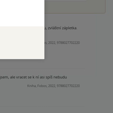
asáže pro mě beze smyslu, zvláštní zápletka.
 překvapí.
Kniha, Fobos, 2022, 9788027702220
sem, ale vracet se k ní asi spíš nebudu
Kniha, Fobos, 2022, 9788027702220