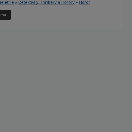
Beletrie
»
Detektivky, Thrillery a Horory
»
Horor
téma