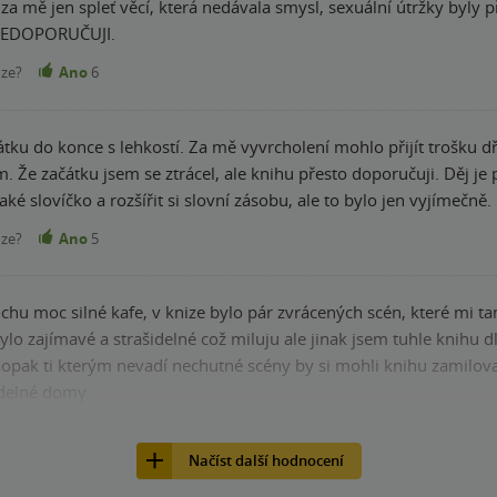
.. za mě jen spleť věcí, která nedávala smysl, sexuální útržky byl
NEDOPORUČUJI.
nze?
Ano
6
átku do konce s lehkostí. Za mě vyvrcholení mohlo přijít trošku dř
. Že začátku jsem se ztrácel, ale knihu přesto doporučuji. Děj j
ké slovíčko a rozšířit si slovní zásobu, ale to bylo jen vyjímečně.
nze?
Ano
5
chu moc silné kafe, v knize bylo pár zvrácených scén, které mi t
o zajímavé a strašidelné což miluju ale jinak jsem tuhle knihu dlouho ne
pak ti kterým nevadí nechutné scény by si mohli knihu zamilova
idelné domy..
nze?
Ano
5
Načíst další hodnocení