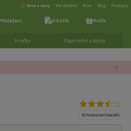
Akce a slevy
Vše důležité
Klub
Blog
Prodejny
E-košík
Košík
Přihlášení
Hračky
Papírnictví a dárky
Zav
3.5
z
5
42 hodnocení čtenářů
hvězd