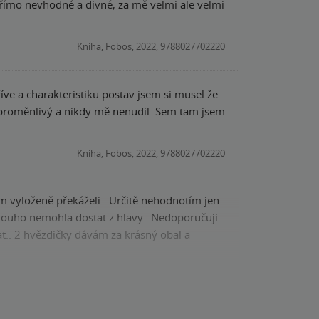
y přímo nevhodné a divné, za mě velmi ale velmi
Kniha, Fobos, 2022, 9788027702220
íve a charakteristiku postav jsem si musel že
e proměnlivý a nikdy mě nenudil. Sem tam jsem
Kniha, Fobos, 2022, 9788027702220
am vyloženě překáželi.. Určitě nehodnotím jen
mohla dostat z hlavy.. Nedoporučuji
t.. 2 hvězdičky dávám za krásný obal a
Kniha, Fobos, 2022, 9788027702220