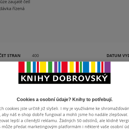
ůze zaujatě četl
dávka řízená
ČET STRAN
400
DATUM VY
Hodnocení a recenze čtenářů
Cookies a osobní údaje? Knihy to potřebují.
h cookies jste určitě již slyšeli. I my je využíváme ke shromažďován
k
, aby náš e-shop dobře fungoval a mohli jsme ho nadále zlepšovat
PŘIDEJTE SVÉ HODNOCENÍ PRODUKTU
vat lepší a cílenější reklamu. Žádných 50 odstínů, ale klidně Vergil
Hodnocení našich knihkupců: 0.0 z 5
s může předat marketingovým platformám i některé vaše osobní úda