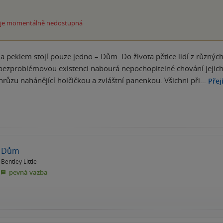
 je momentálně nedostupná
 peklem stojí pouze jedno – Dům. Do života pětice lidí z různýc
bezproblémovou existenci nabourá nepochopitelné chování jejich b
hrůzu nahánějící holčičkou a zvláštní panenkou. Všichni při…
Přej
Dům
Bentley Little
pevná vazba