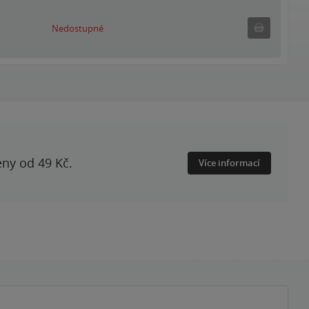
Nedostupné
Nedostupné
eny od 49 Kč.
Více informací