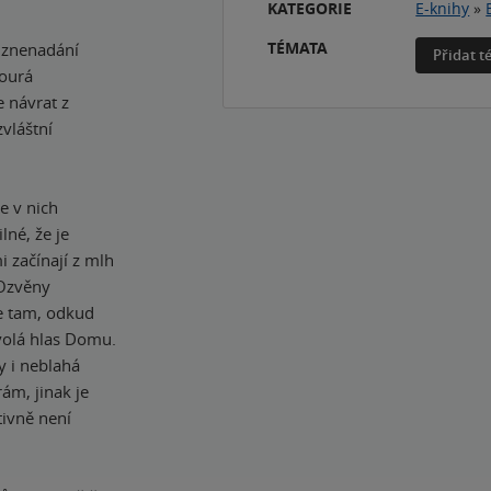
KATEGORIE
E-knihy
»
TÉMATA
u znenadání
Přidat 
bourá
e návrat z
zvláštní
e v nich
lné, že je
i začínají z mlh
 Ozvěny
se tam, odkud
volá hlas Domu.
y i neblahá
rám, jinak je
tivně není