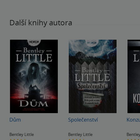
Další knihy autora
Dům
Společenství
Konzu
Bentley Little
Bentley Little
Bentley
3.5
3.9
3.7