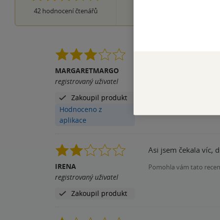
2 hvězdičky
3×
42
hodnocení čtenářů
1 hvezdička
Námět zajímavý, to b
Kniha poputuje dál, d
MARGARETMARGO
registrovaný uživatel
Pomohla vám tato rece
Zakoupil produkt
Hodnoceno z
aplikace
Asi jsem čekala víc, 
IRENA
Pomohla vám tato rece
registrovaný uživatel
Zakoupil produkt