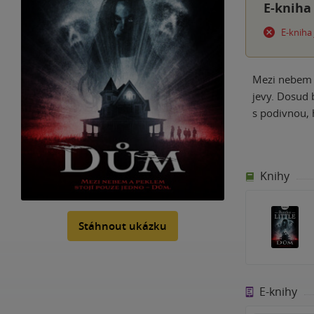
E-kniha
E-kniha
Mezi nebem a
jevy. Dosud 
s podivnou, 
Knihy
Stáhnout ukázku
E-knihy