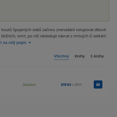
h koutů Spojených států začnou znenadání vstupovat děsivé
ližních, smrt, po níž následuje návrat z mrtvých či setkání
ít na celý popis
Všechny
Knihy
E-knihy
Do košík
Skladem
319 Kč
s DPH