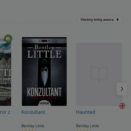
Všechny knihy autora
Následu
ror z
Konzultant
Haunted
Bentley Little
Bentley Little
3.7
0.0