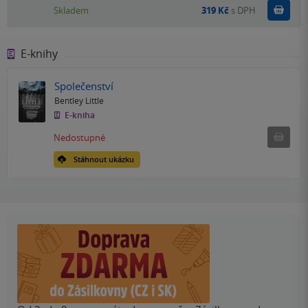
Do k
Skladem
319 Kč
s DPH
E-knihy
Společenství
Bentley Little
E-kniha
Nedostu
Nedostupné
Stáhnout ukázku