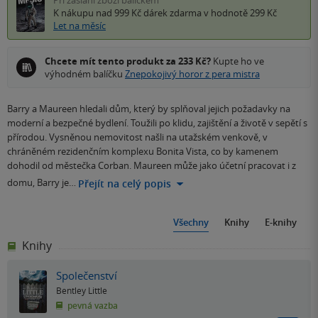
K nákupu nad 999 Kč
dárek zdarma
v hodnotě 299 Kč
Let na měsíc
Chcete mít tento produkt za 233 Kč?
Kupte ho ve
výhodném balíčku
Znepokojivý horor z pera mistra
Barry a Maureen hledali dům, který by splňoval jejich požadavky na
moderní a bezpečné bydlení. Toužili po klidu, zajištění a životě v sepětí s
přírodou. Vysněnou nemovitost našli na utažském venkově, v
chráněném rezidenčním komplexu Bonita Vista, co by kamenem
dohodil od městečka Corban. Maureen může jako účetní pracovat i z
domu, Barry je…
Přejít na celý popis
Všechny
Knihy
E-knihy
Knihy
Společenství
Bentley Little
pevná vazba