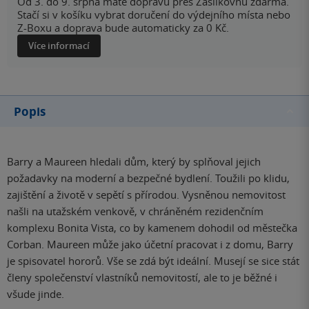
Od 3. do 9. srpna máte dopravu přes Zásilkovnu zdarma.
Stačí si v košíku vybrat doručení do výdejního místa nebo
Z-Boxu a doprava bude automaticky za 0 Kč.
Více informací
Popis
Barry a Maureen hledali dům, který by splňoval jejich
požadavky na moderní a bezpečné bydlení. Toužili po klidu,
zajištění a životě v sepětí s přírodou. Vysněnou nemovitost
našli na utažském venkově, v chráněném rezidenčním
komplexu Bonita Vista, co by kamenem dohodil od městečka
Corban. Maureen může jako účetní pracovat i z domu, Barry
je spisovatel hororů. Vše se zdá být ideální. Musejí se sice stát
členy společenství vlastníků nemovitostí, ale to je běžné i
všude jinde.