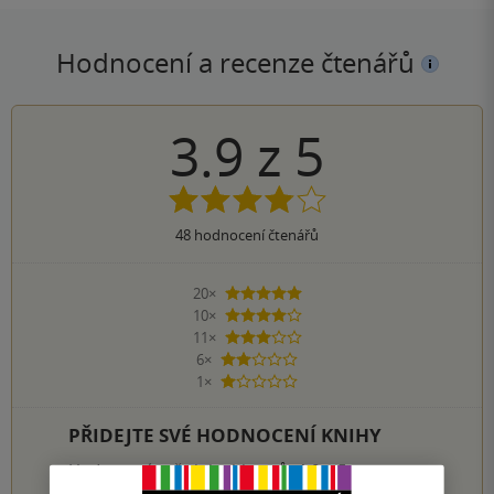
Hodnocení a recenze čtenářů
3.9
z
5
48
hodnocení čtenářů
20×
5 hvězdiček
10×
4 hvězdičky
11×
3 hvězdičky
6×
2 hvězdičky
1×
1 hvezdička
PŘIDEJTE SVÉ HODNOCENÍ KNIHY
Hodnocení našich knihkupců: 4.0 z 5