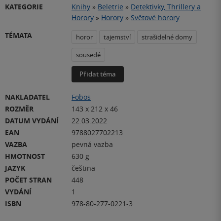
KATEGORIE
Knihy
»
Beletrie
»
Detektivky, Thrillery a
Horory
»
Horory
»
Světové horory
TÉMATA
horor
tajemství
strašidelné domy
sousedé
Přidat téma
NAKLADATEL
Fobos
ROZMĚR
143 x 212 x 46
DATUM VYDÁNÍ
22.03.2022
EAN
9788027702213
VAZBA
pevná vazba
HMOTNOST
630 g
JAZYK
čeština
POČET STRAN
448
VYDÁNÍ
1
ISBN
978-80-277-0221-3