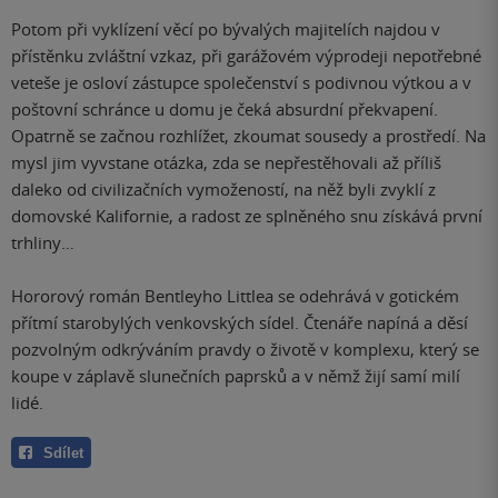
Potom při vyklízení věcí po bývalých majitelích najdou v
přístěnku zvláštní vzkaz, při garážovém výprodeji nepotřebné
veteše je osloví zástupce společenství s podivnou výtkou a v
poštovní schránce u domu je čeká absurdní překvapení.
Opatrně se začnou rozhlížet, zkoumat sousedy a prostředí. Na
mysl jim vyvstane otázka, zda se nepřestěhovali až příliš
daleko od civilizačních vymožeností, na něž byli zvyklí z
domovské Kalifornie, a radost ze splněného snu získává první
trhliny…
Hororový román Bentleyho Littlea se odehrává v gotickém
přítmí starobylých venkovských sídel. Čtenáře napíná a děsí
pozvolným odkrýváním pravdy o životě v komplexu, který se
koupe v záplavě slunečních paprsků a v němž žijí samí milí
lidé.
Sdílet