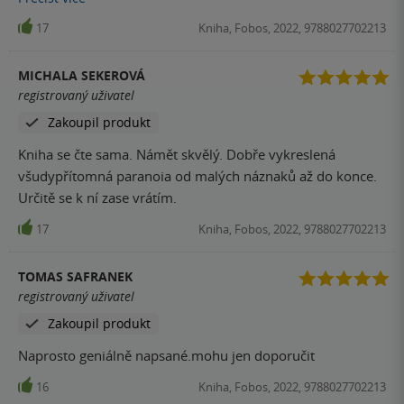
nakonec všechno vysvětlí a ti, co se ztratili, se zase
17
Kniha, Fobos, 2022, 9788027702213
najdou...). Psychologický nátlak na hlavní hrdiny se lehce
přenáší na čtenáře, což je velkou devizou spisovatelova
MICHALA SEKEROVÁ
umu. Konec je hrozný, ovšem k danému žánru naprosto
registrovaný uživatel
vyhovující, proto ho nebudu hodnotit tak subjektivně, jak
Zakoupil produkt
to mívám ve zvyku, ale přenechávám část lehkého
sarkasmu na pozadí. Společenství je přesně ten typ
Kniha se čte sama. Námět skvělý. Dobře vykreslená
psycho-hororu, který si chcete přečíst. Lidi tak nějak
všudypřítomná paranoia od malých náznaků až do konce.
fascinuje téma kultu, uzavřených komunit, sekt a je-li to
Určitě se k ní zase vrátím.
Váš šálek kávy, knihu si kupte a přečtěte. Jednak tím
17
Kniha, Fobos, 2022, 9788027702213
podpoříte autora, od kterého si chcete přečíst více děl a
jednak nákupem knih společně utlumíme potřebu knižního
trhu zvedat ceny tak, jako se to děje dnes všude kolem
TOMAS SAFRANEK
nás...
registrovaný uživatel
Zakoupil produkt
Naprosto geniálně napsané.mohu jen doporučit
16
Kniha, Fobos, 2022, 9788027702213