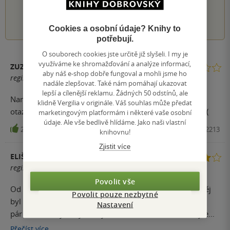
1
2
3
4
5
Cookies a osobní údaje? Knihy to
potřebují.
O souborech cookies jste určitě již slyšeli. I my je
využíváme ke shromažďování a analýze informací,
ZUZANA BÁRTOVÁ
aby náš e-shop dobře fungoval a mohli jsme ho
registrovaný uživatel
nadále zlepšovat. Také nám pomáhají ukazovat
lepší a cílenější reklamu. Žádných 50 odstínů, ale
Namet dobry, zpracovani prilis dlouhe a bez vysvetleni
klidně Vergilia v originále. Váš souhlas může předat
otazek. Horor to vubec neni. Zaver knihy nemam slov :-(
marketingovým platformám i některé vaše osobní
údaje. Ale vše bedlivě hlídáme. Jako naši vlastní
20
Kniha, Fobos, 2022, 9788027702213
knihovnu!
Zjistit více
ELIŠKA
registrovaný uživatel
Povolit vše
Od Bentleyho Littla to byla první kniha. Samozřejmě. Děj
Povolit pouze nezbytné
byl z velké části velmi ponurý a depresivní. Umřelo tam
Nastavení
pár lidí, u kterých bych nějak nečekala, že umřou (asi jsem
naočkovaná svými psychothrillery a myslím si, že se to
Přečíst
více