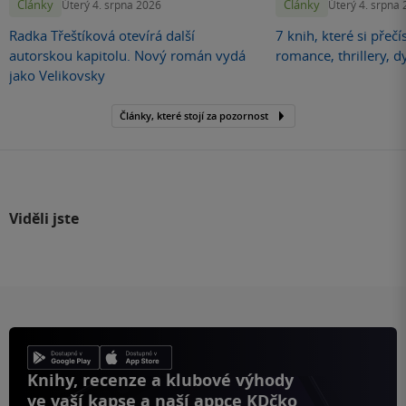
Články
Články
Úterý 4. srpna 2026
Úterý 4. srpna
Radka Třeštíková otevírá další
7 knih, které si přečí
autorskou kapitolu. Nový román vydá
romance, thrillery, d
jako Velikovsky
Články, které stojí za pozornost
Viděli jste
Knihy, recenze a klubové výhody
ve vaší kapse a naší appce KDčko