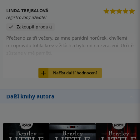
LINDA TREJBALOVÁ
registrovaný uživatel
Zakoupil produkt
Přečteno za tři večery, za mne parádní horůrek, chvílemi
mi opravdu tuhla krev v žilách a bylo mi na zvracení. Určitě
zůstane v mé paměti.
14
Kniha, Fobos, 2022, 9788027702213
Načíst další hodnocení
Další knihy autora