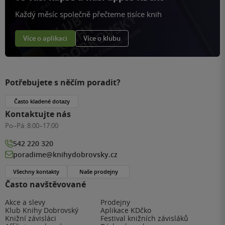
Každý měsíc společně přečteme tisíce knih
Více o aplikaci
Více o klubu
Potřebujete s něčím poradit?
Často kladené dotazy
Kontaktujte nás
Po–Pá:
8:00–17:00
542 220 320
poradime@knihydobrovsky.cz
Všechny kontakty
Naše prodejny
Často navštěvované
Akce a slevy
Prodejny
Klub Knihy Dobrovský
Aplikace KDčko
Knižní závisláci
Festival knižních závisláků