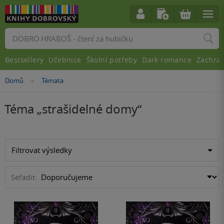
Vyhledávání
Bestsellery
Učebnice
Školní potřeby
Dark romance
Zachra
Domů
Témata
»
Téma „
strašidelné domy
“
Filtrovat výsledky
Seřadit: