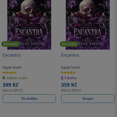
Bestseller
Bestseller
Encantra
Encantra
Kaylie Smith
Kaylie Smith
4.7
4.7
z
z
měkká vazba
E-kniha
5
5
hvězdiček
hvězdiček
399 Kč
359 Kč
Běžně
499 Kč
Běžně
399 Kč
Do košíku
Koupit