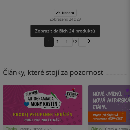
Nahoru
Zobrazeno 24 z 29
Zobrazit dalších 24 produktů
1
2
/ 2
Přejít
na
stránku
Články, které stojí za pozornost
Články
Články
Pátek 7. srpna 2026
Úterý 4. srpna