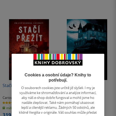
Cookies a osobní údaje? Knihy to
potřebují.
Stačí přežít září
Děs sídla Wake's End
O souborech cookies jste určitě již slyšeli. I my je
využíváme ke shromažďování a analýze informací,
aby náš e-shop dobře fungoval a mohli jsme ho
Carissa Orlando
Michelle Paverová
nadále zlepšovat. Také nám pomáhají ukazovat
4.1
3.6
z
z
lepší a cílenější reklamu. Žádných 50 odstínů, ale
měkká vazba
pevná vazba
5
5
hvězdiček
hvězdiček
klidně Vergilia v originále. Váš souhlas může předat
319 Kč
319 Kč