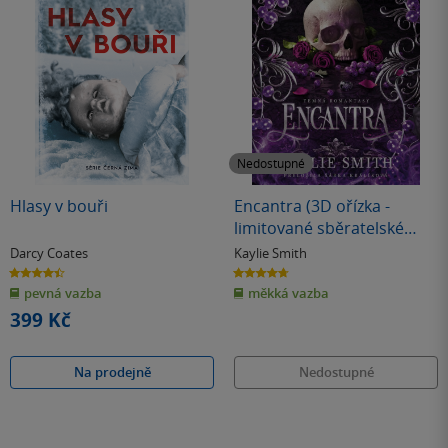
Nedostupné
Hlasy v bouři
Encantra (3D ořízka -
limitované sběratelské
vydání)
Darcy Coates
Kaylie Smith
4.4
4.7
z
z
pevná vazba
měkká vazba
5
5
hvězdiček
hvězdiček
399 Kč
Na prodejně
Nedostupné