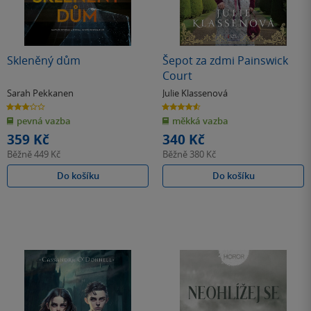
Skleněný dům
Šepot za zdmi Painswick
Court
Sarah Pekkanen
Julie Klassenová
3.0
4.6
z
z
pevná vazba
měkká vazba
5
5
hvězdiček
hvězdiček
359 Kč
340 Kč
Běžně
449 Kč
Běžně
380 Kč
Do košíku
Do košíku