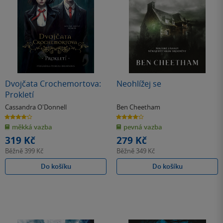
Dvojčata Crochemortova:
Neohlížej se
Prokletí
Cassandra O'Donnell
Ben Cheetham
4.1
4.0
z
z
měkká vazba
pevná vazba
5
5
hvězdiček
hvězdiček
319 Kč
279 Kč
Běžně
399 Kč
Běžně
349 Kč
Do košíku
Do košíku