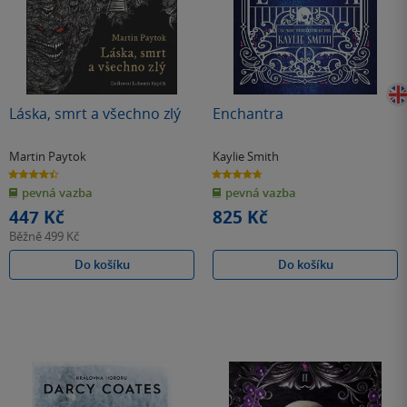
Láska, smrt a všechno zlý
Enchantra
Martin Paytok
Kaylie Smith
4.4
4.7
z
z
pevná vazba
pevná vazba
5
5
hvězdiček
hvězdiček
447 Kč
825 Kč
Běžně
499 Kč
Do košíku
Do košíku