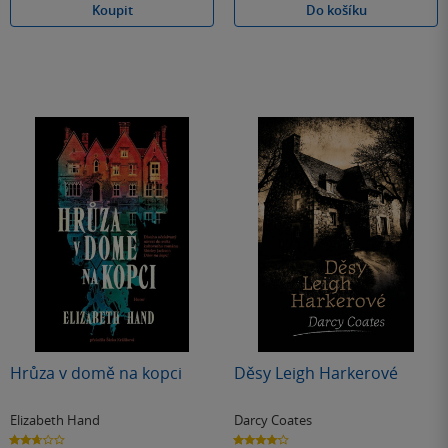
Koupit
Do košíku
Hrůza v domě na kopci
Děsy Leigh Harkerové
Elizabeth Hand
Darcy Coates
2.7
4.1