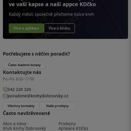
ve vaší kapse a naší appce KDčko
Každý měsíc společně přečteme tisíce knih
Více o aplikaci
Více o klubu
Potřebujete s něčím poradit?
Často kladené dotazy
Kontaktujte nás
Po–Pá:
8:00–17:00
542 220 320
poradime@knihydobrovsky.cz
Všechny kontakty
Naše prodejny
Často navštěvované
Akce a slevy
Prodejny
Klub Knihy Dobrovský
Aplikace KDčko