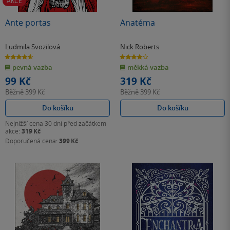
AKCE
Ante portas
Anatéma
Ludmila Svozilová
Nick Roberts
4.6
4.1
z
z
pevná vazba
měkká vazba
5
5
hvězdiček
hvězdiček
99 Kč
319 Kč
Běžně
399 Kč
Běžně
399 Kč
Do košíku
Do košíku
Nejnižší cena 30 dní před začátkem
akce:
319 Kč
Doporučená cena:
399 Kč