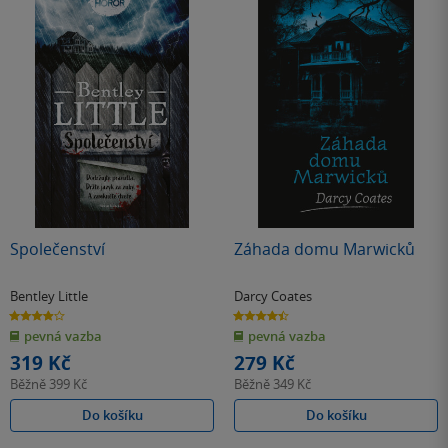
Společenství
Záhada domu Marwicků
Bentley Little
Darcy Coates
3.9
4.4
z
z
pevná vazba
pevná vazba
5
5
hvězdiček
hvězdiček
319 Kč
279 Kč
Běžně
399 Kč
Běžně
349 Kč
Do košíku
Do košíku