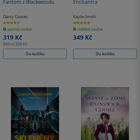
Fantom z Blackwoodu
Enchantra
Darcy Coates
Kaylie Smith
4.5
4.7
z
z
pevná vazba
měkká vazba
5
5
hvězdiček
hvězdiček
319 Kč
349 Kč
Běžně
399 Kč
Do košíku
Do košíku