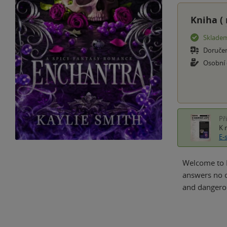
Kniha (
Sklade
Doruče
Osobní
Př
K 
E-
Welcome to E
answers no on
and dangerou