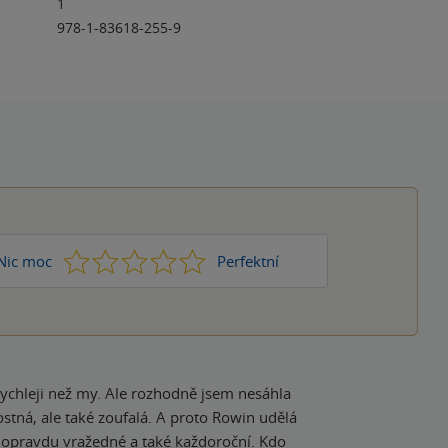
1
978-1-83618-255-9
1
2
3
4
5
Nic moc
Perfektní
win udělá