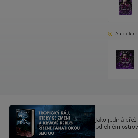
Audiokni
Jako jediná přež
odlehlém ostrově