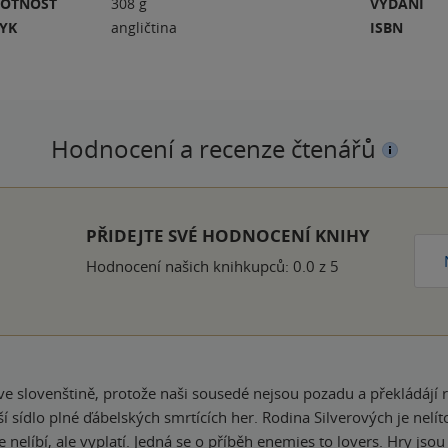
OTNOST
308 g
VYDÁNÍ
ZYK
angličtina
ISBN
Hodnocení a recenze čtenářů
ček
PŘIDEJTE SVÉ HODNOCENÍ KNIHY
Hodnocení našich knihkupců: 0.0 z 5
překládájí rychleji než my. Ale rozhodně jsem nesáhla
plné ďábelských smrtících her. Rodina Silverových je nelítostná, ale také zoufalá. A proto Ro
ravdu vražedné a také každoroční. Kdo