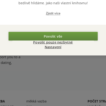
bedlivě hlídáme. Jako naši vlastní knihovnu!
 convince
Zjistit více
 it takes to
gnore the desire
an.
Povolit vše
Povolit pouze nezbytné
ll, it was Rowin
Nastavení
 heart. Packed
port you to a
 dating,
ZBA
měkká vazba
POČET ST