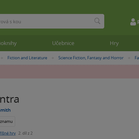
ioknihy
Učebnice
Hry
Fiction and Literature
Science Fiction, Fantasy and Horror
Fa
»
»
»
ntra
Smith
seznamu
říšné hry
2. díl z 2