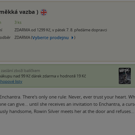
měkká vazba
)
m
3 ks
ní
ZDARMA od 1299 Kč, v pátek 7. 8. předáme dopravci
Vyberte prodejnu
 odběr
ZDARMA (
)
i zaslání zboží balíčkem
nákupu nad 99 Kč
dárek zdarma
v hodnotě 19 Kč
shopové listy
nchantra. There's only one rule: Never, ever trust your heart. 
e can give... until she receives an invitation to Enchantra, a cur
sly handsome, Rowin Silver meets her at the door and refuses…