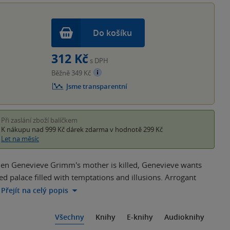
Do košíku
312 Kč
s DPH
Běžně 349 Kč
Jsme transparentní
Při zaslání zboží balíčkem
K nákupu nad 999 Kč
dárek zdarma
v hodnotě 299 Kč
Let na měsíc
When Genevieve Grimm's mother is killed, Genevieve wants
sed palace filled with temptations and illusions. Arrogant
Přejít na celý popis
Všechny
Knihy
E-knihy
Audioknihy