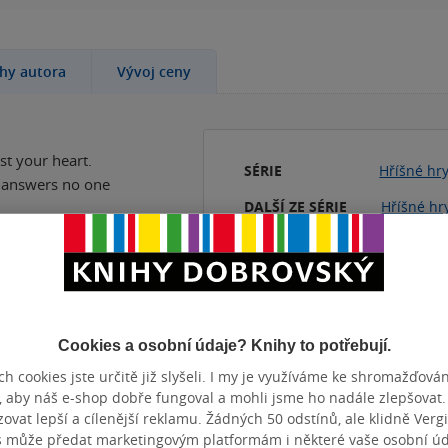
ihy autora
Vývoj ceny
st your heart.
SÉRIE
Hříšné hr
 answers no one
DALŠÍ ZE SÉRIE
Hříšné hr
1.
Fantas
2.
Encantr
filled with
ome, Rowin
KATEGORIE
Knihy
»
Ci
ut Genevieve
Literature
TÉMATA
Cookies a osobní údaje? Knihy to potřebují.
romantas
nth of marble
h cookies jste určitě již slyšeli. I my je využíváme ke shromažďován
strašidel
, aby náš e-shop dobře fungoval a mohli jsme ho nadále zlepšovat
eadly game.
vat lepší a cílenější reklamu. Žádných 50 odstínů, ale klidně Vergil
Přidat 
s může předat marketingovým platformám i některé vaše osobní úda