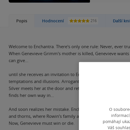
216
Popis
Hodnocení
Další kn
Welcome to Enchantra. There's only one rule: Never, ever tru
When Genevieve Grimm's mother is killed, Genevieve wants
can give...
until she receives an invitation to Enchantra, a cursed palace 
temptations and illusions. Arrogant and dangerously hands
Silver meets her at the door and refuses to let her inside. B
finds her own way in...
And soon realizes her mistake. Enchantra is a twisted labyri
O souborec
informací
and thorns, where Rowin's family are trapped forever in a d
pomáhají ukazo
Now, Genevieve must win or die.
Váš souhla