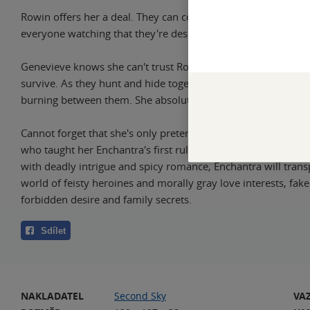
Rowin offers her a deal. They can compete together... if they
everyone watching that they're desperately in love.
Genevieve knows she can't trust Rowin, but she'll do whatever
survive. As they hunt and hide together, Genevieve tries to i
burning between them. She absolutely cannot fall for this m
Cannot forget that she's only pretending to be in love. After a
who taught her Enchantra's first rule: Never, ever trust your
with deadly intrigue and spicy romance, Enchantra will trans
world of feisty heroines and morally gray love interests, fake
forbidden desire and family secrets.
Sdílet
NAKLADATEL
Second Sky
VA