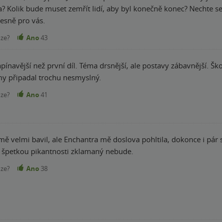
 aby byl konečně konec? Nechte se překvapit. Pokud milujete Caraval, Legendu i
e je přesně pro vás.
nze?
Ano
43
apínavější než první díl. Téma drsnější, ale postavy zábavnější. 
y připadal trochu nesmyslný.
nze?
Ano
41
mě velmi bavil, ale Enchantra mě doslova pohltila, dokonce i pár
 špetkou pikantnosti zklamaný nebude.
nze?
Ano
38