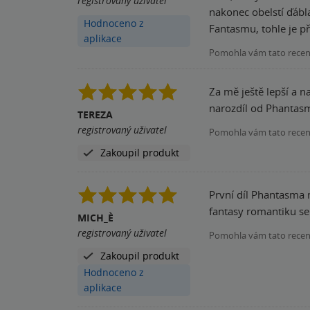
registrovaný uživatel
nakonec obelstí ďábla? Kolik bude muset zemřít lidí,
Hodnoceno z
Fantasmu, tohl
aplikace
Pomohla vám tato rece
Za mě ještě lepší a n
narozdíl od Phantasm
TEREZA
registrovaný uživatel
Pomohla vám tato rece
Zakoupil produkt
První díl Phantasma 
fantasy romantiku se
MICH_È
registrovaný uživatel
Pomohla vám tato rece
Zakoupil produkt
Hodnoceno z
aplikace