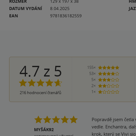
ROZMĚR
129 x 197 x 38
HM
DATUM VYDÁNÍ
8.04.2025
JA
EAN
9781836182559
4.7
z
5
155×
5 hvězdi
53×
4 hvězdičky
5×
3 hvězdičky
2×
2 hvězdičky
1×
216
hodnocení čtenářů
1 hvezdička
Popravdě jsem četla ve slovenštině, protože naši sousedé nejsou pozadu a 
vedle. Enchantra, další sídlo 
MYŠÁK92
krok, který se Vivi sice nelíbí, ale vyplatí. Jedná se o příběh enemies to lovers. Hry jsou op