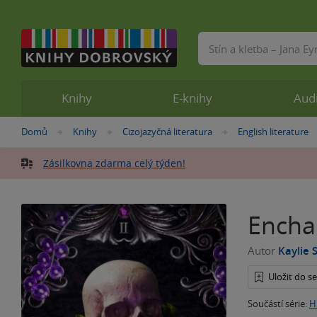
Vyhledávání
Knihy
E-knihy
Aud
Nacházíte
Domů
Knihy
Cizojazyčná literatura
English literature
»
»
»
se
zde:
Zásilkovna zdarma celý týden!
Encha
Autor
Kaylie 
Uložit do 
Součástí série:
H