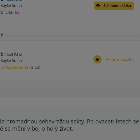
Kaylie Smith
Stáhnout ukázku
E-kniha
hy
Encantra
Přehrát ukázku
Kaylie Smith
Audiokniha
(mp3)
00:00
00:00
ila hromadnou sebevraždu sekty. Po dvaceti letech se 
 se mění v boj o holý život.