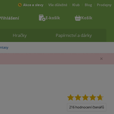
Akce a slevy
Vše důležité
Klub
Blog
Prodejny
E-košík
Košík
Přihlášení
Hračky
Papírnictví a dárky
ntasy
Zav
4.7
z
5
216 hodnocení čtenářů
hvězdi