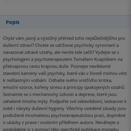
Popis
Chybí vám jasný a výstižný přehled toho nejdůležitějšího pro
duševní zdraví? Chcete se udržovat psychicky vyrovnaní a
navazovat zdravé vztahy, ale nevíte kde začít? Vydejte se s
psychologem a psychoterapeutem Tomášem Kvapilíkem na
překvapivou cestu krajinou duše. Poznejte nevědomé
stavební kameny vaší psychiky, které vás v životě mohou vést
k nešťastným volbám. Odhalte svého vnitřního kritika,
emoční vzorce, kořeny stresu a principy spokojených vztahů.
Seznamte se s mechanismy úzkosti a deprese, které jsou
zahalené mnoha mýty. Podpořte své sebevědomí, laskavost k
sobě i návyky duševní hygieny. Všechny uvedené zásady jsou
podložené mnohaletou psychoterapeutickou prací, doplněné
o ukázky z praxe i osobním příběhem autora. Neváhejte a
poskládejte si s pomocí této specifické publikace mozaiku