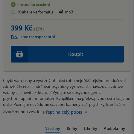
Ihned ke stažení
Kniha je ve formátu
mp3
399 Kč
s DPH
Jsme transparentní
Koupit
Chybí vám jasný a výstižný přehled toho nejdůležitějšího pro duševní
zdraví? Chcete se udržovat psychicky vyrovnaní a navazovat zdravé
vztahy, ale nevíte kde začít? Vydejte se s psychologem a
psychoterapeutem Tomášem Kvapilíkem na překvapivou cestu krajinou
duše. Poznejte nevědomé stavební kameny vaší psychiky, které vás v
životě mohou vést k…
Přejít na celý popis
Všechny
Knihy
E-knihy
Audioknihy