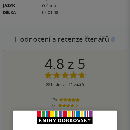
JAZYK
čeština
DÉLKA
08:01:38
Hodnocení a recenze čtenářů
4.8
z
5
22
hodnocení čtenářů
17×
5 hvězdiček
5×
4 hvězdičky
0×
3 hvězdičky
0×
2 hvězdičky
0×
1 hvezdička