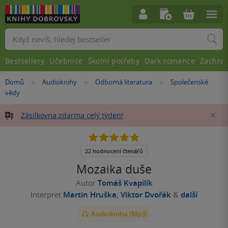
Vyhledávání
Bestsellery
Učebnice
Školní potřeby
Dark romance
Zachra
Nacházíte
Domů
Audioknihy
Odborná literatura
Společenské
»
»
»
se
vědy
zde:
Zásilkovna zdarma celý týden!
Za
4.8
z
5
22 hodnocení čtenářů
hvězdiček
Mozaika duše
Autor
Tomáš Kvapilík
Interpret
Martin Hruška
,
Viktor Dvořák
&
další
Audiokniha (Mp3)