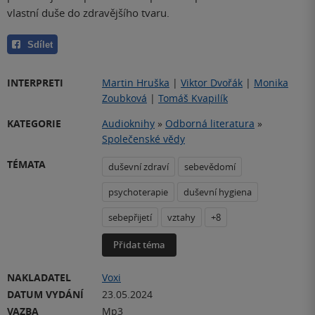
vlastní duše do zdravějšího tvaru.
Sdílet
INTERPRETI
Martin Hruška
|
Viktor Dvořák
|
Monika
Zoubková
|
Tomáš Kvapilík
KATEGORIE
Audioknihy
»
Odborná literatura
»
Společenské vědy
TÉMATA
duševní zdraví
sebevědomí
psychoterapie
duševní hygiena
sebepřijetí
vztahy
+8
Přidat téma
NAKLADATEL
Voxi
DATUM VYDÁNÍ
23.05.2024
VAZBA
Mp3