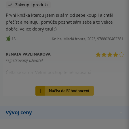
Zakoupil produkt
První knížka kterou jsem si sám od sebe koupil a chtěl
přečíst a nelituju, pomůže poznat sám sebe a to velice
dobře, velice dobrý titul :)
15
Kniha, Mladá fronta, 2023, 9788020462381
RENATA PAVLINAKOVA
registrovaný uživatel
Četla se sama. Velmi pochopitelně napsaná.
14
Kniha, Mladá fronta, 2023, 9788020462381
Načíst další hodnocení
Vývoj ceny