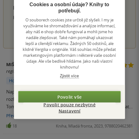
Cookies a osobní údaje? Knihy to
PŘIDEJTE SVÉ HODNOCENÍ PRODUKTU
potřebují.
Hodnocení našich knihkupců: 0.0 z 5
O souborech cookies jste určitě již slyšeli. I my je
využíváme ke shromažďování a analýze informací,
aby náš e-shop dobře fungoval a mohli jsme ho
1
2
3
4
5
nadále zlepšovat. Také nám pomáhají ukazovat
lepší a cílenější reklamu. Žádných 50 odstínů, ale
klidně Vergilia v originále. Váš souhlas může předat
marketingovým platformám i některé vaše osobní
údaje. Ale vše bedlivě hlídáme. Jako naši vlastní
MIŠÍNAA
knihovnu!
registrovaný uživatel
Zjistit více
Hodnoceno z aplikace
Naprosto skvělá kniha plná tipů, zážitků, otevřených
Povolit vše
rozhovorů o duševním zdraví. Jsem moc ráda za to, že
Povolit pouze nezbytné
Tomáš Kvapilík (nejen) svou knihou otevřel důležitá témata
Nastavení
o duševním zdraví a dal nám užitečné rady, které se budu
Přečíst
více
já sama snažit implementovat do svého života. Doporučuji!
18
Kniha, Mladá fronta, 2023, 9788020462381