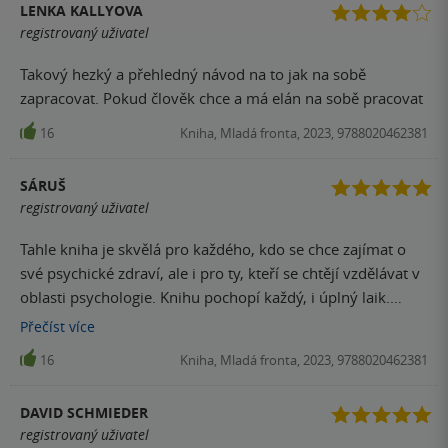
LENKA KALLYOVA
registrovaný uživatel
Takový hezký a přehledný návod na to jak na sobě
zapracovat. Pokud člověk chce a má elán na sobě pracovat
16
Kniha, Mladá fronta, 2023, 9788020462381
SÁRUŠ
registrovaný uživatel
Tahle kniha je skvělá pro každého, kdo se chce zajímat o
své psychické zdraví, ale i pro ty, kteří se chtějí vzdělávat v
oblasti psychologie. Knihu pochopí každý, i úplný laik.
Určitě s koupí této knihy nešlápnete vedle. I mně, jako
Přečíst
více
studentce psychologie, velmi pomohla.
16
Kniha, Mladá fronta, 2023, 9788020462381
DAVID SCHMIEDER
registrovaný uživatel