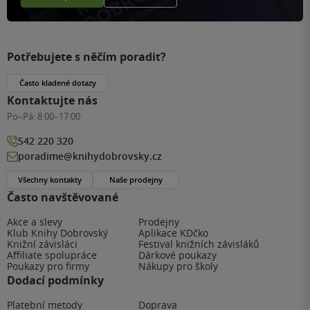
Potřebujete s něčím poradit?
Často kladené dotazy
Kontaktujte nás
Po–Pá:
8:00–17:00
542 220 320
poradime@knihydobrovsky.cz
Všechny kontakty
Naše prodejny
Často navštěvované
Akce a slevy
Prodejny
Klub Knihy Dobrovský
Aplikace KDčko
Knižní závisláci
Festival knižních závisláků
Affiliate spolupráce
Dárkové poukazy
Poukazy pro firmy
Nákupy pro školy
Dodací podmínky
Platební metody
Doprava