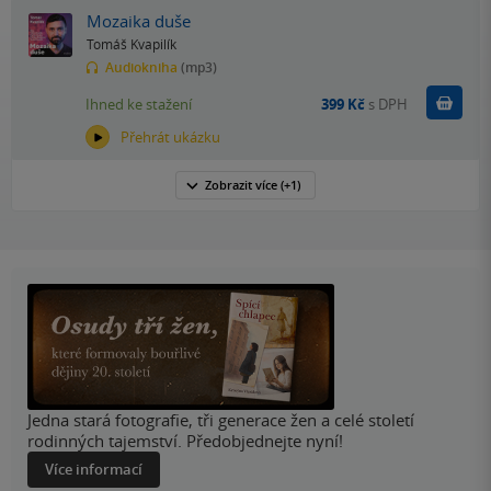
Mozaika duše
Tomáš Kvapilík
Audiokniha
(mp3)
Koupit
Ihned ke stažení
399 Kč
s DPH
Přehrát ukázku
Zobrazit
více
(+1)
Jedna stará fotografie, tři generace žen a celé století
rodinných tajemství. Předobjednejte nyní!
Více informací