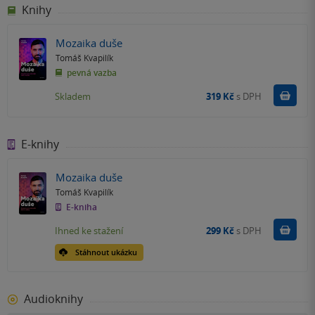
Knihy
Mozaika duše
Tomáš Kvapilík
pevná vazba
Do k
Skladem
319 Kč
s DPH
E-knihy
Mozaika duše
Tomáš Kvapilík
E-kniha
Koupit
Ihned ke stažení
299 Kč
s DPH
Stáhnout ukázku
Audioknihy