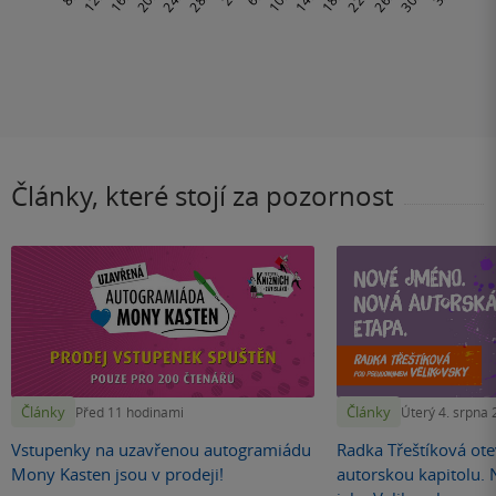
Články, které stojí za pozornost
Články
Články
Před 11 hodinami
Úterý 4. srpna
Vstupenky na uzavřenou autogramiádu
Radka Třeštíková otev
Mony Kasten jsou v prodeji!
autorskou kapitolu.