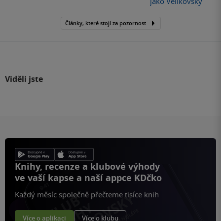
jako Velikovsky
Články, které stojí za pozornost
Viděli jste
Knihy, recenze a klubové výhody
ve vaší kapse a naší appce KDčko
Každý měsíc společně přečteme tisíce knih
Více o aplikaci
Více o klubu