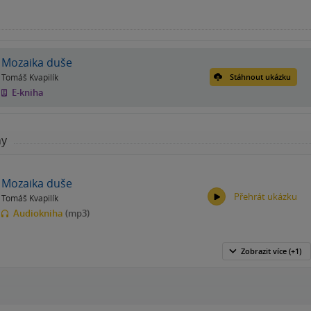
Mozaika duše
Tomáš Kvapilík
Stáhnout ukázku
E-kniha
hy
Mozaika duše
Přehrát ukázku
Tomáš Kvapilík
Audiokniha
(mp3)
Zobrazit
více
(+1)
00:00
00:00