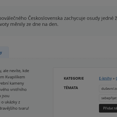
poválečného Československa zachycuje osudy jedné 
ivoty měnily ze dne na den.
ny
, ale nevíte, kde
em Kvapilíkem
KATEGORIE
E-knihy
»
avební kameny
TÉMATA
duševní z
svého vnitřního
u jsou
sebepřijet
 o ukázky z
dravějšího tvaru!
Přidat 