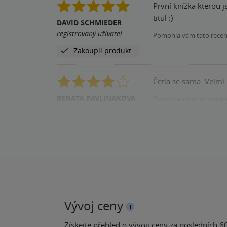
První knížka kterou j
titul :)
DAVID SCHMIEDER
registrovaný uživatel
Pomohla vám tato rece
Zakoupil produkt
Četla se sama. Velmi
RENATA PAVLINAKOVA
Pomohla vám tato rece
registrovaný uživatel
Vývoj ceny
Získejte přehled o vývoji ceny za posledních 60