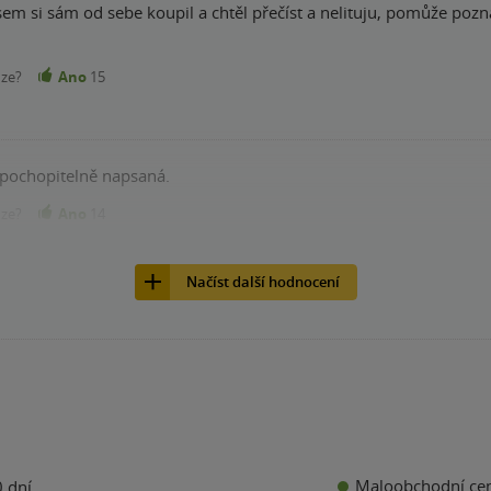
sem si sám od sebe koupil a chtěl přečíst a nelituju, pomůže pozn
nze?
Ano
15
 pochopitelně napsaná.
nze?
Ano
14
Načíst další hodnocení
Maloobchodní ce
 dní.