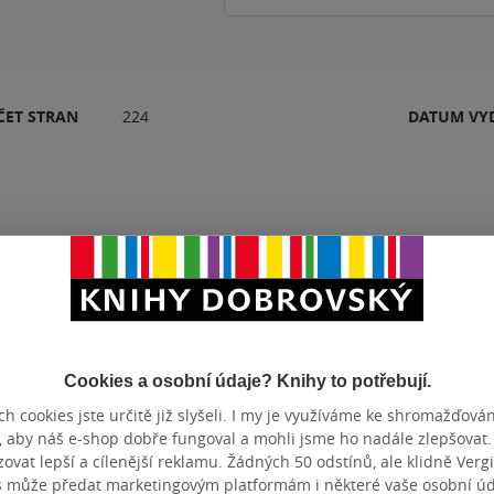
ČET STRAN
224
DATUM VY
Hodnocení a recenze čtenářů
k
PŘIDEJTE SVÉ HODNOCENÍ PRODUKTU
Hodnocení našich knihkupců: 0.0 z 5
Cookies a osobní údaje? Knihy to potřebují.
h cookies jste určitě již slyšeli. I my je využíváme ke shromažďován
, aby náš e-shop dobře fungoval a mohli jsme ho nadále zlepšovat
vat lepší a cílenější reklamu. Žádných 50 odstínů, ale klidně Vergil
s může předat marketingovým platformám i některé vaše osobní úda