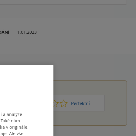
DÁNÍ
1.01.2023
1
2
3
4
5
Nic moc
Perfektní
í a analýze
. Také nám
ia v originále.
je. Ale vše