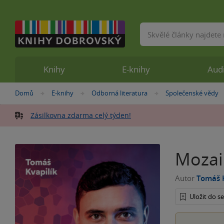
Vyhledávání
Knihy
E-knihy
Aud
Nacházíte
Domů
E-knihy
Odborná literatura
Společenské vědy
»
»
»
se
zde:
Zásilkovna zdarma celý týden!
Mozai
Autor
Tomáš K
Uložit do 