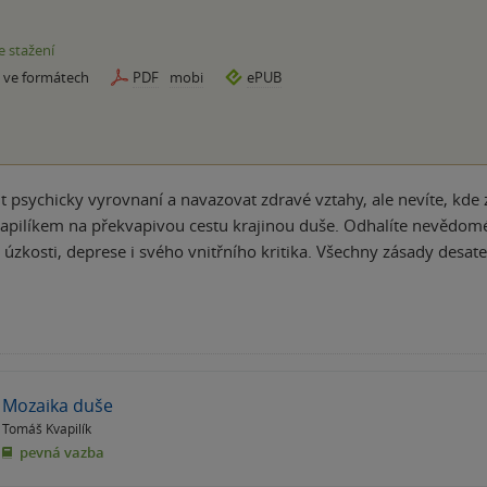
e stažení
e ve formátech
PDF
mobi
ePUB
tit psychicky vyrovnaní a navazovat zdravé vztahy, ale nevíte, kd
ilíkem na překvapivou cestu krajinou duše. Odhalíte nevědomé 
zkosti, deprese i svého vnitřního kritika. Všechny zásady desate
Mozaika duše
Tomáš Kvapilík
pevná vazba