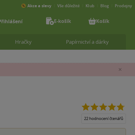
Akce a slevy
Vše důležité
Klub
Blog
Prodejny
E-košík
Košík
Přihlášení
Hračky
Papírnictví a dárky
Zav
4.8
z
5
22 hodnocení čtenářů
hvězd