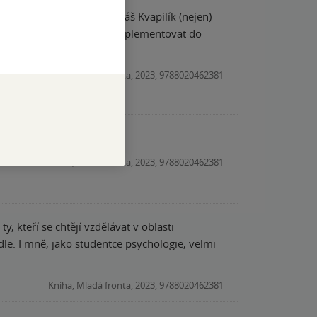
m moc ráda za to, že Tomáš Kvapilík (nejen)
é se budu já sama snažit implementovat do
Kniha, Mladá fronta, 2023, 9788020462381
á elán na sobě pracovat
Kniha, Mladá fronta, 2023, 9788020462381
y, kteří se chtějí vzdělávat v oblasti
dle. I mně, jako studentce psychologie, velmi
Kniha, Mladá fronta, 2023, 9788020462381