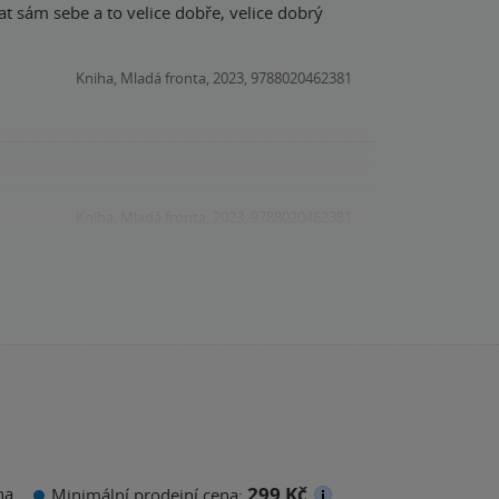
at sám sebe a to velice dobře, velice dobrý
Kniha, Mladá fronta, 2023, 9788020462381
Kniha, Mladá fronta, 2023, 9788020462381
299 Kč
na
Minimální prodejní cena: