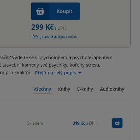
Koupit
299 Kč
s DPH
Jsme transparentní
e začít? Vydejte se s psychologem a psychoterapeutem
stavební kameny své psychiky, kořeny stresu,
ra pro kvalitní…
Přejít na celý popis
Všechny
Knihy
E-knihy
Audioknihy
Do košík
Skladem
319 Kč
s DPH