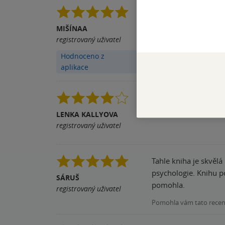
Naprosto skvělá knih
svou knihou otevřel 
MIŠÍNAA
svého života. Doporu
registrovaný uživatel
Pomohla vám tato rece
Hodnoceno z
aplikace
Takový hezký a přehl
LENKA KALLYOVA
Pomohla vám tato rece
registrovaný uživatel
Tahle kniha je skvělá 
psychologie. Knihu po
SÁRUŠ
pomohla.
registrovaný uživatel
Pomohla vám tato rece