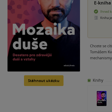
E-kniha
Ihned k
Kniha j
Chcete se cí
Tomášem Kvap
mechanismy ú
Knihy
Stáhnout ukázku