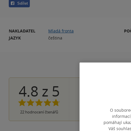
Sdílet
NAKLADATEL
Mladá fronta
PO
JAZYK
čeština
4.8
z
5
17×
5 hvězdiče
5×
4 hvězdičky
0×
3 hvězdičky
0×
2 hvězdičky
O souborec
0×
22
hodnocení čtenářů
1 hvezdička
informací
pomáhají ukazo
Váš souhla