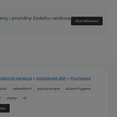
ženy i proměny českého venkova
Více informací
Odborná literatura
»
Společenské vědy
»
Psychologie
draví
sebevědomí
psychoterapie
duševní hygiena
í
vztahy
+8
téma