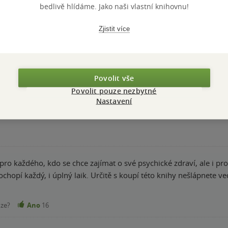
bedlivě hlídáme. Jako naši vlastní knihovnu!
a plná tipů, zážitků, otevřených rozhovorů o duševním zdraví. Jse
důležitá témata o duševním zdraví a dal nám užitečné rady, kter
Zjistit více
čuji!
nze?
Ano
18
Povolit vše
Povolit pouze nezbytné
edný návod na to jak na sobě zapracovat. Pokud člověk chce a m
Nastavení
nze?
Ano
16
pro každého, kdo se chce zajímat o své psychické zdraví, ale i pro t
chopí každý, i úplný laik. Určitě s koupí této knihy nešlápnete ve
nze?
Ano
16