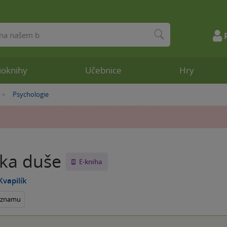
ioknihy
Učebnice
Hry
Psychologie
»
ka duše
E-kniha
vapilík
seznamu