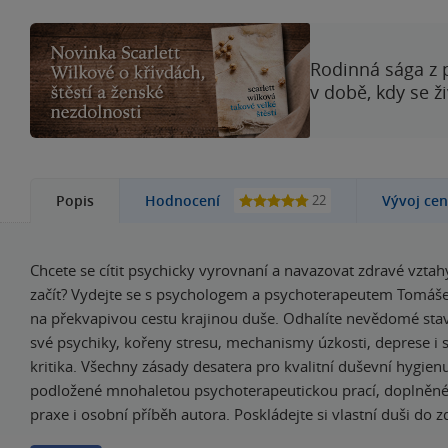
Rodinná sága z 
v době, kdy se ž
22
Popis
Hodnocení
Vývoj ce
Chcete se cítit psychicky vyrovnaní a navazovat zdravé vztahy
začít? Vydejte se s psychologem a psychoterapeutem Tomáš
na překvapivou cestu krajinou duše. Odhalíte nevědomé st
své psychiky, kořeny stresu, mechanismy úzkosti, deprese i 
kritika. Všechny zásady desatera pro kvalitní duševní hygien
podložené mnohaletou psychoterapeutickou prací, doplněné
praxe i osobní příběh autora. Poskládejte si vlastní duši do z