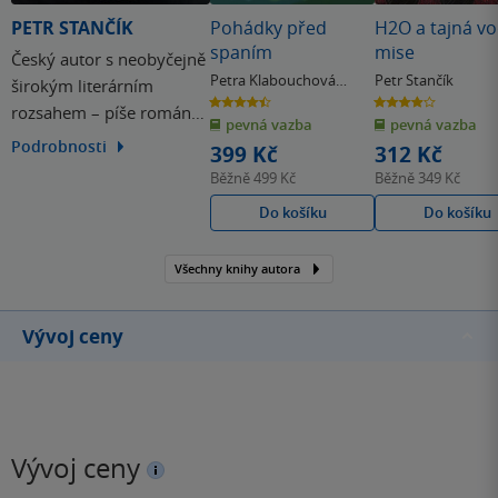
PETR STANČÍK
Pohádky před
H2O a tajná vo
spaním
mise
Český autor s neobyčejně
Petra Klabouchová
Petr Stančík
širokým literárním
& další
4.5
3.9
rozsahem – píše romány,
z
z
pevná vazba
pevná vazba
5
5
hvězdiček
hvězdiček
poezii, eseje, dramatické
Podrobnosti
399 Kč
312 Kč
texty i knihy pro děti a
Běžně
499 Kč
Běžně
349 Kč
mládež. Je známý svou
Do košíku
Do košíku
nápaditou, jazykově
bohatou a často barvitou
Všechny knihy autora
tvorbou, která se nebojí
kombinovat prvky
fantazie, historie,…
Vývoj ceny
Vývoj ceny