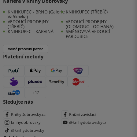
Kariéra v Knihy Dobrovský
KNIHKUPEC - BRNO (Galerie
KNIHKUPEC (TŘEBÍČ)
Vaňkovka)
VEDOUCÍ PRODEJNY
VEDOUCÍ PRODEJNY
(TŘEBÍČ)
(OLOMOUC - OC HANÁ)
KNIHKUPEC - KARVINÁ
SMĚNOVÝ/Á VEDOUCÍ -
PARDUBICE
Volné pracovní pozice
Platební metody
+ 17
Sledujte nás
KnihyDobrovsky.cz
Knižní závisláci
knihydobrovsky
@knihydobrovskycz
@knihydobrovsky