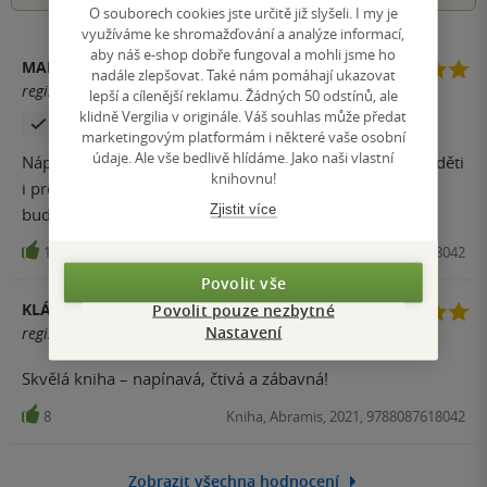
O souborech cookies jste určitě již slyšeli. I my je
využíváme ke shromažďování a analýze informací,
aby náš e-shop dobře fungoval a mohli jsme ho
MARTIN HAVELKA
nadále zlepšovat. Také nám pomáhají ukazovat
registrovaný uživatel
lepší a cílenější reklamu. Žádných 50 odstínů, ale
klidně Vergilia v originále. Váš souhlas může předat
Zakoupil produkt
marketingovým platformám i některé vaše osobní
údaje. Ale vše bedlivě hlídáme. Jako naši vlastní
Nápadité, neotřelé, milé. Přečteno jedním dechem, pro děti
knihovnu!
i pro dospělé... Celý soubor je něčím, k čemu se určitě
Zjistit více
budeme vracet.
11
Kniha, Abramis, 2021, 9788087618042
Povolit vše
Povolit pouze nezbytné
KLÁRA MARŠÍKOVÁ
Nastavení
registrovaný uživatel
Skvělá kniha – napínavá, čtivá a zábavná!
8
Kniha, Abramis, 2021, 9788087618042
Zobrazit všechna hodnocení