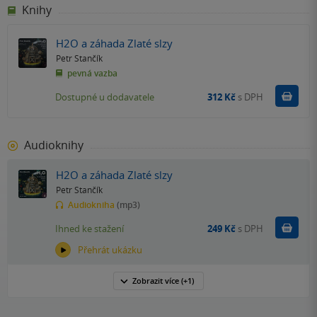
Knihy
H2O a záhada Zlaté slzy
Petr Stančík
pevná vazba
Do k
Dostupné u dodavatele
312 Kč
s DPH
Audioknihy
H2O a záhada Zlaté slzy
Petr Stančík
Audiokniha
(mp3)
Koupit
Ihned ke stažení
249 Kč
s DPH
Přehrát ukázku
Zobrazit
více
(+1)