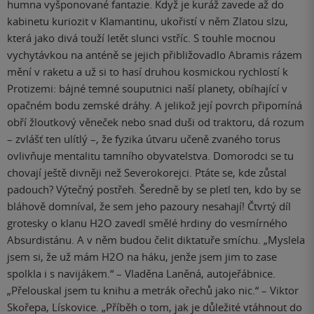
humna vyšponované fantazie. Když je kuráž zavede až do
kabinetu kuriozit v Klamantinu, ukořistí v něm Zlatou slzu,
která jako divá touží letět slunci vstříc. S touhle mocnou
vychytávkou na anténě se jejich přibližovadlo Abramis rázem
mění v raketu a už si to hasí druhou kosmickou rychlostí k
Protizemi: bájné temné souputnici naší planety, obíhající v
opačném bodu zemské dráhy. A jelikož její povrch připomíná
obří žloutkový věneček nebo snad duši od traktoru, dá rozum
– zvlášť ten ulítlý –, že fyzika útvaru učeně zvaného torus
ovlivňuje mentalitu tamního obyvatelstva. Domorodci se tu
chovají ještě divněji než Severokorejci. Ptáte se, kde zůstal
padouch? Výtečný postřeh. Šeredně by se pletl ten, kdo by se
bláhově domníval, že sem jeho pazoury nesahají! Čtvrtý díl
grotesky o klanu H2O zavedl smělé hrdiny do vesmírného
Absurdistánu. A v něm budou čelit diktatuře smíchu. „Myslela
jsem si, že už mám H2O na háku, jenže jsem jim to zase
spolkla i s navijákem.“ – Vladěna Laněná, autojeřábnice.
„Přelouskal jsem tu knihu a metrák ořechů jako nic.“ – Viktor
Skořepa, Lískovice. „Příběh o tom, jak je důležité vtáhnout do