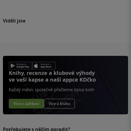
Viděli jste
Knihy, recenze a klubové výhody
ve vaší kapse a naší appce KDčko
Každý měsíc společně přečteme tisíce knih
Více o aplikaci
Více o klubu
Potřebujete s něčím poradit?