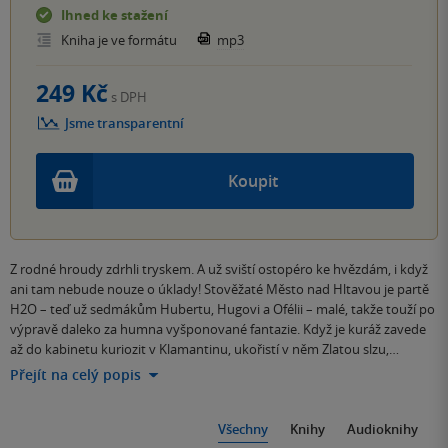
Ihned ke stažení
Kniha je ve formátu
mp3
249 Kč
s DPH
Jsme transparentní
Koupit
Z rodné hroudy zdrhli tryskem. A už sviští ostopéro ke hvězdám, i když
ani tam nebude nouze o úklady! Stověžaté Město nad Hltavou je partě
H2O – teď už sedmákům Hubertu, Hugovi a Ofélii – malé, takže touží po
výpravě daleko za humna vyšponované fantazie. Když je kuráž zavede
až do kabinetu kuriozit v Klamantinu, ukořistí v něm Zlatou slzu,…
Přejít na celý popis
Všechny
Knihy
Audioknihy