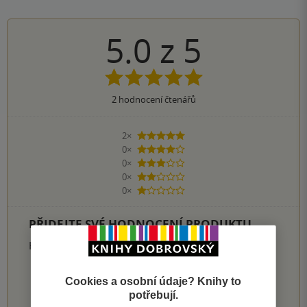
5.0
z
5
2
hodnocení čtenářů
2×
5 hvězdiček
0×
4 hvězdičky
0×
3 hvězdičky
0×
2 hvězdičky
0×
1 hvezdička
PŘIDEJTE SVÉ HODNOCENÍ PRODUKTU
Hodnocení našich knihkupců: 0.0 z 5
Cookies a osobní údaje? Knihy to
1
2
3
4
5
potřebují.