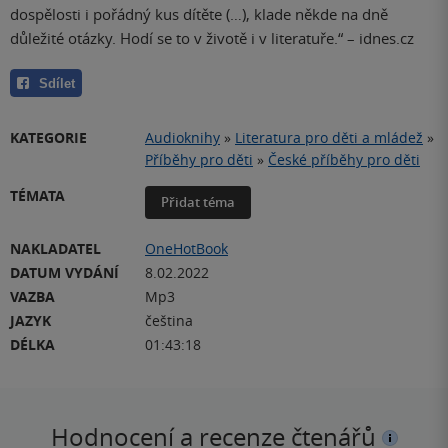
dospělosti i pořádný kus dítěte (…), klade někde na dně
důležité otázky. Hodí se to v životě i v literatuře.“ – idnes.cz
Sdílet
KATEGORIE
Audioknihy
»
Literatura pro děti a mládež
»
Příběhy pro děti
»
České příběhy pro děti
TÉMATA
Přidat téma
NAKLADATEL
OneHotBook
DATUM VYDÁNÍ
8.02.2022
VAZBA
Mp3
JAZYK
čeština
DÉLKA
01:43:18
Hodnocení a recenze čtenářů