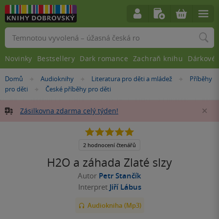
Vyhledávání
Novinky
Bestsellery
Dark romance
Zachraň knihu
Dárkové 
Nacházíte
Domů
Audioknihy
Literatura pro děti a mládež
Příběhy
»
»
»
se
pro děti
České příběhy pro děti
»
zde:
Zásilkovna zdarma celý týden!
Za
5.0
z
5
2 hodnocení čtenářů
hvězdiček
H2O a záhada Zlaté slzy
Autor
Petr Stančík
Interpret
Jiří Lábus
Audiokniha (Mp3)