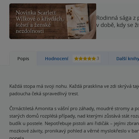
Rodinná sága z 
v době, kdy se ž
3
Popis
Hodnocení
Další knih
Každá stopa má svoji nohu. Každá prasklina ve zdi skrývá ta
padoucha čeká spravedlivý trest.
Čtrnáctiletá Amonita s vášní pro záhady, moudré stromy a p
starých domů rozplétá případy, nad kterými zůstává stát rozu
budík u postele. Nepotřebuje pistoli ani řidičák – jejími zbra
mozkové závity, pronikavý pohled a věrné myslokřeslo v ba
popela.