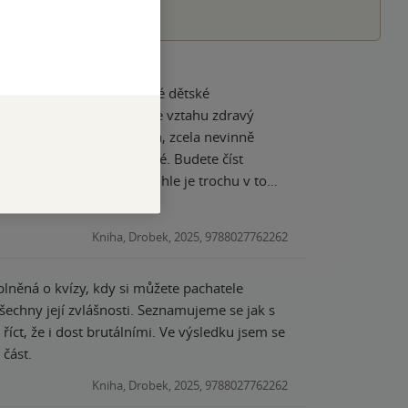
t pořídit tištěnou. Takové dětské
a přijde mi prima, že má ke vztahu zdravý
 ten taková vedlejší linka, zcela nevinně
eda zcela bravurně napsané. Budete číst
jste četli sérii H2O, tak tohle je trochu v tom
Kniha, Drobek, 2025, 9788027762262
lněná o kvízy, kdy si můžete pachatele
šechny její zvlášnosti. Seznamujeme se jak s
íct, že i dost brutálními. Ve výsledku jsem se
 část.
Kniha, Drobek, 2025, 9788027762262