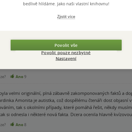
bedlivě hlídáme. Jako naši vlastní knihovnu!
Zjistit více
st recenzní PDF před tiskem a moc se těším, až si knihu budu moc
hrdinka je dospívající slečna, která časem začne i s někým chodit 
laci neodpustí. Ale aby to nevypadalo, že je kniha o tomhle, to je
Povolit vše
skvělý pátrací smysl Amonity a její bravurní nápady. Především t
Povolit pouze nezbytné
 kvízy? Super! Ilustrace Galiny Miklínové jako vždy parádní. Jestli 
Nastavení
nze?
Ano
9
 byla velmi originální, plná zábavně zakomponovaných faktů a dop
hrdinka Amonita je autistka, což dospělému čtenáři dost objasní v
váním, tak s okolními případy, které pomáhá řešit, někdy musím ř
tak si odnesla i některé nová fakta. Dcera ocenila hlavně kvízovou
nze?
Ano
8