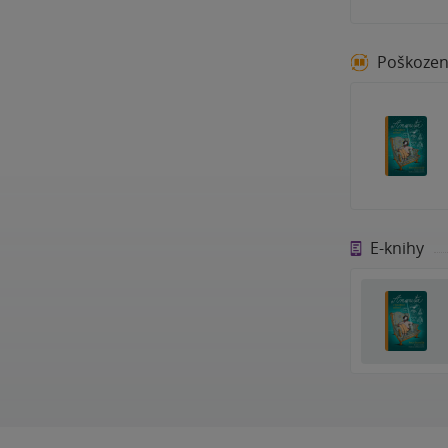
Poškoze
E-knihy