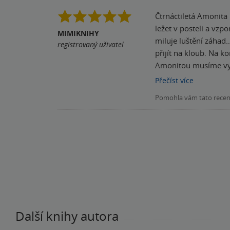
Čtrnáctiletá Amonita miluje pět věcí: čokoládu se slaným karamelem a pap
ležet v posteli a vzp
MIMIKNIHY
miluje luštění záhad… … a tahle knížka je záhad plná! Kniha obsahuje 6 kapitol, tudíž i 6 detektivních záhad, kterým musí 
registrovaný uživatel
přijít na kloub. Na ko
Amonitou musíme vyře
Silvaromudurů v celém městě. Knihu bych doporučila dětem 12/13+, je skvěle napsaná, č
Přečíst
více
zápletky, že jste naj
Pomohla vám tato rece
Další knihy autora