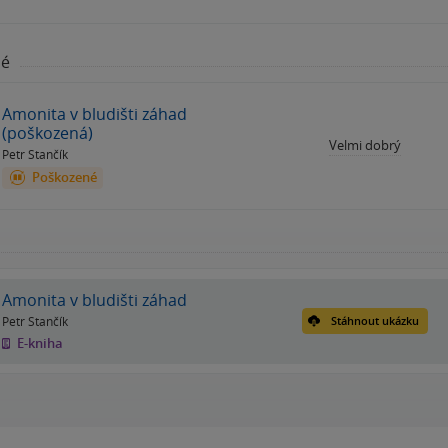
né
Amonita v bludišti záhad
(poškozená)
Velmi dobrý
Petr Stančík
Poškozené
Amonita v bludišti záhad
Petr Stančík
Stáhnout ukázku
E-kniha