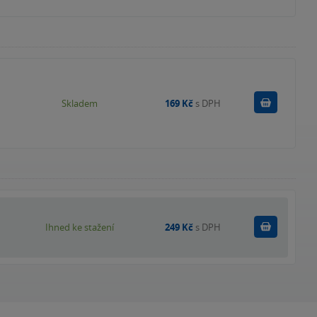
Do košík
Skladem
169 Kč
s DPH
Koupit
Ihned ke stažení
249 Kč
s DPH