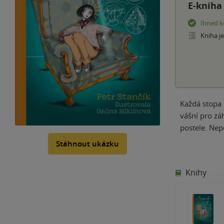
E-kniha
Ihned k
Kniha j
Každá stopa 
vášní pro zá
postele. Nep
Stáhnout ukázku
Knihy