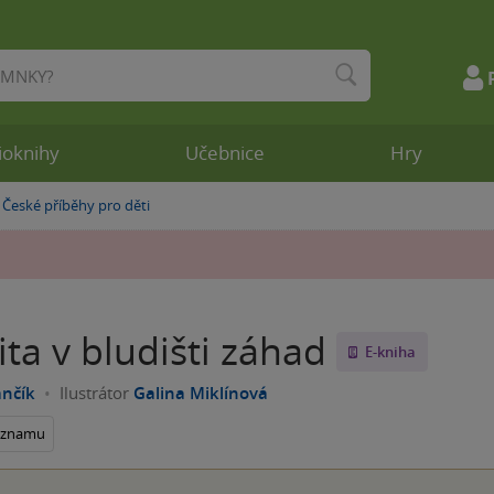
ioknihy
Učebnice
Hry
České příběhy pro děti
»
ta v bludišti záhad
E-kniha
ančík
Ilustrátor
Galina Miklínová
seznamu