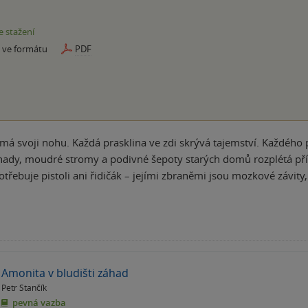
e stažení
e ve formátu
PDF
má svoji nohu. Každá prasklina ve zdi skrývá tajemství. Každého 
hady, moudré stromy a podivné šepoty starých domů rozplétá příp
otřebuje pistoli ani řidičák – jejími zbraněmi jsou mozkové závity
Amonita v bludišti záhad
Petr Stančík
pevná vazba