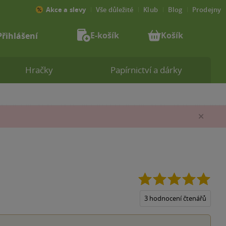
Akce a slevy
Vše důležité
Klub
Blog
Prodejny
E-košík
Košík
Přihlášení
Hračky
Papírnictví a dárky
Zav
5.0
z
5
3 hodnocení čtenářů
hvěz