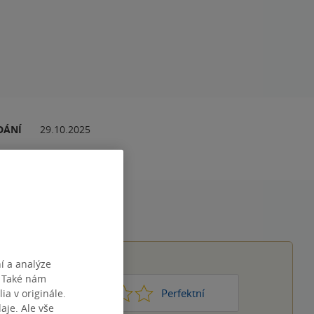
DÁNÍ
29.10.2025
í a analýze
. Také nám
1
2
3
4
5
Nic moc
Perfektní
ia v originále.
je. Ale vše