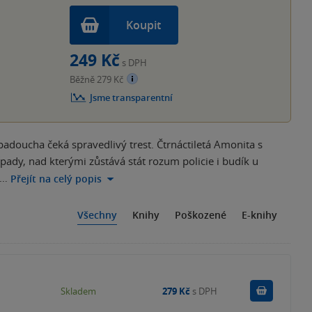
Koupit
249 Kč
s DPH
Běžně 279 Kč
Jsme transparentní
padoucha čeká spravedlivý trest. Čtrnáctiletá Amonita s
ady, nad kterými zůstává stát rozum policie i budík u
,…
Přejít na celý popis
Všechny
Knihy
Poškozené
E-knihy
Do košík
Skladem
279 Kč
s DPH