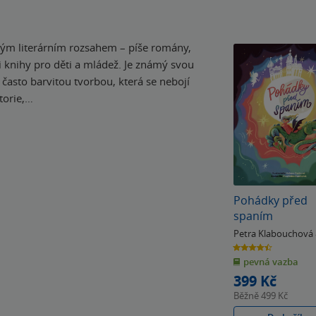
kým literárním rozsahem – píše romány,
 i knihy pro děti a mládež. Je známý svou
často barvitou tvorbou, která se nebojí
torie,…
Pohádky před
spaním
Petra Klabouchová
4.5
z
pevná vazba
5
hvězdiček
399 Kč
Běžně
499 Kč