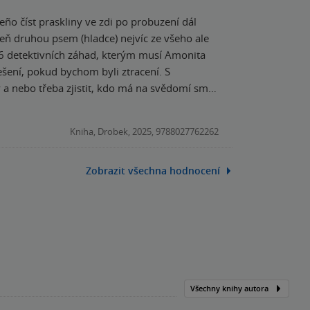
veň druhou psem (hladce) nejvíc ze všeho ale
řešení, pokud bychom byli ztracení. S
a nebo třeba zjistit, kdo má na svědomí smrt
se opravdu pobavila.
Kniha, Drobek, 2025, 9788027762262
Zobrazit všechna hodnocení
Všechny knihy autora