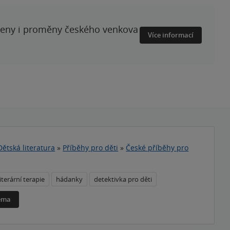
ženy i proměny českého venkova
Více informací
Dětská literatura
»
Příběhy pro děti
»
České příběhy pro
iterární terapie
hádanky
detektivka pro děti
téma