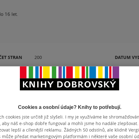
o 16 let.
ČET STRAN
200
DATUM VY
Hodnocení a recenze čtenářů
Cookies a osobní údaje? Knihy to potřebují.
h cookies jste určitě již slyšeli. I my je využíváme ke shromažďován
PŘIDEJTE SVÉ HODNOCENÍ PRODUKTU
, aby náš e-shop dobře fungoval a mohli jsme ho nadále zlepšovat
vat lepší a cílenější reklamu. Žádných 50 odstínů, ale klidně Vergil
Hodnocení našich knihkupců: 0.0 z 5
s může předat marketingovým platformám i některé vaše osobní úda