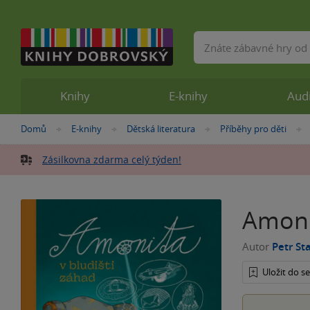
Vyhledávání
Knihy
E-knihy
Aud
Nacházíte
Domů
E-knihy
Dětská literatura
Příběhy pro děti
»
»
»
se
zde:
Zásilkovna zdarma celý týden!
Amoni
Autor
Petr St
Uložit do 