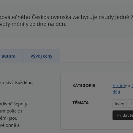
poválečného Československa zachycuje osudy jedné 
ivoty měnily ze dne na den.
y autora
Vývoj ceny
jemství. Každého
KATEGORIE
E-knihy
»
děti
TÉMATA
odivné šepoty
kvízy
L
m policie i
Přidat 
němi jsou
rvě ohně a