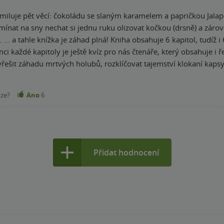
ričkou Jalapeño číst praskliny ve zdi po probuzení dál
omínat na sny nechat si jednu ruku olizovat kočkou (drsně) a záro
Amonita
nci každé kapitoly je ještě kvíz pro nás čtenáře, který obsahuje i 
šit záhadu mrtvých holubů, rozklíčovat tajemství klokaní kapsy 
tivá. Tak rychle se začtete do detektivní
ednou na konci kapitoly. A navíc je i vtipná, u mnoha pasáží jsem 
nze?
Ano
6
Přidat hodnocení