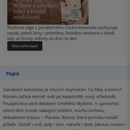
Rodinná sága z poválečného Československa zachycuje
osudy jedné ženy i proměny českého venkova v době,
kdy se životy měnily ze dne na den.
Více informací
Popis
Zasvěcení temnotou je mluvící oxymóron. Co říká, a komu?
Román začíná temně: svět po katastrofě, nový středověk.
Feudalismus pod diktátem Umělého Myšlení. A uprostřed
všech těch trosek nabitých zvláštní, trochu zvrhlou,
dekadentní krásou – Planeta. Bytost, která pomalu roztáčí
příběh. Uvnitř i vně, tady i tam, nahoře i dole. Jakousi osobní i