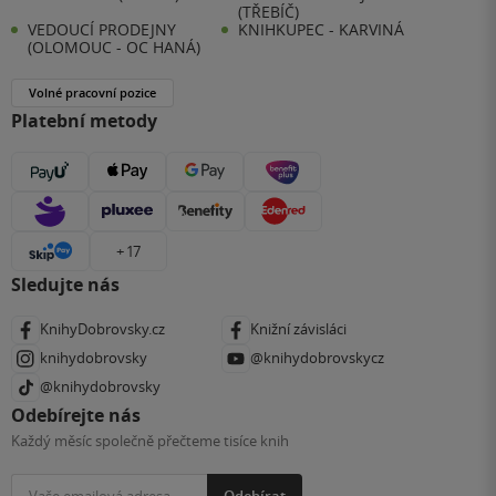
(TŘEBÍČ)
VEDOUCÍ PRODEJNY
KNIHKUPEC - KARVINÁ
(OLOMOUC - OC HANÁ)
Volné pracovní pozice
Platební metody
+ 17
Sledujte nás
KnihyDobrovsky.cz
Knižní závisláci
knihydobrovsky
@knihydobrovskycz
@knihydobrovsky
Odebírejte nás
Každý měsíc společně přečteme tisíce knih
Odebírat