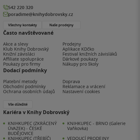
542 220 320
poradime@knihydobrovsky.cz
Všechny kontakty
Naše prodejny
Často navštěvované
Akce a slevy
Prodejny
Klub Knihy Dobrovský
Aplikace KDčko
Knižní závisláci
Festival knižních závisláků
Affiliate spolupráce
Dárkové poukazy
Poukazy pro firmy
Nákupy pro školy
Dodací podmínky
Platební metody
Doprava
Obchodní podmínky
Reklamace a vrácení
Ochrana osobních údajů
Nastavení cookies
Vše důležité
Kariéra v Knihy Dobrovský
KNIHKUPEC (ZKRÁCENÝ
KNIHKUPEC - BRNO (Galerie
ÚVAZEK) - ČESKÉ
Vaňkovka)
BUDĚJOVICE
KNIHKUPEC (TŘEBÍČ)
VEDOUCÍ PRODEJNY