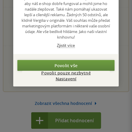
aby náš e-shop dobře fungoval a mohli jsme ho
nadále zlepšovat. Také nám pomáhají ukazovat
lepší a cílenější reklamu. Žádných 50 odstínů, ale
1×
5 hvězdiček
klidně Vergilia v originále. Váš souhlas může předat
0×
4 hvězdičky
marketingovým platformám i některé vaše osobní
0×
3 hvězdičky
údaje. Ale vše bedlivě hlídáme. Jako naši vlastní
0×
2 hvězdičky
knihovnu!
0×
1 hvezdička
Zjistit více
PŘIDEJTE SVÉ HODNOCENÍ KNIHY
Hodnocení našich knihkupců: 0.0 z 5
Povolit vše
Povolit pouze nezbytné
1
2
3
4
5
Nastavení
Zobrazit všechna hodnocení
Přidat hodnocení