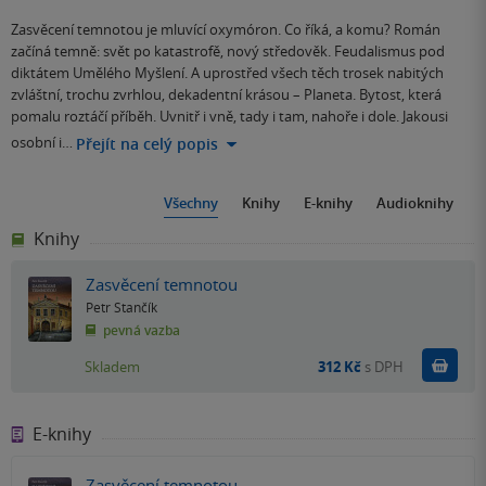
Zasvěcení temnotou je mluvící oxymóron. Co říká, a komu? Román
začíná temně: svět po katastrofě, nový středověk. Feudalismus pod
diktátem Umělého Myšlení. A uprostřed všech těch trosek nabitých
zvláštní, trochu zvrhlou, dekadentní krásou – Planeta. Bytost, která
pomalu roztáčí příběh. Uvnitř i vně, tady i tam, nahoře i dole. Jakousi
osobní i…
Přejít na celý popis
Všechny
Knihy
E-knihy
Audioknihy
Knihy
Zasvěcení temnotou
Petr Stančík
pevná vazba
Do k
Skladem
312 Kč
s DPH
E-knihy
Zasvěcení temnotou