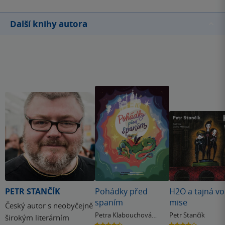
Další knihy autora
PETR STANČÍK
Pohádky před
H2O a tajná vo
spaním
mise
Český autor s neobyčejně
Petra Klabouchová
Petr Stančík
širokým literárním
& další
4.5
3.9