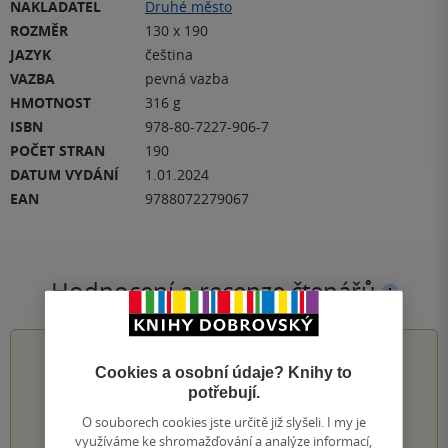
NAKLADATEL
Druhé město
ROZMĚR
130 x 190
JAZYK
čeština
VAZBA
pevná vazba
HMOTNOST
316 g
ISBN
978-80-7227-906-7
POČET STRAN
190
DATUM VYDÁNÍ
1.01.2024
EAN
9788072279067
Hodnocení a recenze čtenářů
5.0
z
5
Cookies a osobní údaje? Knihy to
potřebují.
O souborech cookies jste určitě již slyšeli. I my je
využíváme ke shromažďování a analýze informací,
1
hodnocení čtenářů