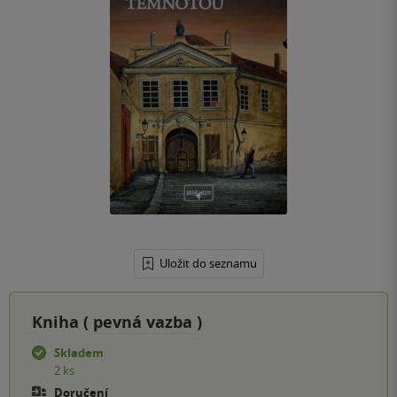
Uložit do seznamu
Kniha (
pevná vazba
)
Skladem
2 ks
Doručení