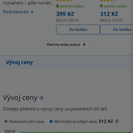
rozsahem – píše romány,
z
z
pevná vazba
pevná vazba
5
5
hvězdiček
hvězdiček
poezii, eseje, dramatické
Podrobnosti
399 Kč
312 Kč
texty i knihy pro děti a
Běžně
499 Kč
Běžně
349 Kč
mládež. Je známý svou
Do košíku
Do košíku
nápaditou, jazykově
bohatou a často barvitou
Všechny knihy autora
tvorbou, která se nebojí
kombinovat prvky
fantazie, historie,…
Vývoj ceny
Vývoj ceny
Získejte přehled o vývoji ceny za posledních 60 dní.
312 Kč
Maloobchodní cena
Minimální prodejní cena: