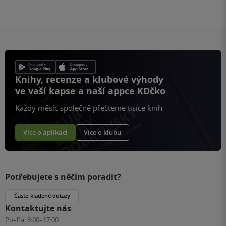
Knihy, recenze a klubové výhody
ve vaší kapse a naší appce KDčko
Každý měsíc společně přečteme tisíce knih
Více o aplikaci
Více o klubu
Potřebujete s něčím poradit?
Často kladené dotazy
Kontaktujte nás
Po–Pá:
8:00–17:00