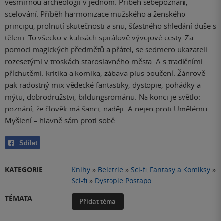
vesmírnou archeologii v jednom. Příběh sebepoznání,
scelování. Příběh harmonizace mužského a ženského
principu, prolnutí skutečnosti a snu, šťastného shledání duše s
tělem. To všecko v kulisách spirálově vývojové cesty. Za
pomoci magických předmětů a přátel, se sedmero ukazateli
rozesetými v troskách staroslavného města. A s tradičními
příchutěmi: kritika a komika, zábava plus poučení. Žánrově
pak radostný mix vědecké fantastiky, dystopie, pohádky a
mýtu, dobrodružství, bildungsrománu. Na konci je světlo:
poznání, že člověk má šanci, naději. A nejen proti Umělému
Myšlení – hlavně sám proti sobě.
Sdílet
KATEGORIE
Knihy
»
Beletrie
»
Sci-fi, Fantasy a Komiksy
»
Sci-fi
»
Dystopie Postapo
TÉMATA
Přidat téma