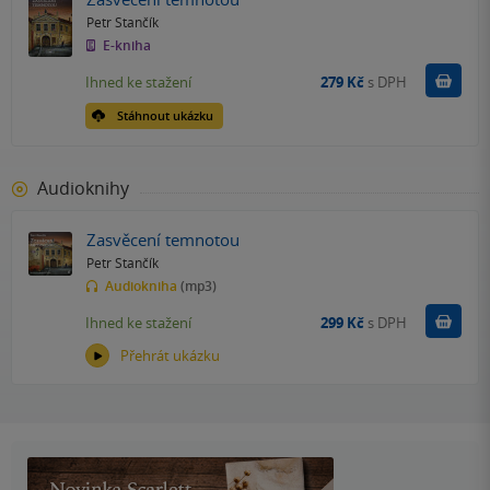
Petr Stančík
E-kniha
Koupit
Ihned ke stažení
279 Kč
s DPH
Stáhnout ukázku
Audioknihy
Zasvěcení temnotou
Petr Stančík
Audiokniha
(mp3)
Koupit
Ihned ke stažení
299 Kč
s DPH
Přehrát ukázku