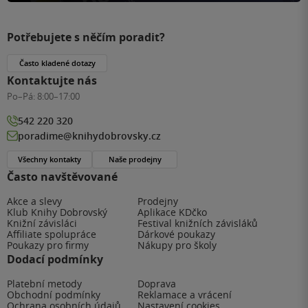
Potřebujete s něčím poradit?
Často kladené dotazy
Kontaktujte nás
Po–Pá:
8:00–17:00
542 220 320
poradime@knihydobrovsky.cz
Všechny kontakty
Naše prodejny
Často navštěvované
Akce a slevy
Prodejny
Klub Knihy Dobrovský
Aplikace KDčko
Knižní závisláci
Festival knižních závisláků
Affiliate spolupráce
Dárkové poukazy
Poukazy pro firmy
Nákupy pro školy
Dodací podmínky
Platební metody
Doprava
Obchodní podmínky
Reklamace a vrácení
Ochrana osobních údajů
Nastavení cookies