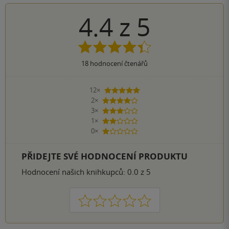
4.4
z
5
18
hodnocení čtenářů
12×
5 hvězdiček
2×
4 hvězdičky
3×
3 hvězdičky
1×
2 hvězdičky
0×
1 hvezdička
PŘIDEJTE SVÉ HODNOCENÍ PRODUKTU
Hodnocení našich knihkupců: 0.0 z 5
1
2
3
4
5