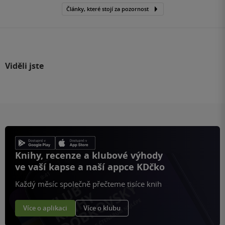
Články, které stojí za pozornost
Viděli jste
Knihy, recenze a klubové výhody
ve vaší kapse a naší appce KDčko
Každý měsíc společně přečteme tisíce knih
Více o aplikaci
Více o klubu