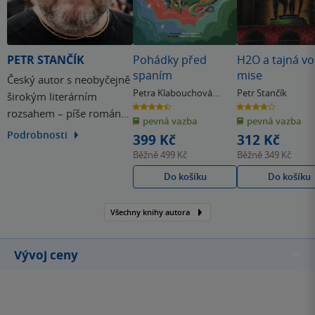
PETR STANČÍK
Pohádky před
H2O a tajná vo
spaním
mise
Český autor s neobyčejně
Petra Klabouchová
Petr Stančík
širokým literárním
& další
4.5
3.9
rozsahem – píše romány,
z
z
pevná vazba
pevná vazba
5
5
hvězdiček
hvězdiček
poezii, eseje, dramatické
Podrobnosti
399 Kč
312 Kč
texty i knihy pro děti a
Běžně
499 Kč
Běžně
349 Kč
mládež. Je známý svou
Do košíku
Do košíku
nápaditou, jazykově
bohatou a často barvitou
Všechny knihy autora
tvorbou, která se nebojí
kombinovat prvky
fantazie, historie,…
Vývoj ceny