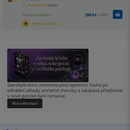
Audiokniha
(mp3)
Koupit
Ihned ke stažení
299 Kč
s DPH
Přehrát ukázku
Starobylá elitní univerzita plná tajemství, touha po
odhalení záhady smrtelné choroby a zakázaná přitažlivost
v nové gotické dark romance.
Více informací