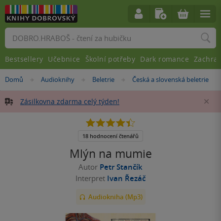
Vyhledávání
Bestsellery
Učebnice
Školní potřeby
Dark romance
Zachra
Nacházíte
Domů
Audioknihy
Beletrie
Česká a slovenská beletrie
»
»
»
se
zde:
Zásilkovna zdarma celý týden!
Za
4.4
z
5
18 hodnocení čtenářů
hvězdiček
Mlýn na mumie
Autor
Petr Stančík
Interpret
Ivan Řezáč
Audiokniha (Mp3)