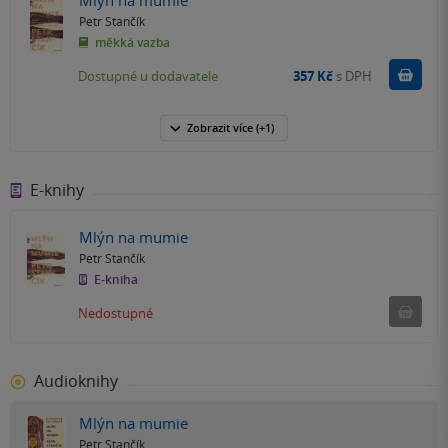
Mlýn na mumie
Petr Stančík
měkká vazba
Do k
Dostupné u dodavatele
357 Kč
s DPH
Zobrazit
více
(+1)
E-knihy
Mlýn na mumie
Petr Stančík
E-kniha
Nedostu
Nedostupné
Audioknihy
Mlýn na mumie
Petr Stančík