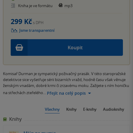
Kniha je ve formátu
mp3
299 Kč
s DPH
Jsme transparentní
Koupit
Komisař Durman je sympatický poživačný prasák. V této staropražské
detektivce sice vyšetřuje sérii bizarních vražd, hodně času však věnuje
ženským vnadám, dobré krmi či zrzavému moku. Zažijete s ním honičku
na střechách zteřelého…
Přejít na celý popis
Všechny
Knihy
E-knihy
Audioknihy
Knihy