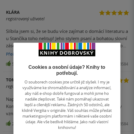
KLÁRA
registrovaný uživatel
Slíbila jsem si, že se budu více zajímat o domácí literaturu a
u Stančíka toho nelituji! Jeho stylem psaní a bohatou slovní
zásobou jsem doslova uhranuta. Andělí vejce se mi líbilo
hodně, ale z mlýnu jsem na větvi. Opravdu skvostné a
Přečíst
více
vřele doporučuji:-)
55
Kniha, Druhé město, 2013, 9788072273584
Cookies a osobní údaje? Knihy to
potřebují.
TOMÁŠ
O souborech cookies jste určitě již slyšeli. I my je
registrovaný uživatel
využíváme ke shromažďování a analýze informací,
aby náš e-shop dobře fungoval a mohli jsme ho
Naprostá bomba. Krásně vykresleno, zajímavá zápletka.
nadále zlepšovat. Také nám pomáhají ukazovat
lepší a cílenější reklamu. Žádných 50 odstínů, ale
Komisař Durman rozhodně uměl žít. Bylo by fajn, kdyby
klidně Vergilia v originále. Váš souhlas může předat
vznikl sequel.
marketingovým platformám i některé vaše osobní
údaje. Ale vše bedlivě hlídáme. Jako naši vlastní
23
Kniha, Druhé město, 2013, 9788072273584
knihovnu!