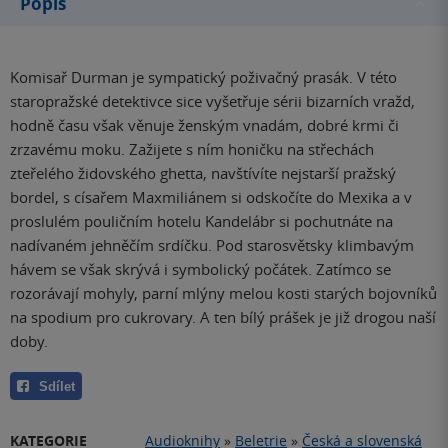
Popis
Komisař Durman je sympatický poživačný prasák. V této
staropražské detektivce sice vyšetřuje sérii bizarních vražd,
hodně času však věnuje ženským vnadám, dobré krmi či
zrzavému moku. Zažijete s ním honičku na střechách
zteřelého židovského ghetta, navštívíte nejstarší pražský
bordel, s císařem Maxmiliánem si odskočíte do Mexika a v
proslulém pouličním hotelu Kandelábr si pochutnáte na
nadívaném jehněčím srdíčku. Pod starosvětsky klimbavým
hávem se však skrývá i symbolický počátek. Zatímco se
rozorávají mohyly, parní mlýny melou kosti starých bojovníků
na spodium pro cukrovary. A ten bílý prášek je již drogou naší
doby.
Sdílet
KATEGORIE
Audioknihy
»
Beletrie
»
Česká a slovenská