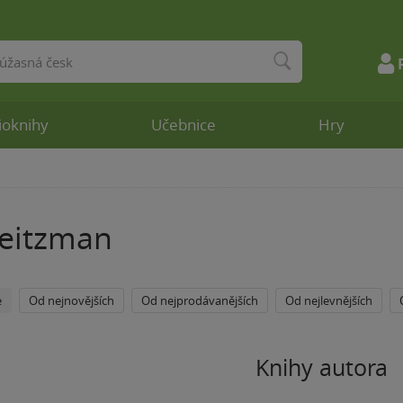
ioknihy
Učebnice
Hry
leitzman
e
Od nejnovějších
Od nejprodávanějších
Od nejlevnějších
Knihy autora