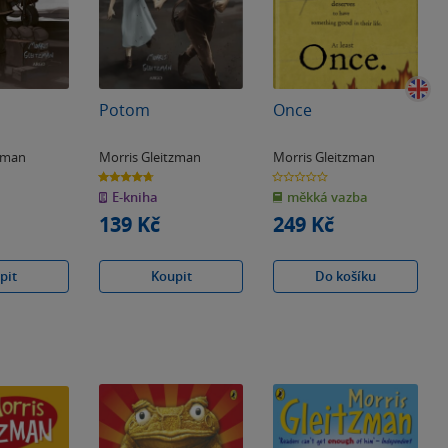
Potom
Once
tzman
Morris Gleitzman
Morris Gleitzman
4.7
0.0
z
z
E-kniha
měkká vazba
5
5
hvězdiček
hvězdiček
139 Kč
249 Kč
pit
Koupit
Do košíku