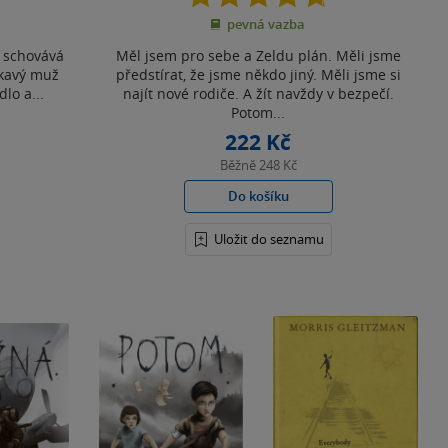
z
pevná vazba
5
hvězdiček
y schovává
Měl jsem pro sebe a Zeldu plán. Měli jsme
askavý muž
předstírat, že jsme někdo jiný. Měli jsme si
lo a...
najít nové rodiče. A žít navždy v bezpečí.
Potom...
222 Kč
Běžně
248 Kč
Do košíku
Uložit do seznamu