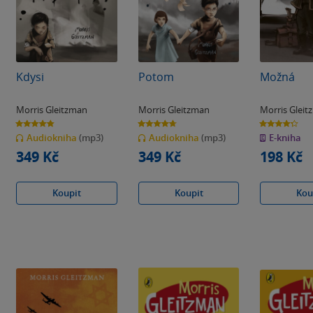
Kdysi
Potom
Možná
Morris Gleitzman
Morris Gleitzman
Morris Glei
4.8
4.7
4.3
z
z
z
Audiokniha
(mp3)
Audiokniha
(mp3)
E-kniha
5
5
5
hvězdiček
hvězdiček
hvězdiček
349 Kč
349 Kč
198 Kč
Koupit
Koupit
Kou