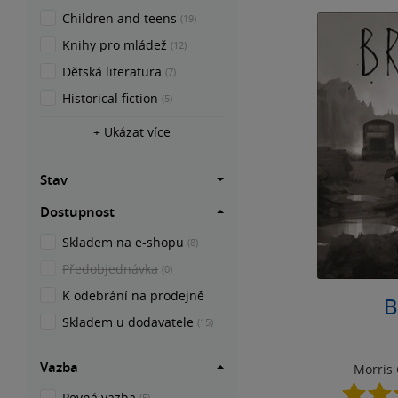
Children and teens
(19)
Knihy pro mládež
(12)
Dětská literatura
(7)
Historical fiction
(5)
+ Ukázat více
Stav
Dostupnost
Skladem na e-shopu
(8)
Předobjednávka
(0)
K odebrání na prodejně
B
Skladem u dodavatele
(15)
Vazba
Morris
Pevná vazba
(5)