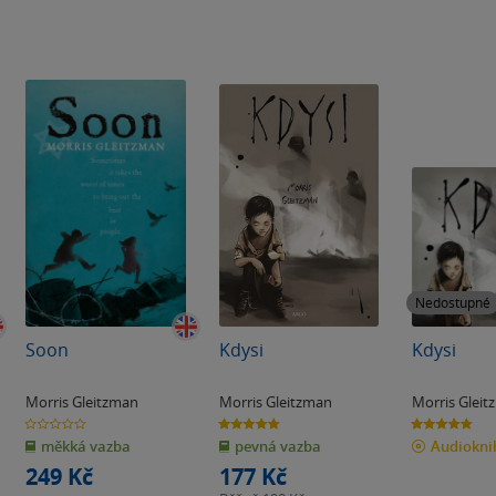
Nedostupné
Soon
Kdysi
Kdysi
Morris Gleitzman
Morris Gleitzman
Morris Glei
0.0
4.8
4.8
z
z
z
měkká vazba
pevná vazba
Audiokn
5
5
5
hvězdiček
hvězdiček
hvězdiček
249 Kč
177 Kč