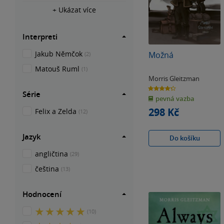
+ Ukázat více
Interpreti
Jakub Němčok
Možná
(2)
Matouš Ruml
(1)
Morris Gleitzman
4.3
Série
z
pevná vazba
5
hvězdiček
298 Kč
Felix a Zelda
(12)
Jazyk
Do košíku
angličtina
(29)
čeština
(13)
Hodnocení
5
(10)
z