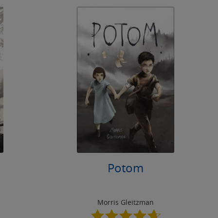
Potom
Morris Gleitzman
4.7