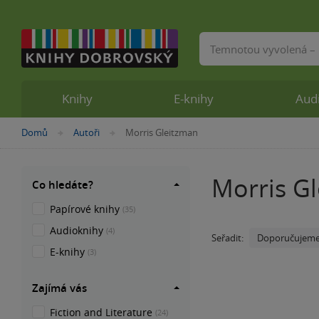
Vyhledávání
Knihy
E-knihy
Aud
Nacházíte
Domů
Autoři
Morris Gleitzman
»
»
se
zde:
Morris G
Co hledáte?
Papírové knihy
(35)
Audioknihy
(4)
Doporučujem
Seřadit:
E-knihy
(3)
Zajímá vás
Fiction and Literature
(24)