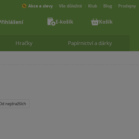
Akce a slevy
Vše důležité
Klub
Blog
Prodejny
E-košík
Košík
Přihlášení
Hračky
Papírnictví a dárky
Od nejdražších