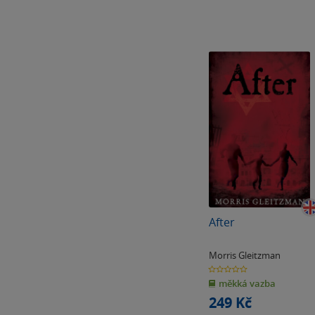
After
Morris Gleitzman
0.0
z
měkká vazba
5
hvězdiček
249 Kč