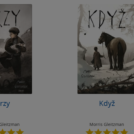
rzy
Když
 Gleitzman
Morris Gleitzman
5.0
4.8