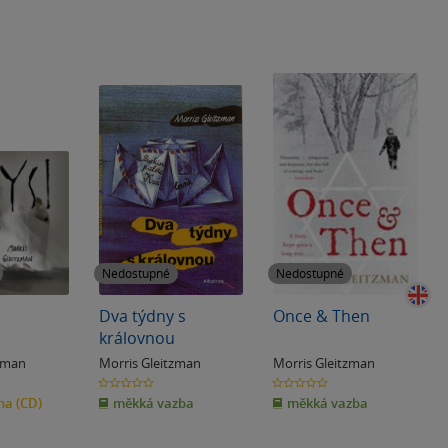
Nedostupné
Nedostupné
Dva týdny s
Once & Then
královnou
tzman
Morris Gleitzman
Morris Gleitzman
0.0
0.0
z
z
iha
(CD)
měkká vazba
měkká vazba
5
5
hvězdiček
hvězdiček