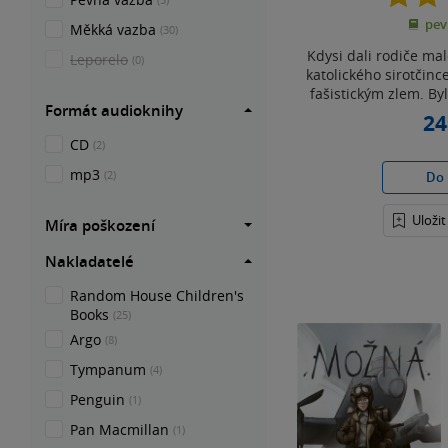
pev
Měkká vazba
(30)
Kdysi dali rodiče ma
Leporelo
(0)
katolického sirotčince
fašistickým zlem. Byl
Formát audioknihy
24
CD
(2)
mp3
(2)
Do 
Uloži
Míra poškození
Nakladatelé
Random House Children's
Books
(25)
Argo
(8)
Tympanum
(4)
Penguin
(1)
Pan Macmillan
(1)