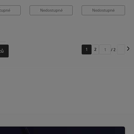
tupné
Nedostupné
Nedostupné
1
2
/ 2
tů
Přejít
na
stránku