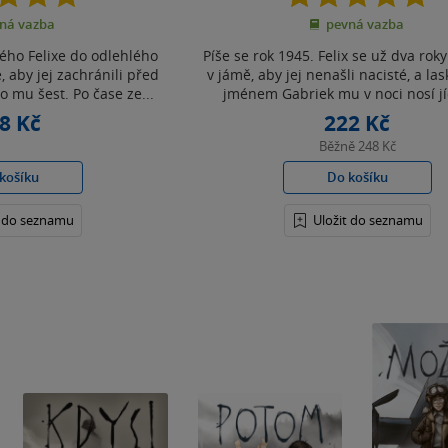
z
z
ná vazba
pevná vazba
5
5
hvězdiček
hvězdiček
lého Felixe do odlehlého
Píše se rok 1945. Felix se už dva rok
, aby jej zachránili před
v jámě, aby jej nenašli nacisté, a l
o mu šest. Po čase ze...
jménem Gabriek mu v noci nosí jíd
8 Kč
222 Kč
Běžně
248 Kč
košíku
Do košíku
t do seznamu
Uložit do seznamu