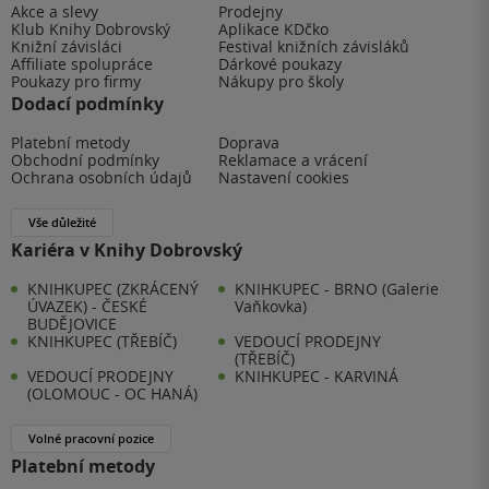
Akce a slevy
Prodejny
Klub Knihy Dobrovský
Aplikace KDčko
Knižní závisláci
Festival knižních závisláků
Affiliate spolupráce
Dárkové poukazy
Poukazy pro firmy
Nákupy pro školy
Dodací podmínky
Platební metody
Doprava
Obchodní podmínky
Reklamace a vrácení
Ochrana osobních údajů
Nastavení cookies
Vše důležité
Kariéra v Knihy Dobrovský
KNIHKUPEC (ZKRÁCENÝ
KNIHKUPEC - BRNO (Galerie
ÚVAZEK) - ČESKÉ
Vaňkovka)
BUDĚJOVICE
KNIHKUPEC (TŘEBÍČ)
VEDOUCÍ PRODEJNY
(TŘEBÍČ)
VEDOUCÍ PRODEJNY
KNIHKUPEC - KARVINÁ
(OLOMOUC - OC HANÁ)
Volné pracovní pozice
Platební metody