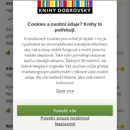
PETRA VAŇKOVÁ
registrovaný uživatel
Zakoupil produkt
Cookies a osobní údaje? Knihy to
Za mě naprosto chaotická kniha. Mnoho postav, mnoho
potřebují.
příběhů a zatím žádná souvislost. Bohužel se asi ke čtení
O souborech cookies jste určitě již slyšeli. I my je
dalšího dílu nedokopu.
využíváme ke shromažďování a analýze informací,
aby náš e-shop dobře fungoval a mohli jsme ho
23
Audiokniha (mp3), Tympanum, 2024,
nadále zlepšovat. Také nám pomáhají ukazovat
lepší a cílenější reklamu. Žádných 50 odstínů, ale
klidně Vergilia v originále. Váš souhlas může předat
AGATHAH
marketingovým platformám i některé vaše osobní
registrovaný uživatel
údaje. Ale vše bedlivě hlídáme. Jako naši vlastní
knihovnu!
Vynikající kniha, skvěle popsané náročné téma Hlučínska.
Zjistit více
Nic není černobílé, příběhy nutí k zamyšlení nad vlastními
dějinami.
Povolit vše
23
Kniha, Littera Silesia, 2018, 9788090545069
Povolit pouze nezbytné
Nastavení
RENATA ŠKROBALOVÁ