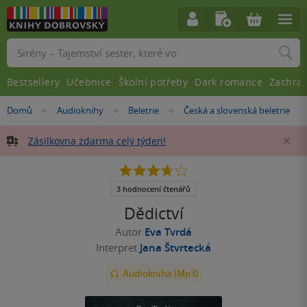
Vyhledávání
Bestsellery
Učebnice
Školní potřeby
Dark romance
Zachra
Nacházíte
Domů
Audioknihy
Beletrie
Česká a slovenská beletrie
»
»
»
se
zde:
Zásilkovna zdarma celý týden!
Za
3.7
z
5
3 hodnocení čtenářů
hvězdiček
Dědictví
Autor
Eva Tvrdá
Interpret
Jana Štvrtecká
Audiokniha (Mp3)