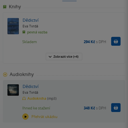
Knihy
Dědictví
Eva Tvrdá
pevná vazba
Do k
Skladem
294 Kč
s DPH
Zobrazit
více
(+4)
Audioknihy
Dědictví
Eva Tvrdá
Audiokniha
(mp3)
Koupit
Ihned ke stažení
348 Kč
s DPH
Přehrát ukázku