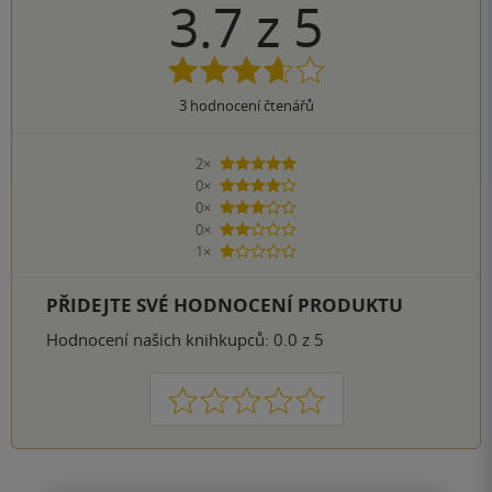
3.7
z
5
3
hodnocení čtenářů
2×
5 hvězdiček
0×
4 hvězdičky
0×
3 hvězdičky
0×
2 hvězdičky
1×
1 hvezdička
PŘIDEJTE SVÉ HODNOCENÍ PRODUKTU
Hodnocení našich knihkupců: 0.0 z 5
1
2
3
4
5