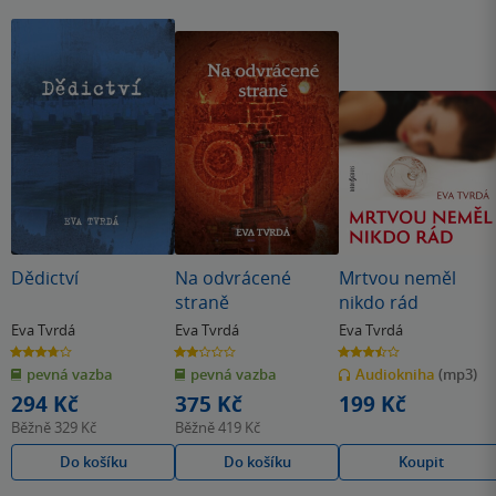
Dědictví
Na odvrácené
Mrtvou neměl
straně
nikdo rád
Eva Tvrdá
Eva Tvrdá
Eva Tvrdá
3.7
2.0
3.5
z
z
z
pevná vazba
pevná vazba
Audiokniha
(mp3)
5
5
5
hvězdiček
hvězdiček
hvězdiček
294 Kč
375 Kč
199 Kč
Běžně
329 Kč
Běžně
419 Kč
Do košíku
Do košíku
Koupit