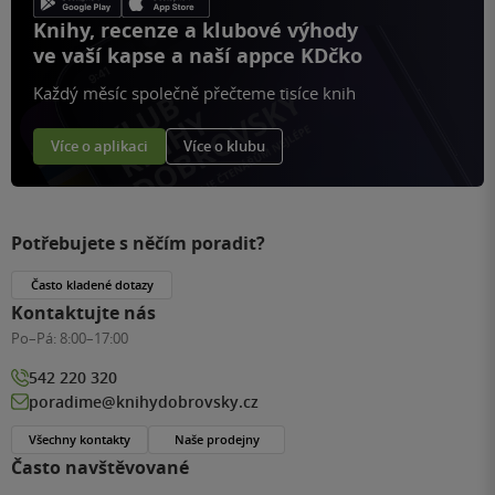
Knihy, recenze a klubové výhody
ve vaší kapse a naší appce KDčko
Každý měsíc společně přečteme tisíce knih
Více o aplikaci
Více o klubu
Potřebujete s něčím poradit?
Často kladené dotazy
Kontaktujte nás
Po–Pá:
8:00–17:00
542 220 320
poradime@knihydobrovsky.cz
Všechny kontakty
Naše prodejny
Často navštěvované