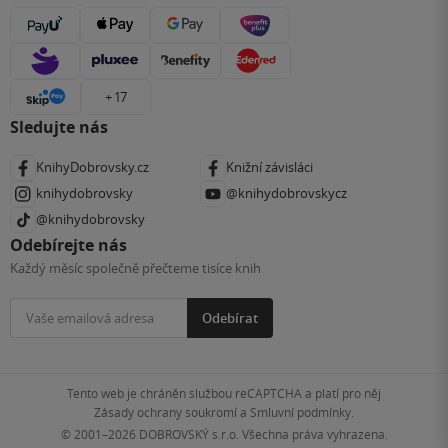
+ 17
Sledujte nás
KnihyDobrovsky.cz
Knižní závisláci
knihydobrovsky
@knihydobrovskycz
@knihydobrovsky
Odebírejte nás
Každý měsíc společně přečteme tisíce knih
Odebírat
Tento web je chráněn službou reCAPTCHA a platí pro něj
Zásady ochrany soukromí
a
Smluvní podmínky
.
© 2001–2026
DOBROVSKÝ s.r.o. Všechna práva vyhrazena.