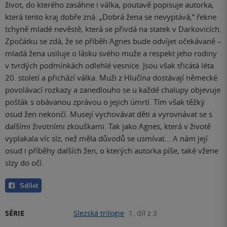
život, do kterého zasáhne i válka, poutavě popisuje autorka,
která tento kraj dobře zná. „Dobrá žena se nevyptává,“ řekne
tchyně mladé nevěstě, která se přivdá na statek v Darkovicích.
Zpočátku se zdá, že se příběh Agnes bude odvíjet očekávaně –
mladá žena usiluje o lásku svého muže a respekt jeho rodiny
v tvrdých podmínkách odlehlé vesnice. Jsou však třicátá léta
20. století a přichází válka. Muži z Hlučína dostávají německé
povolávací rozkazy a zanedlouho se u každé chalupy objevuje
pošťák s obávanou zprávou o jejich úmrtí. Tím však těžký
osud žen nekončí. Musejí vychovávat děti a vyrovnávat se s
dalšími životními zkouškami. Tak jako Agnes, která v životě
vyplakala víc slz, než měla důvodů se usmívat… A nám její
osud i příběhy dalších žen, o kterých autorka píše, také vžene
slzy do očí.
Sdílet
SÉRIE
Slezská trilogie
1. díl z 3