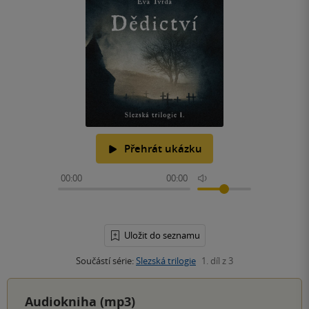
Přehrát ukázku
00:00
00:00
Uložit do seznamu
Součástí série:
Slezská trilogie
1. díl z 3
Audiokniha (mp3)