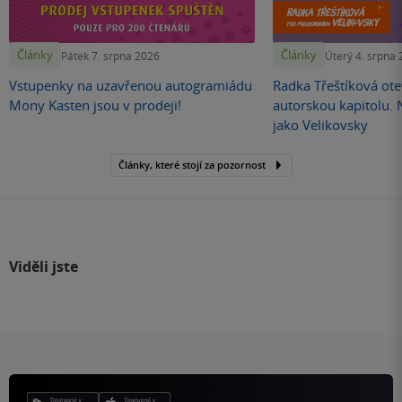
Články
Články
Pátek 7. srpna 2026
Úterý 4. srpna
Vstupenky na uzavřenou autogramiádu
Radka Třeštíková otev
Mony Kasten jsou v prodeji!
autorskou kapitolu.
jako Velikovsky
Články, které stojí za pozornost
Viděli jste