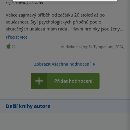
registrovaný uživatel
Velice zajímavý příběh od začátku 20 století až po
současnost. Styl psychologických příběhů podle
skutečných událostí mám ráda . Hlavní hrdinky jsou ženy .
Místy hodně silné , emotivní .
Přečíst
více
21
Audiokniha (mp3), Tympanum, 2024,
Zobrazit všechna hodnocení
Přidat hodnocení
Další knihy autora