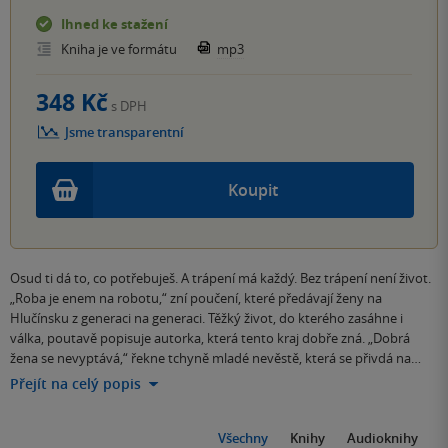
Ihned ke stažení
Kniha je ve formátu
mp3
348 Kč
s DPH
Jsme transparentní
Koupit
Osud ti dá to, co potřebuješ. A trápení má každý. Bez trápení není život.
„Roba je enem na robotu,“ zní poučení, které předávají ženy na
Hlučínsku z generaci na generaci. Těžký život, do kterého zasáhne i
válka, poutavě popisuje autorka, která tento kraj dobře zná. „Dobrá
žena se nevyptává,“ řekne tchyně mladé nevěstě, která se přivdá na…
Přejít na celý popis
Všechny
Knihy
Audioknihy