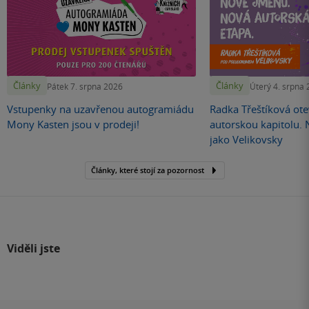
Články
Články
Pátek 7. srpna 2026
Úterý 4. srpna
Vstupenky na uzavřenou autogramiádu
Radka Třeštíková otev
Mony Kasten jsou v prodeji!
autorskou kapitolu.
jako Velikovsky
Články, které stojí za pozornost
Viděli jste