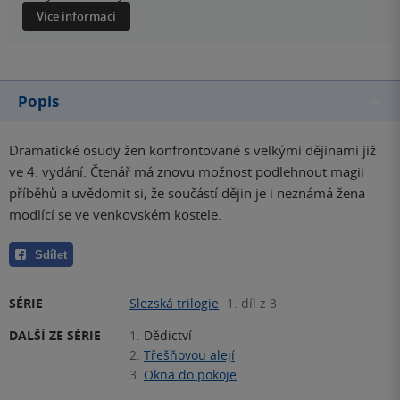
Více informací
Popis
Dramatické osudy žen konfrontované s velkými dějinami již
ve 4. vydání. Čtenář má znovu možnost podlehnout magii
příběhů a uvědomit si, že součástí dějin je i neznámá žena
modlící se ve venkovském kostele.
Sdílet
SÉRIE
Slezská trilogie
1. díl z 3
DALŠÍ ZE SÉRIE
1.
Dědictví
2.
Třešňovou alejí
3.
Okna do pokoje