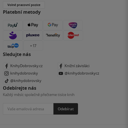
Volné pracovní pozice
Platební metody
+ 17
Sledujte nás
KnihyDobrovsky.cz
Knižní závisláci
knihydobrovsky
@knihydobrovskycz
@knihydobrovsky
Odebírejte nás
Každý měsíc společně přečteme tisíce knih
Odebírat