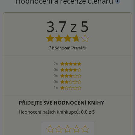
Hodnocení a recenze čtenářů
3.7
z
5
3
hodnocení čtenářů
2×
5 hvězdiček
0×
4 hvězdičky
0×
3 hvězdičky
0×
2 hvězdičky
1×
1 hvezdička
PŘIDEJTE SVÉ HODNOCENÍ KNIHY
Hodnocení našich knihkupců: 0.0 z 5
1
2
3
4
5