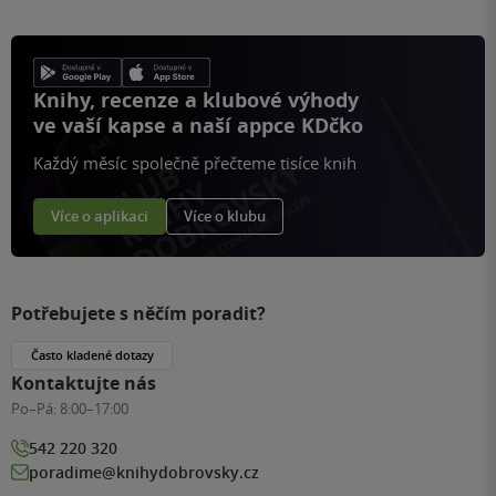
Knihy, recenze a klubové výhody
ve vaší kapse a naší appce KDčko
Každý měsíc společně přečteme tisíce knih
Více o aplikaci
Více o klubu
Potřebujete s něčím poradit?
Často kladené dotazy
Kontaktujte nás
Po–Pá:
8:00–17:00
542 220 320
poradime@knihydobrovsky.cz