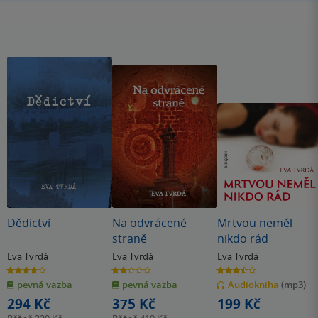
Dědictví
Na odvrácené
Mrtvou neměl
straně
nikdo rád
Eva Tvrdá
Eva Tvrdá
Eva Tvrdá
3.7
2.0
3.5
z
z
z
pevná vazba
pevná vazba
Audiokniha
(mp3)
5
5
5
hvězdiček
hvězdiček
hvězdiček
294 Kč
375 Kč
199 Kč