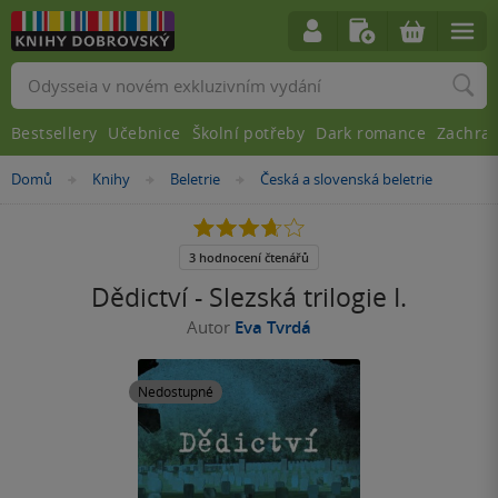
Vyhledávání
Bestsellery
Učebnice
Školní potřeby
Dark romance
Zachra
Nacházíte
Domů
Knihy
Beletrie
Česká a slovenská beletrie
»
»
»
se
zde:
3.7
z
5
3 hodnocení čtenářů
hvězdiček
Dědictví - Slezská trilogie I.
Autor
Eva Tvrdá
Nedostupné