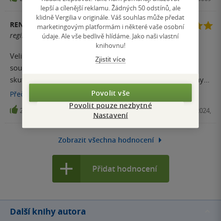
lepší a cílenější reklamu. Žádných 50 odstínů, ale
klidně Vergilia v originále. Váš souhlas může předat
RENATA ŠKROBALOVÁ
marketingovým platformám i některé vaše osobní
registrovaný uživatel
údaje. Ale vše bedlivě hlídáme. Jako naši vlastní
knihovnu!
Velice zajímavý příběh od začátku 20 století až po
Zjistit více
současnost. Styl psychologických příběhů podle
skutečných událostí mám ráda . Hlavní hrdinky jsou ženy .
Místy hodně silné , emotivní .
Povolit vše
Přečíst
více
Povolit pouze nezbytné
21
Audiokniha (mp3), Tympanum, 2024,
Nastavení
Zobrazit všechna hodnocení
Přidat hodnocení
Další knihy autora