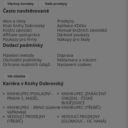
Všechny kontakty
Naše prodejny
Často navštěvované
Akce a slevy
Prodejny
Klub Knihy Dobrovský
Aplikace KDčko
Knižní závisláci
Festival knižních závisláků
Affiliate spolupráce
Dárkové poukazy
Poukazy pro firmy
Nákupy pro školy
Dodací podmínky
Platební metody
Doprava
Obchodní podmínky
Reklamace a vrácení
Ochrana osobních údajů
Nastavení cookies
Vše důležité
Kariéra v Knihy Dobrovský
KNIHKUPEC/POKLADNÍ -
KNIHKUPEC (ZKRÁCENÝ
PRAHA 5, ANDĚL
ÚVAZEK) - ČESKÉ
BUDĚJOVICE
KNIHKUPEC - BRNO (Galerie
KNIHKUPEC (TŘEBÍČ)
Vaňkovka)
VEDOUCÍ PRODEJNY
VEDOUCÍ PRODEJNY
(TŘEBÍČ)
(OLOMOUC - OC HANÁ)