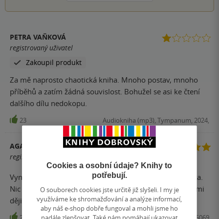
PETRA VAŇKOVÁ
registrovaný uživatel
Zakoupil produkt
Za mě naprosto chaotická kniha. Mnoho postav, mnoho
příběhů a zatím žádná souvislost. Bohužel se asi ke čtení
dalšího dílu nedokopu.
23
Audiokniha (mp3), Tympanum, 2024,
AGATHAH
registrovaný uživatel
Cookies a osobní údaje? Knihy to
potřebují.
Vynikající kniha, skvěle popsané náročné téma Hlučínska.
Nic není černobílé, příběhy nutí k zamyšlení nad vlastními
O souborech cookies jste určitě již slyšeli. I my je
využíváme ke shromažďování a analýze informací,
dějinami.
aby náš e-shop dobře fungoval a mohli jsme ho
nadále zlepšovat. Také nám pomáhají ukazovat
23
Kniha, Littera Silesia, 2018, 9788090545069