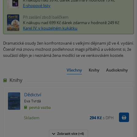
K nákupu nad 99 Kč
dárek zdarma
v hodnotě 19 Kč
E-shopové listy
Při zaslání zboží balíčkem
K nákupu nad 699 Kč
dárek zdarma
v hodnotě 249 Kč
Karel IV. v kouzelném kukátku
Dramatické osudy žen konfrontované s velkými dějinami již ve 4. vydání.
Čtenář má znovu možnost podlehnout magii příběhů a uvědomit si, že
součástí dějin je i neznámá žena modlící se ve venkovském kostele.
Všechny
Knihy
Audioknihy
Knihy
Dědictví
Eva Tvrdá
pevná vazba
Do k
Skladem
294 Kč
s DPH
Zobrazit
více
(+4)