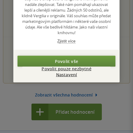
nadále zlepšovat. Také nám pomáhají ukazovat
0×
5 hvězdiček
lepší a cílenější reklamu. Žádných 50 odstínů, ale
1×
4 hvězdičky
klidně Vergilia v originále. Váš souhlas může předat
0×
3 hvězdičky
marketingovým platformám i některé vaše osobní
0×
2 hvězdičky
údaje. Ale vše bedlivě hlídáme. Jako naši vlastní
0×
1 hvezdička
knihovnu!
Zjistit více
PŘIDEJTE SVÉ HODNOCENÍ KNIHY
Hodnocení našich knihkupců: 0.0 z 5
Povolit vše
Povolit pouze nezbytné
1
2
3
4
5
Nastavení
Zobrazit všechna hodnocení
Přidat hodnocení