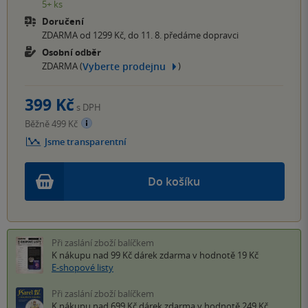
5+ ks
Doručení
ZDARMA od 1299 Kč, do 11. 8. předáme dopravci
Osobní odběr
Vyberte prodejnu
ZDARMA (
)
399 Kč
s DPH
Běžně 499 Kč
Jsme transparentní
Do košíku
Při zaslání zboží balíčkem
K nákupu nad 99 Kč
dárek zdarma
v hodnotě 19 Kč
E-shopové listy
Při zaslání zboží balíčkem
K nákupu nad 699 Kč
dárek zdarma
v hodnotě 249 Kč