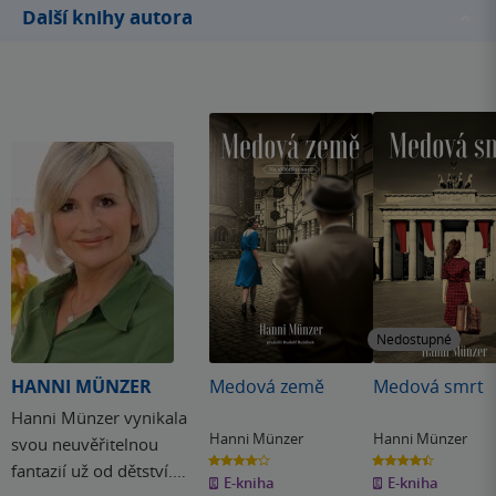
Další knihy autora
Nedostupné
HANNI MÜNZER
Medová země
Medová smrt
Hanni Münzer vynikala
Hanni Münzer
Hanni Münzer
svou neuvěřitelnou
4.0
4.4
fantazií už od dětství.
z
z
E-kniha
E-kniha
5
5
hvězdiček
hvězdiček