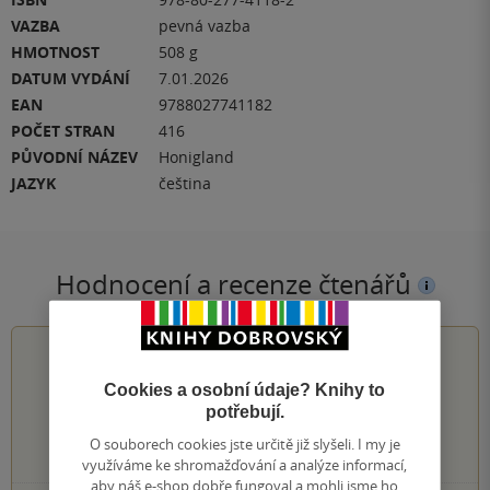
VAZBA
pevná vazba
HMOTNOST
508 g
DATUM VYDÁNÍ
7.01.2026
EAN
9788027741182
POČET STRAN
416
PŮVODNÍ NÁZEV
Honigland
JAZYK
čeština
Hodnocení a recenze čtenářů
4.0
z
5
Cookies a osobní údaje? Knihy to
potřebují.
O souborech cookies jste určitě již slyšeli. I my je
1
hodnocení čtenářů
využíváme ke shromažďování a analýze informací,
aby náš e-shop dobře fungoval a mohli jsme ho