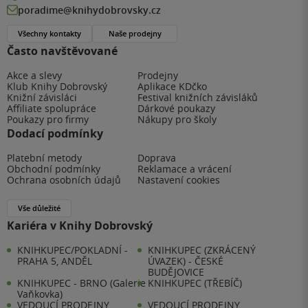
poradime@knihydobrovsky.cz
Všechny kontakty
Naše prodejny
Často navštěvované
Akce a slevy
Prodejny
Klub Knihy Dobrovský
Aplikace KDčko
Knižní závisláci
Festival knižních závisláků
Affiliate spolupráce
Dárkové poukazy
Poukazy pro firmy
Nákupy pro školy
Dodací podmínky
Platební metody
Doprava
Obchodní podmínky
Reklamace a vrácení
Ochrana osobních údajů
Nastavení cookies
Vše důležité
Kariéra v Knihy Dobrovský
KNIHKUPEC/POKLADNÍ -
KNIHKUPEC (ZKRÁCENÝ
PRAHA 5, ANDĚL
ÚVAZEK) - ČESKÉ
BUDĚJOVICE
KNIHKUPEC - BRNO (Galerie
KNIHKUPEC (TŘEBÍČ)
Vaňkovka)
VEDOUCÍ PRODEJNY
VEDOUCÍ PRODEJNY