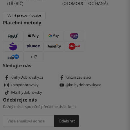
(TŘEBÍČ)
(OLOMOUC - OC HANÁ)
Volné pracovní pozice
Platební metody
+ 17
Sledujte nás
KnihyDobrovsky.cz
Knižní závisláci
knihydobrovsky
@knihydobrovskycz
@knihydobrovsky
Odebírejte nás
Každý měsíc společně přečteme tisíce knih
Odebírat