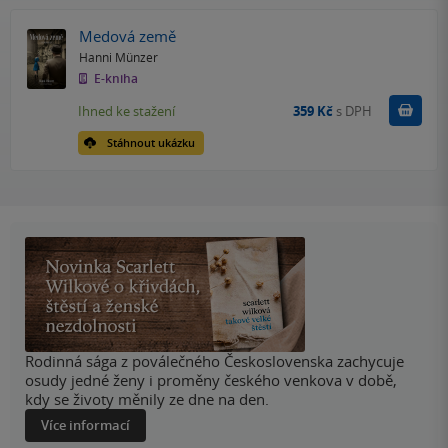
Medová země
Hanni Münzer
E-kniha
Koupit
Ihned ke stažení
359 Kč
s DPH
Stáhnout ukázku
Rodinná sága z poválečného Československa zachycuje
osudy jedné ženy i proměny českého venkova v době,
kdy se životy měnily ze dne na den.
Více informací