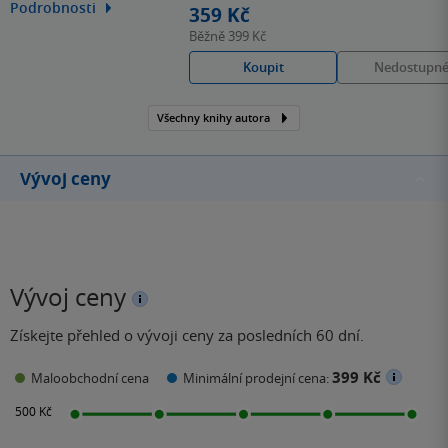
Miluje knihy a tak není
Podrobnosti
359 Kč
divu, že jí historie své
Běžně
399 Kč
rodiny přiměla sepsat
Koupit
Nedostupn
také knihu vlastní.
Všechny knihy autora
Vývoj ceny
Vývoj ceny
Získejte přehled o vývoji ceny za posledních 60 dní.
399 Kč
Maloobchodní cena
Minimální prodejní cena: