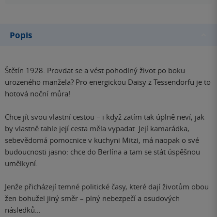
Popis
Štětín 1928: Provdat se a vést pohodlný život po boku
urozeného manžela? Pro energickou Daisy z Tessendorfu je to
hotová noční můra!
Chce jít svou vlastní cestou – i když zatím tak úplně neví, jak
by vlastně tahle její cesta měla vypadat. Její kamarádka,
sebevědomá pomocnice v kuchyni Mitzi, má naopak o své
budoucnosti jasno: chce do Berlína a tam se stát úspěšnou
umělkyní.
Jenže přicházejí temné politické časy, které dají životům obou
žen bohužel jiný směr – plný nebezpečí a osudových
následků…