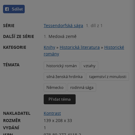
Sdílet
SÉRIE
Tessendorfská sága
1. díl z 1
DALŠÍ ZE SÉRIE
1.
Medová země
KATEGORIE
Knihy
»
Historická literatura
»
Historické
romány
TÉMATA
historický román
vztahy
silná ženská hrdinka
tajemství z minulosti
Německo
rodinná sága
Přidat téma
NAKLADATEL
Kontrast
ROZMĚR
139 x 208 x 33
VYDÁNÍ
1
ISBN
978-80-277-4118-2