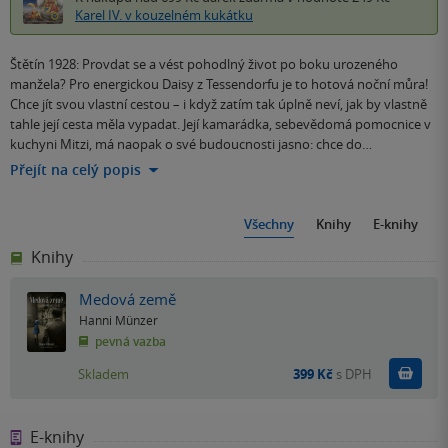
Karel IV. v kouzelném kukátku
Štětín 1928: Provdat se a vést pohodlný život po boku urozeného
manžela? Pro energickou Daisy z Tessendorfu je to hotová noční můra!
Chce jít svou vlastní cestou – i když zatím tak úplně neví, jak by vlastně
tahle její cesta měla vypadat. Její kamarádka, sebevědomá pomocnice v
kuchyni Mitzi, má naopak o své budoucnosti jasno: chce do…
Přejít na celý popis
Všechny
Knihy
E-knihy
Knihy
Medová země
Hanni Münzer
pevná vazba
Do k
Skladem
399 Kč
s DPH
E-knihy