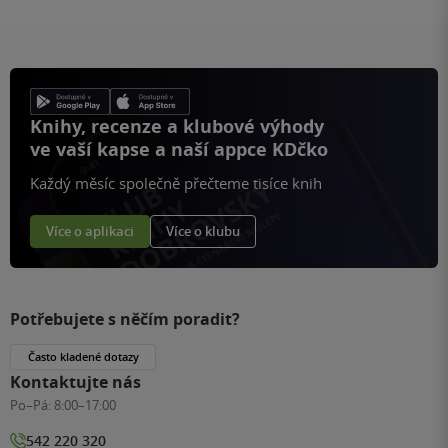
Knihy, recenze a klubové výhody
ve vaší kapse a naší appce KDčko
Každý měsíc společně přečteme tisíce knih
Více o aplikaci
Více o klubu
Potřebujete s něčím poradit?
Často kladené dotazy
Kontaktujte nás
Po–Pá:
8:00–17:00
542 220 320