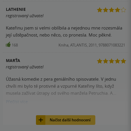
LATHENIE
registrovaný uživatel
Kateřinu jsem si velmi oblíbila a nejednou mne rozesmála
její uštěpačnost, nebo něco, co pronesla. Moc pěkné.
168
Kniha, ATLANTIS, 2011, 9788071083221
MARŤA
registrovaný uživatel
Úžasná komedie z pera geniálního spisovatele. V jednu
chvíli mi bylo té protivné a vzpurné Kateřiny líto, když
musela zažívat útrapy od svého manžela Petruchia. A
úžasný je konec, kdy i ta vzorná a úslužná Bianca odmítne
Přečíst
více
manželovu žádost a vzkáže mu, že jestli něco chce má si za
168
Kniha, ATLANTIS, 2011, 9788071083221
ní přijít sám :-) Kdo by čekal, že jediná žena, jež vyhoví
Načíst další hodnocení
svému manželovi bude ona vzpurná Kateřina? Prostě
úžasná hra :-)