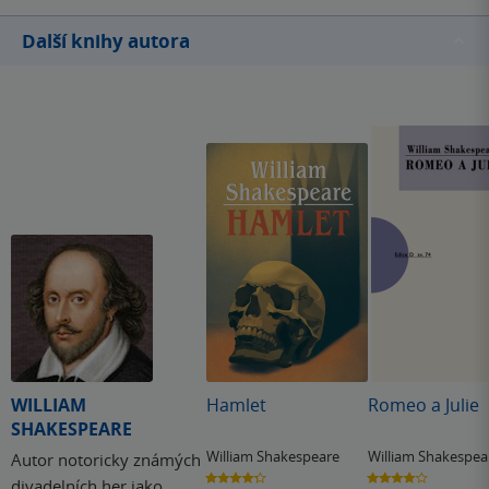
Další knihy autora
WILLIAM
Hamlet
Romeo a Julie
SHAKESPEARE
William Shakespeare
William Shakespea
Autor notoricky známých
4.3
4.1
divadelních her jako
z
z