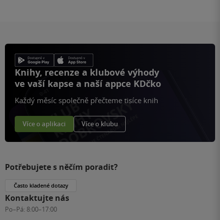
Knihy, recenze a klubové výhody
ve vaší kapse a naší appce KDčko
Každý měsíc společně přečteme tisíce knih
Více o aplikaci
Více o klubu
Potřebujete s něčím poradit?
Často kladené dotazy
Kontaktujte nás
Po–Pá:
8:00–17:00