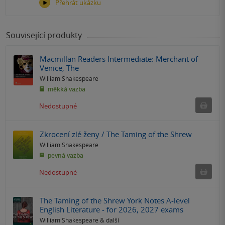
Přehrát ukázku
Související produkty
Macmillan Readers Intermediate: Merchant of
Venice, The
William Shakespeare
měkká vazba
Ned
Nedostupné
Zkrocení zlé ženy / The Taming of the Shrew
William Shakespeare
pevná vazba
Ned
Nedostupné
The Taming of the Shrew York Notes A-level
English Literature - for 2026, 2027 exams
William Shakespeare
& další