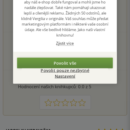
4.0
z
5
aby náš e-shop dobře fungoval a mohli jsme ho
nadále zlepšovat. Také nám pomáhají ukazovat
lepší a cílenější reklamu. Žádných 50 odstínů, ale
klidně Vergilia v originále. Váš souhlas může předat
marketingovým platformám i některé vaše osobní
117
hodnocení čtenářů
údaje. Ale vše bedlivě hlídáme. Jako naši vlastní
knihovnu!
50×
5 hvězdiček
Zjistit více
32×
4 hvězdičky
26×
3 hvězdičky
5×
2 hvězdičky
Povolit vše
4×
1 hvezdička
Povolit pouze nezbytné
Nastavení
PŘIDEJTE SVÉ HODNOCENÍ KNIHY
Hodnocení našich knihkupců: 0.0 z 5
1
2
3
4
5