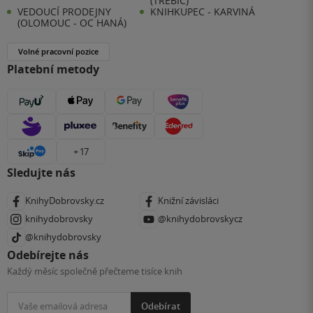
(TŘEBÍČ)
VEDOUCÍ PRODEJNY
KNIHKUPEC - KARVINÁ
(OLOMOUC - OC HANÁ)
Volné pracovní pozice
Platební metody
+ 17
Sledujte nás
KnihyDobrovsky.cz
Knižní závisláci
knihydobrovsky
@knihydobrovskycz
@knihydobrovsky
Odebírejte nás
Každý měsíc společně přečteme tisíce knih
Odebírat