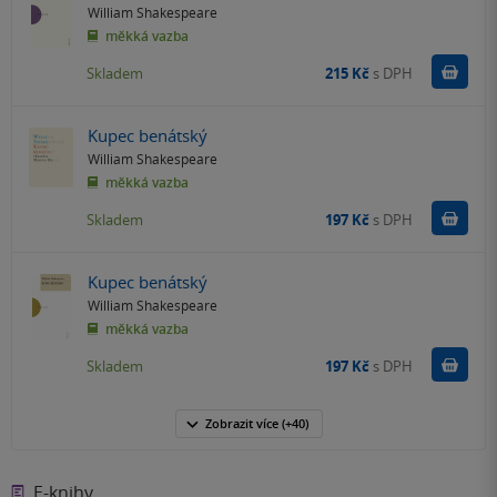
William Shakespeare
měkká vazba
Do k
Skladem
215 Kč
s DPH
Kupec benátský
William Shakespeare
měkká vazba
Do k
Skladem
197 Kč
s DPH
Kupec benátský
William Shakespeare
měkká vazba
Do k
Skladem
197 Kč
s DPH
Zobrazit
více
(+40)
E-knihy