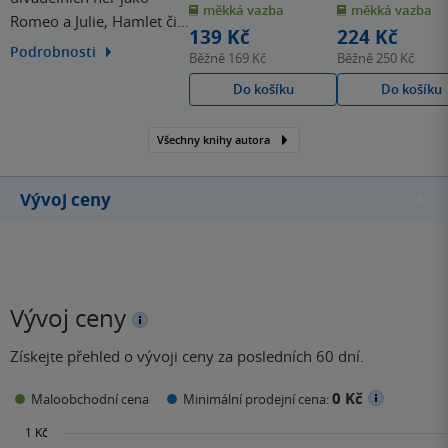
měkká vazba
měkká vazba
5
5
Romeo a Julie, Hamlet či
hvězdiček
hvězdiček
139 Kč
224 Kč
Sen noci svatojánské -
Podrobnosti
Běžně
169 Kč
Běžně
250 Kč
William Shakespeare
Do košíku
Do košíku
proslul jako jeden z
nejpůsobivějších
dramatiků, který kdy žil.
Všechny knihy autora
Jeho dílo je podnes
adaptováno na prknech
Vývoj ceny
divadel po celém světě.
Vývoj ceny
Získejte přehled o vývoji ceny za posledních 60 dní.
0 Kč
Maloobchodní cena
Minimální prodejní cena: