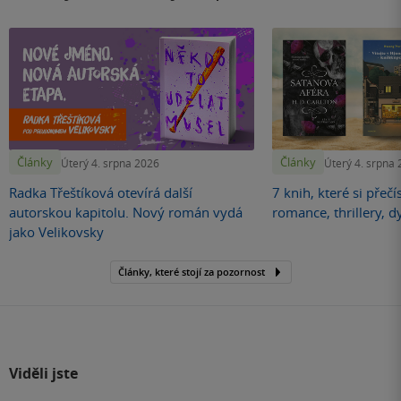
Články
Články
Úterý 4. srpna 2026
Úterý 4. srpna
Radka Třeštíková otevírá další
7 knih, které si přečí
autorskou kapitolu. Nový román vydá
romance, thrillery, d
jako Velikovsky
Články, které stojí za pozornost
Viděli jste