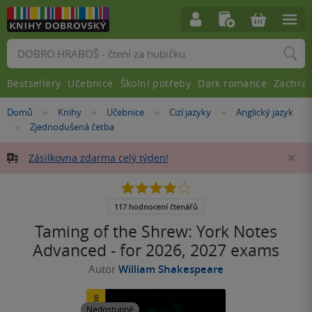
Vyhledávání
Bestsellery
Učebnice
Školní potřeby
Dark romance
Zachra
Nacházíte
Domů
Knihy
Učebnice
Cizí jazyky
Anglický jazyk
»
»
»
»
se
Zjednodušená četba
»
zde:
Zásilkovna zdarma celý týden!
Za
4.0
z
5
117 hodnocení čtenářů
hvězdiček
Taming of the Shrew: York Notes
Advanced - for 2026, 2027 exams
Autor
William Shakespeare
Nedostupné