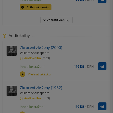
Stáhnout ukázku
Zobrazit
více
(+2)
Audioknihy
Zkrocení zlé ženy (2000)
William Shakespeare
Audiokniha
(mp3)
Koupit
Ihned ke stažení
119 Kč
s DPH
Přehrát ukázku
Zkrocení zlé ženy (1952)
William Shakespeare
Audiokniha
(mp3)
Koupit
Ihned ke stažení
119 Kč
s DPH