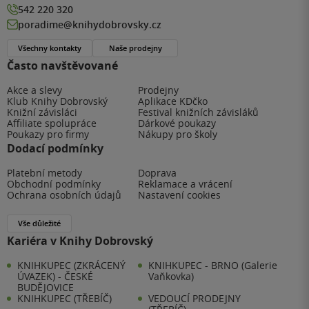
542 220 320
poradime@knihydobrovsky.cz
Všechny kontakty
Naše prodejny
Často navštěvované
Akce a slevy
Prodejny
Klub Knihy Dobrovský
Aplikace KDčko
Knižní závisláci
Festival knižních závisláků
Affiliate spolupráce
Dárkové poukazy
Poukazy pro firmy
Nákupy pro školy
Dodací podmínky
Platební metody
Doprava
Obchodní podmínky
Reklamace a vrácení
Ochrana osobních údajů
Nastavení cookies
Vše důležité
Kariéra v Knihy Dobrovský
KNIHKUPEC (ZKRÁCENÝ
KNIHKUPEC - BRNO (Galerie
ÚVAZEK) - ČESKÉ
Vaňkovka)
BUDĚJOVICE
KNIHKUPEC (TŘEBÍČ)
VEDOUCÍ PRODEJNY