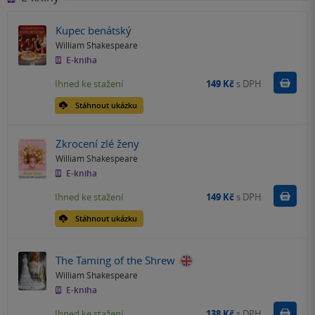
Kupec benátský
William Shakespeare
E-kniha
Koupit
Ihned ke stažení
149 Kč
s DPH
Stáhnout ukázku
Zkrocení zlé ženy
William Shakespeare
E-kniha
Koupit
Ihned ke stažení
149 Kč
s DPH
Stáhnout ukázku
The Taming of the Shrew
William Shakespeare
E-kniha
Koupit
Ihned ke stažení
138 Kč
s DPH