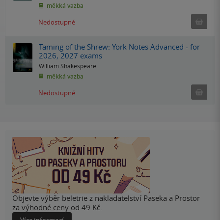
měkká vazba
Ned
Nedostupné
Taming of the Shrew: York Notes Advanced - for
2026, 2027 exams
William Shakespeare
měkká vazba
Ned
Nedostupné
Objevte výběr beletrie z nakladatelství Paseka a Prostor
za výhodné ceny od 49 Kč.