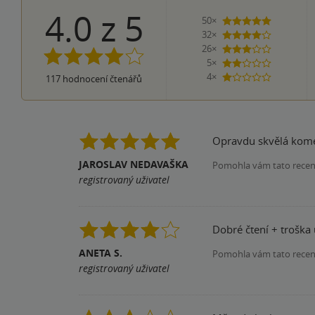
4.0
z
5
50×
5 hvězdiče
32×
4 hvězdičky
26×
3 hvězdičky
5×
2 hvězdičky
4×
117
hodnocení čtenářů
1 hvezdička
Opravdu skvělá kome
JAROSLAV NEDAVAŠKA
Pomohla vám tato rece
registrovaný uživatel
Dobré čtení + troška 
ANETA S.
Pomohla vám tato rece
registrovaný uživatel