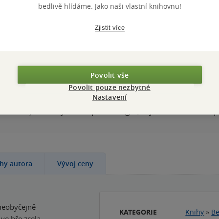
bedlivě hlídáme. Jako naši vlastní knihovnu!
William Shakespeare
měkká vazba
Zjistit více
Povolit vše
Povolit pouze nezbytné
Nastavení
 visí kletba a Jane Airová může být poslední nadějí n
rovaná Janou Eyrovou plná magie, tajemství a nebezp
ihy autora
Vývoj ceny
 neobyčejně
KATEGORIE
Knihy
»
Be
 ve hře zcela