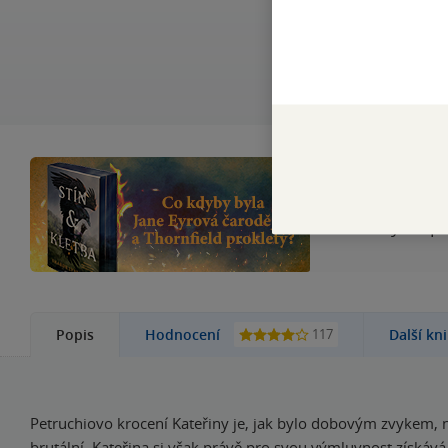
Nad Thornfieldem
romantasy inspi
117
Popis
Hodnocení
Další kn
Petruchiovo krocení Kateřiny je, jak bylo dobovým zvykem,
brutální. Kateřina si však právě pro svou výmluvnost získává