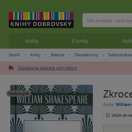
Vyhledávání
Knihy
E-knihy
Aud
Nacházíte
Domů
Knihy
Beletrie
Divadelní hry
Světové divad
»
»
»
»
se
zde:
Zásilkovna zdarma celý týden!
Zkroce
Nedostupné
Autor
Willia
Uložit do 