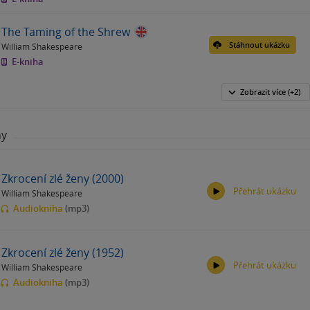
The Taming of the Shrew
Stáhnout ukázku
William Shakespeare
E-kniha
Zobrazit
více
(+2)
hy
Zkrocení zlé ženy (2000)
Přehrát ukázku
William Shakespeare
Audiokniha
(mp3)
Zkrocení zlé ženy (1952)
Přehrát ukázku
William Shakespeare
00:00
00:00
Audiokniha
(mp3)