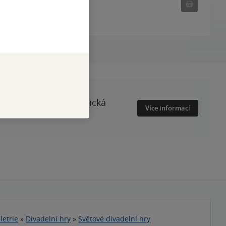
Nedostu
Nedostupné
a její prolomení. Gotická
Více informací
ečí.
letrie
»
Divadelní hry
»
Světové divadelní hry