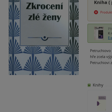
Kniha (
Produkt
Př
K 
E-
Petruchiovo 
hře zcela vý
Petruchiovi 
Knihy