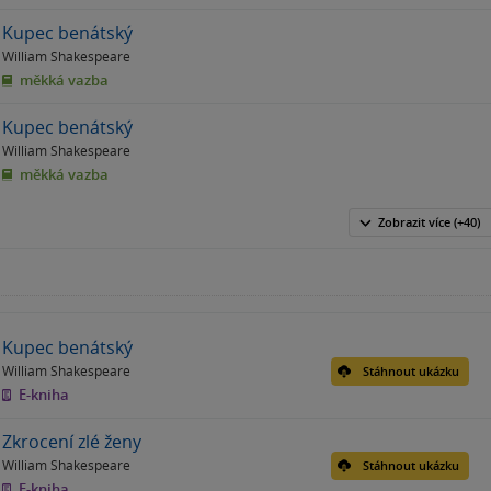
Kupec benátský
William Shakespeare
měkká vazba
Kupec benátský
William Shakespeare
měkká vazba
Zobrazit
více
(+40)
Kupec benátský
William Shakespeare
Stáhnout ukázku
E-kniha
Zkrocení zlé ženy
William Shakespeare
Stáhnout ukázku
E-kniha