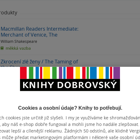
produkty
00:00
00:00
Macmillan Readers Intermediate:
Merchant of Venice, The
William Shakespeare
měkká vazba
Zkrocení zlé ženy / The Taming of
the Shrew
William Shakespeare
pevná vazba
The Taming of the Shrew York
Notes A-level English Literature -
for 2026, 2027 exams
Cookies a osobní údaje? Knihy to potřebují.
William Shakespeare
& další
h cookies jste určitě již slyšeli. I my je využíváme ke shromažďován
měkká vazba
, aby náš e-shop dobře fungoval a mohli jsme ho nadále zlepšovat
vat lepší a cílenější reklamu. Žádných 50 odstínů, ale klidně Vergil
Taming of the Shrew: York Notes
s může předat marketingovým platformám i některé vaše osobní úda
Advanced - for 2026, 2027 exams