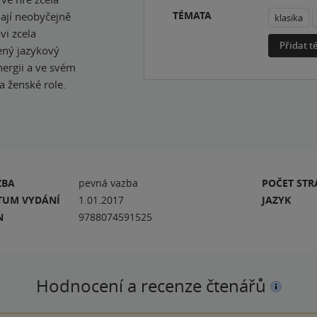
TÉMATA
nají neobyčejně
klasika
vi zcela
Přidat 
ený jazykový
nergii a ve svém
 ženské role.
ZBA
pevná vazba
POČET ST
TUM VYDÁNÍ
1.01.2017
JAZYK
N
9788074591525
Hodnocení a recenze čtenářů