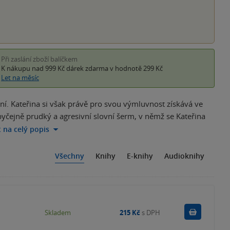
Při zaslání zboží balíčkem
K nákupu nad 999 Kč
dárek zdarma
v hodnotě 299 Kč
Let na měsíc
ní. Kateřina si však právě pro svou výmluvnost získává ve
byčejně prudký a agresivní slovní šerm, v němž se Kateřina
t na celý popis
Všechny
Knihy
E-knihy
Audioknihy
Do košík
Skladem
215 Kč
s DPH