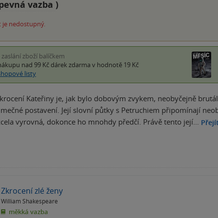
pevná vazba
)
 je nedostupný.
i zaslání zboží balíčkem
nákupu nad 99 Kč
dárek zdarma
v hodnotě 19 Kč
shopové listy
krocení Kateřiny je, jak bylo dobovým zvykem, neobyčejně brutál
jimečné postavení. Její slovní půtky s Petruchiem připomínají neo
zcela vyrovná, dokonce ho mnohdy předčí. Právě tento její…
Přejí
Zkrocení zlé ženy
William Shakespeare
měkká vazba