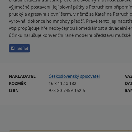
výjimečné postavení. Její slovní půtky s Petruchiem připomí
prudký a agresivní slovní šerm, v němž se Kateřina Petruchio
vyrovná, dokonce ho mnohdy předčí. Právě tento její naostř
vtip propůjčuje hře neobyčejnou komediálnost a divadelní e
účinku narušuje konvenční raně moderní představu mužské a
Sdílet
NAKLADATEL
Československý spisovatel
VA
ROZMĚR
16 x 112 x 182
DA
ISBN
978-80-7459-152-5
EA