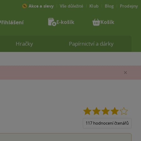
Akce a slevy
Vše důležité
Klub
Blog
Prodejny
E-košík
Košík
Přihlášení
Hračky
Papírnictví a dárky
Zav
4.0
z
5
117 hodnocení čtenářů
hvězdi