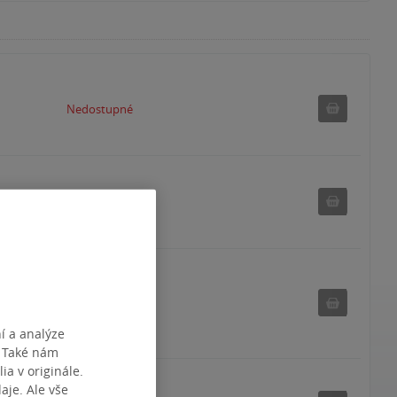
Nedostu
Nedostupné
Nedostu
Nedostupné
Nedostu
Nedostupné
í a analýze
. Také nám
ia v originále.
je. Ale vše