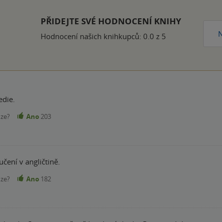
k
PŘIDEJTE SVÉ HODNOCENÍ KNIHY
N
Hodnocení našich knihkupců: 0.0 z 5
die.
nze?
Ano
203
učení v angličtině.
nze?
Ano
182