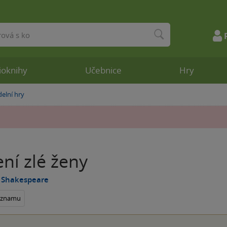
ioknihy
Učebnice
Hry
elní hry
ní zlé ženy
m Shakespeare
seznamu