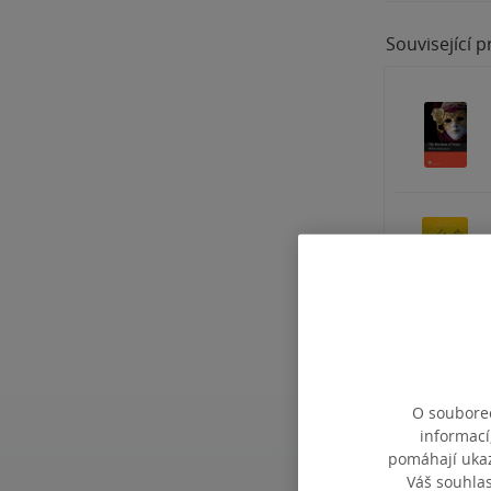
Související 
O souborec
informací
pomáhají ukazo
Váš souhla