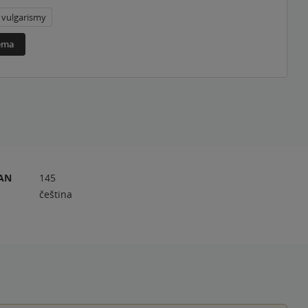
vulgarismy
téma
RAN
145
čeština