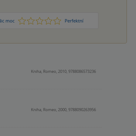
1
2
3
4
5
ic moc
Perfektní
Kniha, Romeo, 2010, 9788086573236
Kniha, Romeo, 2000, 9788090263956