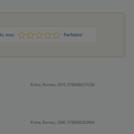
1
2
3
4
5
ic moc
Perfektní
Kniha, Romeo, 2010, 9788086573236
Kniha, Romeo, 2000, 9788090263956