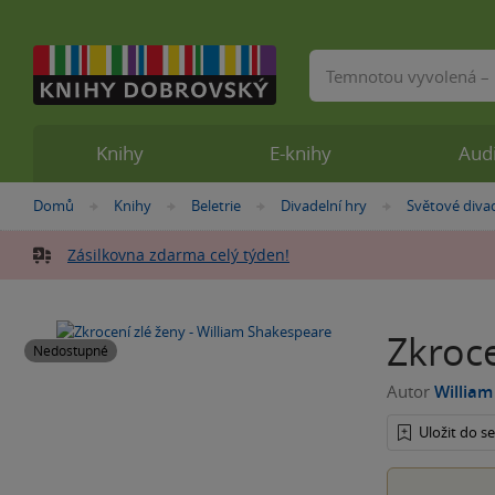
Vyhledávání
Knihy
E-knihy
Aud
Nacházíte
Domů
Knihy
Beletrie
Divadelní hry
Světové divad
»
»
»
»
se
zde:
Zásilkovna zdarma celý týden!
Zkroce
Nedostupné
Autor
Willia
Uložit do 