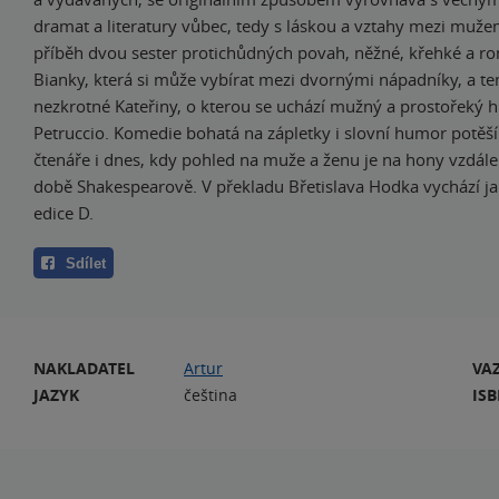
dramat a literatury vůbec, tedy s láskou a vztahy mezi muže
příběh dvou sester protichůdných povah, něžné, křehké a r
Bianky, která si může vybírat mezi dvornými nápadníky, a 
nezkrotné Kateřiny, o kterou se uchází mužný a prostořeký 
Petruccio. Komedie bohatá na zápletky i slovní humor potěší
čtenáře i dnes, kdy pohled na muže a ženu je na hony vzdá
době Shakespearově. V překladu Břetislava Hodka vychází j
edice D.
Sdílet
NAKLADATEL
Artur
VA
JAZYK
čeština
IS