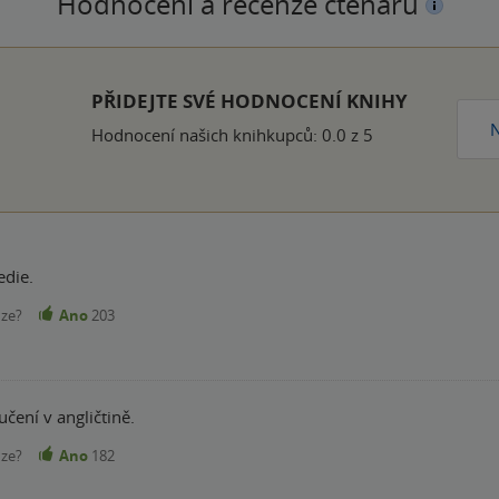
Hodnocení a recenze čtenářů
k
PŘIDEJTE SVÉ HODNOCENÍ KNIHY
N
Hodnocení našich knihkupců: 0.0 z 5
die.
nze?
Ano
203
učení v angličtině.
nze?
Ano
182