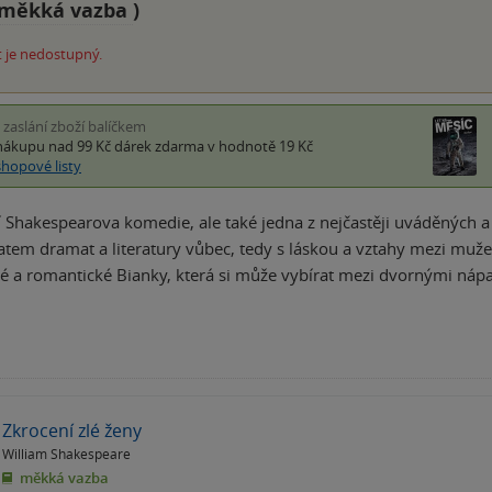
měkká vazba
)
 je nedostupný.
i zaslání zboží balíčkem
nákupu nad 99 Kč
dárek zdarma
v hodnotě 19 Kč
shopové listy
 Shakespearova komedie, ale také jedna z nejčastěji uváděných 
em dramat a literatury vůbec, tedy s láskou a vztahy mezi muže
é a romantické Bianky, která si může vybírat mezi dvornými náp
Zkrocení zlé ženy
William Shakespeare
měkká vazba