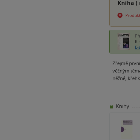
Kniha (
Produkt
Př
K 
E-
Zřejmě první
věčným témat
něžné, křehk
Knihy