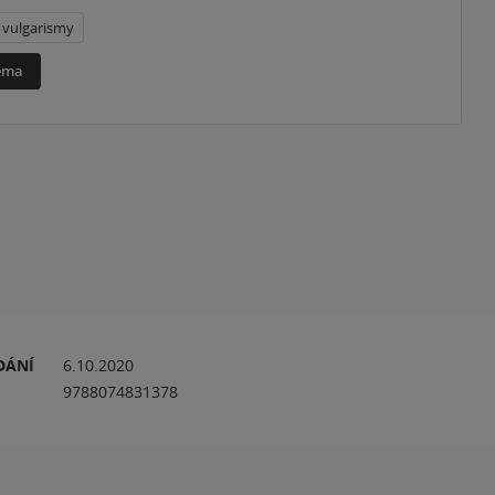
vulgarismy
téma
DÁNÍ
6.10.2020
9788074831378