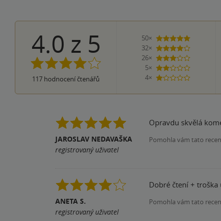
4.0
z
5
50×
5 hvězdiče
32×
4 hvězdičky
26×
3 hvězdičky
5×
2 hvězdičky
4×
117
hodnocení čtenářů
1 hvezdička
Opravdu skvělá kome
JAROSLAV NEDAVAŠKA
Pomohla vám tato rece
registrovaný uživatel
Dobré čtení + troška 
ANETA S.
Pomohla vám tato rece
registrovaný uživatel