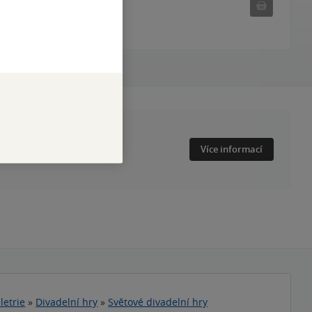
Nedostu
Nedostupné
eny od 49 Kč.
Více informací
letrie
»
Divadelní hry
»
Světové divadelní hry