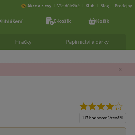
Akce a slevy
Vše důležité
Klub
Blog
Prodejny
E-košík
Košík
Přihlášení
Hračky
Papírnictví a dárky
Zav
4.0
z
5
117 hodnocení čtenářů
hvězdi