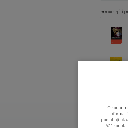
Související 
O souborec
informací
pomáhají ukazo
Váš souhla