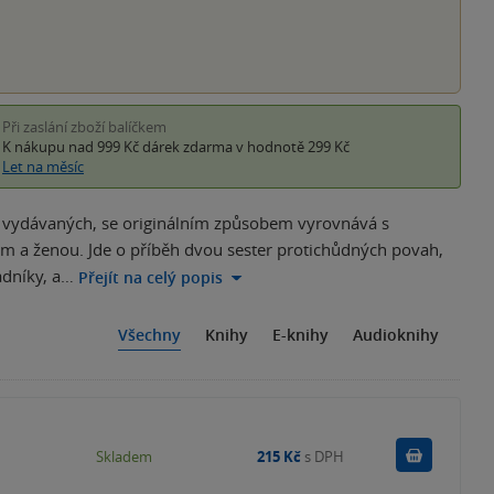
Při zaslání zboží balíčkem
K nákupu nad 999 Kč
dárek zdarma
v hodnotě 299 Kč
Let na měsíc
a vydávaných, se originálním způsobem vyrovnává s
m a ženou. Jde o příběh dvou sester protichůdných povah,
adníky, a…
Přejít na celý popis
Všechny
Knihy
E-knihy
Audioknihy
Do košík
Skladem
215 Kč
s DPH