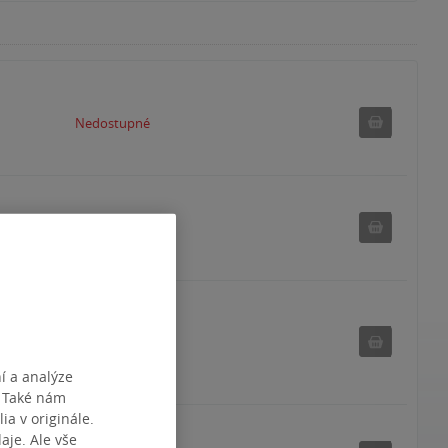
Nedostu
Nedostupné
Nedostu
Nedostupné
Nedostu
Nedostupné
í a analýze
. Také nám
ia v originále.
je. Ale vše