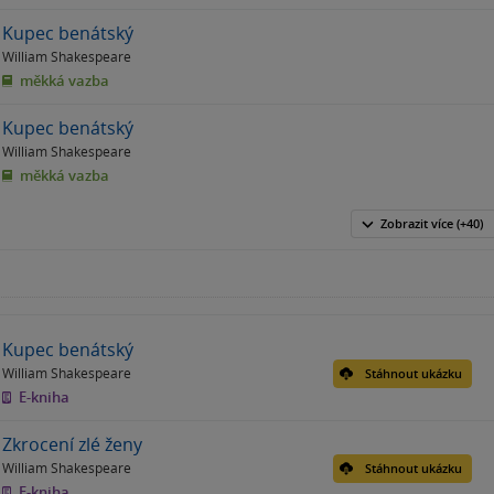
Kupec benátský
William Shakespeare
měkká vazba
Kupec benátský
William Shakespeare
měkká vazba
Zobrazit
více
(+40)
Kupec benátský
William Shakespeare
Stáhnout ukázku
E-kniha
Zkrocení zlé ženy
William Shakespeare
Stáhnout ukázku
E-kniha