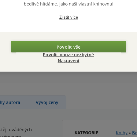
bedlivě hlídáme. Jako naši vlastní knihovnu!
William Shakespeare
měkká vazba
Zjistit více
Povolit vše
Povolit pouze nezbytné
Nastavení
letrie z nakladatelství Paseka a Prostor za výhodné c
ihy autora
Vývoj ceny
stěji uváděných
KATEGORIE
Knihy
»
Be
ým tématem