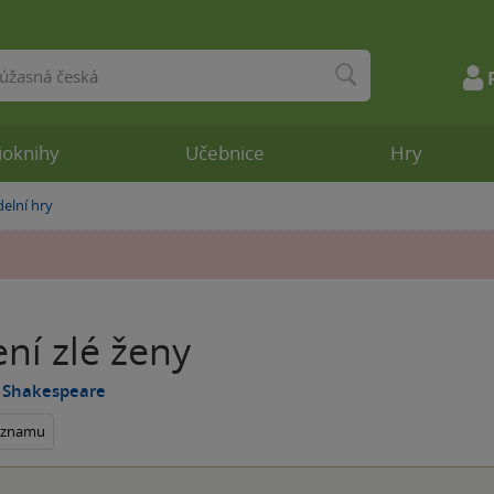
ioknihy
Učebnice
Hry
elní hry
ní zlé ženy
m Shakespeare
seznamu