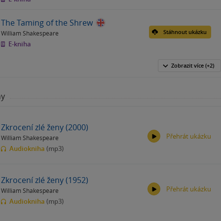
The Taming of the Shrew
Stáhnout ukázku
William Shakespeare
E-kniha
Zobrazit
více
(+2)
hy
Zkrocení zlé ženy (2000)
Přehrát ukázku
William Shakespeare
Audiokniha
(mp3)
Zkrocení zlé ženy (1952)
Přehrát ukázku
William Shakespeare
00:00
00:00
Audiokniha
(mp3)