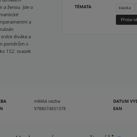
TÉMATA
m a ženou. Jde o
klasika
omantické
Přidat 
temperamentní a
hrubián
 srdce diváka a
len poměrům v
ako 152. svazek
ZBA
měkká vazba
DATUM VY
BN
9788074831378
EAN