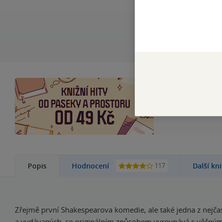
Objevte výběr be
117
Popis
Hodnocení
Další kn
Zřejmě první Shakespearova komedie, ale také jedna z nejča
a vydávaných, se originálním způsobem vyrovnává s věčn