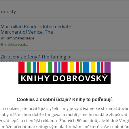
produkty
00:00
00:00
Macmillan Readers Intermediate:
Merchant of Venice, The
William Shakespeare
měkká vazba
Zkrocení zlé ženy / The Taming of
the Shrew
William Shakespeare
pevná vazba
The Taming of the Shrew York
Notes A-level English Literature -
for 2026, 2027 exams
Cookies a osobní údaje? Knihy to potřebují.
William Shakespeare
& další
h cookies jste určitě již slyšeli. I my je využíváme ke shromažďován
měkká vazba
, aby náš e-shop dobře fungoval a mohli jsme ho nadále zlepšovat
vat lepší a cílenější reklamu. Žádných 50 odstínů, ale klidně Vergil
Taming of the Shrew: York Notes
s může předat marketingovým platformám i některé vaše osobní úda
Advanced - for 2026, 2027 exams