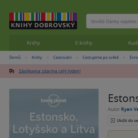
Vyhledávání
Knihy
E-knihy
Aud
Nacházíte
Domů
Knihy
Cestování
Cestujeme po světě
Evr
»
»
»
»
se
zde:
Zásilkovna zdarma celý týden!
Estons
Autor
Ryan V
Uložit do 