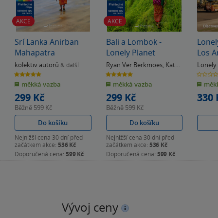
AKCE
AKCE
Srí Lanka Anirban
Bali a Lombok -
Lonel
Mahapatra
Lonely Planet
Los A
kolektiv autorů
Ryan Ver Berkmoes
,
Kate
Lonely
& další
Morgan
Berkm
5.0
5.0
0.0
z
z
z
měkká vazba
měkká vazba
měkk
5
5
5
hvězdiček
hvězdiček
hvězdiče
299 Kč
299 Kč
330 
Běžně
599 Kč
Běžně
599 Kč
Do košíku
Do košíku
Nejnižší cena 30 dní před
Nejnižší cena 30 dní před
začátkem akce:
536 Kč
začátkem akce:
536 Kč
Doporučená cena:
599 Kč
Doporučená cena:
599 Kč
Vývoj ceny