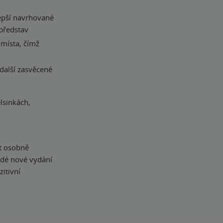
lepší navrhované
 představ
 místa, čímž
 další zasvěcené
lsinkách,
et osobně
aždé nové vydání
itivní