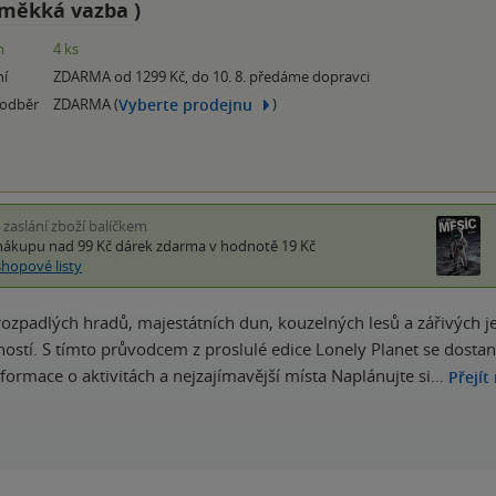
měkká vazba
)
m
4 ks
ní
ZDARMA od 1299 Kč, do 10. 8. předáme dopravci
Vyberte prodejnu
 odběr
ZDARMA (
)
i zaslání zboží balíčkem
nákupu nad 99 Kč
dárek zdarma
v hodnotě 19 Kč
shopové listy
rozpadlých hradů, majestátních dun, kouzelných lesů a zářivých je
ností. S tímto průvodcem z proslulé edice Lonely Planet se dostane
informace o aktivitách a nejzajímavější místa Naplánujte si…
Přejít