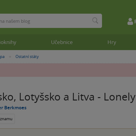
ioknihy
Učebnice
Hry
opa
Ostatní státy
»
ko, Lotyšsko a Litva - Lonely
er Berkmoes
seznamu