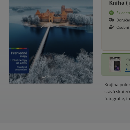
Kniha (
Sklade
Doruče
Osobní
Př
K 
E-
Krajina polo
stává skuteč
fotografie, 