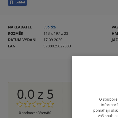
Sdílet
NAKLADATEL
Svojtka
VA
ROZMĚR
113 x 197 x 23
HM
DATUM VYDÁNÍ
17.09.2020
JA
EAN
9788025627389
0.0
z
5
0×
5 hvězdiček
0×
4 hvězdičky
O souborec
0×
3 hvězdičky
informací
0×
2 hvězdičky
pomáhají ukazo
0×
0
hodnocení čtenářů
1 hvezdička
Váš souhla