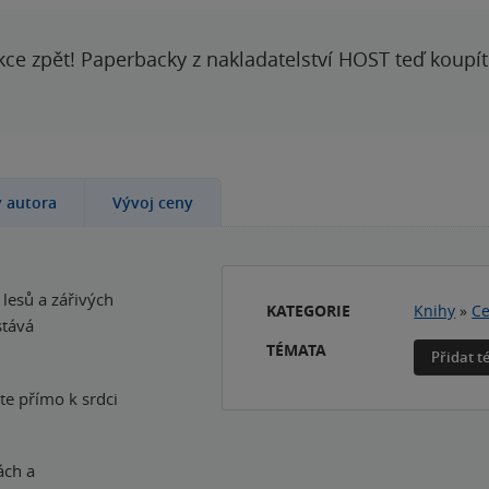
kce zpět! Paperbacky z nakladatelství HOST teď koupí
y autora
Vývoj ceny
lesů a zářivých
KATEGORIE
Knihy
»
Ce
stává
TÉMATA
Přidat 
te přímo k srdci
ách a