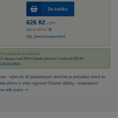
Do košíku
626 Kč
s DPH
Běžně 699 Kč
Jsme transparentní
Při zaslání zboží balíčkem
K nákupu nad 999 Kč
dárek zdarma
v hodnotě 299 Kč
Let na měsíc
zer - výlet do tří pobaltských zemiček je pohádka, která se
te přímo k srdci regionu! Úžasné zážitky - inspirativní
 na celý popis