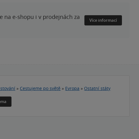
te na e-shopu i v prodejnách za
Více informací
stování
»
Cestujeme po světě
»
Evropa
»
Ostatní státy
téma