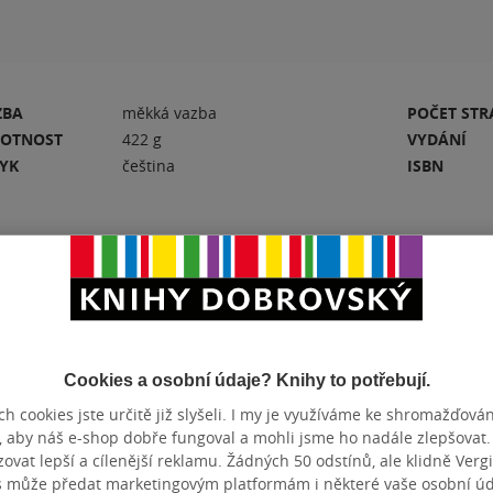
ZBA
měkká vazba
POČET ST
OTNOST
422 g
VYDÁNÍ
ZYK
čeština
ISBN
Hodnocení a recenze čtenářů
Cookies a osobní údaje? Knihy to potřebují.
PŘIDEJTE SVÉ HODNOCENÍ KNIHY
h cookies jste určitě již slyšeli. I my je využíváme ke shromažďován
N
Hodnocení našich knihkupců: 0.0 z 5
, aby náš e-shop dobře fungoval a mohli jsme ho nadále zlepšovat
vat lepší a cílenější reklamu. Žádných 50 odstínů, ale klidně Vergil
s může předat marketingovým platformám i některé vaše osobní úda