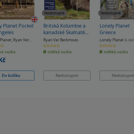
Nedostupné
Nedostupné
y Planet Pocket
Britská Kolumbie a
Lonely Planet
ngeles
kanadské Skalnaté
Greece
hory - Lonely Planet
 Planet
,
Ryan Ver
Ryan Ver Berkmoes
Lonely Planet
& dal
oes
0.0
0.0
z
z
á vazba
měkká vazba
měkká vazba
5
5
k
hvězdiček
hvězdiček
Kč
Do košíku
Nedostupné
Nedostupn