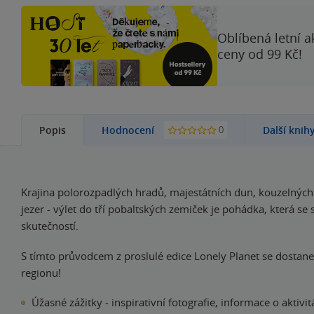
Oblíbená letní a
ceny od 99 Kč!
0
Popis
Hodnocení
Další knih
Krajina polorozpadlých hradů, majestátních dun, kouzelných 
jezer - výlet do tří pobaltských zemiček je pohádka, která se 
skutečností.
S tímto průvodcem z proslulé edice Lonely Planet se dostane
regionu!
Úžasné zážitky - inspirativní fotografie, informace o aktivit