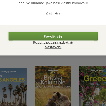
bedlivě hlídáme. Jako naši vlastní knihovnu!
Zjistit více
Přidat hodnocení
Povolit vše
Povolit pouze nezbytné
Nastavení