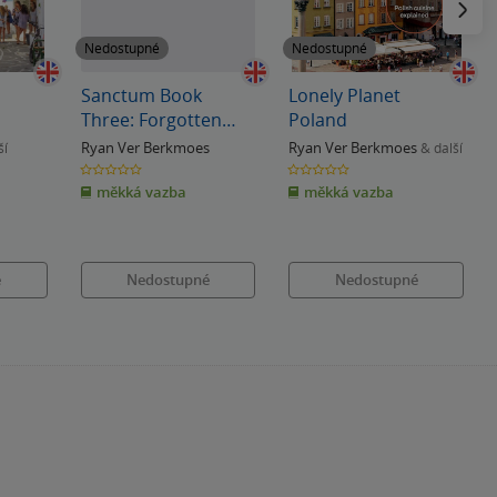
Nedostupné
Nedostupné
Sanctum Book
Lonely Planet
Three: Forgotten
Poland
World
Ryan Ver Berkmoes
Ryan Ver Berkmoes
ší
& další
0.0
0.0
z
z
měkká vazba
měkká vazba
5
5
hvězdiček
hvězdiček
é
Nedostupné
Nedostupné