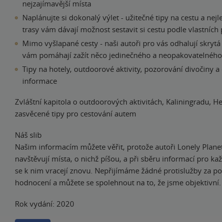
nejzajímavější místa
Naplánujte si dokonalý výlet - užitečné tipy na cestu a nej
trasy vám dávají možnost sestavit si cestu podle vlastních
Mimo vyšlapané cesty - naši autoři pro vás odhalují skrytá
vám pomáhají zažít něco jedinečného a neopakovatelného
Tipy na hotely, outdoorové aktivity, pozorování divočiny a
informace
Zvláštní kapitola o outdoorových aktivitách, Kaliningradu, He
zasvěcené tipy pro cestování autem
Náš slib
Našim informacím můžete věřit, protože autoři Lonely Plan
navštěvují místa, o nichž píšou, a při sběru informací pro k
se k nim vracejí znovu. Nepřijímáme žádné protislužby za poz
hodnocení a můžete se spolehnout na to, že jsme objektivní.
Rok vydání: 2020