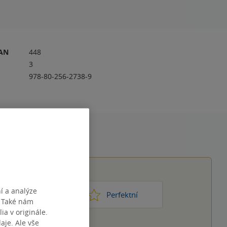
RAN
448
3
978-80-256-2738-9
í a analýze
1
2
3
4
5
ic moc
Perfektní
. Také nám
ia v originále.
je. Ale vše