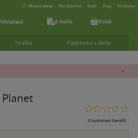
Akce a slevy
Vše důležité
Klub
Blog
Prodejny
E-košík
Košík
Přihlášení
Hračky
Papírnictví a dárky
Zav
 Planet
0.0
z
5
0 hodnocení čtenářů
hvěz