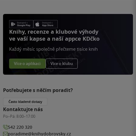
Knihy, recenze a klubové výhody
ve vaší kapse a naší appce KDčko
Každý měsíc společně přečteme tisíce knih
Více o aplikaci
Více o klubu
Potřebujete s něčím poradit?
Často kladené dotazy
Kontaktujte nás
Po–Pá:
8:00–17:00
542 220 320
poradime@knihydobrovsky.cz