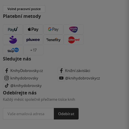
Volné pracovní pozice
Platební metody
+ 17
Sledujte nás
KnihyDobrovsky.cz
Knižní závisláci
knihydobrovsky
@knihydobrovskycz
@knihydobrovsky
Odebírejte nás
Každý měsíc společně přečteme tisíce knih
Odebírat