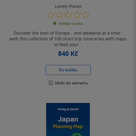
Lonely Planet
0.0
z
měkká vazba
5
hvězdiček
Discover the best of Europe - one weekend at a time -
with this collection of 100 short trip itineraries with maps
to feed your...
840 Kč
Do košíku
Uložit do seznamu