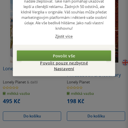
nadále zlepšovat. Také nám pomáhají ukazovat
lepší a cílenější reklamu. Žádných 50 odstínů, ale
klidně Vergilia v originále. Váš souhlas může předat
marketingovým platformám i některé vaše osobní
údaje. Ale vše bedlivě hlídáme. Jako naši vlastní
knihovnu!
Zjistit více
Povolit vše
Povolit pouze nezbytné
Lonely Planet Tunisia
Lonely Planet Nepali
Nastavení
Phrasebook & Dictionary
Lonely Planet
Lonely Planet
& další
0.0
0.0
z
z
měkká vazba
měkká vazba
5
5
hvězdiček
hvězdiček
495 Kč
198 Kč
Do košíku
Do košíku