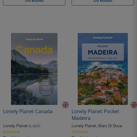
Do košíku
Do košíku
Lonely Planet Canada
Lonely Planet Pocket
Madeira
Lonely Planet
Lonely Planet
,
Marc Di Duca
& další
0.0
0.0
z
z