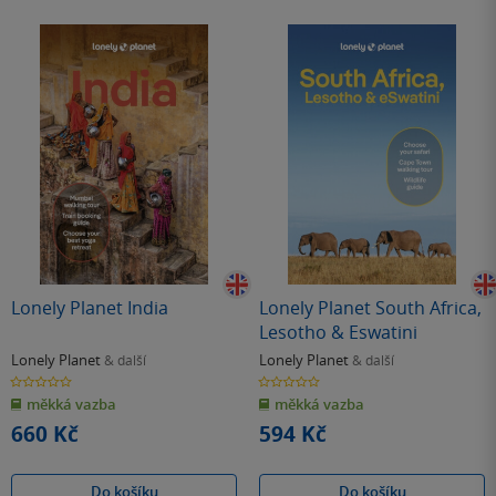
Lonely Planet India
Lonely Planet South Africa,
Lesotho & Eswatini
Lonely Planet
Lonely Planet
& další
& další
0.0
0.0
z
z
měkká vazba
měkká vazba
5
5
hvězdiček
hvězdiček
660 Kč
594 Kč
Do košíku
Do košíku