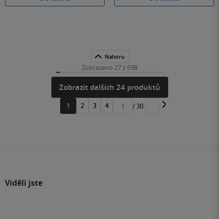
Nahoru
Zobrazeno 27 z 698
Zobrazit dalších 24 produktů
1
2
3
4
/ 30
Přejít
na
stránku
Viděli jste