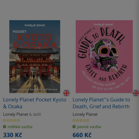
Lonely Planet Pocket Kyoto
Lonely Planet''s Guide to
& Osaka
Death, Grief and Rebirth
Lonely Planet
Lonely Planet
& další
0.0
0.0
z
z
měkká vazba
pevná vazba
5
5
hvězdiček
hvězdiček
330 Kč
660 Kč