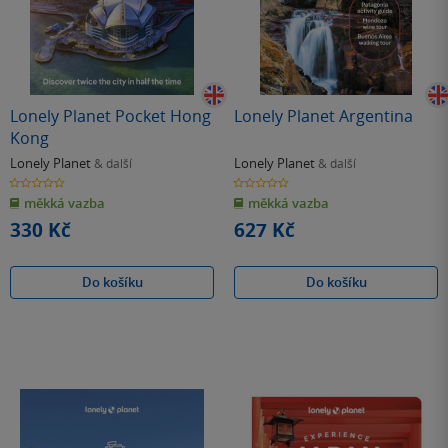
Lonely Planet Pocket Hong
Lonely Planet Argentina
Kong
Lonely Planet
Lonely Planet
& další
& další
0.0
0.0
z
z
měkká vazba
měkká vazba
5
5
hvězdiček
hvězdiček
330 Kč
627 Kč
Do košíku
Do košíku