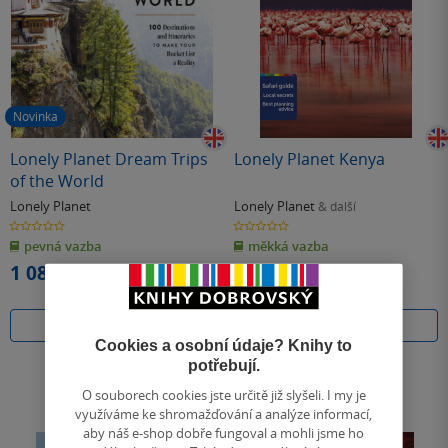
Novinka
Lonely Planet Dream Trips
Lonely Planet Kenya
of the World
Lonely Planet
Lonely Planet
& další
0.0
0.0
z
z
pevná vazba
měkká vazba
5
5
hvězdiček
hvězdiček
1 089 Kč
561 Kč
Do košíku
Do košíku
Cookies a osobní údaje? Knihy to
potřebují.
O souborech cookies jste určitě již slyšeli. I my je
využíváme ke shromažďování a analýze informací,
aby náš e-shop dobře fungoval a mohli jsme ho