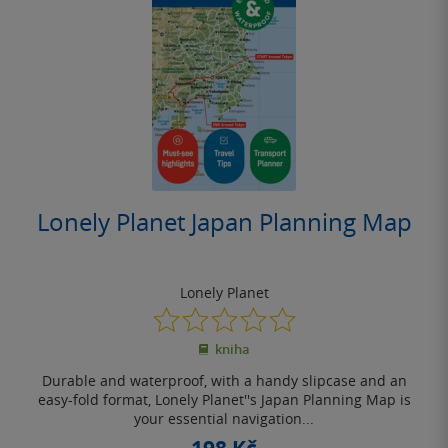
Lonely Planet Japan Planning Map
Lonely Planet
0.0
z
kniha
5
hvězdiček
Durable and waterproof, with a handy slipcase and an
easy-fold format, Lonely Planet''s Japan Planning Map is
your essential navigation...