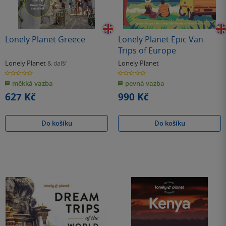
Lonely Planet Greece
Lonely Planet Epic Van
Trips of Europe
Lonely Planet
Lonely Planet
& další
0.0
0.0
z
z
měkká vazba
pevná vazba
5
5
hvězdiček
hvězdiček
627 Kč
990 Kč
Do košíku
Do košíku