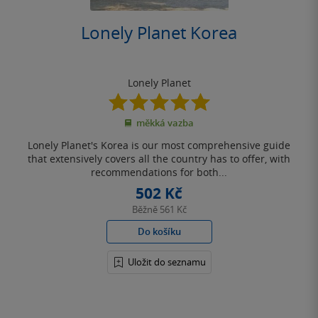
Lonely Planet Korea
Lonely Planet
5.0
z
měkká vazba
5
hvězdiček
Lonely Planet's Korea is our most comprehensive guide
that extensively covers all the country has to offer, with
recommendations for both...
502 Kč
Běžně
561 Kč
Do košíku
Uložit do seznamu