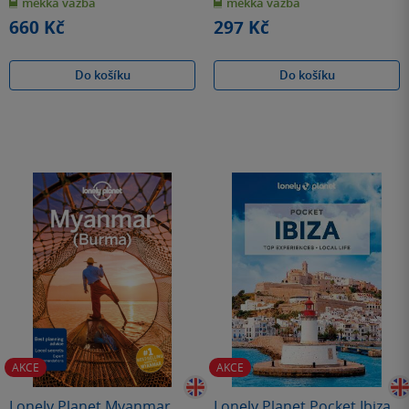
měkká vazba
měkká vazba
5
5
hvězdiček
hvězdiček
660 Kč
297 Kč
Do košíku
Do košíku
AKCE
AKCE
Lonely Planet Myanmar
Lonely Planet Pocket Ibiza