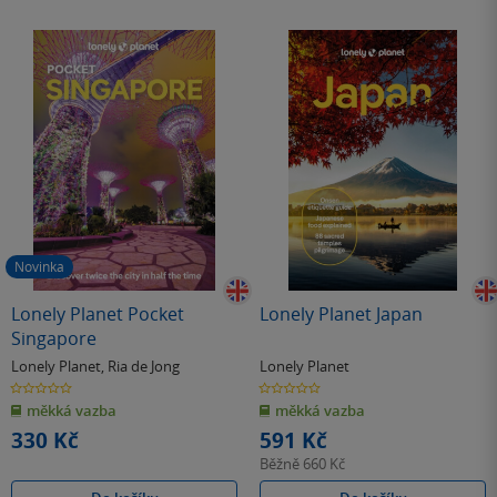
Novinka
Lonely Planet Pocket
Lonely Planet Japan
Singapore
Lonely Planet
,
Ria de Jong
Lonely Planet
0.0
0.0
z
z
měkká vazba
měkká vazba
5
5
hvězdiček
hvězdiček
330 Kč
591 Kč
Běžně
660 Kč