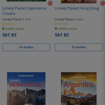
Lonely Planet Experience
Lonely Planet Hong Kong
Croatia
Lonely Planet
Lonely Planet
& další
& další
0.0
0.0
z
z
měkká vazba
měkká vazba
5
5
hvězdiček
hvězdiček
561 Kč
561 Kč
Do košíku
Do košíku