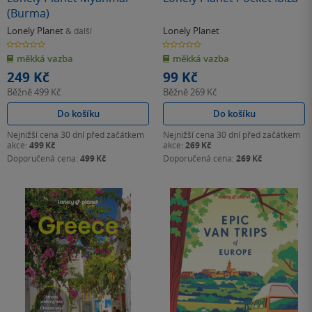
(Burma)
Lonely Planet
Lonely Planet
& další
0.0
0.0
z
z
měkká vazba
měkká vazba
5
5
hvězdiček
hvězdiček
249 Kč
99 Kč
Běžně
499 Kč
Běžně
269 Kč
Do košíku
Do košíku
Nejnižší cena 30 dní před začátkem
Nejnižší cena 30 dní před začátkem
akce:
499 Kč
akce:
269 Kč
Doporučená cena:
499 Kč
Doporučená cena:
269 Kč