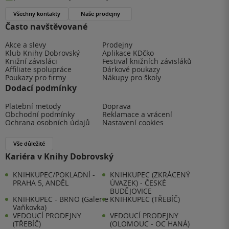
Všechny kontakty
Naše prodejny
Často navštěvované
Akce a slevy
Prodejny
Klub Knihy Dobrovský
Aplikace KDčko
Knižní závisláci
Festival knižních závisláků
Affiliate spolupráce
Dárkové poukazy
Poukazy pro firmy
Nákupy pro školy
Dodací podmínky
Platební metody
Doprava
Obchodní podmínky
Reklamace a vrácení
Ochrana osobních údajů
Nastavení cookies
Vše důležité
Kariéra v Knihy Dobrovský
KNIHKUPEC/POKLADNÍ -
KNIHKUPEC (ZKRÁCENÝ
PRAHA 5, ANDĚL
ÚVAZEK) - ČESKÉ
BUDĚJOVICE
KNIHKUPEC - BRNO (Galerie
KNIHKUPEC (TŘEBÍČ)
Vaňkovka)
VEDOUCÍ PRODEJNY
VEDOUCÍ PRODEJNY
(TŘEBÍČ)
(OLOMOUC - OC HANÁ)