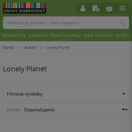
Vyhledávání
Bestsellery
Učebnice
Školní potřeby
Dark romance
Zachra
Nacházíte
Domů
Autoři
Lonely Planet
»
»
se
zde:
Lonely Planet
Filtrovat výsledky
Seřadit: