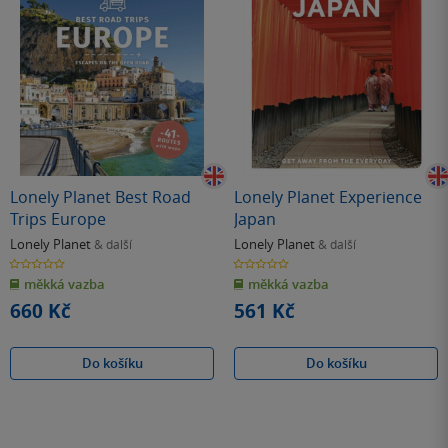
Lonely Planet Best Road
Lonely Planet Experience
Trips Europe
Japan
Lonely Planet
Lonely Planet
& další
& další
0.0
0.0
z
z
měkká vazba
měkká vazba
5
5
hvězdiček
hvězdiček
660 Kč
561 Kč
Do košíku
Do košíku