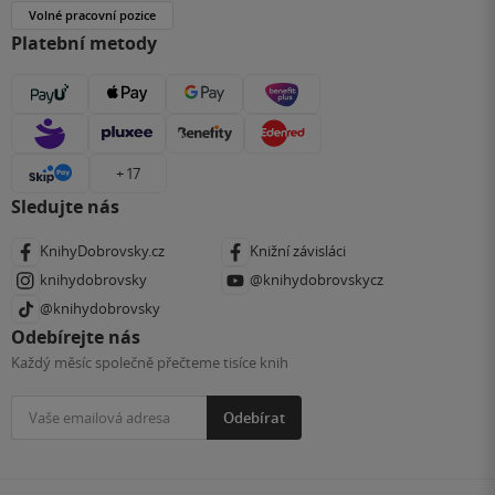
Volné pracovní pozice
Platební metody
+ 17
Sledujte nás
KnihyDobrovsky.cz
Knižní závisláci
knihydobrovsky
@knihydobrovskycz
@knihydobrovsky
Odebírejte nás
Každý měsíc společně přečteme tisíce knih
Odebírat