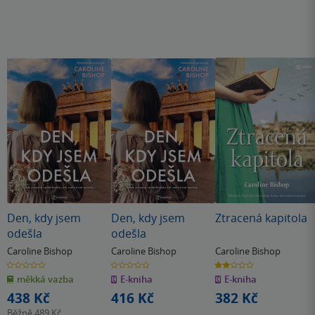
Den, kdy jsem
Den, kdy jsem
Ztracená kapitola
odešla
odešla
Caroline Bishop
Caroline Bishop
Caroline Bishop
0.0
0.0
2.0
z
z
z
měkká vazba
E-kniha
E-kniha
5
5
5
hvězdiček
hvězdiček
hvězdiček
438 Kč
416 Kč
382 Kč
Běžně
489 Kč