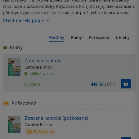
rafinovaných linorytů ve společnosti kocoura, psa a mladé sousedky
Alice, tiché a úzkostné dívky. Když ovšem Flo zjistí, že její dávná ztracená
přítelkyně vydala knihu o letech společně prožitých ve francouzském…
Přejít na celý popis
Všechny
Knihy
Poškozené
E-knihy
Knihy
Ztracená kapitola
Caroline Bishop
měkká vazba
Do k
Skladem
449 Kč
s DPH
Poškozené
Ztracená kapitola (poškozené)
Caroline Bishop
Poškozené