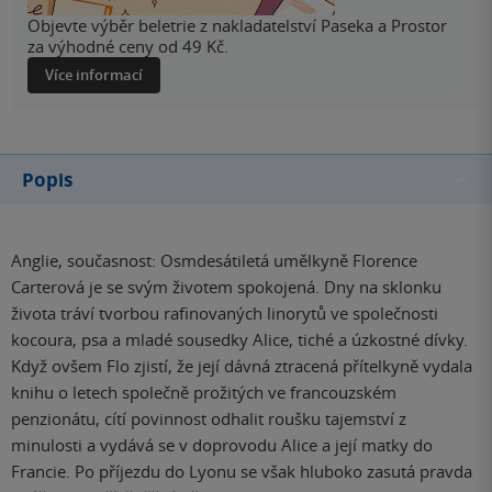
Objevte výběr beletrie z nakladatelství Paseka a Prostor
za výhodné ceny od 49 Kč.
Více informací
Popis
Anglie, současnost: Osmdesátiletá umělkyně Florence
Carterová je se svým životem spokojená. Dny na sklonku
života tráví tvorbou rafinovaných linorytů ve společnosti
kocoura, psa a mladé sousedky Alice, tiché a úzkostné dívky.
Když ovšem Flo zjistí, že její dávná ztracená přítelkyně vydala
knihu o letech společně prožitých ve francouzském
penzionátu, cítí povinnost odhalit roušku tajemství z
minulosti a vydává se v doprovodu Alice a její matky do
Francie. Po příjezdu do Lyonu se však hluboko zasutá pravda