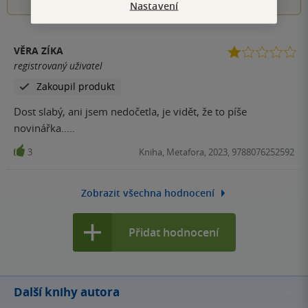
Nastavení
VĚRA ZÍKA
registrovaný uživatel
Zakoupil produkt
Dost slabý, ani jsem nedočetla, je vidět, že to píše
novinářka.....
3
Kniha, Metafora, 2023, 9788076252592
Zobrazit všechna hodnocení
Přidat hodnocení
Další knihy autora