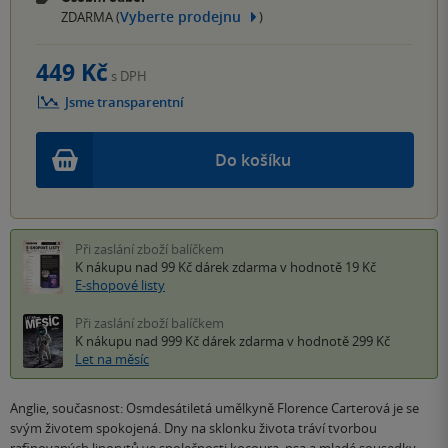
Vyberte prodejnu
ZDARMA (
)
449 Kč
s DPH
Jsme transparentní
Do košíku
Při zaslání zboží balíčkem
K nákupu nad 99 Kč
dárek zdarma
v hodnotě 19 Kč
E-shopové listy
Při zaslání zboží balíčkem
K nákupu nad 999 Kč
dárek zdarma
v hodnotě 299 Kč
Let na měsíc
Anglie, současnost: Osmdesátiletá umělkyně Florence Carterová je se
svým životem spokojená. Dny na sklonku života tráví tvorbou