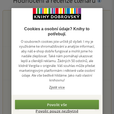
Hodnocení a recenze čtenářů
2.0
z
5
Cookies a osobní údaje? Knihy to
potřebují.
2
hodnocení čtenářů
O souborech cookies jste určitě již slyšeli. I my je
využíváme ke shromažďování a analýze informací,
aby náš e-shop dobře fungoval a mohli jsme ho
0×
5 hvězdiček
nadále zlepšovat. Také nám pomáhají ukazovat
0×
4 hvězdičky
lepší a cílenější reklamu. Žádných 50 odstínů, ale
1×
3 hvězdičky
klidně Vergilia v originále. Váš souhlas může předat
0×
2 hvězdičky
marketingovým platformám i některé vaše osobní
1×
1 hvezdička
údaje. Ale vše bedlivě hlídáme. Jako naši vlastní
knihovnu!
PŘIDEJTE SVÉ HODNOCENÍ KNIHY
Zjistit více
Hodnocení našich knihkupců: 0.0 z 5
Povolit vše
1
2
3
4
5
Povolit pouze nezbytné