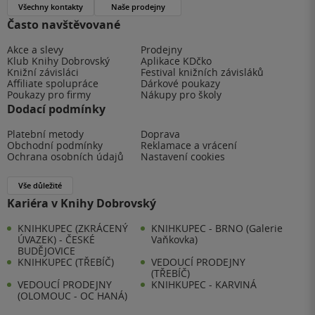
Všechny kontakty
Naše prodejny
Často navštěvované
Akce a slevy
Prodejny
Klub Knihy Dobrovský
Aplikace KDčko
Knižní závisláci
Festival knižních závisláků
Affiliate spolupráce
Dárkové poukazy
Poukazy pro firmy
Nákupy pro školy
Dodací podmínky
Platební metody
Doprava
Obchodní podmínky
Reklamace a vrácení
Ochrana osobních údajů
Nastavení cookies
Vše důležité
Kariéra v Knihy Dobrovský
KNIHKUPEC (ZKRÁCENÝ
KNIHKUPEC - BRNO (Galerie
ÚVAZEK) - ČESKÉ
Vaňkovka)
BUDĚJOVICE
KNIHKUPEC (TŘEBÍČ)
VEDOUCÍ PRODEJNY
(TŘEBÍČ)
VEDOUCÍ PRODEJNY
KNIHKUPEC - KARVINÁ
(OLOMOUC - OC HANÁ)