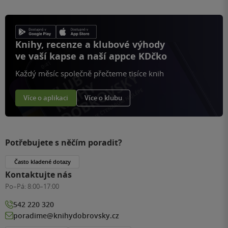
Knihy, recenze a klubové výhody
ve vaší kapse a naší appce KDčko
Každý měsíc společně přečteme tisíce knih
Více o aplikaci
Více o klubu
Potřebujete s něčím poradit?
Často kladené dotazy
Kontaktujte nás
Po–Pá:
8:00–17:00
542 220 320
poradime@knihydobrovsky.cz