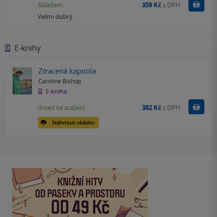
Do k
Skladem
359 Kč
s DPH
Velmi dobrý
E-knihy
Ztracená kapitola
Caroline Bishop
E-kniha
Koupit
Ihned ke stažení
382 Kč
s DPH
Stáhnout ukázku