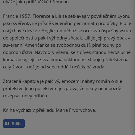
ukáže jako příliš těžké břemeno.
Francie 1957: Florence a Lili se setkávají v poválečném Lyonu
jako svěřenkyně přísně vedeného penzionátu pro dívky. Flo je
ostýchavé děvče z Anglie, od něhož se očekává úspěšný vstup
do společnosti a pak i výhodný sňatek. Lili je její pravý opak –
suverénní Američanka se svobodnou duší, plná touhy po
dobrodružství. Navzdory všemu se z dívek stanou nerozlučné
kamarádky, jejichž vzájemná náklonnost slibuje přátelství na
celý život… než je od sebe oddělí nečekaná zrada.
Ztracená kapitola je palčivý, emocemi nabitý román o síle
přátelství. Jeho poselstvím je zpráva, že nikdy není pozdě
rozepsat nový příběh.
Kniha vychází v překladu Marie Frydrychové.
Sdílet