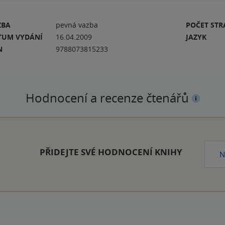
ZBA
pevná vazba
POČET ST
TUM VYDÁNÍ
16.04.2009
JAZYK
N
9788073815233
Hodnocení a recenze čtenářů
PŘIDEJTE SVÉ HODNOCENÍ KNIHY
N