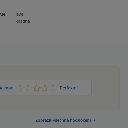
RAN
184
čeština
1
2
3
4
5
ic moc
Perfektní
Zobrazit všechna hodnocení