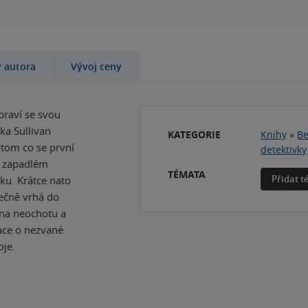
y autora
Vývoj ceny
ypraví se svou
a Sullivan
KATEGORIE
Knihy
»
Be
tom co se první
detektivky
m zapadlém
TÉMATA
Přidat 
tku. Krátce nato
rečně vrhá do
 na neochotu a
ace o nezvané
oje.