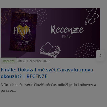
„
p
H
e
Násled
Recenze
Pátek 31. července 2026
Finále: Dokázal mě svět Caravalu znovu
okouzlit? | RECENZE
Některé knižní série člověk přečte, odloží je do knihovny a
po čase...