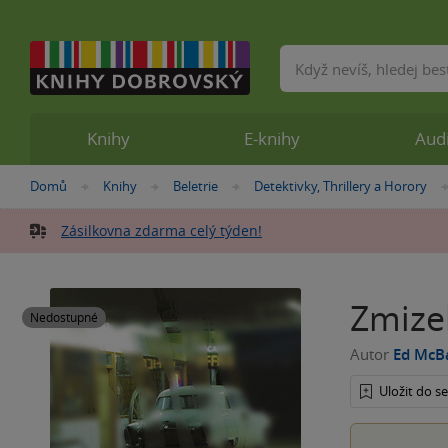
Vyhledávání
Knihy
E-knihy
Aud
Nacházíte
Domů
Knihy
Beletrie
Detektivky, Thrillery a Horory
»
»
»
se
zde:
Zásilkovna zdarma celý týden!
Zmize
Nedostupné
Autor
Ed McB
Uložit do 