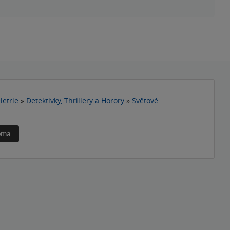
letrie
»
Detektivky, Thrillery a Horory
»
Světové
téma