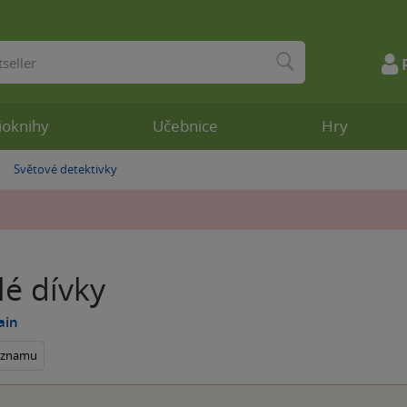
ioknihy
Učebnice
Hry
Světové detektivky
»
lé dívky
ain
seznamu