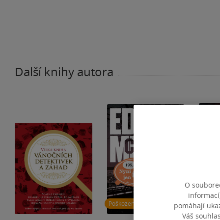
Další knihy autora
O souborec
informací
Poškozené
Poško
pomáhají ukazo
Váš souhla