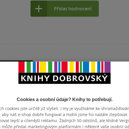
Přidat hodnocení
Cookies a osobní údaje? Knihy to potřebují.
h cookies jste určitě již slyšeli. I my je využíváme ke shromažďován
, aby náš e-shop dobře fungoval a mohli jsme ho nadále zlepšovat
zené
Nedostupné
Nedostupné
vat lepší a cílenější reklamu. Žádných 50 odstínů, ale klidně Vergil
s může předat marketingovým platformám i některé vaše osobní úda