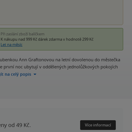
Při zaslání zboží balíčkem
K nákupu nad 999 Kč
dárek zdarma
v hodnotě 299 Kč
Let na měsíc
 snoubenkou Ann Graftonovou na letní dovolenou do městečka
e první noc ubytují v oddělených jednolůžkových pokojích
jít na celý popis
eny od 49 Kč.
Více informací