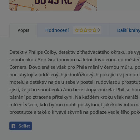
0
Popis
Hodnocení
Další knih
Detektiv Philips Colby, detektiv z třiadvacátého okrsku, se v
snoubenkou Ann Graftonovou na letní dovolenou do městečk
Corners. Dovolená se však pro Phila mění v černou můru, po
noc ubytují v oddělených jednolůžkových pokojích v jedno
motelu a detektiv najde u sebe v posteli rudovlasou prostitu
zjistí, že jeho snoubenka Ann beze stopy zmizela. Phil se ho
pátrání po ztracené přítelkyni. Na každém kroku však naráží
mlčení všech, kdo by mu mohli poskytnout jakékoliv inform
prostitutce a také o krvavé skvrně na podlaze vedlejšího pok
Sdílet