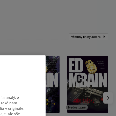
Všechny knihy autora
Následu
í a analýze
. Také nám
Nedostupné
Nedostupné
ia v originále.
je. Ale vše