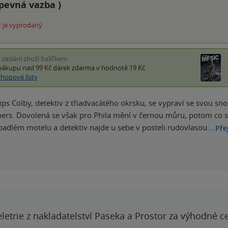
pevná vazba
)
 je vyprodaný.
i zaslání zboží balíčkem
nákupu nad 99 Kč
dárek zdarma
v hodnotě 19 Kč
shopové listy
lips Colby, detektiv z třiadvacátého okrsku, se vypraví se svou
ners. Dovolená se však pro Phila mění v černou můru, potom co s
adlém motelu a detektiv najde u sebe v posteli rudovlasou…
Pře
letrie z nakladatelství Paseka a Prostor za výhodné c