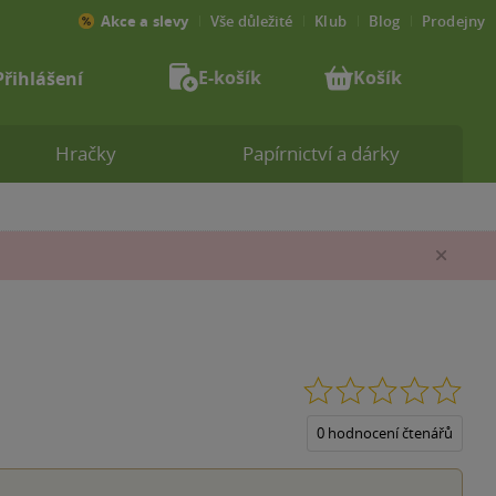
Akce a slevy
Vše důležité
Klub
Blog
Prodejny
E-košík
Košík
Přihlášení
Hračky
Papírnictví a dárky
Zav
0.0
z
5
0 hodnocení čtenářů
hvěz