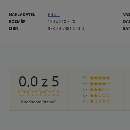
NAKLADATEL
BB art
VA
ROZMĚR
150 x 210 x 20
DA
ISBN
978-80-7381-523-3
EA
0.0
z
5
0×
5 hvězdiček
0×
4 hvězdičky
0×
3 hvězdičky
0×
2 hvězdičky
0×
0
hodnocení čtenářů
1 hvezdička