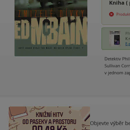
Kniha (
Produkt
Př
K 
E-
Detektiv Phi
Sullivan Cor
v jednom zap
Objevte výběr be