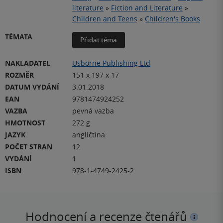
literature
»
Fiction and Literature
»
Children and Teens
»
Children's Books
TÉMATA
Přidat téma
NAKLADATEL
Usborne Publishing Ltd
ROZMĚR
151 x 197 x 17
DATUM VYDÁNÍ
3.01.2018
EAN
9781474924252
VAZBA
pevná vazba
HMOTNOST
272 g
JAZYK
angličtina
POČET STRAN
12
VYDÁNÍ
1
ISBN
978-1-4749-2425-2
Hodnocení a recenze čtenářů