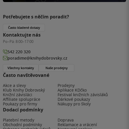
Potřebujete s něčím poradit?
Často kladené dotazy
Kontaktujte nás
Po–Pá:
8:00–17:00
542 220 320
poradime@knihydobrovsky.cz
Všechny kontakty
Naše prodejny
Často navštěvované
Akce a slevy
Prodejny
Klub Knihy Dobrovský
Aplikace KDčko
Knižní závisláci
Festival knižních závisláků
Affiliate spolupráce
Dárkové poukazy
Poukazy pro firmy
Nákupy pro školy
Dodací podmínky
Platební metody
Doprava
Obchodní podmínky
Reklamace a vrácení