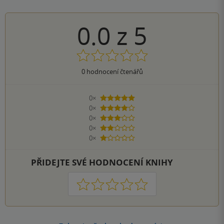
0.0
z
5
0
hodnocení čtenářů
0×
5 hvězdiček
0×
4 hvězdičky
0×
3 hvězdičky
0×
2 hvězdičky
0×
1 hvezdička
PŘIDEJTE SVÉ HODNOCENÍ KNIHY
1
2
3
4
5