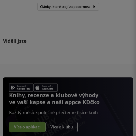
Články, které stojí za pozornost
Viděli jste
Knihy, recenze a klubové výhody
ve vaší kapse a naší appce KDčko
Každý měsíc společně přečteme tisíce knih
Více o aplikaci
Více o klubu