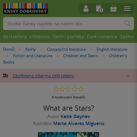
Vyhledávání
Bestsellery
Učebnice
Školní potřeby
Dark romance
Zachra
Nacházíte
Domů
Knihy
Cizojazyčná literatura
English literature
»
»
»
se
Fiction and Literature
Children and Teens
Children's
»
»
»
zde:
Books
Zásilkovna zdarma celý týden!
Za
0.0
z
5
0 hodnocení čtenářů
hvězdiček
What are Stars?
Autor
Katie Daynes
Ilustrátor
Marta Alvarez Miguens