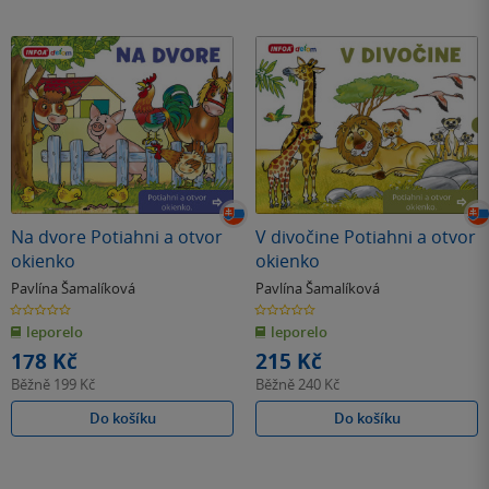
Na dvore Potiahni a otvor
V divočine Potiahni a otvor
okienko
okienko
Pavlína Šamalíková
Pavlína Šamalíková
0.0
0.0
z
z
leporelo
leporelo
5
5
hvězdiček
hvězdiček
178 Kč
215 Kč
Běžně
199 Kč
Běžně
240 Kč
Do košíku
Do košíku