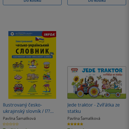
Do košíku
Do košíku
Ilustrovaný česko-
Jede traktor - Zvířátka ze
ukrajinský slovník / I??
statku
c???????? ?e???o-???a???????
Pavlína Šamalíková
Pavlína Šamalíková
???????
0.0
5.0
z
z