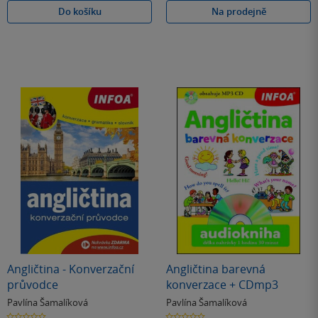
Do košíku
Na prodejně
Angličtina - Konverzační
Angličtina barevná
průvodce
konverzace + CDmp3
Pavlína Šamalíková
Pavlína Šamalíková
0.0
0.0