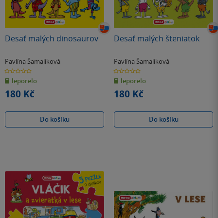
Desať malých dinosaurov
Desať malých šteniatok
Pavlína Šamalíková
Pavlína Šamalíková
0.0
0.0
z
z
leporelo
leporelo
5
5
hvězdiček
hvězdiček
180 Kč
180 Kč
Do košíku
Do košíku