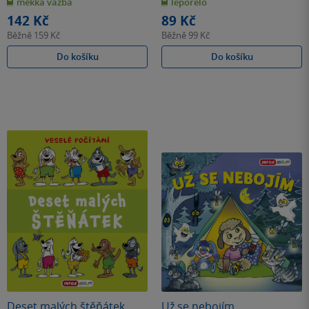
měkká vazba
leporelo
5
5
hvězdiček
hvězdiček
142 Kč
89 Kč
Běžně
159 Kč
Běžně
99 Kč
Do košíku
Do košíku
Deset malých štěňátek
Už se nebojím