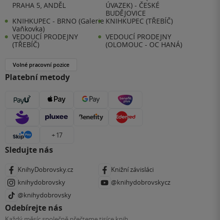
PRAHA 5, ANDĚL
ÚVAZEK) - ČESKÉ
BUDĚJOVICE
KNIHKUPEC - BRNO (Galerie
KNIHKUPEC (TŘEBÍČ)
Vaňkovka)
VEDOUCÍ PRODEJNY
VEDOUCÍ PRODEJNY
(TŘEBÍČ)
(OLOMOUC - OC HANÁ)
Volné pracovní pozice
Platební metody
+ 17
Sledujte nás
KnihyDobrovsky.cz
Knižní závisláci
knihydobrovsky
@knihydobrovskycz
@knihydobrovsky
Odebírejte nás
Každý měsíc společně přečteme tisíce knih