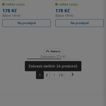
z
z
měkká vazba
měkká vazba
5
5
hvězdiček
hvězdiček
178 Kč
178 Kč
Běžně
199 Kč
Běžně
199 Kč
Na prodejně
Na prodejně
Nahoru
Zobrazeno 27 z 41
Zobrazit dalších 24 produktů
1
2
/ 2
Přejít
na
stránku