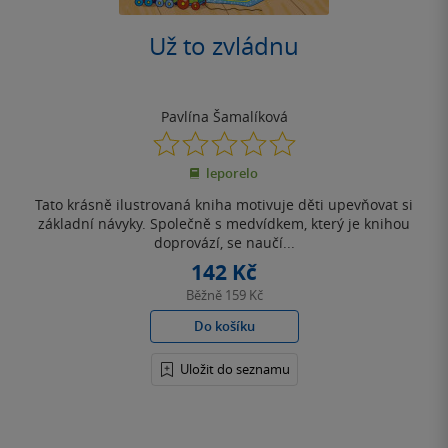
Už to zvládnu
Pavlína Šamalíková
0.0
z
leporelo
5
hvězdiček
Tato krásně ilustrovaná kniha motivuje děti upevňovat si
základní návyky. Společně s medvídkem, který je knihou
doprovází, se naučí...
142 Kč
Běžně
159 Kč
Do košíku
Uložit do seznamu