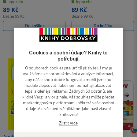
leporelo
leporelo
5
5
hvězdiček
hvězdiček
89 Kč
89 Kč
Běžně
99 Kč
Běžně
99 Kč
Do košíku
Do košíku
Cookies a osobní údaje? Knihy to
potřebují.
O souborech cookies jste určitě již slyšeli. I my je
využíváme ke shromažďování a analýze informací,
aby náš e-shop dobře fungoval a mohli jsme ho
nadále zlepšovat. Také nám pomáhají ukazovat
lepší a cílenější reklamu. Žádných 50 odstínů, ale
klidně Vergilia v originále. Váš souhlas může předat
marketingovým platformám i některé vaše osobní
údaje. Ale vše bedlivě hlídáme. Jako naši vlastní
knihovnu!
Zjistit více
Angličtina farebná
U hasičov