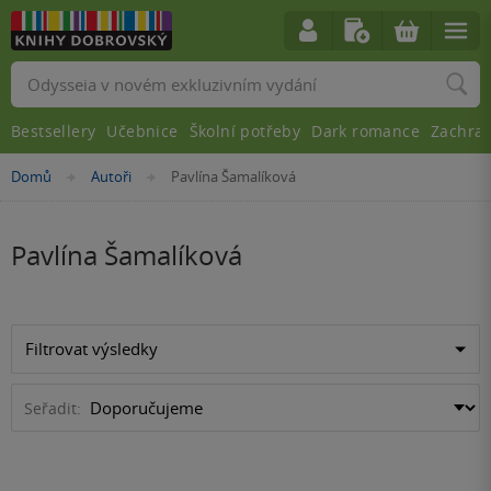
Vyhledávání
Bestsellery
Učebnice
Školní potřeby
Dark romance
Zachra
Nacházíte
Domů
Autoři
Pavlína Šamalíková
»
»
se
zde:
Pavlína Šamalíková
Filtrovat výsledky
Seřadit: