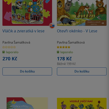
Vláčik a zvieratká v lese
Otevři okénko - V Lese
Pavlína Šamalíková
Pavlína Šamalíková
0.0
5.0
z
z
leporelo
leporelo
5
5
hvězdiček
hvězdiček
270 Kč
178 Kč
Běžně
199 Kč
Do košíku
Do košíku