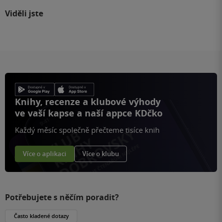
Viděli jste
Knihy, recenze a klubové výhody
ve vaší kapse a naší appce KDčko
Každý měsíc společně přečteme tisíce knih
Více o aplikaci
Více o klubu
Potřebujete s něčím poradit?
Často kladené dotazy