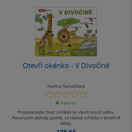
Otevři okénko - V Divočině
Pavlína Šamalíková
0.0
z
leporelo
5
hvězdiček
Prozkoumejte život zvířátek ze všech koutů světa.
Posunutím okénka zjistíte, co taková zvířátka v divočině
dělají.