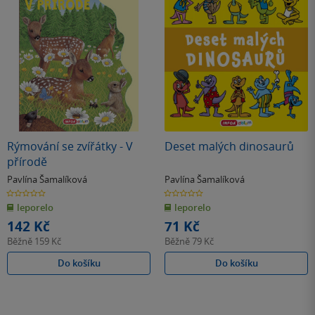
Rýmování se zvířátky - V
Deset malých dinosaurů
přírodě
Pavlína Šamalíková
Pavlína Šamalíková
0.0
0.0
z
z
leporelo
leporelo
5
5
hvězdiček
hvězdiček
142 Kč
71 Kč
Běžně
159 Kč
Běžně
79 Kč
Do košíku
Do košíku