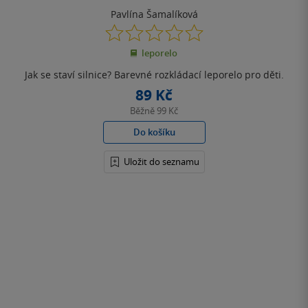
Pavlína Šamalíková
0.0
z
leporelo
5
hvězdiček
Jak se staví silnice? Barevné rozkládací leporelo pro děti.
89 Kč
Běžně
99 Kč
Do košíku
Uložit do seznamu