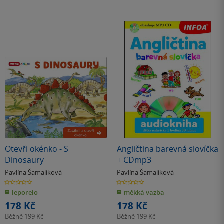
Otevři okénko - S
Angličtina barevná slovíčka
Dinosaury
+ CDmp3
Pavlína Šamalíková
Pavlína Šamalíková
0.0
0.0
z
z
leporelo
měkká vazba
5
5
hvězdiček
hvězdiček
178 Kč
178 Kč
Běžně
199 Kč
Běžně
199 Kč