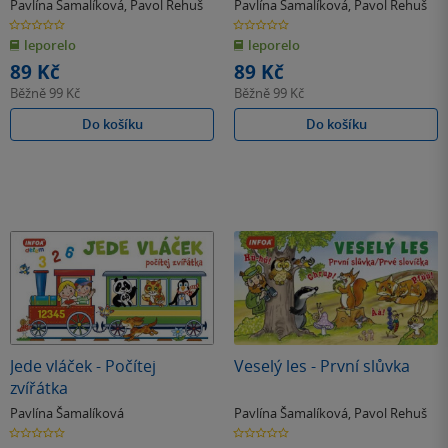
Pavlína Šamalíková
,
Pavol Rehuš
Pavlína Šamalíková
,
Pavol Rehuš
0.0
0.0
z
z
leporelo
leporelo
5
5
hvězdiček
hvězdiček
89 Kč
89 Kč
Běžně
99 Kč
Běžně
99 Kč
Do košíku
Do košíku
Jede vláček - Počítej
Veselý les - První slůvka
zvířátka
Pavlína Šamalíková
Pavlína Šamalíková
,
Pavol Rehuš
0.0
0.0
z
z