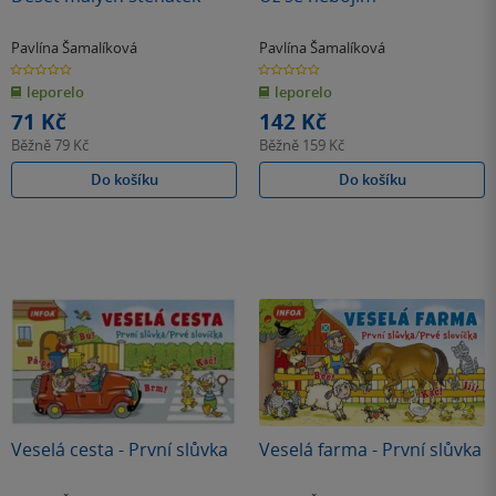
Pavlína Šamalíková
Pavlína Šamalíková
0.0
0.0
z
z
leporelo
leporelo
5
5
hvězdiček
hvězdiček
71 Kč
142 Kč
Běžně
79 Kč
Běžně
159 Kč
Do košíku
Do košíku
Veselá cesta - První slůvka
Veselá farma - První slůvka