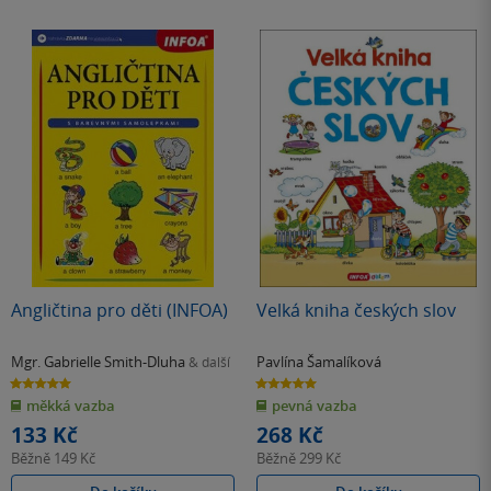
Angličtina pro děti (INFOA)
Velká kniha českých slov
Mgr. Gabrielle Smith-Dluha
Pavlína Šamalíková
& další
5.0
5.0
z
z
měkká vazba
pevná vazba
5
5
hvězdiček
hvězdiček
133 Kč
268 Kč
Běžně
149 Kč
Běžně
299 Kč