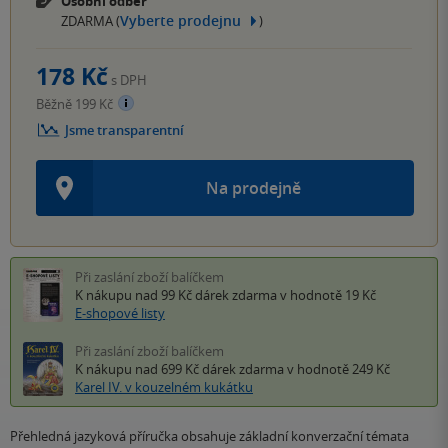
Osobní odběr
Vyberte prodejnu
ZDARMA (
)
178 Kč
s DPH
Běžně 199 Kč
Jsme transparentní
Na prodejně
Při zaslání zboží balíčkem
K nákupu nad 99 Kč
dárek zdarma
v hodnotě 19 Kč
E-shopové listy
Při zaslání zboží balíčkem
K nákupu nad 699 Kč
dárek zdarma
v hodnotě 249 Kč
Karel IV. v kouzelném kukátku
Přehledná jazyková příručka obsahuje základní konverzační témata