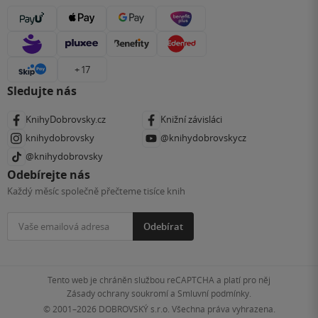
+ 17
Sledujte nás
KnihyDobrovsky.cz
Knižní závisláci
knihydobrovsky
@knihydobrovskycz
@knihydobrovsky
Odebírejte nás
Každý měsíc společně přečteme tisíce knih
Odebírat
Tento web je chráněn službou reCAPTCHA a platí pro něj
Zásady ochrany soukromí
a
Smluvní podmínky
.
© 2001–2026
DOBROVSKÝ s.r.o. Všechna práva vyhrazena.