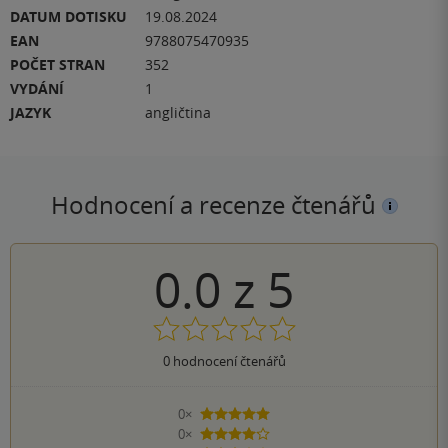
DATUM DOTISKU
19.08.2024
EAN
9788075470935
POČET STRAN
352
VYDÁNÍ
1
JAZYK
angličtina
Hodnocení a recenze čtenářů
0.0
z
5
0
hodnocení čtenářů
0×
5 hvězdiček
0×
4 hvězdičky