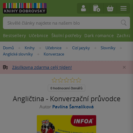
Vyhledávání
Bestsellery
Učebnice
Školní potřeby
Dark romance
Zachra
Nacházíte
Domů
Knihy
Učebnice
Cizí jazyky
Slovníky
»
»
»
»
»
se
Anglické slovníky
Konverzace
»
zde:
Zásilkovna zdarma celý týden!
Za
0.0
z
5
0 hodnocení čtenářů
hvězdiček
Angličtina - Konverzační průvodce
Autor
Pavlína Šamalíková