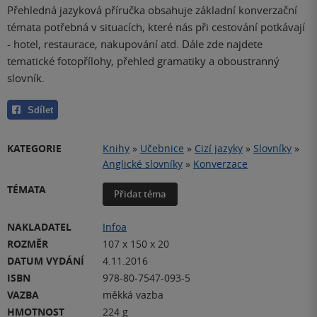
Přehledná jazyková příručka obsahuje základní konverzační
témata potřebná v situacích, které nás při cestování potkávají
- hotel, restaurace, nakupování atd. Dále zde najdete
tematické fotopřílohy, přehled gramatiky a oboustranný
slovník.
Sdílet
KATEGORIE
Knihy
»
Učebnice
»
Cizí jazyky
»
Slovníky
»
Anglické slovníky
»
Konverzace
TÉMATA
Přidat téma
NAKLADATEL
Infoa
ROZMĚR
107 x 150 x 20
DATUM VYDÁNÍ
4.11.2016
ISBN
978-80-7547-093-5
VAZBA
měkká vazba
HMOTNOST
224 g