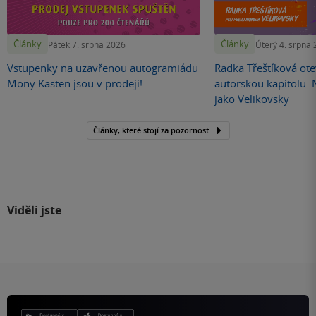
Články
Články
Pátek 7. srpna 2026
Úterý 4. srpna
Vstupenky na uzavřenou autogramiádu
Radka Třeštíková otev
Mony Kasten jsou v prodeji!
autorskou kapitolu.
jako Velikovsky
Články, které stojí za pozornost
Viděli jste