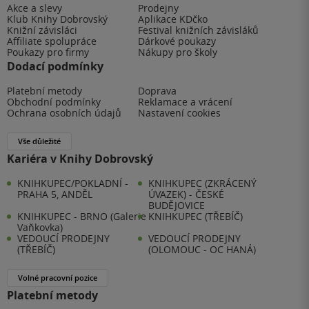
Akce a slevy
Prodejny
Klub Knihy Dobrovský
Aplikace KDčko
Knižní závisláci
Festival knižních závisláků
Affiliate spolupráce
Dárkové poukazy
Poukazy pro firmy
Nákupy pro školy
Dodací podmínky
Platební metody
Doprava
Obchodní podmínky
Reklamace a vrácení
Ochrana osobních údajů
Nastavení cookies
Vše důležité
Kariéra v Knihy Dobrovský
KNIHKUPEC/POKLADNÍ -
KNIHKUPEC (ZKRÁCENÝ
PRAHA 5, ANDĚL
ÚVAZEK) - ČESKÉ
BUDĚJOVICE
KNIHKUPEC - BRNO (Galerie
KNIHKUPEC (TŘEBÍČ)
Vaňkovka)
VEDOUCÍ PRODEJNY
VEDOUCÍ PRODEJNY
(TŘEBÍČ)
(OLOMOUC - OC HANÁ)
Volné pracovní pozice
Platební metody