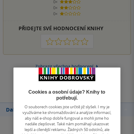
0×
3 hvězdičky
0×
2 hvězdičky
0×
1 hvezdička
PŘIDEJTE SVÉ HODNOCENÍ KNIHY
1
2
3
4
5
Zobrazit všechna hodnocení
Přidat hodnocení
Cookies a osobní údaje? Knihy to
potřebují.
O souborech cookies jste určitě již slyšeli. I my je
Další knihy autora
využíváme ke shromažďování a analýze informací,
aby náš e-shop dobře fungoval a mohli jsme ho
nadále zlepšovat. Také nám pomáhají ukazovat
lepší a cílenější reklamu. Žádných 50 odstínů, ale