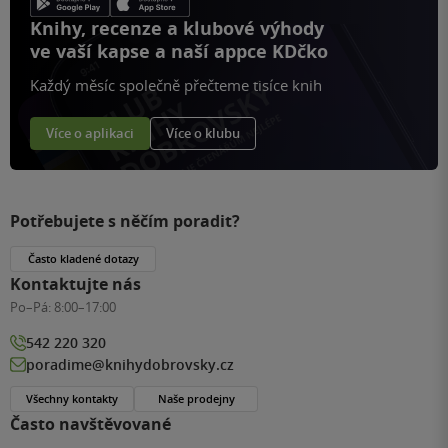
Knihy, recenze a klubové výhody
ve vaší kapse a naší appce KDčko
Každý měsíc společně přečteme tisíce knih
Více o aplikaci
Více o klubu
Potřebujete s něčím poradit?
Často kladené dotazy
Kontaktujte nás
Po–Pá:
8:00–17:00
542 220 320
poradime@knihydobrovsky.cz
Všechny kontakty
Naše prodejny
Často navštěvované