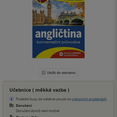
Uložit do seznamu
Učebnice (
měkká vazba
)
Poslední kusy lze odebrat pouze na
vybraných prodejnách
Doručení
Doručení domů není možné