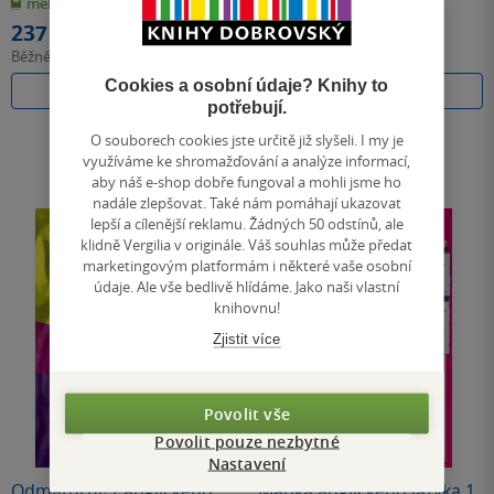
měkká vazba
měkká vazba
5
5
hvězdiček
hvězdiček
237 Kč
123 Kč
Běžně
249 Kč
Běžně
129 Kč
Cookies a osobní údaje? Knihy to
Do košíku
Do košíku
potřebují.
O souborech cookies jste určitě již slyšeli. I my je
využíváme ke shromažďování a analýze informací,
aby náš e-shop dobře fungoval a mohli jsme ho
nadále zlepšovat. Také nám pomáhají ukazovat
lepší a cílenější reklamu. Žádných 50 odstínů, ale
klidně Vergilia v originále. Váš souhlas může předat
marketingovým platformám i některé vaše osobní
údaje. Ale vše bedlivě hlídáme. Jako naši vlastní
knihovnu!
Zjistit více
Povolit vše
Povolit pouze nezbytné
Nastavení
Odmaturuj! z anglického
Mapka anglického jazyka 1