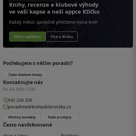
Knihy, recenze a klubové výhody
ve vaší kapse a naší appce KDčko
Každý měsíc společně přečteme tisíce knih
Více o aplikaci
Více o klubu
Potřebujete s něčím poradit?
Často kladené dotazy
Kontaktujte nás
Po–Pá:
8:00–17:00
542 220 320
poradime@knihydobrovsky.cz
Všechny kontakty
Naše prodejny
Často navštěvované
Akce a slevy
Prodejny