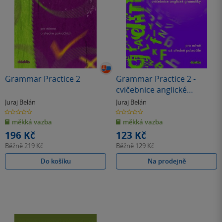
Grammar Practice 2
Grammar Practice 2 -
cvičebnice anglické
gramatiky
Juraj Belán
Juraj Belán
0.0
0.0
z
z
měkká vazba
měkká vazba
5
5
hvězdiček
hvězdiček
196 Kč
123 Kč
Běžně
219 Kč
Běžně
129 Kč
Do košíku
Na prodejně