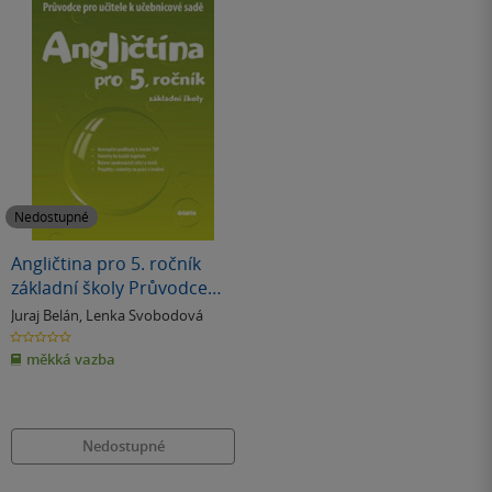
Nedostupné
Angličtina pro 5. ročník
základní školy Průvodce
pro učitele k učebnicové
Juraj Belán
,
Lenka Svobodová
sadě
0.0
z
měkká vazba
5
hvězdiček
Nedostupné