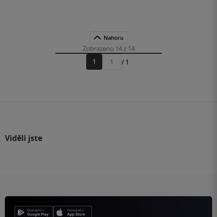
Nahoru
Zobrazeno 14 z 14
1
/ 1
Přejít
na
stránku
Viděli jste