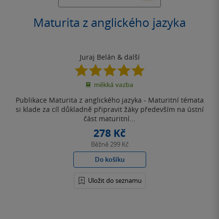
Maturita z anglického jazyka
Juraj Belán
& další
5.0
z
měkká vazba
5
hvězdiček
Publikace Maturita z anglického jazyka - Maturitní témata
si klade za cíl důkladně připravit žáky především na ústní
část maturitní...
278 Kč
Běžně
299 Kč
Do košíku
Uložit do seznamu