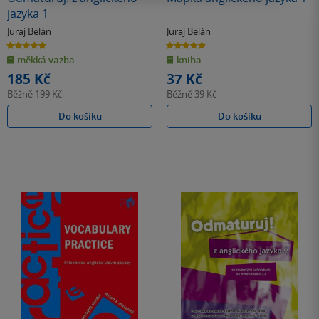
jazyka 1
Juraj Belán
Juraj Belán
5.0
5.0
z
z
měkká vazba
kniha
5
5
hvězdiček
hvězdiček
185 Kč
37 Kč
Běžně
199 Kč
Běžně
39 Kč
Do košíku
Do košíku