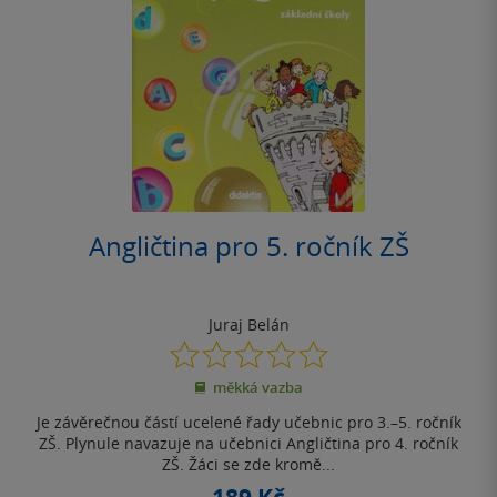
Angličtina pro 5. ročník ZŠ
Juraj Belán
0.0
z
měkká vazba
5
hvězdiček
Je závěrečnou částí ucelené řady učebnic pro 3.–5. ročník
ZŠ. Plynule navazuje na učebnici Angličtina pro 4. ročník
ZŠ. Žáci se zde kromě...