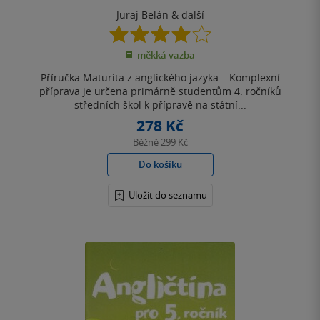
Juraj Belán
& další
4.0
z
měkká vazba
5
hvězdiček
Příručka Maturita z anglického jazyka – Komplexní
příprava je určena primárně studentům 4. ročníků
středních škol k přípravě na státní...
278 Kč
Běžně
299 Kč
Do košíku
Uložit do seznamu