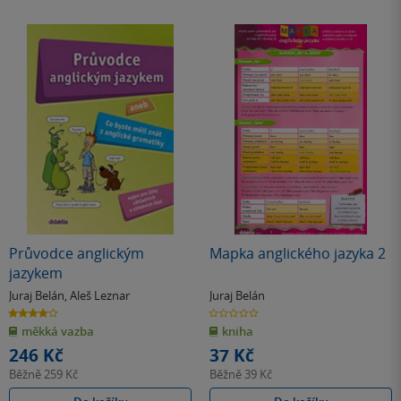
Průvodce anglickým
Mapka anglického jazyka 2
jazykem
Juraj Belán
,
Aleš Leznar
Juraj Belán
4.0
0.0
z
z
měkká vazba
kniha
5
5
hvězdiček
hvězdiček
246 Kč
37 Kč
Běžně
259 Kč
Běžně
39 Kč