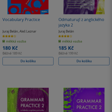
Vocabulary Practice
Odmaturuj! z anglického
jazyka 2
Juraj Belán
,
Aleš Leznar
Juraj Belán
4.0
4.0
z
z
měkká vazba
měkká vazba
5
5
hvězdiček
hvězdiček
180 Kč
185 Kč
Běžně
189 Kč
Běžně
199 Kč
Do košíku
Do košíku