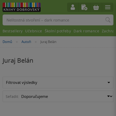
Vyhledávání
Bestsellery
Učebnice
Školní potřeby
Dark romance
Zachra
Nacházíte
Domů
Autoři
Juraj Belán
»
»
se
zde:
Juraj Belán
Filtrovat výsledky
Seřadit: