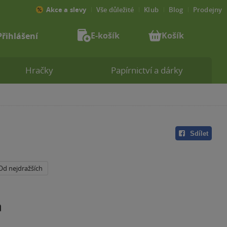
Akce a slevy
Vše důležité
Klub
Blog
Prodejny
E-košík
Košík
Přihlášení
Hračky
Papírnictví a dárky
Sdílet
Od nejdražších
a