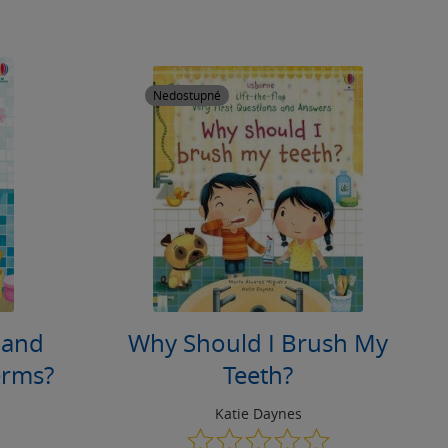
Nedostupné
 and
Why Should I Brush My
erms?
Teeth?
Katie Daynes
0.0