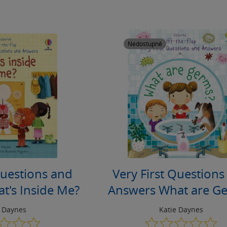
Nedostupné
Questions and
Very First Questions
t's Inside Me?
Answers What are G
e Daynes
Katie Daynes
0.0
0.0