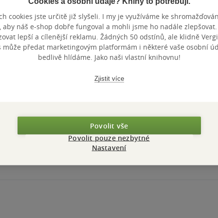
Cookies a osobní údaje? Knihy to potřebují.
h cookies jste určitě již slyšeli. I my je využíváme ke shromažďován
What is Sleep?
What are Stars?
Why Do W
, aby náš e-shop dobře fungoval a mohli jsme ho nadále zlepšovat
A Potty?
vat lepší a cílenější reklamu. Žádných 50 odstínů, ale klidně Vergil
Katie Daynes
Katie Daynes
Katie Dayne
s může předat marketingovým platformám i některé vaše osobní úda
0.0
0.0
0.0
z
z
z
bedlivě hlídáme. Jako naši vlastní knihovnu!
pevná vazba
pevná vazba
leporelo
5
5
5
hvězdiček
hvězdiček
hvězdiček
Zjistit více
Nedostupné
Nedostupné
Nedos
Povolit vše
Povolit pouze nezbytné
Nastavení
Zobrazeno 9 z 9