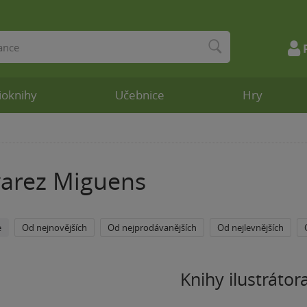
ioknihy
Učebnice
Hry
varez Miguens
e
Od nejnovějších
Od nejprodávanějších
Od nejlevnějších
Knihy ilustrátor