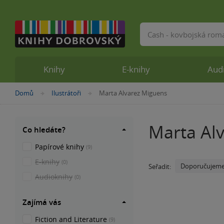
Vyhledávání
Knihy
E-knihy
Aud
Nacházíte
Domů
Ilustrátoři
Marta Alvarez Miguens
»
»
se
zde:
Marta Al
Co hledáte?
Papírové knihy
(9)
E-knihy
(0)
Doporučujem
Seřadit:
Audioknihy
(0)
Zajímá vás
Fiction and Literature
(9)