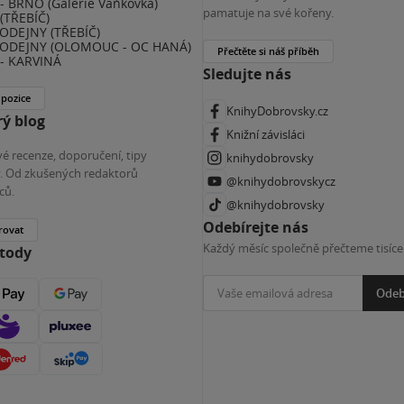
 BRNO (Galerie Vaňkovka)
pamatuje na své kořeny.
(TŘEBÍČ)
ODEJNY (TŘEBÍČ)
ODEJNY (OLOMOUC - OC HANÁ)
Přečtěte si náš příběh
- KARVINÁ
Sledujte nás
 pozice
KnihyDobrovsky.cz
ý blog
Knižní závisláci
é recenze, doporučení, tipy
knihydobrovsky
ky. Od zkušených redaktorů
@knihydobrovskycz
ců.
@knihydobrovsky
Odebírejte nás
rovat
Každý měsíc společně přečteme tisíce
etody
Odeb