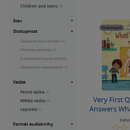
Children and teens
(9)
Stav
Nedostupné
Dostupnost
Skladem na e-shopu
(0)
Předobjednávka
(0)
K odebrání na prodejně
Skladem u dodavatele
(0)
Vazba
Pevná vazba
(4)
Very First 
Měkká vazba
(2)
Answers Wha
Leporelo
(1)
Kati
Formát audioknihy