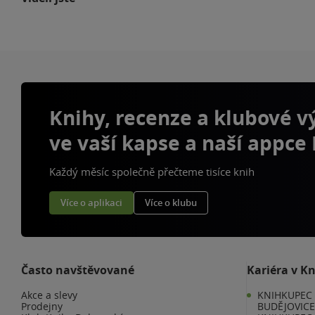
Knihy, recenze a klubové 
ve vaší kapse a naší appce
Každý měsíc společně přečteme tisíce knih
Více o aplikaci
Více o klubu
Často navštěvované
Kariéra v K
Akce a slevy
KNIHKUPEC 
Prodejny
BUDĚJOVIC