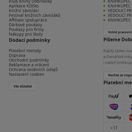
Klub Knihy Dobrovský
KNIHKUPEC -
Aplikace KDčko
KNIHKUPEC 
Knižní závisláci
VEDOUCÍ PR
Festival knižních závisláků
VEDOUCÍ PR
Affiliate spolupráce
KNIHKUPEC 
Dárkové poukazy
Poukazy pro firmy
Volné pracovní
Nákupy pro školy
Píšeme Dobr
Dodací podmínky
Platební metody
Každý týden nov
Doprava
a čtenářské tri
Obchodní podmínky
i našich knihkup
Reklamace a vrácení
Ochrana osobních údajů
Nastavení cookies
Nechte se inspi
Platební m
Vše důležité
+ 17