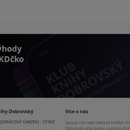
výhody
 KDčko
nihy Dobrovský
Více o nás
(ZKRÁCENÝ ÚVAZEK) - ČESKÉ
Spojuje nás nejen láska ke knihám. K
E
Dobrovský vždy budou rodinnou firm