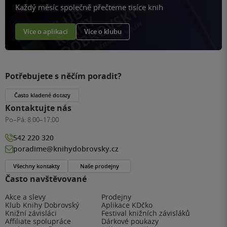
Každý měsíc společně přečteme tisíce knih
Více o aplikaci
Více o klubu
Potřebujete s něčím poradit?
Často kladené dotazy
Kontaktujte nás
Po–Pá:
8:00–17:00
542 220 320
poradime@knihydobrovsky.cz
Všechny kontakty
Naše prodejny
Často navštěvované
Akce a slevy
Prodejny
Klub Knihy Dobrovský
Aplikace KDčko
Knižní závisláci
Festival knižních závisláků
Affiliate spolupráce
Dárkové poukazy