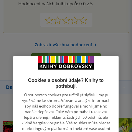
Hodnocení našich knihkupců: 0.0 z 5
1
2
3
4
5
Zobrazit všechna hodnocení
Přidat hodnocení
Cookies a osobní údaje? Knihy to
potřebují.
Další knihy autora
O souborech cookies jste určitě již slyšeli. I my je
využíváme ke shromažďování a analýze informací,
aby náš e-shop dobře fungoval a mohli jsme ho
nadále zlepšovat. Také nám pomáhají ukazovat
lepší a cílenější reklamu. Žádných 50 odstínů, ale
klidně Vergilia v originále. Váš souhlas může předat
marketingovým platformám i některé vaše osobní