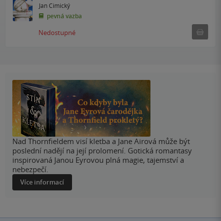
Jan Cimický
pevná vazba
Ned
Nedostupné
Nad Thornfieldem visí kletba a Jane Airová může být
poslední nadějí na její prolomení. Gotická romantasy
inspirovaná Janou Eyrovou plná magie, tajemství a
nebezpečí.
Více informací