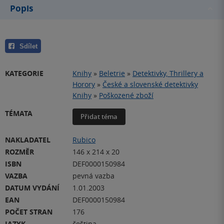
Popis
Sdílet
KATEGORIE
Knihy
»
Beletrie
»
Detektivky, Thrillery a
Horory
»
České a slovenské detektivky
Knihy
»
Poškozené zboží
TÉMATA
Přidat téma
NAKLADATEL
Rubico
ROZMĚR
146 x 214 x 20
ISBN
DEF0000150984
VAZBA
pevná vazba
DATUM VYDÁNÍ
1.01.2003
EAN
DEF0000150984
POČET STRAN
176
JAZYK
čeština