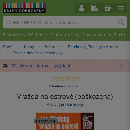
Vyhledávání
Bestsellery
Učebnice
Školní potřeby
Dark romance
Zachra
Nacházíte
Domů
Knihy
Beletrie
Detektivky, Thrillery a Horory
»
»
»
se
České a slovenské detektivky
»
zde:
Zásilkovna zdarma celý týden!
Za
0.0
z
5
0 hodnocení čtenářů
hvězdiček
Vražda na ostrově (poškozená)
Autor
Jan Cimický
Nedostupné