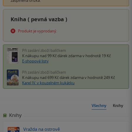
zašpiněná ořízka.
Kniha (
pevná vazba
)
Produkt je vyprodaný.
Při zaslání zboží balíčkem
K nákupu nad 99 Kč
dárek zdarma
v hodnotě 19 Kč
E-shopové listy
Při zaslání zboží balíčkem
K nákupu nad 699 Kč
dárek zdarma
v hodnotě 249 Kč
Karel IV. v kouzelném kukátku
Všechny
Knihy
Knihy
Vražda na ostrově