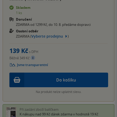
Skladem
1 ks
Doručení
ZDARMA od 1299 Kč, do 10. 8. předáme dopravci
Osobní odběr
Vyberte prodejnu
ZDARMA (
)
139 Kč
s DPH
Běžně 349 Kč
Jsme transparentní
Do košíku
Na produkt nelze uplatnit slevu.
Při zaslání zboží balíčkem
K nákupu nad 99 Kč
dárek zdarma
v hodnotě 19 Kč