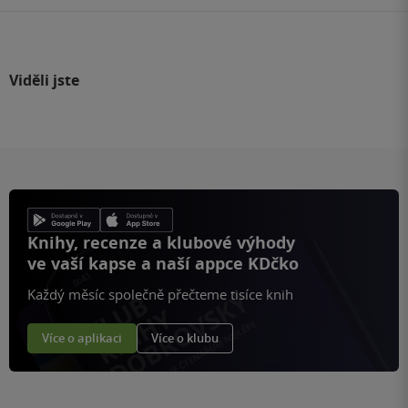
Viděli jste
Knihy, recenze a klubové výhody
ve vaší kapse a naší appce KDčko
Každý měsíc společně přečteme tisíce knih
Více o aplikaci
Více o klubu