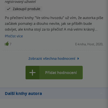
registrovaný uživatel
Zakoupil produkt
Po přečtení knihy "Ve stínu hvozdu" už vím, že autorka píše
začátek pomaleji a dlouho nevíte, jak se příběh bude
odvíjet, ale kniha stojí za to přečíst! A má velmi krásný
pohádkový konec! Určitě originální fantasy!
Přečíst
více
7
E-kniha, Host, 2020,
Zobrazit všechna hodnocení
Přidat hodnocení
Další knihy autora