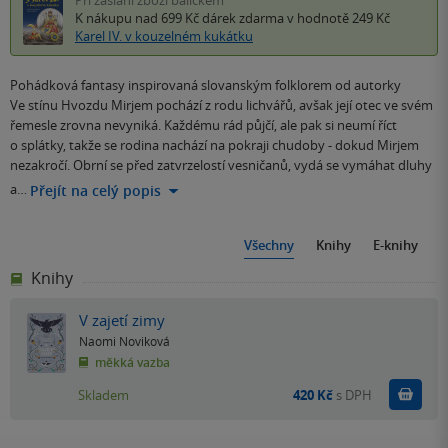
K nákupu nad 699 Kč
dárek zdarma
v hodnotě 249 Kč
Karel IV. v kouzelném kukátku
Pohádková fantasy inspirovaná slovanským folklorem od autorky
Ve stínu Hvozdu Mirjem pochází z rodu lichvářů, avšak její otec ve svém
řemesle zrovna nevyniká. Každému rád půjčí, ale pak si neumí říct
o splátky, takže se rodina nachází na pokraji chudoby - dokud Mirjem
nezakročí. Obrní se před zatvrzelostí vesničanů, vydá se vymáhat dluhy
a…
Přejít na celý popis
Všechny
Knihy
E-knihy
Knihy
V zajetí zimy
Naomi Noviková
měkká vazba
Do k
Skladem
420 Kč
s DPH