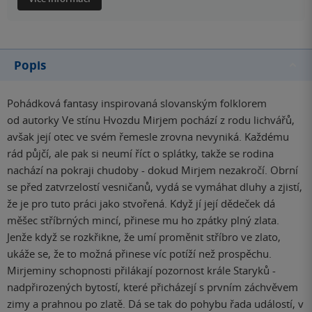
Popis
Pohádková fantasy inspirovaná slovanským folklorem
od autorky Ve stínu Hvozdu Mirjem pochází z rodu lichvářů,
avšak její otec ve svém řemesle zrovna nevyniká. Každému
rád půjčí, ale pak si neumí říct o splátky, takže se rodina
nachází na pokraji chudoby - dokud Mirjem nezakročí. Obrní
se před zatvrzelostí vesničanů, vydá se vymáhat dluhy a zjistí,
že je pro tuto práci jako stvořená. Když jí její dědeček dá
měšec stříbrných mincí, přinese mu ho zpátky plný zlata.
Jenže když se rozkřikne, že umí proměnit stříbro ve zlato,
ukáže se, že to možná přinese víc potíží než prospěchu.
Mirjeminy schopnosti přilákají pozornost krále Staryků -
nadpřirozených bytostí, které přicházejí s prvním záchvěvem
zimy a prahnou po zlatě. Dá se tak do pohybu řada událostí, v