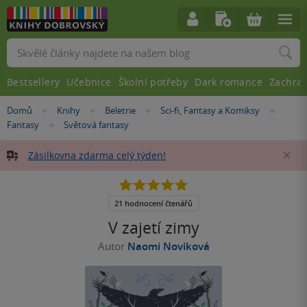
Vyhledávání
Bestsellery
Učebnice
Školní potřeby
Dark romance
Zachra
Nacházíte
Domů
Knihy
Beletrie
Sci-fi, Fantasy a Komiksy
»
»
»
»
se
Fantasy
Světová fantasy
»
zde:
Zásilkovna zdarma celý týden!
Za
4.9
z
5
21 hodnocení čtenářů
hvězdiček
V zajetí zimy
Autor
Naomi Noviková