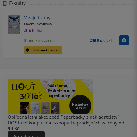
E-knihy
V zajetí zimy
Naomi Noviková
E-kniha
Koupit
Ihned ke stažení
249 Kč
s DPH
Stáhnout ukázku
Oblíbená letní akce zpět! Paperbacky z nakladatelství
HOST teď koupíte na e-shopu i v prodejnách za ceny od
99 Kč!
Více informací