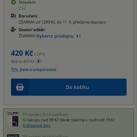
Skladem
2 ks
Doručení
ZDARMA od 1299 Kč, do 11. 8. předáme dopravci
Osobní odběr
Vyberte prodejnu
ZDARMA (
)
420 Kč
s DPH
Běžně 469 Kč
Jsme transparentní
Do košíku
Při zaslání zboží balíčkem
K nákupu nad 99 Kč
dárek zdarma
v hodnotě 19 Kč
E-shopové listy
Při zaslání zboží balíčkem