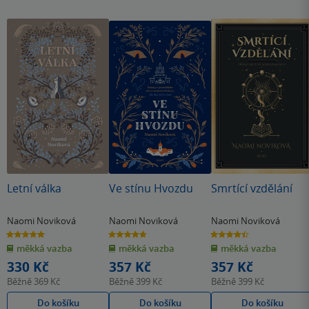
Letní válka
Ve stínu Hvozdu
Smrtící vzdělání
Naomi Noviková
Naomi Noviková
Naomi Noviková
5.0
4.7
4.4
z
z
z
měkká vazba
měkká vazba
měkká vazba
5
5
5
hvězdiček
hvězdiček
hvězdiček
330 Kč
357 Kč
357 Kč
Běžně
369 Kč
Běžně
399 Kč
Běžně
399 Kč
Do košíku
Do košíku
Do košíku