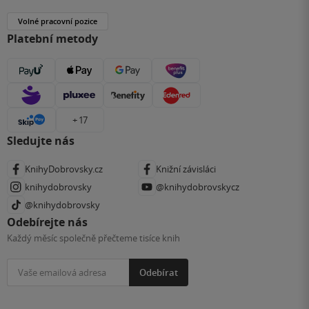
Volné pracovní pozice
Platební metody
+ 17
Sledujte nás
KnihyDobrovsky.cz
Knižní závisláci
knihydobrovsky
@knihydobrovskycz
@knihydobrovsky
Odebírejte nás
Každý měsíc společně přečteme tisíce knih
Odebírat