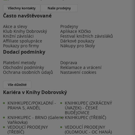
Všechny kontakty
Naše prodejny
Často navštěvované
Akce a slevy
Prodejny
Klub Knihy Dobrovský
Aplikace KDčko
Knižní závisláci
Festival knižních závisláků
Affiliate spolupráce
Dárkové poukazy
Poukazy pro firmy
Nákupy pro školy
Dodací podmínky
Platební metody
Doprava
Obchodní podmínky
Reklamace a vrácení
Ochrana osobních údajů
Nastavení cookies
Vše důležité
Kariéra v Knihy Dobrovský
KNIHKUPEC/POKLADNÍ -
KNIHKUPEC (ZKRÁCENÝ
PRAHA 5, ANDĚL
ÚVAZEK) - ČESKÉ
BUDĚJOVICE
KNIHKUPEC - BRNO (Galerie
KNIHKUPEC (TŘEBÍČ)
Vaňkovka)
VEDOUCÍ PRODEJNY
VEDOUCÍ PRODEJNY
(TŘEBÍČ)
(OLOMOUC - OC HANÁ)