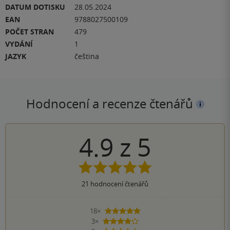
DATUM DOTISKU
28.05.2024
EAN
9788027500109
POČET STRAN
479
VYDÁNÍ
1
JAZYK
čeština
Hodnocení a recenze čtenářů
4.9
z
5
21
hodnocení čtenářů
18×
5 hvězdiček
3×
4 hvězdičky