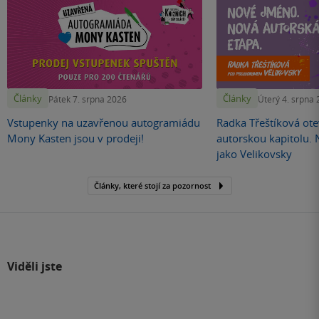
Články
Články
Pátek 7. srpna 2026
Úterý 4. srpna
Vstupenky na uzavřenou autogramiádu
Radka Třeštíková otev
Mony Kasten jsou v prodeji!
autorskou kapitolu.
jako Velikovsky
Články, které stojí za pozornost
Viděli jste