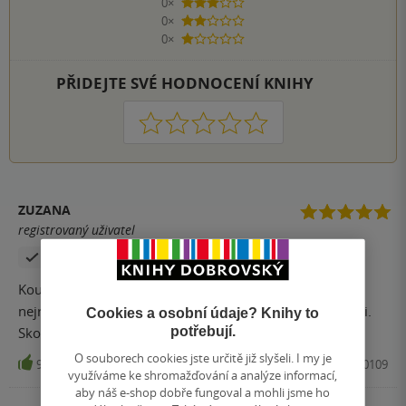
0×
3 hvězdičky
0×
2 hvězdičky
0×
1 hvezdička
PŘIDEJTE SVÉ HODNOCENÍ KNIHY
1
2
3
4
5
ZUZANA
registrovaný uživatel
Zakoupil produkt
Kouzelny pribeh, ktery vas rychle vtahne do deje a
nejradeji byste se do Mirjemina sveta podivali spolu s ni.
Cookies a osobní údaje? Knihy to
potřebují.
Skoda jen, ze kniha nema pokracovani.
O souborech cookies jste určitě již slyšeli. I my je
9
Kniha, Host, 2020, 9788027500109
využíváme ke shromažďování a analýze informací,
aby náš e-shop dobře fungoval a mohli jsme ho