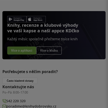
Knihy, recenze a klubové výhody
ve vaší kapse a naší appce KDčko
Každý měsíc společně přečteme tisíce knih
Více o aplikaci
Více o klubu
Potřebujete s něčím poradit?
Často kladené dotazy
Kontaktujte nás
Po–Pá:
8:00–17:00
542 220 320
poradime@knihydobrovsky.cz