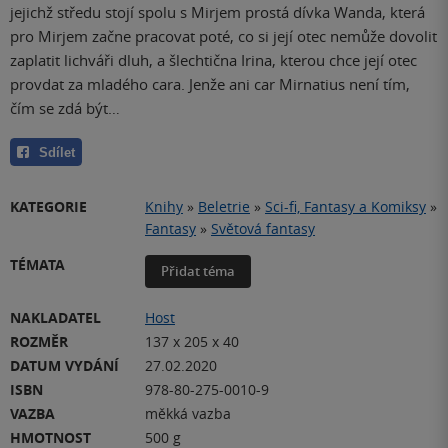
jejichž středu stojí spolu s Mirjem prostá dívka Wanda, která
pro Mirjem začne pracovat poté, co si její otec nemůže dovolit
zaplatit lichváři dluh, a šlechtična Irina, kterou chce její otec
provdat za mladého cara. Jenže ani car Mirnatius není tím,
čím se zdá být…
Sdílet
KATEGORIE
Knihy
»
Beletrie
»
Sci-fi, Fantasy a Komiksy
»
Fantasy
»
Světová fantasy
TÉMATA
Přidat téma
NAKLADATEL
Host
ROZMĚR
137 x 205 x 40
DATUM VYDÁNÍ
27.02.2020
ISBN
978-80-275-0010-9
VAZBA
měkká vazba
HMOTNOST
500 g