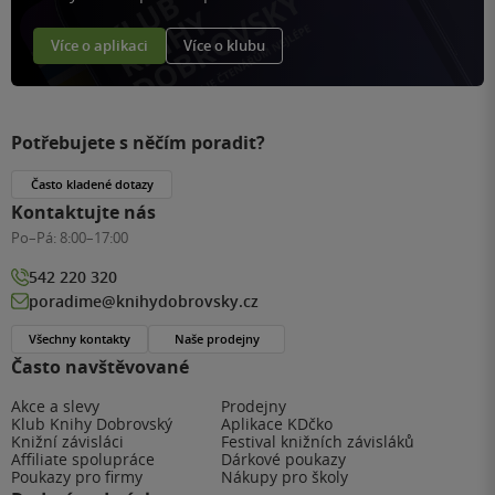
Více o aplikaci
Více o klubu
Potřebujete s něčím poradit?
Často kladené dotazy
Kontaktujte nás
Po–Pá:
8:00–17:00
542 220 320
poradime@knihydobrovsky.cz
Všechny kontakty
Naše prodejny
Často navštěvované
Akce a slevy
Prodejny
Klub Knihy Dobrovský
Aplikace KDčko
Knižní závisláci
Festival knižních závisláků
Affiliate spolupráce
Dárkové poukazy
Poukazy pro firmy
Nákupy pro školy