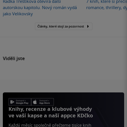
Radka Třeštíková otevírá další
7 knih, které si přečí
autorskou kapitolu. Nový román vydá
romance, thrillery, d
jako Velikovsky
Články, které stojí za pozornost
Viděli jste
Knihy, recenze a klubové výhody
ve vaší kapse a naší appce KDčko
Každý měsíc společně přečteme tisíce knih