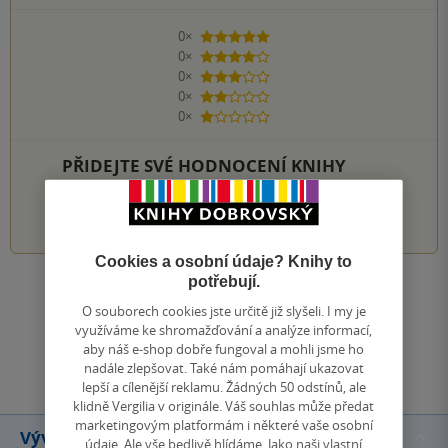
0×
5 hvězdiček
0×
4 hvězdičky
0×
3 hvězdičky
0×
2 hvězdičky
0×
1 hvezdička
PŘIDEJTE SVÉ HODNOCENÍ KNIHY
1
2
3
4
5
Cookies a osobní údaje? Knihy to
potřebují.
Zobrazit všechna hodnocení
O souborech cookies jste určitě již slyšeli. I my je
využíváme ke shromažďování a analýze informací,
aby náš e-shop dobře fungoval a mohli jsme ho
Přidat hodnocení
nadále zlepšovat. Také nám pomáhají ukazovat
lepší a cílenější reklamu. Žádných 50 odstínů, ale
klidně Vergilia v originále. Váš souhlas může předat
marketingovým platformám i některé vaše osobní
Vývoj ceny
údaje. Ale vše bedlivě hlídáme. Jako naši vlastní