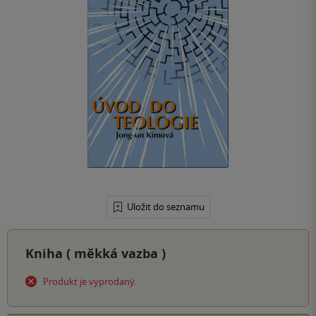
Uložit do seznamu
Kniha (
měkká vazba
)
Produkt je vyprodaný.