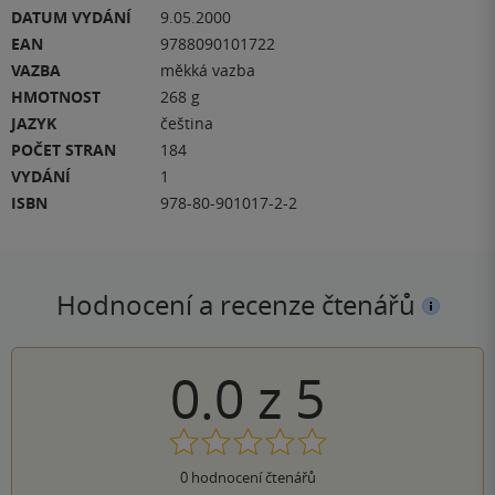
DATUM VYDÁNÍ
9.05.2000
EAN
9788090101722
VAZBA
měkká vazba
HMOTNOST
268 g
JAZYK
čeština
POČET STRAN
184
VYDÁNÍ
1
ISBN
978-80-901017-2-2
Hodnocení a recenze čtenářů
0.0
z
5
0
hodnocení čtenářů