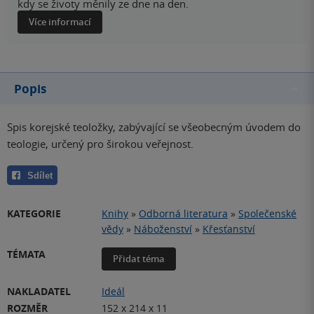
kdy se životy měnily ze dne na den.
Více informací
Popis
Spis korejské teoložky, zabývající se všeobecným úvodem do
teologie, určený pro širokou veřejnost.
Sdílet
KATEGORIE
Knihy
»
Odborná literatura
»
Společenské
vědy
»
Náboženství
»
Křesťanství
TÉMATA
Přidat téma
NAKLADATEL
Ideál
ROZMĚR
152 x 214 x 11