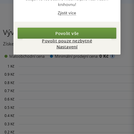
knihovnu!
Zjistit více
Vývoj ceny
Povolit vše
Povolit pouze nezbytné
Získejte přehled o vývoji ceny za posledních 60 dní.
Nastavení
0 Kč
Maloobchodní cena
Minimální prodejní cena: