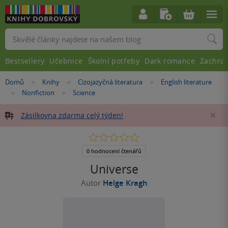
Vyhledávání
Bestsellery
Učebnice
Školní potřeby
Dark romance
Zachra
Nacházíte
Domů
Knihy
Cizojazyčná literatura
English literature
»
»
»
se
Nonfiction
Science
»
»
zde:
Zásilkovna zdarma celý týden!
Za
0.0
z
5
0 hodnocení čtenářů
hvězdiček
Universe
Autor
Helge Kragh