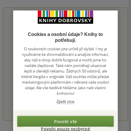
0.0
z
5
Cookies a osobní údaje? Knihy to
potřebují.
0
hodnocení čtenářů
O souborech cookies jste určitě již slyšeli. I my je
využíváme ke shromažďování a analýze informací,
0×
5 hvězdiček
aby náš e-shop dobře fungoval a mohli jsme ho
0×
4 hvězdičky
nadále zlepšovat. Také nám pomáhají ukazovat
0×
3 hvězdičky
lepší a cílenější reklamu. Žádných 50 odstínů, ale
0×
2 hvězdičky
klidně Vergilia v originále. Váš souhlas může předat
0×
1 hvezdička
marketingovým platformám i některé vaše osobní
údaje. Ale vše bedlivě hlídáme. Jako naši vlastní
knihovnu!
PŘIDEJTE SVÉ HODNOCENÍ KNIHY
Zjistit více
1
2
3
4
5
Povolit vše
Povolit pouze nezbytné