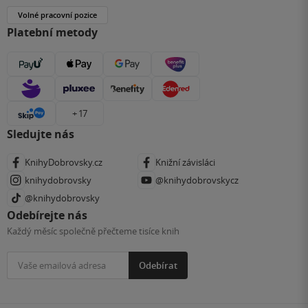
Volné pracovní pozice
Platební metody
+ 17
Sledujte nás
KnihyDobrovsky.cz
Knižní závisláci
knihydobrovsky
@knihydobrovskycz
@knihydobrovsky
Odebírejte nás
Každý měsíc společně přečteme tisíce knih
Odebírat