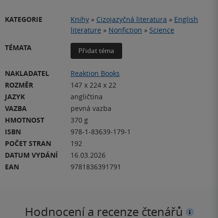
KATEGORIE
Knihy
»
Cizojazyčná literatura
»
English
literature
»
Nonfiction
»
Science
TÉMATA
Přidat téma
NAKLADATEL
Reaktion Books
ROZMĚR
147 x 224 x 22
JAZYK
angličtina
VAZBA
pevná vazba
HMOTNOST
370 g
ISBN
978-1-83639-179-1
POČET STRAN
192
DATUM VYDÁNÍ
16.03.2026
EAN
9781836391791
Hodnocení a recenze čtenářů