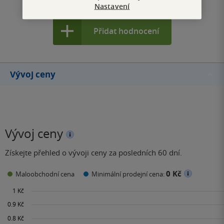
Zobrazit všechna hodnocení
Nastavení
Přidat hodnocení
Vývoj ceny
Vývoj ceny
Získejte přehled o vývoji ceny za posledních 60 dní.
0 Kč
Maloobchodní cena
Minimální prodejní cena: