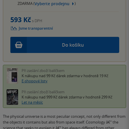
Vyberte prodejnu
ZDARMA (
)
593 Kč
s DPH
Jsme transparentní
Do košíku
Při zaslání zboží balíčkem
K nákupu nad 99 Kč
dárek zdarma
v hodnotě 19 Kč
E-shopové listy
Při zaslání zboží balíčkem
K nákupu nad 999 Kč
dárek zdarma
v hodnotě 299 Kč
Let na měsíc
The physical universe is a most peculiar concept, not only different from
the objects it contains but also from space itself. Cosmology â€“ the
science that seeks to explain it â€“ has always differed from other