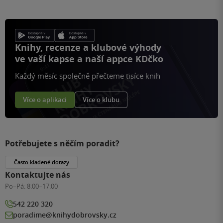
Knihy, recenze a klubové výhody
ve vaší kapse a naší appce KDčko
Každý měsíc společně přečteme tisíce knih
Více o aplikaci
Více o klubu
Potřebujete s něčím poradit?
Často kladené dotazy
Kontaktujte nás
Po–Pá:
8:00–17:00
542 220 320
poradime@knihydobrovsky.cz