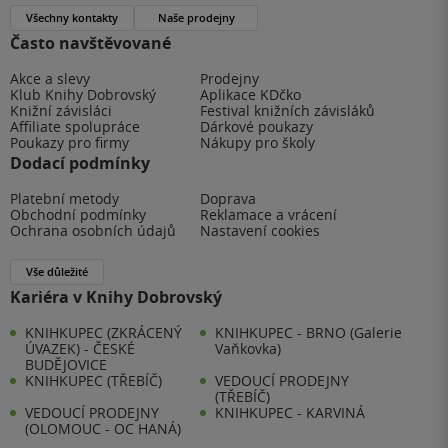
Všechny kontakty
Naše prodejny
Často navštěvované
Akce a slevy
Prodejny
Klub Knihy Dobrovský
Aplikace KDčko
Knižní závisláci
Festival knižních závisláků
Affiliate spolupráce
Dárkové poukazy
Poukazy pro firmy
Nákupy pro školy
Dodací podmínky
Platební metody
Doprava
Obchodní podmínky
Reklamace a vrácení
Ochrana osobních údajů
Nastavení cookies
Vše důležité
Kariéra v Knihy Dobrovský
KNIHKUPEC (ZKRÁCENÝ
KNIHKUPEC - BRNO (Galerie
ÚVAZEK) - ČESKÉ
Vaňkovka)
BUDĚJOVICE
KNIHKUPEC (TŘEBÍČ)
VEDOUCÍ PRODEJNY
(TŘEBÍČ)
VEDOUCÍ PRODEJNY
KNIHKUPEC - KARVINÁ
(OLOMOUC - OC HANÁ)