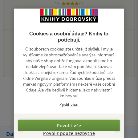
1×
4 hvězdičky
0×
3 hvězdičky
0×
2 hvězdičky
0×
1 hvezdička
Cookies a osobní údaje? Knihy to
PŘIDEJTE SVÉ HODNOCENÍ KNIHY
potřebují.
Hodnocení našich knihkupců: 0.0 z 5
O souborech cookies jste určitě již slyšeli. I my je
využíváme ke shromažďování a analýze informací,
aby náš e-shop dobře fungoval a mohli jsme ho
1
2
3
4
5
nadále zlepšovat. Také nám pomáhají ukazovat
lepší a cílenější reklamu. Žádných 50 odstínů, ale
klidně Vergilia v originále. Váš souhlas může předat
marketingovým platformám i některé vaše osobní
Zobrazit všechna hodnocení
údaje. Ale vše bedlivě hlídáme. Jako naši vlastní
knihovnu!
Zjistit více
Přidat hodnocení
Povolit vše
Povolit pouze nezbytné
Další knihy autora