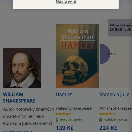
Nastavení
WILLIAM
Hamlet
Romeo a Julie
SHAKESPEARE
William Shakespeare
William Shakespea
Autor notoricky známých
4.3
4.1
divadelních her jako
z
z
měkká vazba
měkká vazba
5
5
Romeo a Julie, Hamlet či
hvězdiček
hvězdiček
139 Kč
224 Kč
Sen noci svatojánské -