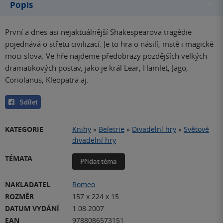
Popis
První a dnes asi nejaktuálnější Shakespearova tragédie
pojednává o střetu civilizací. Je to hra o násilí, mstě i magické
moci slova. Ve hře najdeme předobrazy pozdějších velkých
dramatikových postav, jako je král Lear, Hamlet, Jago,
Coriolanus, Kleopatra aj.
Sdílet
KATEGORIE
Knihy
»
Beletrie
»
Divadelní hry
»
Světové
divadelní hry
TÉMATA
Přidat téma
NAKLADATEL
Romeo
ROZMĚR
157 x 224 x 15
DATUM VYDÁNÍ
1.08.2007
EAN
9788086573151