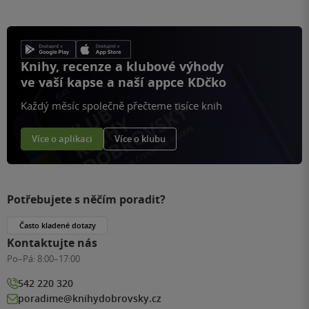
Knihy, recenze a klubové výhody
ve vaší kapse a naší appce KDčko
Každý měsíc společně přečteme tisíce knih
Více o aplikaci
Více o klubu
Potřebujete s něčím poradit?
Často kladené dotazy
Kontaktujte nás
Po–Pá:
8:00–17:00
542 220 320
poradime@knihydobrovsky.cz