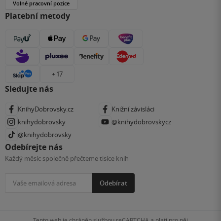
Volné pracovní pozice
Platební metody
+ 17
Sledujte nás
KnihyDobrovsky.cz
Knižní závisláci
knihydobrovsky
@knihydobrovskycz
@knihydobrovsky
Odebírejte nás
Každý měsíc společně přečteme tisíce knih
Odebírat
Tento web je chráněn službou reCAPTCHA a platí pro něj