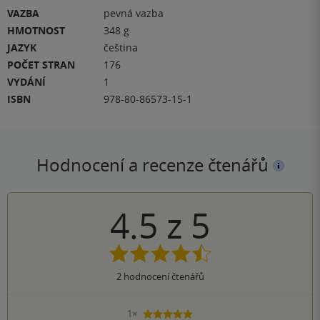
VAZBA
pevná vazba
HMOTNOST
348 g
JAZYK
čeština
POČET STRAN
176
VYDÁNÍ
1
ISBN
978-80-86573-15-1
Hodnocení a recenze čtenářů
4.5
z
5
2
hodnocení čtenářů
1×
5 hvězdiček