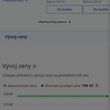
Podrobnosti
Běžně
169 Kč
Běžně
250 Kč
William Shakespeare
Do košíku
Do košíku
proslul jako jeden z
nejpůsobivějších
dramatiků, který kdy žil.
Všechny knihy autora
Jeho dílo je podnes
adaptováno na prknech
Vývoj ceny
divadel po celém světě.
Vývoj ceny
Získejte přehled o vývoji ceny za posledních 60 dní.
196 Kč
Maloobchodní cena
Minimální prodejní cena: