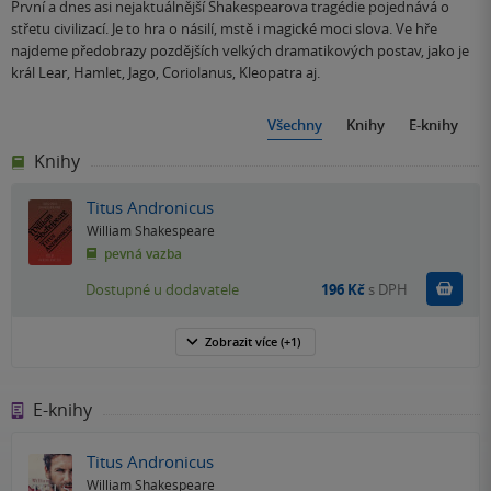
První a dnes asi nejaktuálnější Shakespearova tragédie pojednává o
střetu civilizací. Je to hra o násilí, mstě i magické moci slova. Ve hře
najdeme předobrazy pozdějších velkých dramatikových postav, jako je
král Lear, Hamlet, Jago, Coriolanus, Kleopatra aj.
Všechny
Knihy
E-knihy
Knihy
Titus Andronicus
William Shakespeare
pevná vazba
Do k
Dostupné u dodavatele
196 Kč
s DPH
Zobrazit
více
(+1)
E-knihy
Titus Andronicus
William Shakespeare