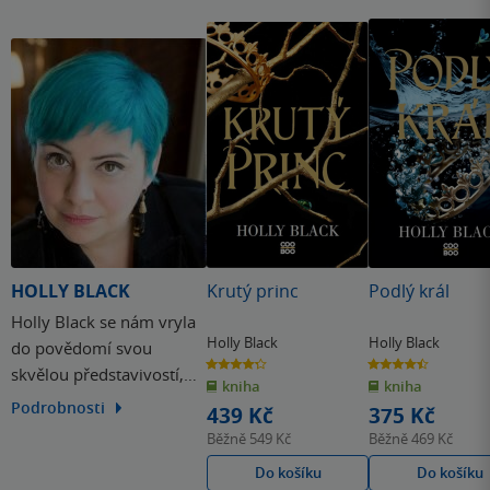
HOLLY BLACK
Krutý princ
Podlý král
Holly Black se nám vryla
Holly Black
Holly Black
do povědomí svou
4.3
4.5
skvělou představivostí,
z
z
kniha
kniha
5
5
hvězdiček
hvězdiček
kterou promítá do svých
Podrobnosti
439 Kč
375 Kč
fantasy románů pro
Běžně
549 Kč
Běžně
469 Kč
dospívající. Těmi
Do košíku
Do košíku
nejznámějšími u nás jsou