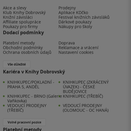
Akce a slevy
Prodejny
Klub Knihy Dobrovský
Aplikace KDčko
Knižní závisláci
Festival knižních závisláků
Affiliate spolupráce
Dárkové poukazy
Poukazy pro firmy
Nákupy pro školy
Dodací podmínky
Platební metody
Doprava
Obchodní podmínky
Reklamace a vrácení
Ochrana osobních údajů
Nastavení cookies
Vše důležité
Kariéra v Knihy Dobrovský
KNIHKUPEC/POKLADNÍ -
KNIHKUPEC (ZKRÁCENÝ
PRAHA 5, ANDĚL
ÚVAZEK) - ČESKÉ
BUDĚJOVICE
KNIHKUPEC - BRNO (Galerie
KNIHKUPEC (TŘEBÍČ)
Vaňkovka)
VEDOUCÍ PRODEJNY
VEDOUCÍ PRODEJNY
(TŘEBÍČ)
(OLOMOUC - OC HANÁ)
Volné pracovní pozice
Platební metody