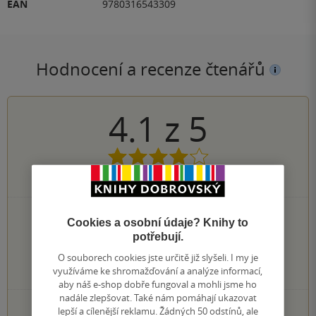
EAN
9780316543309
Hodnocení a recenze čtenářů
4.1
z
5
168
hodnocení čtenářů
65×
5 hvězdiček
Cookies a osobní údaje? Knihy to
63×
4 hvězdičky
potřebují.
34×
3 hvězdičky
O souborech cookies jste určitě již slyšeli. I my je
5×
2 hvězdičky
využíváme ke shromažďování a analýze informací,
1×
1 hvezdička
aby náš e-shop dobře fungoval a mohli jsme ho
nadále zlepšovat. Také nám pomáhají ukazovat
PŘIDEJTE SVÉ HODNOCENÍ KNIHY
lepší a cílenější reklamu. Žádných 50 odstínů, ale