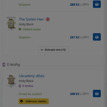
Do k
Skladem
268 Kč
s DPH
The Stolen Heir
Holly Black
měkká vazba
Do k
Skladem
241 Kč
s DPH
Zobrazit
více
(+5)
E-knihy
Ukradený dědic
Holly Black
E-kniha
Koupit
Ihned ke stažení
349 Kč
s DPH
Stáhnout ukázku