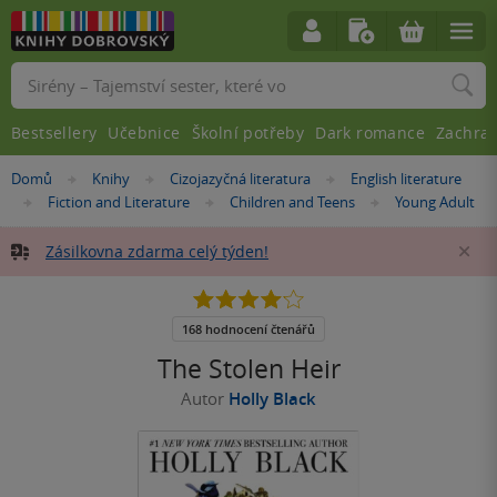
Vyhledávání
Bestsellery
Učebnice
Školní potřeby
Dark romance
Zachra
Nacházíte
Domů
Knihy
Cizojazyčná literatura
English literature
»
»
»
se
Fiction and Literature
Children and Teens
Young Adult
»
»
»
zde:
Zásilkovna zdarma celý týden!
Za
4.1
z
5
168 hodnocení čtenářů
hvězdiček
The Stolen Heir
Autor
Holly Black