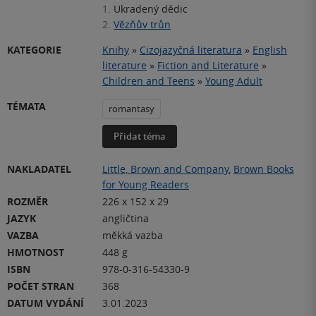
1.
Ukradený dědic
2.
Vězňův trůn
KATEGORIE
Knihy
»
Cizojazyčná literatura
»
English
literature
»
Fiction and Literature
»
Children and Teens
»
Young Adult
TÉMATA
romantasy
Přidat téma
NAKLADATEL
Little, Brown and Company
,
Brown Books
for Young Readers
ROZMĚR
226 x 152 x 29
JAZYK
angličtina
VAZBA
měkká vazba
HMOTNOST
448 g
ISBN
978-0-316-54330-9
POČET STRAN
368
DATUM VYDÁNÍ
3.01.2023