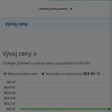
Nejchladnější dívka ve
Všechny knihy autora
městě chladu,
Nejtemnější část lesa či
Daň peklu.
Vývoj ceny
Vývoj ceny
Získejte přehled o vývoji ceny za posledních 60 dní.
363 Kč
Maloobchodní cena
Minimální prodejní cena: