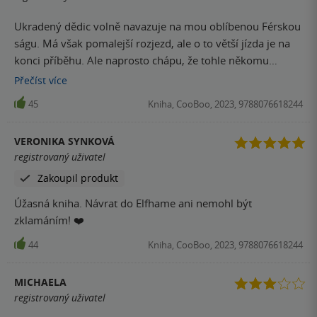
Ukradený dědic volně navazuje na mou oblíbenou Férskou
ságu. Má však pomalejší rozjezd, ale o to větší jízda je na
konci příběhu. Ale naprosto chápu, že tohle někomu
nemusí vyhovovat. Já to beru tak, že si nás autorka
Přečíst
více
připravuje na druhý závěrečný díl, tak to vše musela
45
Kniha, CooBoo, 2023, 9788076618244
napsat do první půlky děje, abychom už měli umetenou
cestičku na příště. Moc ráda jsem se vrátila do světa víl.
VERONIKA SYNKOVÁ
Doubka a Suren jsem si postupně zamilovala, ale nebyla to
registrovaný uživatel
láska na první pohled :-) chtělo to trochu času, než jsme si
Zakoupil produkt
dali šanci. :-) Holly Blacková má dar popsat dokonale
postavy, neměla jsem problém si všechny představovat a
Úžasná kniha. Návrat do Elfhame ani nemohl být
do děje jsem taky vklouzla lehce. Trochu mi chyběla
zklamáním! ❤️
Elfhame - v země víl jsme se moc nepohybovali a to byla
44
Kniha, CooBoo, 2023, 9788076618244
škoda. Věřím však, že v pokračování si Elfhame užijeme
víc. Nemohu zapomenout na překrásné obálky, to je
taková nádhera. Věřím, že tato série zaujme hlavně mladší
MICHAELA
čtenáře, kteří mají rádi fantasy světy – tento určitě moc
registrovaný uživatel
doporučuji.