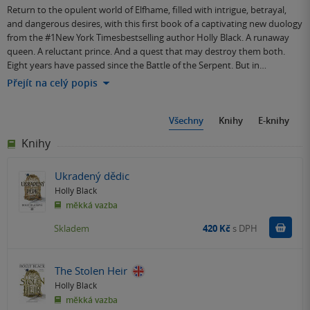
Return to the opulent world of Elfhame, filled with intrigue, betrayal,
and dangerous desires, with this first book of a captivating new duology
from the #1New York Timesbestselling author Holly Black. A runaway
queen. A reluctant prince. And a quest that may destroy them both.
Eight years have passed since the Battle of the Serpent. But in…
Přejít na celý popis
Všechny
Knihy
E-knihy
Knihy
Ukradený dědic
Holly Black
měkká vazba
Do k
Skladem
420 Kč
s DPH
The Stolen Heir
Holly Black
měkká vazba