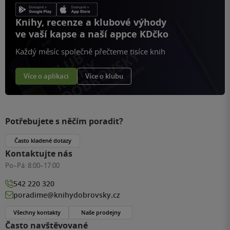
Knihy, recenze a klubové výhody
ve vaší kapse a naší appce KDčko
Každý měsíc společně přečteme tisíce knih
Více o aplikaci
Více o klubu
Potřebujete s něčím poradit?
Často kladené dotazy
Kontaktujte nás
Po–Pá:
8:00–17:00
542 220 320
poradime@knihydobrovsky.cz
Všechny kontakty
Naše prodejny
Často navštěvované