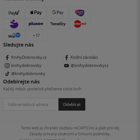
+ 17
Sledujte nás
KnihyDobrovsky.cz
Knižní závisláci
knihydobrovsky
@knihydobrovskycz
@knihydobrovsky
Odebírejte nás
Každý měsíc společně přečteme tisíce knih
Odebírat
Tento web je chráněn službou reCAPTCHA a platí pro něj
Zásady ochrany soukromí
a
Smluvní podmínky
.