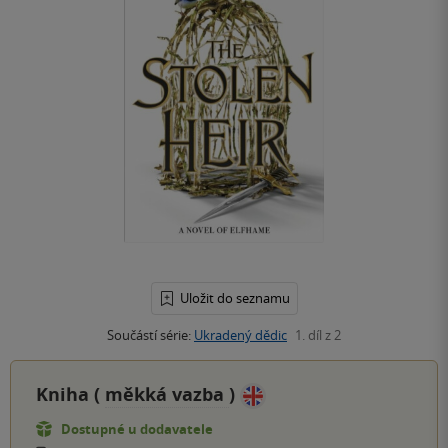
Uložit do seznamu
Součástí série:
Ukradený dědic
1. díl z 2
Kniha (
měkká vazba
)
Dostupné u dodavatele