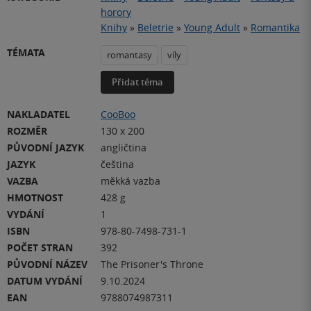
horory
Knihy
»
Beletrie
»
Young Adult
»
Romantika
TÉMATA
romantasy
víly
Přidat téma
NAKLADATEL
CooBoo
ROZMĚR
130 x 200
PŮVODNÍ JAZYK
angličtina
JAZYK
čeština
VAZBA
měkká vazba
HMOTNOST
428 g
VYDÁNÍ
1
ISBN
978-80-7498-731-1
POČET STRAN
392
PŮVODNÍ NÁZEV
The Prisoner's Throne
DATUM VYDÁNÍ
9.10.2024
EAN
9788074987311