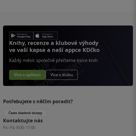
Knihy, recenze a klubové výhody
ve vaší kapse a naší appce KDčko
Každý měsíc společně přečteme tisíce knih
Více o aplikaci
Více o klubu
Potřebujete s něčím poradit?
Často kladené dotazy
Kontaktujte nás
Po–Pá:
8:00–17:00