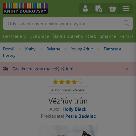
Vyhledávání
Bestsellery
Učebnice
Školní potřeby
Dark romance
Zachra
Nacházíte
Domů
Knihy
Beletrie
Young Adult
Fantasy a
»
»
»
»
se
horory
zde:
Zásilkovna zdarma celý týden!
Za
4.2
z
5
99 hodnocení čtenářů
hvězdiček
Vězňův trůn
Autor
Holly Black
Překladatel
Petra Badalec