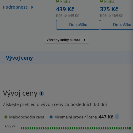
kniha
kniha
5
5
hvězdiček
hvězdiček
kterou promítá do svých
Podrobnosti
439 Kč
375 Kč
fantasy románů pro
Běžně
549 Kč
Běžně
469 Kč
dospívající. Těmi
Do košíku
Do košíku
nejznámějšími u nás jsou
Nejchladnější dívka ve
Všechny knihy autora
městě chladu,
Nejtemnější část lesa či
Daň peklu.
Vývoj ceny
Vývoj ceny
Získejte přehled o vývoji ceny za posledních 60 dní.
447 Kč
Maloobchodní cena
Minimální prodejní cena: