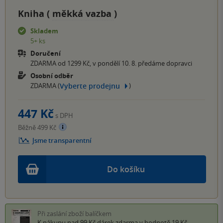
Kniha (
měkká vazba
)
Skladem
5+ ks
Doručení
ZDARMA od 1299 Kč, v pondělí 10. 8. předáme dopravci
Osobní odběr
Vyberte prodejnu
ZDARMA (
)
447 Kč
s DPH
Běžně 499 Kč
Jsme transparentní
Do košíku
Při zaslání zboží balíčkem
K nákupu nad 99 Kč
dárek zdarma
v hodnotě 19 Kč