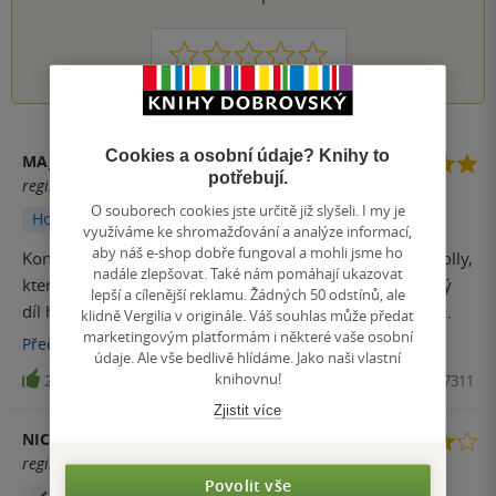
1
2
3
4
5
Cookies a osobní údaje? Knihy to
MAJKY :)
potřebují.
registrovaný uživatel
O souborech cookies jste určitě již slyšeli. I my je
Hodnoceno z aplikace
využíváme ke shromažďování a analýze informací,
aby náš e-shop dobře fungoval a mohli jsme ho
Konečně jsem měla tu čest dočíst další nádherné dílo Holly,
nadále zlepšovat. Také nám pomáhají ukazovat
které mi v prvním díle totálně rozsekalo srdce, ale druhý
lepší a cílenější reklamu. Žádných 50 odstínů, ale
díl ho svým nádherným dějem dokázal poskládat zpět.
klidně Vergilia v originále. Váš souhlas může předat
marketingovým platformám i některé vaše osobní
Jakožto fanoušek Holly a její série Krutý princ jsem
Přečíst
více
údaje. Ale vše bedlivě hlídáme. Jako naši vlastní
neváhala si přečíst dodatečnou duologii téhle napínavé
knihovnu!
29
Kniha, CooBoo, 2024, 9788074987311
cesty Doubka a Suren. Knihy jsou krásným zpestřením a
Zjistit více
jiným pohledem na už nám známe postavy jako Cardan
NICIRZ
nebo Jude. Takže pokud jste už četli první čtyři díly o
registrovaný uživatel
příběhu Jude neváhejte ani minutu si tenhle skvost přečíst.
Povolit vše