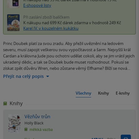
E-shopové listy
Při zaslání zboží balíčkem
K nákupu nad 699 Kč
dárek zdarma
v hodnotě 249 Kč
Karel IV. v kouzelném kukátku
Princ Doubek platí za svou zradu. Aby přežil uvěznění na ledovém
severu, musí zapojit veškerou svou vypočítavost a šarm. Nejvyšší král
Cardan a královna Jude jsou ochotni udělat cokoli, aby se jim vrátil jejich
ukradený dědic, a tak se Doubek bude muset rozhodnout. Pokusí se
získat zpět důvěru Wren, nebo zůstane věrný Elfhame? Blíží se nová…
Přejít na celý popis
Všechny
Knihy
E-knihy
Knihy
Vězňův trůn
Holly Black
měkká vazba