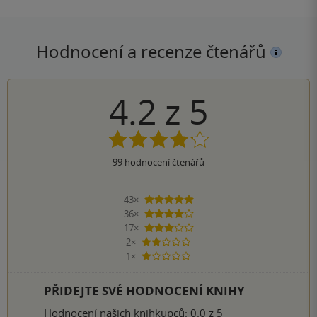
Hodnocení a recenze čtenářů
4.2
z
5
99
hodnocení čtenářů
43×
5 hvězdiček
36×
4 hvězdičky
17×
3 hvězdičky
2×
2 hvězdičky
1×
1 hvezdička
PŘIDEJTE SVÉ HODNOCENÍ KNIHY
Hodnocení našich knihkupců: 0.0 z 5