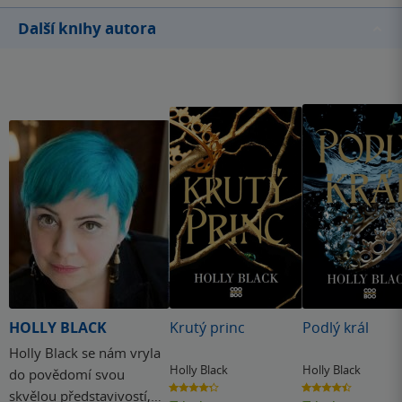
Další knihy autora
HOLLY BLACK
Krutý princ
Podlý král
Holly Black se nám vryla
Holly Black
Holly Black
do povědomí svou
4.3
4.5
skvělou představivostí,
z
z