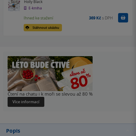
Holly Black
E-kniha
Koupit
Ihned ke stažení
369 Kč
s DPH
Stáhnout ukázku
Čtení na chatu i k moři se slevou až 80 %
Více informací
Popis