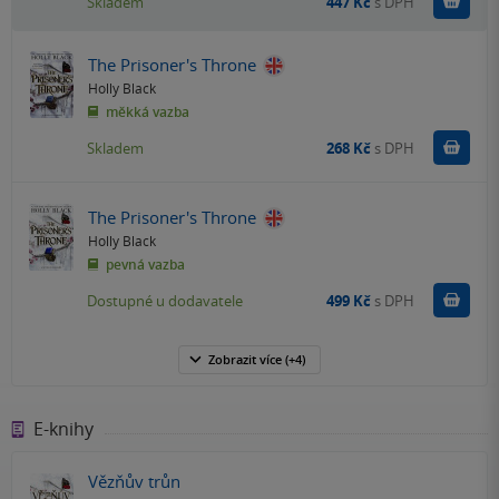
Do k
Skladem
447 Kč
s DPH
The Prisoner's Throne
Holly Black
měkká vazba
Do k
Skladem
268 Kč
s DPH
The Prisoner's Throne
Holly Black
pevná vazba
Do k
Dostupné u dodavatele
499 Kč
s DPH
Zobrazit
více
(+4)
E-knihy
Vězňův trůn