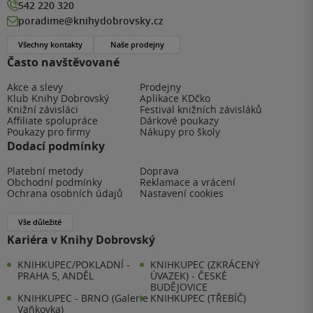
542 220 320
poradime@knihydobrovsky.cz
Všechny kontakty
Naše prodejny
Často navštěvované
Akce a slevy
Prodejny
Klub Knihy Dobrovský
Aplikace KDčko
Knižní závisláci
Festival knižních závisláků
Affiliate spolupráce
Dárkové poukazy
Poukazy pro firmy
Nákupy pro školy
Dodací podmínky
Platební metody
Doprava
Obchodní podmínky
Reklamace a vrácení
Ochrana osobních údajů
Nastavení cookies
Vše důležité
Kariéra v Knihy Dobrovský
KNIHKUPEC/POKLADNÍ -
KNIHKUPEC (ZKRÁCENÝ
PRAHA 5, ANDĚL
ÚVAZEK) - ČESKÉ
BUDĚJOVICE
KNIHKUPEC - BRNO (Galerie
KNIHKUPEC (TŘEBÍČ)
Vaňkovka)