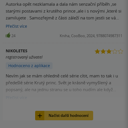
Autorka opět nezklamala a dala nám senzační příběh ,se
starými postavami z krutého prince ,ale i s novými ,které si
zamilujete . Samozřejmě z části záleží na tom jestli se vám
líbila Série Krutý princ ,ale je v pořádku jestli se vám kniha
Přečíst
více
nelíbila.
24
Kniha, CooBoo, 2024, 9788074987311
NIKOLETES
registrovaný uživatel
Hodnoceno z aplikace
Nevím jak se mám ohledně celé série cítit, mam to tak i u
předešlé série Krutý princ. Svět je krásně vymyšlený a
popsaný, ale na jednu stranu se u toho nudím ale když
odložím, potřebuju číst dál. U tohoto dílu mě rozhodně
Přečíst
více
neuspokojil konec 🤷🏻‍♀️
21
Kniha, CooBoo, 2024, 9788074987311
Načíst další hodnocení