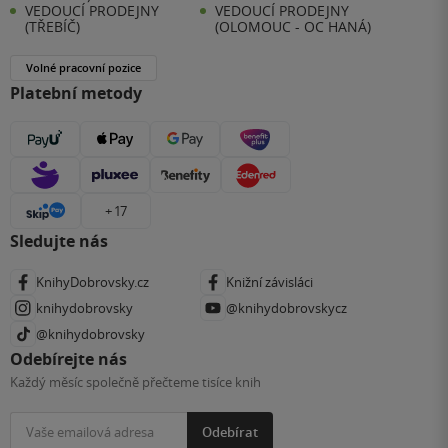
VEDOUCÍ PRODEJNY
VEDOUCÍ PRODEJNY
(TŘEBÍČ)
(OLOMOUC - OC HANÁ)
Volné pracovní pozice
Platební metody
+ 17
Sledujte nás
KnihyDobrovsky.cz
Knižní závisláci
knihydobrovsky
@knihydobrovskycz
@knihydobrovsky
Odebírejte nás
Každý měsíc společně přečteme tisíce knih
Odebírat