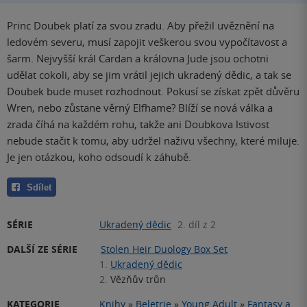
Princ Doubek platí za svou zradu. Aby přežil uvěznění na
ledovém severu, musí zapojit veškerou svou vypočítavost a
šarm. Nejvyšší král Cardan a královna Jude jsou ochotni
udělat cokoli, aby se jim vrátil jejich ukradený dědic, a tak se
Doubek bude muset rozhodnout. Pokusí se získat zpět důvěru
Wren, nebo zůstane věrný Elfhame? Blíží se nová válka a
zrada číhá na každém rohu, takže ani Doubkova lstivost
nebude stačit k tomu, aby udržel naživu všechny, které miluje.
Je jen otázkou, koho odsoudí k záhubě.
Sdílet
SÉRIE
Ukradený dědic
2. díl z 2
DALŠÍ ZE SÉRIE
Stolen Heir Duology Box Set
1.
Ukradený dědic
2.
Vězňův trůn
KATEGORIE
Knihy
»
Beletrie
»
Young Adult
»
Fantasy a