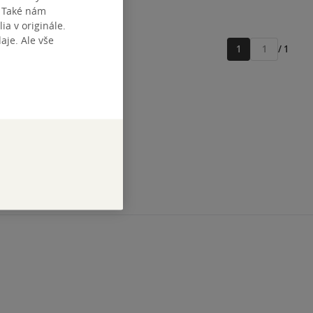
. Také nám
ia v originále.
je. Ale vše
1
/ 1
Přejít
na
stránku