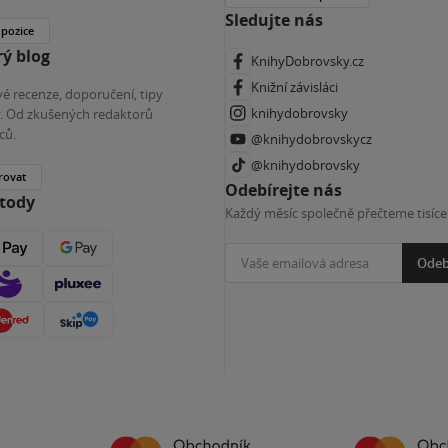
Sledujte nás
 pozice
ý blog
KnihyDobrovsky.cz
Knižní závisláci
é recenze, doporučení, tipy
knihydobrovsky
ky. Od zkušených redaktorů
ců.
@knihydobrovskycz
@knihydobrovsky
rovat
Odebírejte nás
etody
Každý měsíc společně přečteme tisíce
Odeb