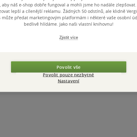
, aby náš e-shop dobře fungoval a mohli jsme ho nadále zlepšovat
vat lepší a cílenější reklamu. Žádných 50 odstínů, ale klidně Vergil
s může předat marketingovým platformám i některé vaše osobní úda
bedlivě hlídáme. Jako naši vlastní knihovnu!
Zobrazeno 3 z 3
Zjistit více
Povolit vše
Povolit pouze nezbytné
Nastavení