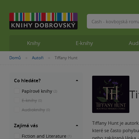
Vyhledávání
Knihy
E-knihy
Aud
Nacházíte
Domů
Autoři
Tiffany Hunt
»
»
se
zde:
Co hledáte?
T
Papírové knihy
(2)
E-knihy
(0)
Audioknihy
(0)
Tiffany Hunt je autor
Zajímá vás
které se často pohybu
Fiction and Literature
(1)
nebo zakázaná láska, 