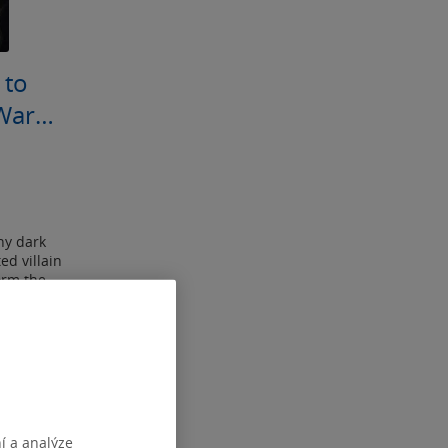
 to
War
nny dark
ed villain
orm the
í a analýze