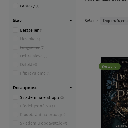
Fantasy
(1)
Stav
Doporučujem
Seřadit:
Bestseller
(1)
Novinka
(0)
Longseller
(0)
Dobrá sleva
(0)
Defekt
(0)
Bestseller
Připravujeme
(0)
Dostupnost
Skladem na e-shopu
(2)
Předobjednávka
(0)
K odebrání na prodejně
Skladem u dodavatele
(0)