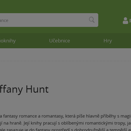
ioknihy
Učebnice
Hry
iffany Hunt
ka fantasy romance a romantasy, která píše hlavně příběhy s ma
jí na hraně. Její knihy pracují s oblíbenými romantickými tropy, 
ale zasazuje je do fantasy prostředí s dobrodružnější a temnější 