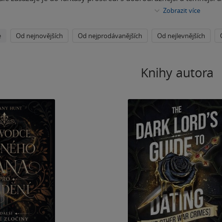
Zobrazit více
e
Od nejnovějších
Od nejprodávanějších
Od nejlevnějších
Knihy autora