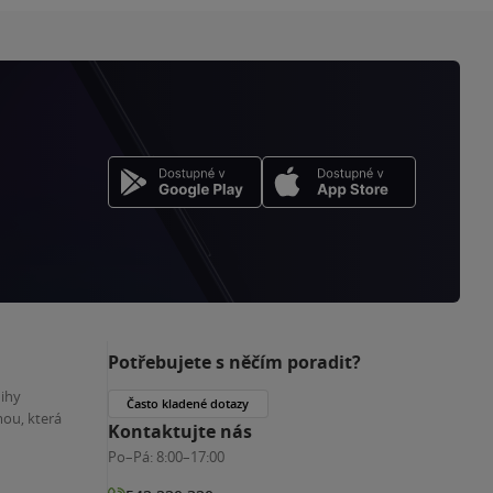
Potřebujete s něčím poradit?
nihy
Často kladené dotazy
ou, která
Kontaktujte nás
Po–Pá:
8:00–17:00