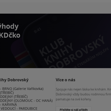
výhody
 KDčko
nihy Dobrovský
Více o nás
 BRNO (Galerie Vaňkovka)
Spojuje nás nejen láska ke knihám. K
(TŘEBÍČ)
Dobrovský vždy budou rodinnou firm
ODEJNY (TŘEBÍČ)
pamatuje na své kořeny.
ODEJNY (OLOMOUC - OC HANÁ)
- KARVINÁ
VEDOUCÍ - PARDUBICE
Přečtěte si náš příběh