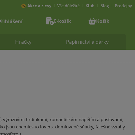
Akce a slevy
Vše důležité
Klub
Blog
Prodejny
E-košík
Košík
Přihlášení
Hračky
Papírnictví a dárky
gií, výraznými hrdinkami, romantickým napětím a postavami,
jako jsou enemies to lovers, domluvené sňatky, falešné vztahy
atmosférou.