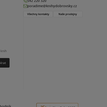
542 220 320
poradime@knihydobrovsky.cz
Všechny kontakty
Naše prodejny
 knih
írat