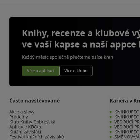
Knihy, recenze a klubové 
ve vaší kapse a naší appce
Každý měsíc společně přečteme tisíce knih
Více o aplikaci
Více o klubu
Často navštěvované
Kariéra v K
Akce a slevy
KNIHKUPEC -
Prodejny
KNIHKUPEC 
Klub Knihy Dobrovský
VEDOUCÍ PR
Aplikace KDčko
VEDOUCÍ PR
Knižní závisláci
KNIHKUPEC 
Festival knižních závisláků
SMĚNOVÝ/Á 