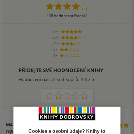
168
hodnocení čtenářů
65×
5 hvězdiček
63×
4 hvězdičky
34×
3 hvězdičky
5×
2 hvězdičky
1×
1 hvezdička
PŘIDEJTE SVÉ HODNOCENÍ KNIHY
Hodnocení našich knihkupců: 4.3 z 5
1
2
3
4
5
MAJKY :)
Cookies a osobní údaje? Knihy to
registrovaný uživatel