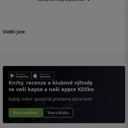
Viděli jste
Knihy, recenze a klubové výhody
ve vaší kapse a naší appce KDčko
Každý měsíc společně přečteme tisíce knih
Více o aplikaci
Více o klubu