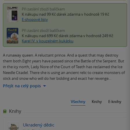
Při zaslání zboží balíčkem
K nákupu nad 99 Kč
dárek zdarma
v hodnotě 19 Kč
E-shopové listy
Při zaslání zboží balíčkem
K nákupu nad 699 Kč
dárek zdarma
v hodnotě 249 Kč
Karel IV. v kouzelném kukátku
A runaway queen. A reluctant prince. And a quest that may destroy
them both.Eight years have passed since the Battle of the Serpent. But
in the icy north, Lady Nore of the Court of Teeth has reclaimed the Ice
Needle Citadel. There she is using an ancient relic to create monsters of
stick and snow who will do her bidding and exact her revenge…
Přejít na celý popis
Všechny
Knihy
E-knihy
Knihy
Ukradený dědic