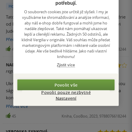
potřebují.
Hodnoceno z aplikace
O souborech cookies jste určitě již slyšeli. I my je
Tato kniha je velice pěkná a je hezkým začátkem nové série
využíváme ke shromažďování a analýze informací,
aby náš e-shop dobře fungoval a mohli jsme ho
od Holly. Kniha výpravý o Doubkovy nevlastním bratrovi
nadále zlepšovat. Také nám pomáhají ukazovat
Jude, ale v podstatě je dědicem elfhemského trůnu a
lepší a cílenější reklamu. Žádných 50 odstínů, ale
polovičním bratrem Cardana. A o Suren, jejíž život je spíš
Přečíst
více
klidně Vergilia v originále. Váš souhlas může předat
jejím prokletím než darem. Suren je k Doubkovy ze začátku
marketingovým platformám i některé vaše osobní
46
Kniha, CooBoo, 2023, 9788076618244
údaje. Ale vše bedlivě hlídáme. Jako naši vlastní
nedůvěřivá a nechce s ním mít nic společného, ale nakonec
knihovnu!
se jejich cesty stejnak propojí.
NADĚŽDA BAJTEK ZASADILOVÁ
Zjistit více
registrovaný uživatel
Ukradený dědic volně navazuje na mou oblíbenou Férskou
Povolit vše
ságu. Má však pomalejší rozjezd, ale o to větší jízda je na
Povolit pouze nezbytné
konci příběhu. Ale naprosto chápu, že tohle někomu
Nastavení
nemusí vyhovovat. Já to beru tak, že si nás autorka
Přečíst
více
připravuje na druhý závěrečný díl, tak to vše musela
45
Kniha, CooBoo, 2023, 9788076618244
napsat do první půlky děje, abychom už měli umetenou
cestičku na příště. Moc ráda jsem se vrátila do světa víl.
VERONIKA SYNKOVÁ