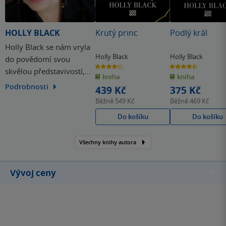
HOLLY BLACK
Krutý princ
Podlý král
Holly Black se nám vryla
Holly Black
Holly Black
do povědomí svou
4.3
4.5
skvělou představivostí,
z
z
kniha
kniha
5
5
hvězdiček
hvězdiček
kterou promítá do svých
Podrobnosti
439 Kč
375 Kč
fantasy románů pro
Běžně
549 Kč
Běžně
469 Kč
dospívající. Těmi
Do košíku
Do košíku
nejznámějšími u nás jsou
Nejchladnější dívka ve
Všechny knihy autora
městě chladu,
Nejtemnější část lesa či
Daň peklu.
Vývoj ceny