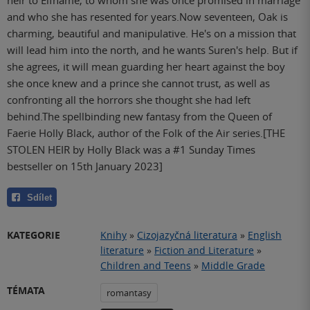
and who she has resented for years.Now seventeen, Oak is
charming, beautiful and manipulative. He's on a mission that
will lead him into the north, and he wants Suren's help. But if
she agrees, it will mean guarding her heart against the boy
she once knew and a prince she cannot trust, as well as
confronting all the horrors she thought she had left
behind.The spellbinding new fantasy from the Queen of
Faerie Holly Black, author of the Folk of the Air series.[THE
STOLEN HEIR by Holly Black was a #1 Sunday Times
bestseller on 15th January 2023]
Sdílet
KATEGORIE
Knihy
»
Cizojazyčná literatura
»
English
literature
»
Fiction and Literature
»
Children and Teens
»
Middle Grade
TÉMATA
romantasy