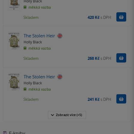
Holly Black
měkká vazba
Do k
Skladem
420 Kč
s DPH
The Stolen Heir
Holly Black
měkká vazba
Do k
Skladem
268 Kč
s DPH
The Stolen Heir
Holly Black
měkká vazba
Do k
Skladem
241 Kč
s DPH
Zobrazit
více
(+5)
E-knihy