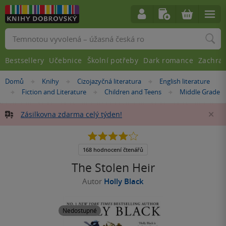
Vyhledávání
Bestsellery
Učebnice
Školní potřeby
Dark romance
Zachra
Nacházíte
Domů
Knihy
Cizojazyčná literatura
English literature
»
»
»
se
Fiction and Literature
Children and Teens
Middle Grade
»
»
»
zde:
Zásilkovna zdarma celý týden!
Za
4.1
z
5
168 hodnocení čtenářů
hvězdiček
The Stolen Heir
Autor
Holly Black
Nedostupné