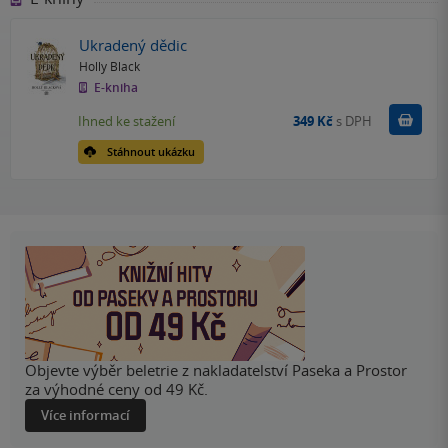
Ukradený dědic
Holly Black
E-kniha
Koupit
Ihned ke stažení
349 Kč
s DPH
Stáhnout ukázku
Objevte výběr beletrie z nakladatelství Paseka a Prostor
za výhodné ceny od 49 Kč.
Více informací