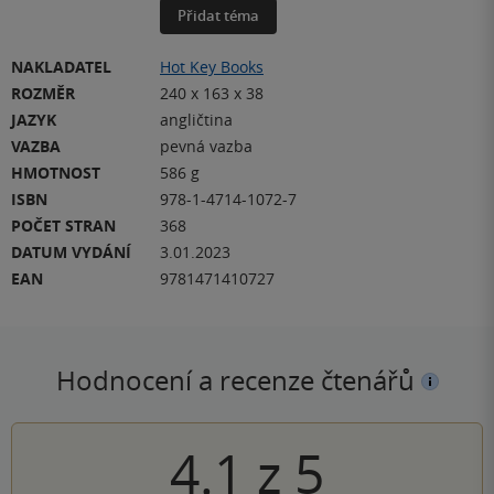
Přidat téma
NAKLADATEL
Hot Key Books
ROZMĚR
240 x 163 x 38
JAZYK
angličtina
VAZBA
pevná vazba
HMOTNOST
586 g
ISBN
978-1-4714-1072-7
POČET STRAN
368
DATUM VYDÁNÍ
3.01.2023
EAN
9781471410727
Hodnocení a recenze čtenářů
4.1
z
5