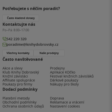
Potřebujete s něčím poradit?
Často kladené dotazy
Kontaktujte nás
Po–Pá:
8:00–17:00
542 220 320
poradime@knihydobrovsky.cz
Všechny kontakty
Naše prodejny
Často navštěvované
Akce a slevy
Prodejny
Klub Knihy Dobrovský
Aplikace KDčko
Knižní závisláci
Festival knižních závisláků
Affiliate spolupráce
Dárkové poukazy
Poukazy pro firmy
Nákupy pro školy
Dodací podmínky
Platební metody
Doprava
Obchodní podmínky
Reklamace a vrácení
Ochrana osobních údajů
Nastavení cookies