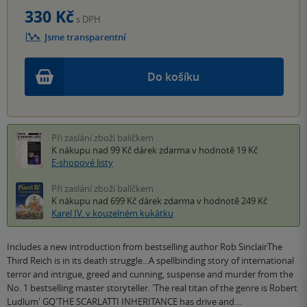
330 Kč
s DPH
Jsme transparentní
Do košíku
Při zaslání zboží balíčkem
K nákupu nad 99 Kč
dárek zdarma
v hodnotě 19 Kč
E-shopové listy
Při zaslání zboží balíčkem
K nákupu nad 699 Kč
dárek zdarma
v hodnotě 249 Kč
Karel IV. v kouzelném kukátku
Includes a new introduction from bestselling author Rob SinclairThe
Third Reich is in its death struggle...A spellbinding story of international
terror and intrigue, greed and cunning, suspense and murder from the
No. 1 bestselling master storyteller. 'The real titan of the genre is Robert
Ludlum' GQ'THE SCARLATTI INHERITANCE has drive and…