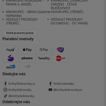
KNIHKUPEC/POKLADNÍ -
KNIHKUPEC (ZKRÁCENÝ
PRAHA 5, ANDĚL
ÚVAZEK) - ČESKÉ
BUDĚJOVICE
KNIHKUPEC - BRNO (Galerie
KNIHKUPEC (TŘEBÍČ)
Vaňkovka)
VEDOUCÍ PRODEJNY
VEDOUCÍ PRODEJNY
(TŘEBÍČ)
(OLOMOUC - OC HANÁ)
Volné pracovní pozice
Platební metody
+ 17
Sledujte nás
KnihyDobrovsky.cz
Knižní závisláci
knihydobrovsky
@knihydobrovskycz
@knihydobrovsky
Odebírejte nás