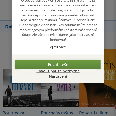
O souborech cookies jste určitě již slyšeli. I my je
Přidat hodnocení
využíváme ke shromažďování a analýze informací,
aby náš e-shop dobře fungoval a mohli jsme ho
nadále zlepšovat. Také nám pomáhají ukazovat
lepší a cílenější reklamu. Žádných 50 odstínů, ale
klidně Vergilia v originále. Váš souhlas může předat
Další knihy autora
marketingovým platformám i některé vaše osobní
údaje. Ale vše bedlivě hlídáme. Jako naši vlastní
knihovnu!
Zjistit více
Povolit vše
Povolit pouze nezbytné
Nastavení
Bourneova
Bourneův mýtus
Robert Ludlum''s