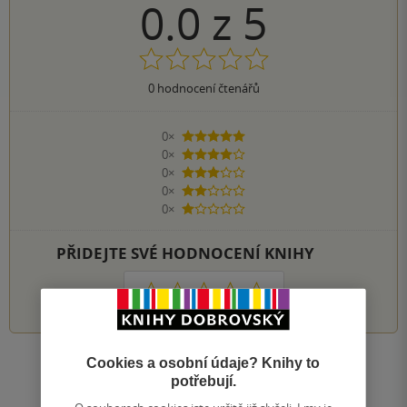
0.0
z
5
0
hodnocení čtenářů
0×
5 hvězdiček
0×
4 hvězdičky
0×
3 hvězdičky
0×
2 hvězdičky
0×
1 hvezdička
PŘIDEJTE SVÉ HODNOCENÍ KNIHY
1
2
3
4
5
Cookies a osobní údaje? Knihy to
Zobrazit všechna hodnocení
potřebují.