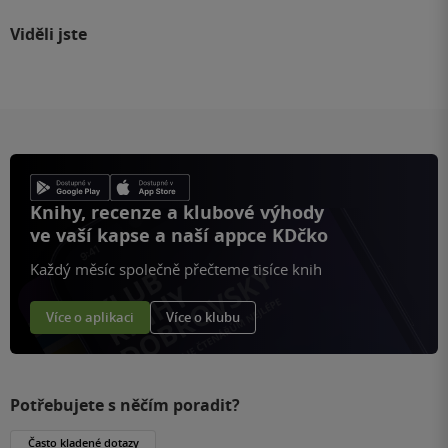
Viděli jste
Knihy, recenze a klubové výhody
ve vaší kapse a naší appce KDčko
Každý měsíc společně přečteme tisíce knih
Více o aplikaci
Více o klubu
Potřebujete s něčím poradit?
Často kladené dotazy