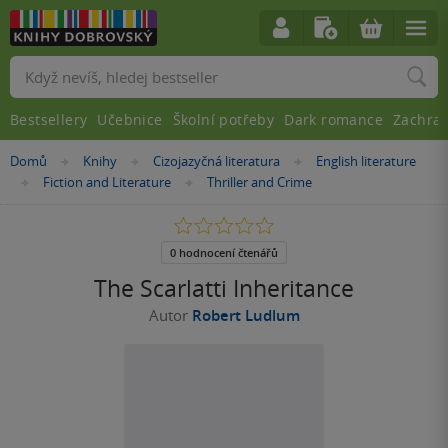
Vyhledávání
Bestsellery
Učebnice
Školní potřeby
Dark romance
Zachra
Nacházíte
Domů
Knihy
Cizojazyčná literatura
English literature
»
»
»
se
Fiction and Literature
Thriller and Crime
»
»
zde:
0.0
z
5
0 hodnocení čtenářů
hvězdiček
The Scarlatti Inheritance
Autor
Robert Ludlum