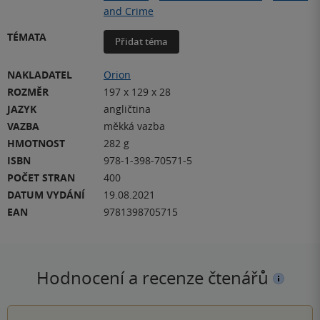
and Crime
TÉMATA
Přidat téma
NAKLADATEL
Orion
ROZMĚR
197 x 129 x 28
JAZYK
angličtina
VAZBA
měkká vazba
HMOTNOST
282 g
ISBN
978-1-398-70571-5
POČET STRAN
400
DATUM VYDÁNÍ
19.08.2021
EAN
9781398705715
Hodnocení a recenze čtenářů