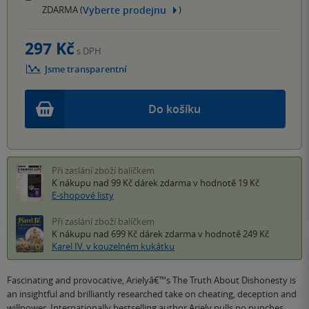
Vyberte prodejnu
ZDARMA (
)
297 Kč
s DPH
Jsme transparentní
Do košíku
Při zaslání zboží balíčkem
K nákupu nad 99 Kč
dárek zdarma
v hodnotě 19 Kč
E-shopové listy
Při zaslání zboží balíčkem
K nákupu nad 699 Kč
dárek zdarma
v hodnotě 249 Kč
Karel IV. v kouzelném kukátku
Fascinating and provocative, Arielyâ€™s The Truth About Dishonesty is
an insightful and brilliantly researched take on cheating, deception and
willpower. Internationally bestselling author Ariely pulls no punches