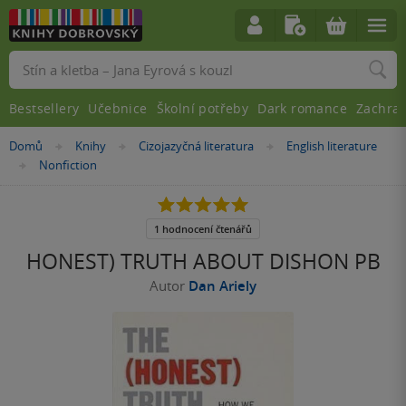
Vyhledávání
Bestsellery
Učebnice
Školní potřeby
Dark romance
Zachra
Nacházíte
Domů
Knihy
Cizojazyčná literatura
English literature
»
»
»
se
Nonfiction
»
zde:
5.0
z
5
1 hodnocení čtenářů
hvězdiček
HONEST) TRUTH ABOUT DISHON PB
Autor
Dan Ariely