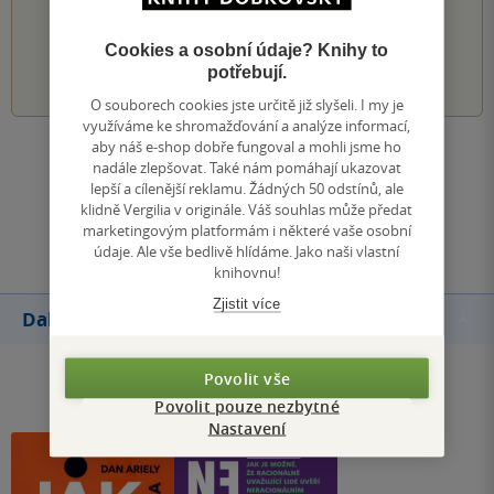
PŘIDEJTE SVÉ HODNOCENÍ KNIHY
Cookies a osobní údaje? Knihy to
1
2
3
4
5
potřebují.
O souborech cookies jste určitě již slyšeli. I my je
využíváme ke shromažďování a analýze informací,
aby náš e-shop dobře fungoval a mohli jsme ho
Zobrazit všechna hodnocení
nadále zlepšovat. Také nám pomáhají ukazovat
lepší a cílenější reklamu. Žádných 50 odstínů, ale
klidně Vergilia v originále. Váš souhlas může předat
Přidat hodnocení
marketingovým platformám i některé vaše osobní
údaje. Ale vše bedlivě hlídáme. Jako naši vlastní
knihovnu!
Zjistit více
Další knihy autora
Povolit vše
Povolit pouze nezbytné
Nastavení