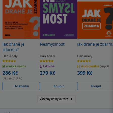
Jak drahé je
Nesmyslnost
Jak drahé je zdarm
zdarma?
Dan Ariely
Dan Ariely
Dan Ariely
4.5
5.0
4.5
z
z
z
měkká vazba
E-kniha
Audiokniha
(mp3)
5
5
5
hvězdiček
hvězdiček
hvězdiček
286 Kč
279 Kč
399 Kč
Běžně
319 Kč
Do košíku
Koupit
Koupit
Všechny knihy autora