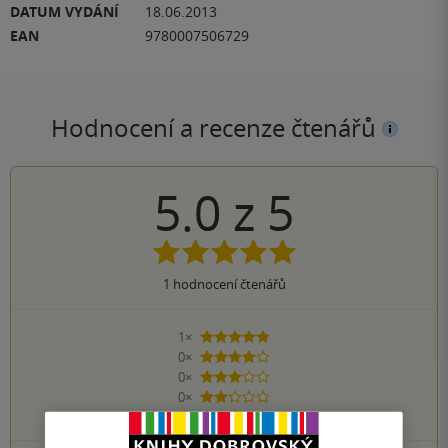
DATUM VYDÁNÍ
18.06.2013
EAN
9780007506729
Hodnocení a recenze čtenářů
5.0
z
5
1
hodnocení čtenářů
1×
5 hvězdiček
0×
4 hvězdičky
0×
3 hvězdičky
0×
2 hvězdičky
0×
1 hvezdička