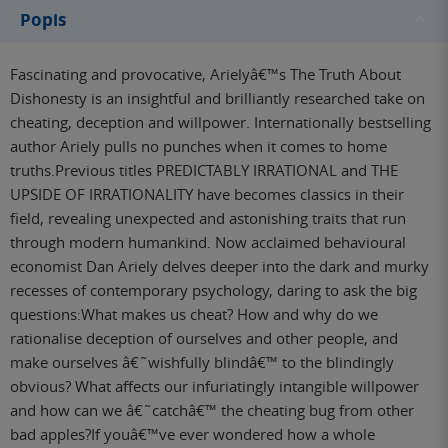
Popis
Fascinating and provocative, Arielyâ€™s The Truth About
Dishonesty is an insightful and brilliantly researched take on
cheating, deception and willpower. Internationally bestselling
author Ariely pulls no punches when it comes to home
truths.Previous titles PREDICTABLY IRRATIONAL and THE
UPSIDE OF IRRATIONALITY have becomes classics in their
field, revealing unexpected and astonishing traits that run
through modern humankind. Now acclaimed behavioural
economist Dan Ariely delves deeper into the dark and murky
recesses of contemporary psychology, daring to ask the big
questions:What makes us cheat? How and why do we
rationalise deception of ourselves and other people, and
make ourselves â€˜wishfully blindâ€™ to the blindingly
obvious? What affects our infuriatingly intangible willpower
and how can we â€˜catchâ€™ the cheating bug from other
bad apples?If youâ€™ve ever wondered how a whole