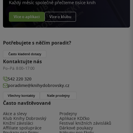
Každý měsíc společně přečteme tisíce knih
Více o aplikaci
Více o klubu
Potřebujete s něčím poradit?
Často kladené dotazy
Kontaktujte nás
Po–Pá:
8:00–17:00
542 220 320
poradime@knihydobrovsky.cz
Všechny kontakty
Naše prodejny
Často navštěvované
Akce a slevy
Prodejny
Klub Knihy Dobrovský
Aplikace KDčko
Knižní závisláci
Festival knižních závisláků
Affiliate spolupráce
Dárkové poukazy
Poukazy pro firmy
Nákupy pro školy