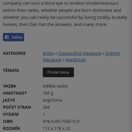
company can turn a blind eye to evident misdemeanours
within their ranks, whether people are born dishonest and
whether you can really be successful by being totally, brutally
honest, then Dan has the answers, and many more.
Sdílet
KATEGORIE
Knihy
»
Cizojazyčná literatura
»
English
literature
»
Nonfiction
TÉMATA
Přidat téma
VAZBA
měkká vazba
HMOTNOST
184 g
JAZYK
angličtina
POČET STRAN
304
VYDÁNÍ
1
ISBN
978-0-00-750672-9
ROZMĚR
112 x 178 x 22