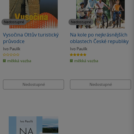
Nedostupné
Nedostupné
Vysočina Ottův turistický
Na kole po nejkrásnějších
průvodce
oblastech České republiky
Ivo Paulík
Ivo Paulík
0.0
5.0
z
z
měkká vazba
měkká vazba
5
5
hvězdiček
hvězdiček
Nedostupné
Nedostupné