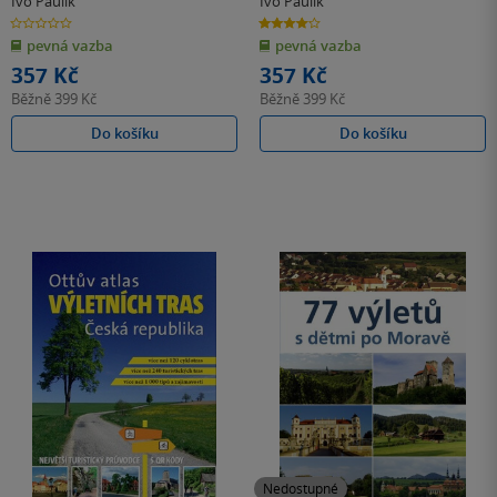
Ivo Paulík
Ivo Paulík
0.0
4.0
z
z
pevná vazba
pevná vazba
5
5
hvězdiček
hvězdiček
357 Kč
357 Kč
Běžně
399 Kč
Běžně
399 Kč
Do košíku
Do košíku
Nedostupné