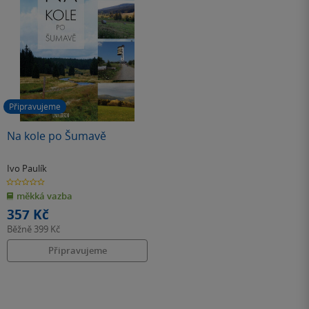
Připravujeme
Na kole po Šumavě
Ivo Paulík
0.0
z
měkká vazba
5
hvězdiček
357 Kč
Běžně
399 Kč
Připravujeme