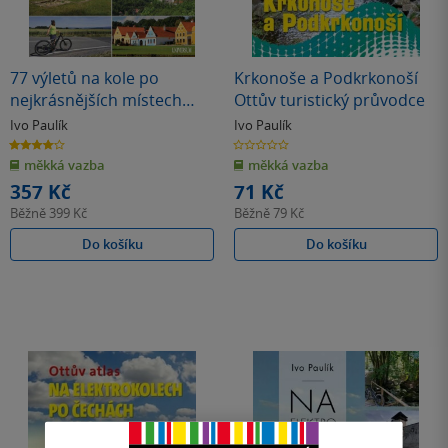
77 výletů na kole po
Krkonoše a Podkrkonoší
nejkrásnějších místech
Ottův turistický průvodce
České republiky
Ivo Paulík
Ivo Paulík
4.0
0.0
z
z
měkká vazba
měkká vazba
5
5
hvězdiček
hvězdiček
357 Kč
71 Kč
Běžně
399 Kč
Běžně
79 Kč
Do košíku
Do košíku