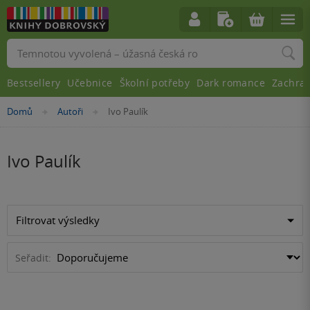
Vyhledávání
Bestsellery
Učebnice
Školní potřeby
Dark romance
Zachra
Nacházíte
Domů
Autoři
Ivo Paulík
»
»
se
zde:
Ivo Paulík
Filtrovat výsledky
Seřadit: