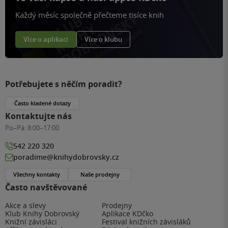
Každý měsíc společně přečteme tisíce knih
Více o aplikaci
Více o klubu
Potřebujete s něčím poradit?
Často kladené dotazy
Kontaktujte nás
Po–Pá:
8:00–17:00
542 220 320
poradime@knihydobrovsky.cz
Všechny kontakty
Naše prodejny
Často navštěvované
Akce a slevy
Prodejny
Klub Knihy Dobrovský
Aplikace KDčko
Knižní závisláci
Festival knižních závisláků