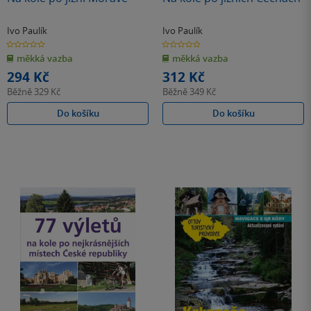
Ivo Paulík
Ivo Paulík
0.0
0.0
z
z
měkká vazba
měkká vazba
5
5
hvězdiček
hvězdiček
294 Kč
312 Kč
Běžně
329 Kč
Běžně
349 Kč
Do košíku
Do košíku