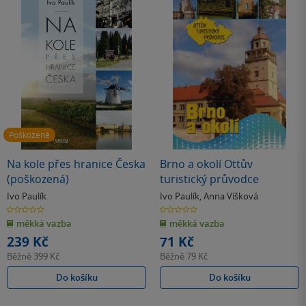
Poškozené
Na kole přes hranice Česka
Brno a okolí Ottův
(poškozená)
turistický průvodce
Ivo Paulík
Ivo Paulík
,
Anna Víšková
0.0
0.0
z
z
měkká vazba
měkká vazba
5
5
hvězdiček
hvězdiček
239 Kč
71 Kč
Běžně
399 Kč
Běžně
79 Kč
Do košíku
Do košíku