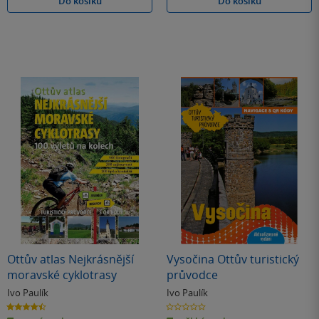
Do košíku
Do košíku
Ottův atlas Nejkrásnější
Vysočina Ottův turistický
moravské cyklotrasy
průvodce
Ivo Paulík
Ivo Paulík
4.5
0.0
z
z