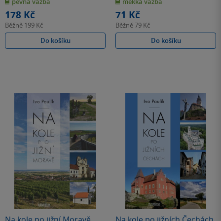
pevná vazba
měkká vazba
5
5
hvězdiček
hvězdiček
178 Kč
71 Kč
Běžně
199 Kč
Běžně
79 Kč
Do košíku
Do košíku
Na kole po jižní Moravě
Na kole po jižních Čechách