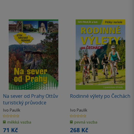
Na sever od Prahy Ottův
Rodinné výlety po Čechách
turistický průvodce
Ivo Paulík
Ivo Paulík
0.0
0.0
z
z
měkká vazba
pevná vazba
5
5
hvězdiček
hvězdiček
71 Kč
268 Kč