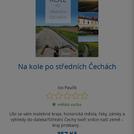
Na kole po středních Čechách
Ivo Paulík
0.0
z
měkká vazba
5
hvězdiček
Líbí se vám malebné kraje, historická města, řeky, zámky a
výhledy do daleka?Střední Čechy tvoří srdce naší země –
kraj protkaný...