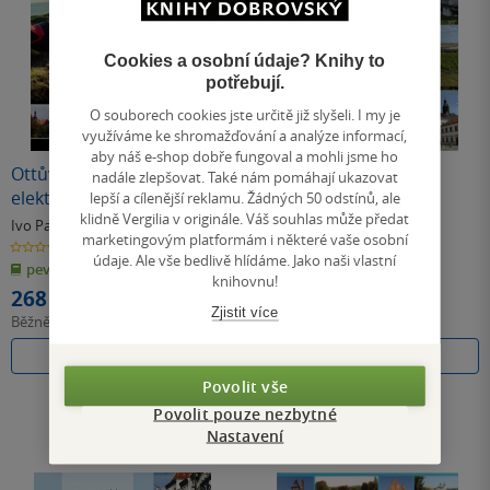
Cookies a osobní údaje? Knihy to
potřebují.
O souborech cookies jste určitě již slyšeli. I my je
využíváme ke shromažďování a analýze informací,
aby náš e-shop dobře fungoval a mohli jsme ho
Ottův atlas na
Na elektrokole přes
nadále zlepšovat. Také nám pomáhají ukazovat
elektrokolech po Čechách
hranice Česka
lepší a cílenější reklamu. Žádných 50 odstínů, ale
klidně Vergilia v originále. Váš souhlas může předat
– 100 nejkrásnějších
Ivo Paulík
Ivo Paulík
marketingovým platformám i některé vaše osobní
cyklovýletů
0.0
0.0
z
z
údaje. Ale vše bedlivě hlídáme. Jako naši vlastní
pevná vazba
měkká vazba
5
5
knihovnu!
hvězdiček
hvězdiček
268 Kč
312 Kč
Zjistit více
Běžně
299 Kč
Běžně
349 Kč
Do košíku
Do košíku
Povolit vše
Povolit pouze nezbytné
Nastavení