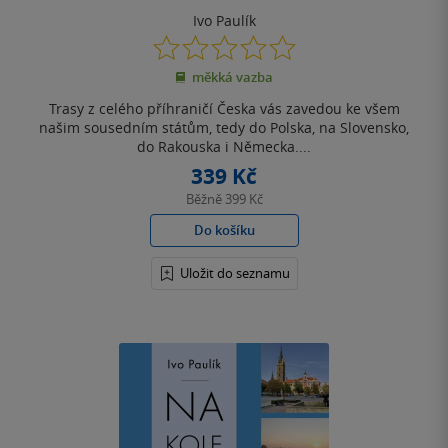
Ivo Paulík
0.0
z
měkká vazba
5
hvězdiček
Trasy z celého příhraničí Česka vás zavedou ke všem
našim sousedním státům, tedy do Polska, na Slovensko,
do Rakouska i Německa....
339 Kč
Běžně
399 Kč
Do košíku
Uložit do seznamu