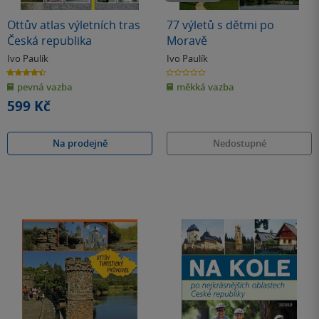
Ottův atlas výletních tras
77 výletů s dětmi po
Česká republika
Moravě
Ivo Paulík
Ivo Paulík
4.4
0.0
z
z
pevná vazba
měkká vazba
5
5
hvězdiček
hvězdiček
599 Kč
Na prodejně
Nedostupné