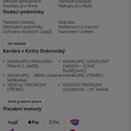
Affiliate spolupráce
Dárkové poukazy
Poukazy pro firmy
Nákupy pro školy
Dodací podmínky
Platební metody
Doprava
Obchodní podmínky
Reklamace a vrácení
Ochrana osobních údajů
Nastavení cookies
Vše důležité
Kariéra v Knihy Dobrovský
KNIHKUPEC/POKLADNÍ -
KNIHKUPEC (ZKRÁCENÝ
PRAHA 5, ANDĚL
ÚVAZEK) - ČESKÉ
BUDĚJOVICE
KNIHKUPEC - BRNO (Galerie
KNIHKUPEC (TŘEBÍČ)
Vaňkovka)
VEDOUCÍ PRODEJNY
VEDOUCÍ PRODEJNY
(TŘEBÍČ)
(OLOMOUC - OC HANÁ)
Volné pracovní pozice
Platební metody