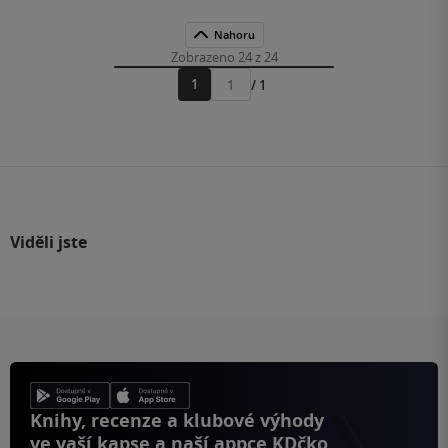
Nahoru
Zobrazeno 24 z 24
1
/ 1
Přejít
na
stránku
Viděli jste
Knihy, recenze a klubové výhody
ve vaší kapse a naší appce KDčko