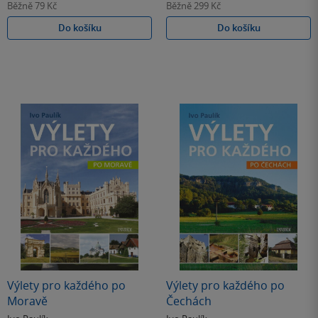
Běžně
79 Kč
Běžně
299 Kč
Do košíku
Do košíku
Výlety pro každého po
Výlety pro každého po
Moravě
Čechách