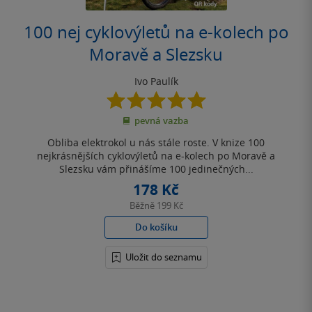
100 nej cyklovýletů na e-kolech po
Moravě a Slezsku
Ivo Paulík
5.0
z
pevná vazba
5
hvězdiček
Obliba elektrokol u nás stále roste. V knize 100
nejkrásnějších cyklovýletů na e-kolech po Moravě a
Slezsku vám přinášíme 100 jedinečných...
178 Kč
Běžně
199 Kč
Do košíku
Uložit do seznamu